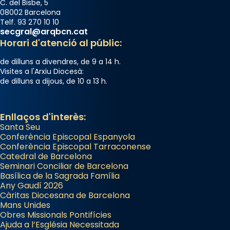
C. del Bisbe, 5
08002 Barcelona
Telf. 93 270 10 10
secgral@arqbcn.cat
Horari d'atenció al públic:
de dilluns a divendres, de 9 a 14 h.
Visites a l'Arxiu Diocesà:
de dilluns a dijous, de 10 a 13 h.
Enllaços d'interès:
Santa Seu
Conferència Episcopal Espanyola
Conferència Episcopal Tarraconense
Catedral de Barcelona
Seminari Conciliar de Barcelona
Basílica de la Sagrada Família
Any Gaudí 2026
Càritas Diocesana de Barcelona
Mans Unides
Obres Missionals Pontifícies
Ajuda a l’Església Necessitada