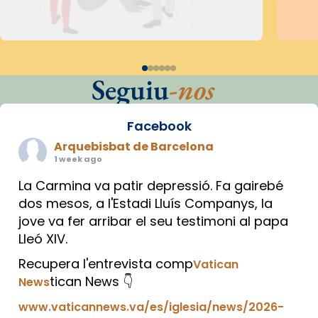
Seguiu
-nos
Facebook
Arquebisbat de Barcelona
1 week ago
La Carmina va patir depressió. Fa gairebé
dos mesos, a l'Estadi Lluís Companys, la
jove va fer arribar el seu testimoni al papa
Lleó XIV.
Recupera l'entrevista comp
Vatican
tican News 👇
News
www.vaticannews.va/es/iglesia/news/2026-