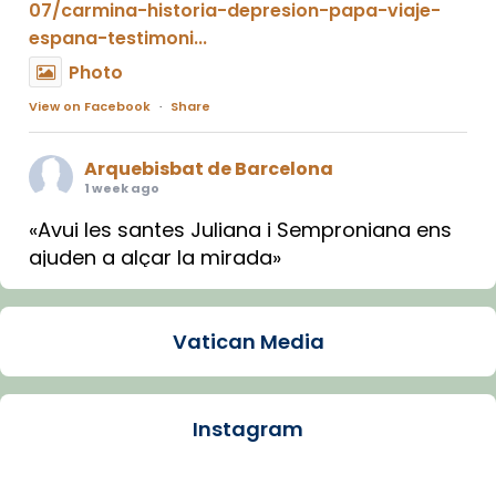
07/carmina-historia-depresion-papa-viaje-
espana-testimoni...
Photo
View on Facebook
·
Share
Arquebisbat de Barcelona
1 week ago
«Avui les santes Juliana i Semproniana ens
ajuden a alçar la mirada»
Mons. Sergi Gordo, bisbe de Tortosa, ha
presidit aquest 27 de juliol la missa de Les
Vatican Media
Santes de Mataró.
🔗
tinyurl.com/cvu5jmbk
📸 J. Merino
Instagram
Photo