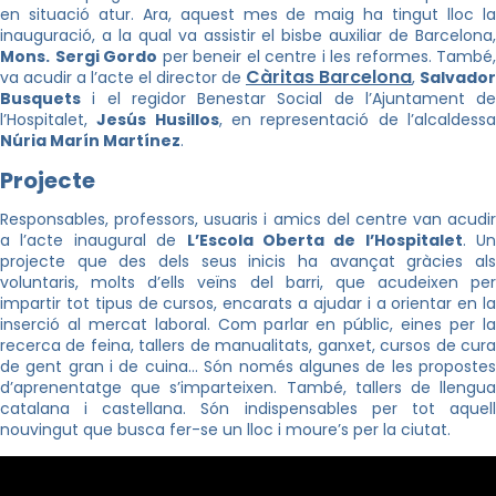
en situació atur. Ara, aquest mes de maig ha tingut lloc la
inauguració, a la qual va assistir el bisbe auxiliar de Barcelona,
Mons.
Sergi Gordo
per beneir el centre i les reformes. També,
Càritas Barcelona
va acudir a l’acte el director de
,
Salvador
Busquets
i el regidor Benestar Social de l’Ajuntament de
l’Hospitalet,
Jesús Husillos
, en representació de l’alcaldess
Núria Marín Martínez
.
Projecte
Responsables, professors, usuaris i amics del centre van acudir
a l’acte inaugural de
L’Escola Oberta de l’Hospitalet
. Un
projecte que des dels seus inicis ha avançat gràcies als
voluntaris, molts d’ells veïns del barri, que acudeixen per
impartir tot tipus de cursos, encarats a ajudar i a orientar en la
inserció al mercat laboral. Com parlar en públic, eines per la
recerca de feina, tallers de manualitats, ganxet, cursos de cura
de gent gran i de cuina… Són només algunes de les propostes
d’aprenentatge que s’imparteixen. També, tallers de llengua
catalana i castellana. Són indispensables per tot aquell
nouvingut que busca fer-se un lloc i moure’s per la ciutat.