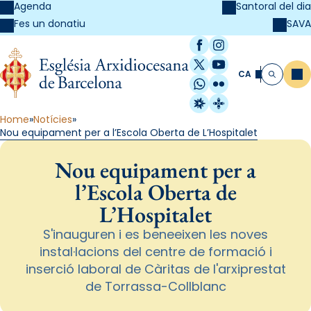
Agenda
Santoral del dia
SAVA
Fes un donatiu
Facebook
Instagram
X / Twitter
YouTube
CA
Me
Cerca
WhatsApp
Flickr
Radio Estel
Catalunya Cristi
Home
Notícies
Nou equipament per a l’Escola Oberta de L’Hospitalet
Nou equipament per a
l’Escola Oberta de
L’Hospitalet
S'inauguren i es beneeixen les noves
instal·lacions del centre de formació i
inserció laboral de Càritas de l'arxiprestat
de Torrassa-Collblanc