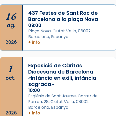
acompanyava més de prop Jesús.
16
437 Festes de Sant Roc de
Segons el llibre dels Fets (12,2) fou el primer
Barcelona a la plaça Nova
apòstol màrtir, decapitat a Jerusalem per
ag.
09:00
Herodes Agripa (vers l'any 44).
Plaça Nova, Ciutat Vella, 08002
Patró de Galícia, després de les invasions
Barcelona, Espanya
2026
+ info
musulmanes fou venerat com a patró dels
Regnes castellans i més tard de tota
Espanya.
El seu sepulcre a Compostela fou un gran
1
Exposició de Càritas
centre de peregrinacions medievals de tot
Diocesana de Barcelona
oct.
«Infància en exili, infància
el món cristià, després de Roma i terra
sagrada»
Santa.
10:00
«A Raïms de Sant Jaume, raïms aigualits;
Església de Sant Jaume, Carrer de
raïms de setembre te'n llepes els dits»,
Ferran, 28, Ciutat Vella, 08002
segons una dita popular.
Barcelona, Espanya
2026
+ info
Photo