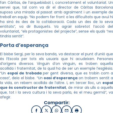
fan Càritas, de l’arquebisbat i, concretament el voluntariat. Un
servei que, tal com va dir el director de Càritas Barcelona
suposa una mirada al passat amb agraïment i un exemple de
treball en equip. “No podem fer front a les dificultats que avui hi
ha sinó és des de la col·laboració. Cada un des de la seva
entitats”, va dir Busquets. Va agrair sobretot l’acció del
voluntariat, “els protagonistes del projecte”, sense els quals “res
tindria sentit”.
Porta d’esperança
El bisbe Sergi, per la seva banda, va destacar el punt d’unió que
és l’Escola per tots els usuaris que hi acudeixen. Persones
d’orígens diversos. Vinguin d’on vinguin, es troben aquella
acollida i fraternitat, de la qual ha de ser un exemple l’església.
“Un
espai de trobada
per gent diversa, que es trobin com 
casa”, deia el bisbe. “Un
oasi d’esperança
on trobem sentit 
la vida, on rebem acollida de l’altre. I, en tercer lloc, un
espai
que és constructor de fraternitat
, de mirar als ulls a aquell
que, tot i la seva cultura i la seva parla, és el meu germà”, va
afegir.
Compartir:
Facebook
X / Twitter
WhatsApp
Email
Imprimir