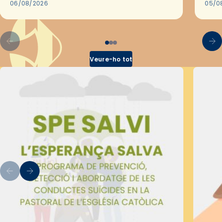
les convivències Be Apostle, organitzades
06/08/2026
05/0
pel Secretariat Diocesà de Pastoral amb…
Veure-ho tot