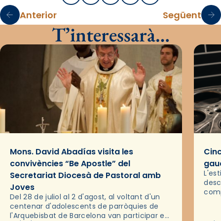
Anterior
Següent
T’interessarà…
Mons. David Abadías visita les
Cinc
convivències “Be Apostle” del
gaud
L'es
Secretariat Diocesà de Pastoral amb
desc
Joves
comp
Del 28 de juliol al 2 d'agost, al voltant d'un
deix
centenar d'adolescents de parròquies de
trav
l'Arquebisbat de Barcelona van participar en