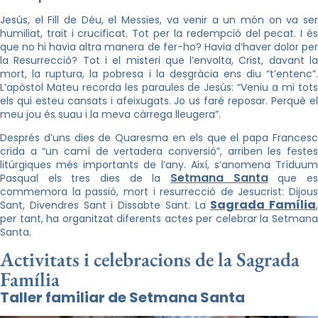
Jesús, el Fill de Déu, el Messies, va venir a un món on va ser
humiliat, traït i crucificat. Tot per la redempció del pecat. I és
que no hi havia altra manera de fer-ho? Havia d’haver dolor per
la Resurrecció? Tot i el misteri que l’envolta, Crist, davant la
mort, la ruptura, la pobresa i la desgràcia ens diu “t’entenc”.
L’apòstol Mateu recorda les paraules de Jesús: “Veniu a mi tots
els qui esteu cansats i afeixugats. Jo us faré reposar. Perquè el
meu jou és suau i la meva càrrega lleugera”.
Després d’uns dies de Quaresma en els que el papa Francesc
crida a “un camí de vertadera conversió”, arriben les festes
litúrgiques més importants de l’any. Així, s’anomena Tríduum
Setmana Santa
Pasqual els tres dies de la
que e
commemora la passió, mort i resurrecció de Jesucrist: Dijous
Sagrada Família
Sant, Divendres Sant i Dissabte Sant. La
,
per tant, ha organitzat diferents actes per celebrar la Setmana
Santa.
Activitats i celebracions de la Sagrada
Família
Taller familiar de Setmana Santa