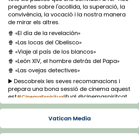
preguntes sobre l'acollida, la superació, la
convivència, la vocació i la nostra manera
de mirar els altres.
🍿 «El día de la revelación»
🍿 «Las locas del Obelisco»
🍿 «Viaje al país de los blancos»
🍿 «León XIV, el hombre detrás del Papa»
🍿 «Las ovejas detectives»
▶️ Descobreix les seves recomanacions i
prepara una bona sessió de cinema aquest
est
itual @cinemaspiritcat
#CinemaEspiritual
Imatge: Generada amb IA (OpenAI)
Video
Vatican Media
View on Facebook
·
Share