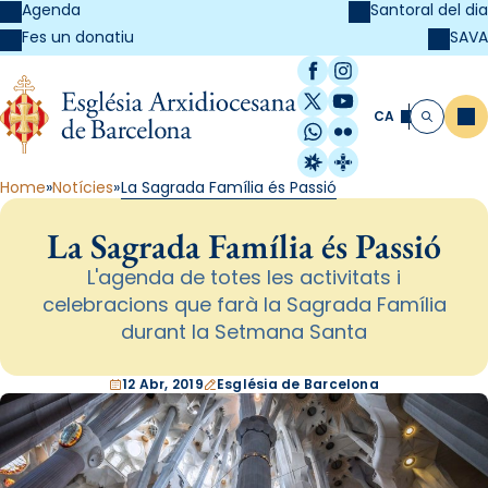
Agenda
Santoral del dia
SAVA
Fes un donatiu
Facebook
Instagram
X / Twitter
YouTube
CA
Me
Cerca
WhatsApp
Flickr
Radio Estel
Catalunya Cristi
Home
Notícies
La Sagrada Família és Passió
La Sagrada Família és Passió
L'agenda de totes les activitats i
celebracions que farà la Sagrada Família
durant la Setmana Santa
12 Abr, 2019
Església de Barcelona