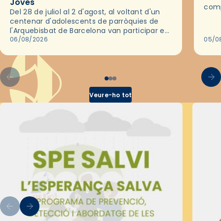
Joves
comp
Del 28 de juliol al 2 d'agost, al voltant d'un
deix
centenar d'adolescents de parròquies de
trav
l'Arquebisbat de Barcelona van participar en
les convivències Be Apostle, organitzades
06/08/2026
05/0
pel Secretariat Diocesà de Pastoral amb…
Veure-ho tot