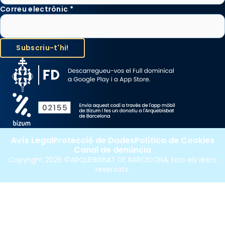
Correu electrònic
*
Avís Legal
Protecció de Dades
Política de Cookies
Canal de denúncia
Copyright 2026 ©ARQUEBISBAT DE BARCELONA, tots els drets
reservats.