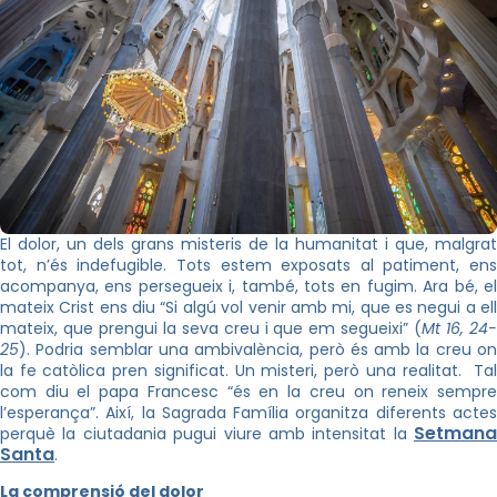
El dolor, un dels grans misteris de la humanitat i que, malgrat
tot, n’és indefugible. Tots estem exposats al patiment, ens
acompanya, ens persegueix i, també, tots en fugim. Ara bé, el
mateix Crist ens diu “Si algú vol venir amb mi, que es negui a ell
mateix, que prengui la seva creu i que em segueixi” (
Mt 16, 24
25
). Podria semblar una ambivalència, però és amb la creu on
la fe catòlica pren significat. Un misteri, però una realitat. Tal
com diu el papa Francesc “és en la creu on reneix sempre
l’esperança”. Així, la Sagrada Família organitza diferents actes
Setmana
perquè la ciutadania pugui viure amb intensitat la
Santa
.
La comprensió del dolor