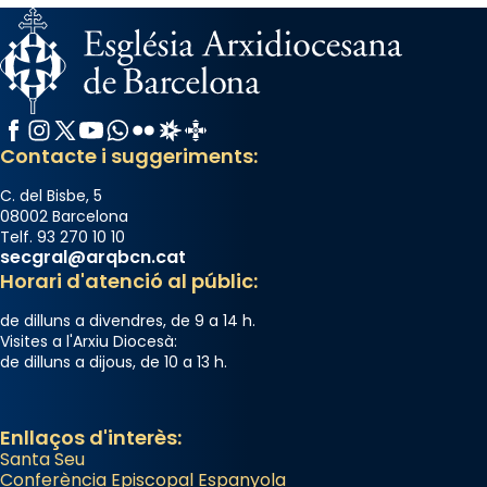
«Si vols saber què és calor, ves per les
Santes a Mataró»🥵.
Photo
Facebook
Instagram
X / Twitter
YouTube
WhatsApp
Flickr
Radio Estel
Catalunya Cristiana
View on Facebook
·
Share
Contacte i suggeriments:
C. del Bisbe, 5
08002 Barcelona
Telf. 93 270 10 10
secgral@arqbcn.cat
Horari d'atenció al públic:
de dilluns a divendres, de 9 a 14 h.
Visites a l'Arxiu Diocesà:
de dilluns a dijous, de 10 a 13 h.
Enllaços d'interès:
Santa Seu
Conferència Episcopal Espanyola