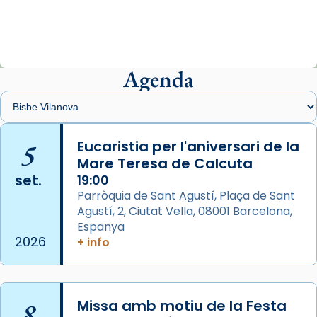
«Avui les santes Juliana i Semproniana ens
ajuden a alçar la mirada»
Mons. Sergi Gordo, bisbe de Tortosa, ha
presidit aquest 27 de juliol la missa de Les
Agenda
Santes de Mataró.
🔗
tinyurl.com/cvu5jmbk
📸 J. Merino
5
Eucaristia per l'aniversari de la
Mare Teresa de Calcuta
Photo
set.
19:00
View on Facebook
·
Share
Parròquia de Sant Agustí, Plaça de Sant
Agustí, 2, Ciutat Vella, 08001 Barcelona,
Arquebisbat de Barcelona
is at Catedral
Espanya
de Barcelona.
2026
+ info
2 weeks ago
Aquest dilluns, 27 de juliol, ha tingut lloc la
missa d’acció de gràcies en agraïment al
8
Missa amb motiu de la Festa
comitè organitzador de la visita apostòlica