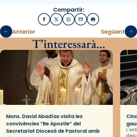
Compartir:
Facebook
X / Twitter
WhatsApp
Email
Imprimir
Anterior
Següent
T’interessarà…
Mons. David Abadías visita les
Cinc
convivències “Be Apostle” del
gaud
L'es
Secretariat Diocesà de Pastoral amb
desc