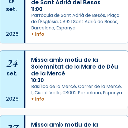
de Sant Adrià del Besos
del Sant Pare Lleó XIV a Barcelona, i als
set.
11:00
col·laboradors, a la Catedral de Barcelona.
Parròquia de Sant Adrià de Besòs, Plaça
L’arquebisbe de Barcelona, el cardenal Joan
de l'Església, 08921 Sant Adrià de Besòs,
Josep Omella, ha presidit la missa i l’ha
Barcelona, Espanya
2026
+ info
concelebrat el bisbe auxiliar de Barcelona,
Mons. David Abadías.
📸 Dr. G. Simón
24
Missa amb motiu de la
Photo
Solemnitat de la Mare de Déu
View on Facebook
·
Share
set.
de la Mercè
10:30
Arquebisbat de Barcelona
Basílica de la Mercè, Carrer de la Mercè,
2 weeks ago
1, Ciutat Vella, 08002 Barcelona, Espanya
2026
+ info
Memòria de les santes Juliana i
Semproniana, verges i màrtirs.
Acompanyant la història de sant Cugat, a
Missa amb motiu de la
partir de l’Edat Mitjana sorgeix la tradició