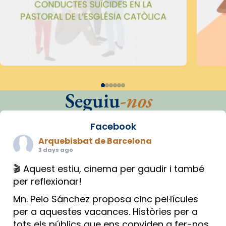
Seguiu
-nos
Facebook
Arquebisbat de Barcelona
3 days ago
🎬 Aquest estiu, cinema per gaudir i també
per reflexionar!
Mn. Peio Sánchez proposa cinc pel·lícules
per a aquestes vacances. Històries per a
tots els públics que ens conviden a fer-nos