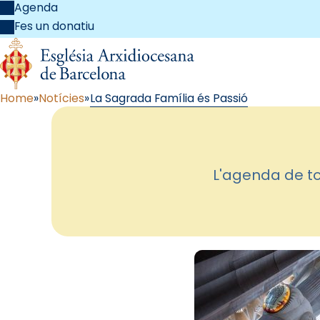
Agenda
Fes un donatiu
Home
Notícies
La Sagrada Família és Passió
L'agenda de tot