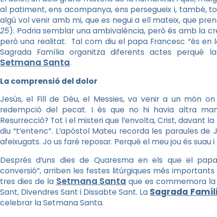
al patiment, ens acompanya, ens persegueix i, també, tots
algú vol venir amb mi, que es negui a ell mateix, que pren
25
). Podria semblar una ambivalència, però és amb la creu 
però una realitat. Tal com diu el papa Francesc “és en la
Sagrada Família organitza diferents actes perquè la
Setmana Santa
.
La comprensió del dolor
Jesús, el Fill de Déu, el Messies, va venir a un món on v
redempció del pecat. I és que no hi havia altra man
Resurrecció? Tot i el misteri que l’envolta, Crist, davant la
diu “t’entenc”. L’apòstol Mateu recorda les paraules de J
afeixugats. Jo us faré reposar. Perquè el meu jou és suau i
Després d’uns dies de Quaresma en els que el papa
conversió”, arriben les festes litúrgiques més importants
Setmana Santa
tres dies de la
que es commemora la pas
Sagrada Famíl
Sant, Divendres Sant i Dissabte Sant. La
celebrar la Setmana Santa.