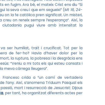
 en fugim. Ara bé, el mateix Crist ens diu “Si
gui la seva creu i que em segueixi” (
Mt 16, 24-
on la fe catòlica pren significat. Un misteri,
 creu on reneix sempre l’esperança”. Així, la
 ciutadania pugui viure amb intensitat la
a ser humiliat, traït i crucificat. Tot per la
era de fer-ho? Havia d’haver dolor per la
 mort, la ruptura, la pobresa i la desgràcia ens
esús: “Veniu a mi tots els qui esteu cansats i
 la meva càrrega lleugera”.
 Francesc crida a “un camí de vertadera
 de l’any. Així, s’anomena Tríduum Pasqual els
sió, mort i resurrecció de Jesucrist: Dijous
ia
, per tant, ha organitzat diferents actes per