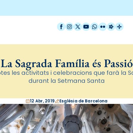
Facebook
Instagram
X / Twitter
YouTube
WhatsApp
Flickr
Radio Est
Catal
La Sagrada Família és Passió
es les activitats i celebracions que farà la
durant la Setmana Santa
12 Abr, 2019
Església de Barcelona