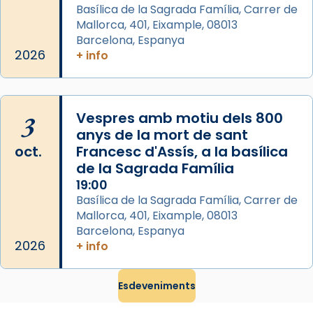
2 weeks ago
Basílica de la Sagrada Família, Carrer de
Mallorca, 401, Eixample, 08013
Jaume, fill de Zebedeu, és juntament amb el
Barcelona, Espanya
seu germà Joan i Pere un dels que
2026
+ info
acompanyava més de prop Jesús.
Segons el llibre dels Fets (12,2) fou el primer
apòstol màrtir, decapitat a Jerusalem per
3
Vespres amb motiu dels 800
Herodes Agripa (vers l'any 44).
anys de la mort de sant
Patró de Galícia, després de les invasions
oct.
Francesc d'Assís, a la basílica
musulmanes fou venerat com a patró dels
de la Sagrada Família
Regnes castellans i més tard de tota
19:00
Basílica de la Sagrada Família, Carrer de
Espanya.
Mallorca, 401, Eixample, 08013
El seu sepulcre a Compostela fou un gran
Barcelona, Espanya
centre de peregrinacions medievals de tot
2026
+ info
el món cristià, després de Roma i terra
Santa.
Esdeveniments
«A Raïms de Sant Jaume, raïms aigualits;