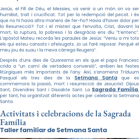
Jesús, el Fill de Déu, el Messies, va venir a un món on va ser
humiliat, traït i crucificat. Tot per la redempció del pecat. I és
que no hi havia altra manera de fer-ho? Havia d’haver dolor per
la Resurrecció? Tot i el misteri que l’envolta, Crist, davant la
mort, la ruptura, la pobresa i la desgràcia ens diu “t’entenc”.
L’apòstol Mateu recorda les paraules de Jesús: “Veniu a mi tots
els qui esteu cansats i afeixugats. Jo us faré reposar. Perquè el
meu jou és suau i la meva càrrega lleugera”.
Després d’uns dies de Quaresma en els que el papa Francesc
crida a “un camí de vertadera conversió”, arriben les festes
litúrgiques més importants de l’any. Així, s’anomena Tríduum
Setmana Santa
Pasqual els tres dies de la
que e
commemora la passió, mort i resurrecció de Jesucrist: Dijous
Sagrada Família
Sant, Divendres Sant i Dissabte Sant. La
,
per tant, ha organitzat diferents actes per celebrar la Setmana
Santa.
Activitats i celebracions de la Sagrada
Família
Taller familiar de Setmana Santa