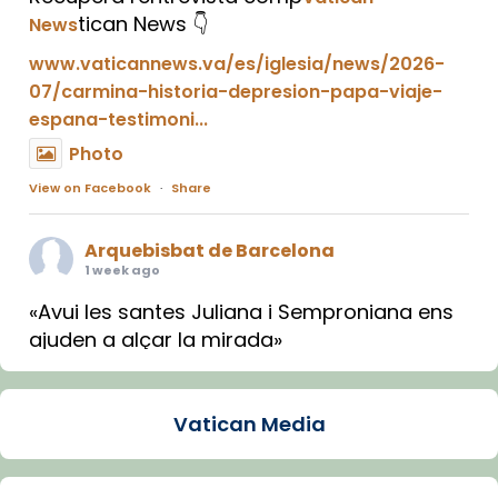
tican News 👇
News
www.vaticannews.va/es/iglesia/news/2026-
07/carmina-historia-depresion-papa-viaje-
espana-testimoni...
Photo
View on Facebook
·
Share
Arquebisbat de Barcelona
1 week ago
«Avui les santes Juliana i Semproniana ens
ajuden a alçar la mirada»
Mons. Sergi Gordo, bisbe de Tortosa, ha
presidit aquest 27 de juliol la missa de Les
Vatican Media
Santes de Mataró.
🔗
tinyurl.com/cvu5jmbk