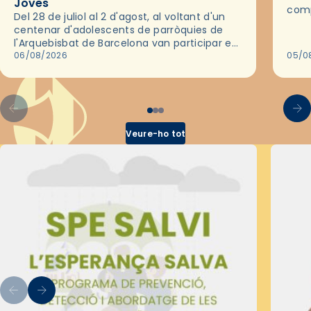
Joves
comp
Del 28 de juliol al 2 d'agost, al voltant d'un
deix
centenar d'adolescents de parròquies de
trav
l'Arquebisbat de Barcelona van participar en
les convivències Be Apostle, organitzades
06/08/2026
05/0
pel Secretariat Diocesà de Pastoral amb…
Veure-ho tot