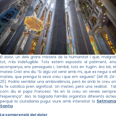
El dolor, un dels grans misteris de la humanitat i que, malgrat
tot, n’és indefugible. Tots estem exposats al patiment, ens
acompanya, ens persegueix i, també, tots en fugim. Ara bé, el
mateix Crist ens diu “Si algú vol venir amb mi, que es negui a ell
mateix, que prengui la seva creu i que em segueixi” (
Mt 16, 24
25
). Podria semblar una ambivalència, però és amb la creu on
la fe catòlica pren significat. Un misteri, però una realitat. Tal
com diu el papa Francesc “és en la creu on reneix sempre
l’esperança”. Així, la Sagrada Família organitza diferents actes
Setmana
perquè la ciutadania pugui viure amb intensitat la
Santa
.
La comprensió del dolor