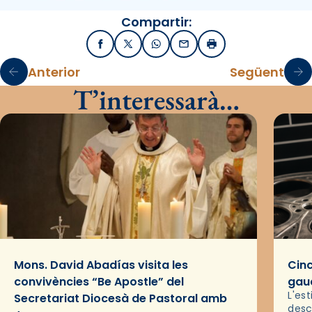
Compartir:
Facebook
X / Twitter
WhatsApp
Email
Imprimir
Anterior
Següent
T’interessarà…
Mons. David Abadías visita les
Cinc
convivències “Be Apostle” del
gaud
L'es
Secretariat Diocesà de Pastoral amb
desc