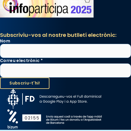
Subscriviu-vos al nostre butlletí electrònic:
Nom
Correu electrònic
*