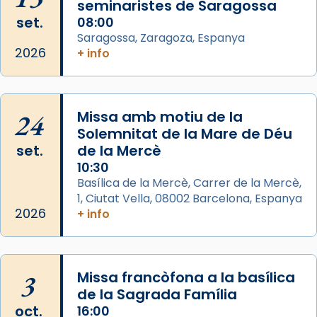
seminaristes de Saragossa
a la “Missa de les Santes” (“Missa de
set.
08:00
Glòria”) fou composta el 1848 per Mn.
Saragossa, Zaragoza, Espanya
Manuel Blanch, amb aire d’òpera
2026
+ info
italianitzant; s’interpreta per privilegi
pontifici, amb orquestra i cor, i té una
duració aproximada de tres hores. Després,
processó (recuperada el 1972) al voltant
24
Missa amb motiu de la
del temple amb les relíquies de les santes.
Solemnitat de la Mare de Déu
Des de 1985 hi participa també un grup de
set.
de la Mercè
diablesses amb música i ball propis. Festa
10:30
gran a Mataró.
Basílica de la Mercè, Carrer de la Mercè,
1, Ciutat Vella, 08002 Barcelona, Espanya
«Si vols saber què és calor, ves per les
2026
+ info
Santes a Mataró»🥵.
Photo
View on Facebook
·
Share
3
Missa francòfona a la basílica
de la Sagrada Família
Arquebisbat de Barcelona
oct.
16:00