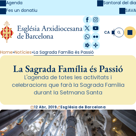
Agenda
Santoral del dia
SAVA
Fes un donatiu
Facebook
Instagram
X / Twitter
YouTube
CA
Me
Cerca
WhatsApp
Flickr
Radio Estel
Catalunya Cristi
Home
Notícies
La Sagrada Família és Passió
La Sagrada Família és Passió
L'agenda de totes les activitats i
celebracions que farà la Sagrada Família
durant la Setmana Santa
12 Abr, 2019
Església de Barcelona