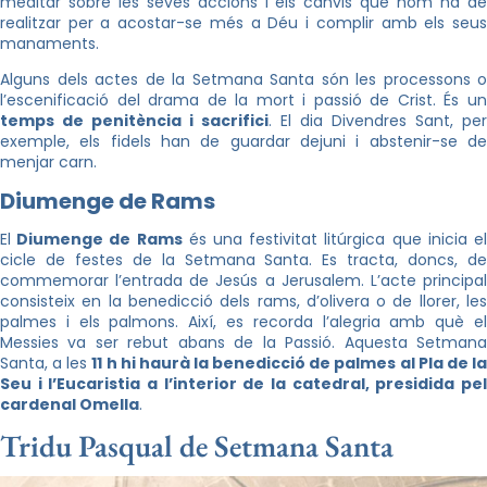
meditar sobre les seves accions i els canvis que hom ha de
realitzar per a acostar-se més a Déu i complir amb els seus
manaments.
Alguns dels actes de la Setmana Santa són les processons o
l’escenificació del drama de la mort i passió de Crist. És un
temps de penitència i sacrifici
. El dia Divendres Sant, per
exemple, els fidels han de guardar dejuni i abstenir-se de
menjar carn.
Diumenge de Rams
El
Diumenge de Rams
és una festivitat litúrgica que inicia e
cicle de festes de la Setmana Santa. Es tracta, doncs, de
commemorar l’entrada de Jesús a Jerusalem. L’acte principal
consisteix en la benedicció dels rams, d’olivera o de llorer, les
palmes i els palmons. Així, es recorda l’alegria amb què el
Messies va ser rebut abans de la Passió. Aquesta Setmana
Santa, a les
11 h hi haurà la benedicció de palmes al Pla de l
Seu i l’Eucaristia a l’interior de la catedral, presidida pel
cardenal Omella
.
Tridu Pasqual de Setmana Santa