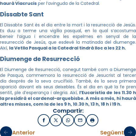
haurà Viacrucis
per l’avinguda de la Catedral.
Dissabte Sant
El Dissabte Sant és el dia entre la mort i la resurrecció de Jesús.
Es duu a terme una vigília pasqual, en la qual s’acostuma
beneir l’aigua i encendre les espelmes en senyal de la
resurrecció de Jesús, que esdevé la matinada del diumenge.
Així,
la Vetlla Pasqual a la Catedral tindrà lloc a les 22 h.
Diumenge de Resurrecció
El Diumenge de Resurrecció, conegut també com a Diumenge
de Pasqua, commemora la resurrecció de Jesucrist al tercer
dia després de la seva crucifixió. També, és la seva primera
aparició davant els seus deixebles. És el dia en què la fe pren
sentit, ple d’esperança i alegria. Així,
l’Eucaristia de les 11.30 
la presidirà el cardenal-arquebisbe. A més a més, hi haurà
altres misses, com la de les 9 h, 10.30 h, 13 h, 18 h i 19 h.
Compartir:
Facebook
X / Twitter
WhatsApp
Email
Imprimir
Anterior
Següent