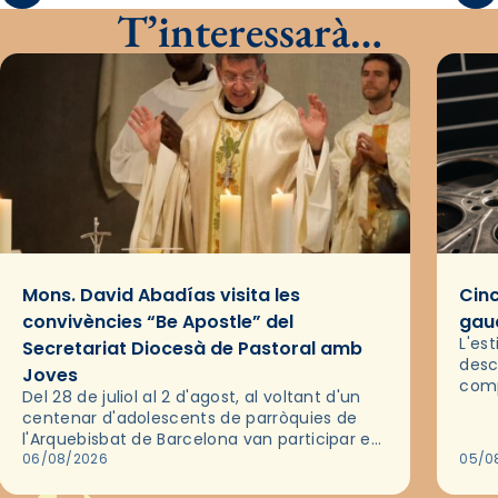
T’interessarà…
Mons. David Abadías visita les
Cinc
convivències “Be Apostle” del
gaud
L'es
Secretariat Diocesà de Pastoral amb
desc
Joves
comp
Del 28 de juliol al 2 d'agost, al voltant d'un
deix
centenar d'adolescents de parròquies de
trav
l'Arquebisbat de Barcelona van participar en
les convivències Be Apostle, organitzades
06/08/2026
05/0
pel Secretariat Diocesà de Pastoral amb…