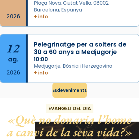
Plaça Nova, Ciutat Vella, 08002
Segons el llibre dels Fets (12,2) fou el primer
Barcelona, Espanya
apòstol màrtir, decapitat a Jerusalem per
2026
+ info
Herodes Agripa (vers l'any 44).
Patró de Galícia, després de les invasions
musulmanes fou venerat com a patró dels
12
Pelegrinatge per a solters de
Regnes castellans i més tard de tota
30 a 60 anys a Medjugorje
Espanya.
ag.
10:00
El seu sepulcre a Compostela fou un gran
Medjugorje, Bòsnia i Herzegovina
2026
centre de peregrinacions medievals de tot
+ info
el món cristià, després de Roma i terra
Santa.
Esdeveniments
«A Raïms de Sant Jaume, raïms aigualits;
raïms de setembre te'n llepes els dits»,
EVANGELI DEL DIA
segons una dita popular.
Què no donaria l’home
Photo
a canvi de la seva vida?
View on Facebook
·
Share