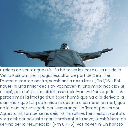
Creiem de veritat que Déu fa bé totes les coses? La nit de la
Vetlla Pasqual, hem pogut escoltar de part de Déu: «Fem
l’home a imatge nostra, semblant a nosaltres» (Gn 1,26). Pot
haver-hi una millor decisió? Pot haver-hi una millor notícia? Si
és així, per què és tan difícil assemblar-nos-hi? A vegades, es
percep més la imatge d’un ésser humà que va a la deriva o la
d’un món que fuig de la vida i s’obstina a sembrar la mort, que
no la d’un cor envigorit per l’esperança i inflamat per l’amor.
Aquesta nit també se’ns deia: «Si nosaltres hem estat plantats
vora d’ell per aquesta mort semblant a la seva, també hem de
ser-ho per la resurrecció» (Rm 6,4-5). Pot haver-hi un horitzó