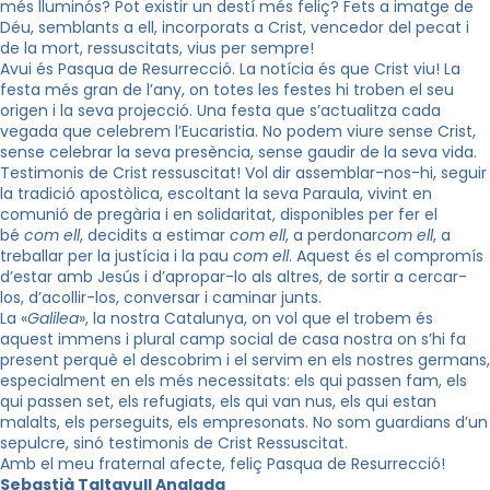
més lluminós? Pot existir un destí més feliç? Fets a imatge de
Déu, semblants a ell, incorporats a Crist, vencedor del pecat i
de la mort, ressuscitats, vius per sempre!
Avui és Pasqua de Resurrecció. La notícia és que Crist viu! La
festa més gran de l’any, on totes les festes hi troben el seu
origen i la seva projecció. Una festa que s’actualitza cada
vegada que celebrem l’Eucaristia. No podem viure sense Crist,
sense celebrar la seva presència, sense gaudir de la seva vida.
Testimonis de Crist ressuscitat! Vol dir assemblar-nos-hi, seguir
la tradició apostòlica, escoltant la seva Paraula, vivint en
comunió de pregària i en solidaritat, disponibles per fer el
bé
com ell
, decidits a estimar
com ell
, a perdonar
com ell
, a
treballar per la justícia i la pau
com ell
. Aquest és el compromís
d’estar amb Jesús i d’apropar-lo als altres, de sortir a cercar-
los, d’acollir-los, conversar i caminar junts.
La «
Galilea
», la nostra Catalunya,
on vol que el trobem és
aquest immens i plural camp social de casa nostra on s’hi fa
present perquè el descobrim i el servim en els nostres germans,
especialment en els més necessitats: els qui passen fam, els
qui passen set, els refugiats, els qui van nus, els qui estan
malalts, els perseguits, els empresonats. No som guardians d’un
sepulcre, sinó testimonis de Crist Ressuscitat.
Amb el meu fraternal afecte, feliç Pasqua de Resurrecció!
Sebastià Taltavull Anglada