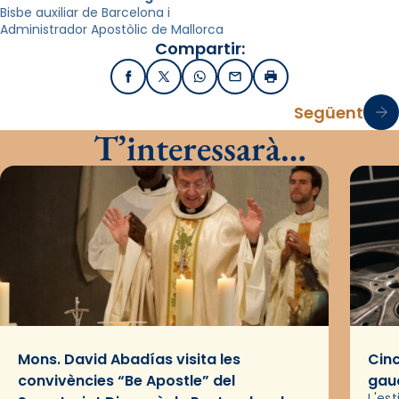
Bisbe auxiliar de Barcelona i
Administrador Apostòlic de Mallorca
Compartir:
Facebook
X / Twitter
WhatsApp
Email
Imprimir
Següent
T’interessarà…
Mons. David Abadías visita les
Cinc
convivències “Be Apostle” del
gaud
L'es