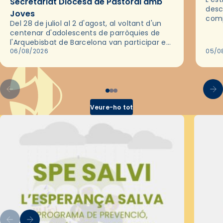
Secretariat Diocesà de Pastoral amb
desc
Joves
comp
Del 28 de juliol al 2 d'agost, al voltant d'un
deix
centenar d'adolescents de parròquies de
trav
l'Arquebisbat de Barcelona van participar en
les convivències Be Apostle, organitzades
06/08/2026
05/0
pel Secretariat Diocesà de Pastoral amb…
Veure-ho tot