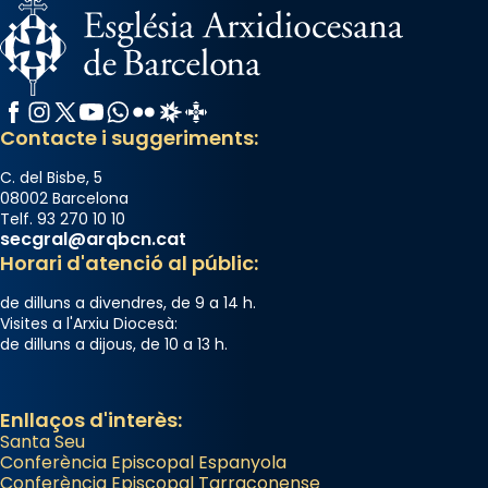
«A Raïms de Sant Jaume, raïms aigualits;
raïms de setembre te'n llepes els dits»,
segons una dita popular.
Photo
Facebook
Instagram
X / Twitter
YouTube
WhatsApp
Flickr
Radio Estel
Catalunya Cristiana
View on Facebook
·
Share
Contacte i suggeriments:
C. del Bisbe, 5
08002 Barcelona
Telf. 93 270 10 10
secgral@arqbcn.cat
Horari d'atenció al públic:
de dilluns a divendres, de 9 a 14 h.
Visites a l'Arxiu Diocesà:
de dilluns a dijous, de 10 a 13 h.
Enllaços d'interès:
Santa Seu
Conferència Episcopal Espanyola
Conferència Episcopal Tarraconense