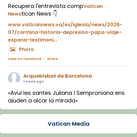
Recupera l'entrevista comp
Vatican
tican News 👇
News
www.vaticannews.va/es/iglesia/news/2026-
07/carmina-historia-depresion-papa-viaje-
espana-testimoni...
Photo
View on Facebook
·
Share
Arquebisbat de Barcelona
1 week ago
«Avui les santes Juliana i Semproniana ens
ajuden a alçar la mirada»
Mons. Sergi Gordo, bisbe de Tortosa, ha
presidit aquest 27 de juliol la missa de Les
Vatican Media
Santes de Mataró.