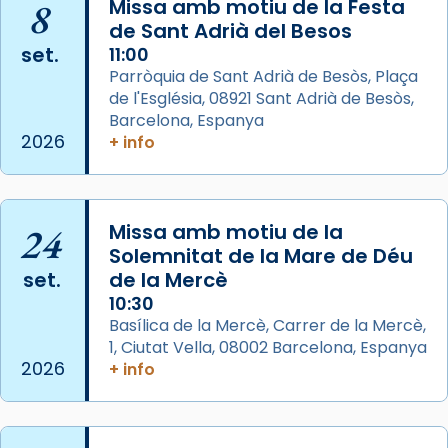
les aconseguirà el 1772. L’ofici que es canta
8
Missa amb motiu de la Festa
de Sant Adrià del Besos
a la “Missa de les Santes” (“Missa de
set.
11:00
Glòria”) fou composta el 1848 per Mn.
Parròquia de Sant Adrià de Besòs, Plaça
Manuel Blanch, amb aire d’òpera
de l'Església, 08921 Sant Adrià de Besòs,
italianitzant; s’interpreta per privilegi
Barcelona, Espanya
pontifici, amb orquestra i cor, i té una
2026
+ info
duració aproximada de tres hores. Després,
processó (recuperada el 1972) al voltant
del temple amb les relíquies de les santes.
24
Des de 1985 hi participa també un grup de
Missa amb motiu de la
Solemnitat de la Mare de Déu
diablesses amb música i ball propis. Festa
set.
de la Mercè
gran a Mataró.
10:30
«Si vols saber què és calor, ves per les
Basílica de la Mercè, Carrer de la Mercè,
Santes a Mataró»🥵.
1, Ciutat Vella, 08002 Barcelona, Espanya
2026
+ info
Photo
View on Facebook
·
Share