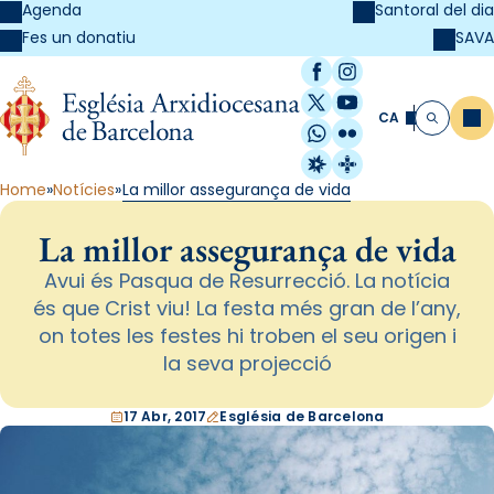
Agenda
Santoral del dia
SAVA
Fes un donatiu
Facebook
Instagram
X / Twitter
YouTube
CA
Me
Cerca
WhatsApp
Flickr
Radio Estel
Catalunya Cristi
Home
Notícies
La millor assegurança de vida
La millor assegurança de vida
Avui és Pasqua de Resurrecció. La notícia
és que Crist viu! La festa més gran de l’any,
on totes les festes hi troben el seu origen i
la seva projecció
17 Abr, 2017
Església de Barcelona