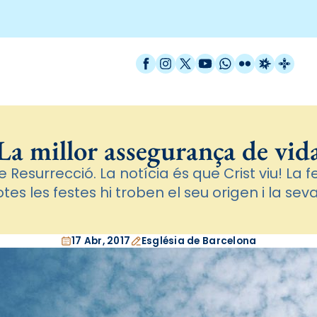
Facebook
Instagram
X / Twitter
YouTube
WhatsApp
Flickr
Radio Est
Catal
La millor assegurança de vid
 Resurrecció. La notícia és que Crist viu! La
totes les festes hi troben el seu origen i la sev
17 Abr, 2017
Església de Barcelona