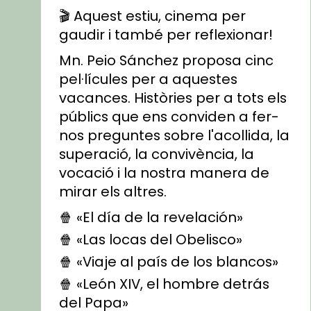
🎬 Aquest estiu, cinema per
gaudir i també per reflexionar!
Mn. Peio Sánchez proposa cinc
pel·lícules per a aquestes
vacances. Històries per a tots els
públics que ens conviden a fer-
nos preguntes sobre l'acollida, la
superació, la convivència, la
vocació i la nostra manera de
mirar els altres.
🍿 «El día de la revelación»
🍿 «Las locas del Obelisco»
🍿 «Viaje al país de los blancos»
🍿 «León XIV, el hombre detrás
del Papa»