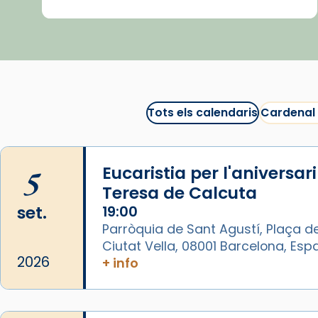
🍿 «Las ovejas detectives»
▶️ Descobreix les seves
recomanacions i prepara una
bona sessió de cinema aquest
est
itual
#CinemaEspiritual
Tots els calendaris
Cardenal
@cinemaspiritcat
Imatge: Generada amb IA
(OpenAI)
5
Eucaristia per l'aniversar
Video
Teresa de Calcuta
set.
19:00
View on Facebook
·
Share
Parròquia de Sant Agustí, Plaça de
Ciutat Vella, 08001 Barcelona, Es
Arquebisbat de Barcelona
2026
+ info
1 week ago
La Carmina va patir depressió.
Fa gairebé dos mesos, a l'Estadi