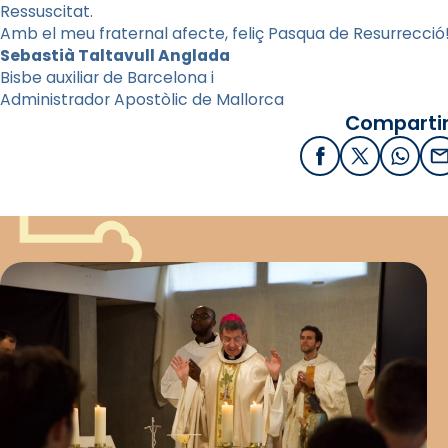
Ressuscitat.
Amb el meu fraternal afecte, feliç Pasqua de Resurrecció
Sebastià Taltavull Anglada
Bisbe auxiliar de Barcelona i
Administrador Apostòlic de Mallorca
Compartir
Facebook
X / Twitter
What
E