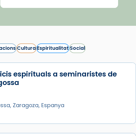
acions
Cultura
Espiritualitat
Social
icis espirituals a seminaristes de
gossa
ssa, Zaragoza, Espanya