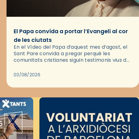
El Papa convida a portar l’Evangeli al cor
de les ciutats
En el Vídeo del Papa d’aquest mes d’agost, el
Sant Pare convida a pregar perquè les
comunitats cristianes siguin testimonis vius de
l’Evangeli enmig de les ciutats. A través d’una
pregària, el…
03/08/2026