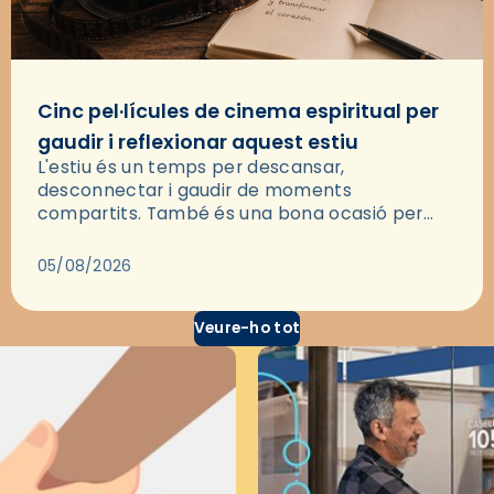
Cinc pel·lícules de cinema espiritual per
gaudir i reflexionar aquest estiu
L'estiu és un temps per descansar,
desconnectar i gaudir de moments
compartits. També és una bona ocasió per
deixar-se portar per una bona història i, a
través del cinema, reflexionar sobre les…
05/08/2026
Veure-ho tot