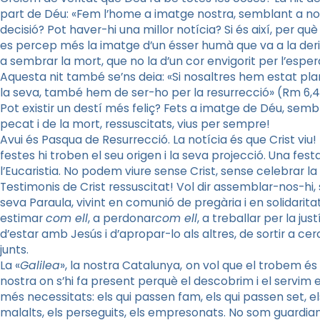
part de Déu: «Fem l’home a imatge nostra, semblant a nosa
decisió? Pot haver-hi una millor notícia? Si és així, per qu
es percep més la imatge d’un ésser humà que va a la deriva
a sembrar la mort, que no la d’un cor envigorit per l’esper
Aquesta nit també se’ns deia: «Si nosaltres hem estat pl
la seva, també hem de ser-ho per la resurrecció» (Rm 6,4
Pot existir un destí més feliç? Fets a imatge de Déu, sembl
pecat i de la mort, ressuscitats, vius per sempre!
Avui és Pasqua de Resurrecció. La notícia és que Crist viu!
festes hi troben el seu origen i la seva projecció. Una f
l’Eucaristia. No podem viure sense Crist, sense celebrar la
Testimonis de Crist ressuscitat! Vol dir assemblar-nos-hi, s
seva Paraula, vivint en comunió de pregària i en solidarita
estimar
com ell
, a perdonar
com ell
, a treballar per la just
d’estar amb Jesús i d’apropar-lo als altres, de sortir a cer
junts.
La «
Galilea
», la nostra Catalunya,
on vol que el trobem és
nostra on s’hi fa present perquè el descobrim i el servim
més necessitats: els qui passen fam, els qui passen set, els
malalts, els perseguits, els empresonats. No som guardians