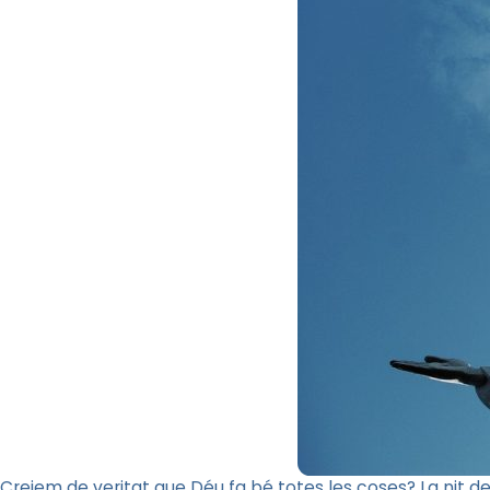
Creiem de veritat que Déu fa bé totes les coses? La nit d