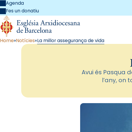
Agenda
Fes un donatiu
Home
Notícies
La millor assegurança de vida
Avui és Pasqua de
l’any, on 