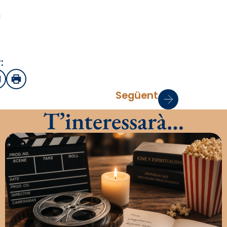
!
:
sApp
mail
Imprimir
Següent
T’interessarà…