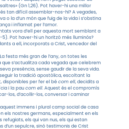
ltres» (Gn 1,26). Pot haver-hi una millor
è és tan difícil assemblar-nos-hi? A vegades,
 o la d’un món que fuig de la vida i s’obstina
ança i inflamat per l’amor.
antats vora d’ell per aquesta mort semblant a
-5). Pot haver-hi un horitzó més lluminós?
ants a ell, incorporats a Crist, vencedor del
 La festa més gran de l’any, on totes les
esta que s’actualitza cada vegada que celebrem
 seva presència, sense gaudir de la seva vida.
eguir la tradició apostòlica, escoltant la
t, disponibles per fer el bé
com ell
, decidits a
ícia i la pau
com ell
. Aquest és el compromís
car-los, d’acollir-los, conversar i caminar
 aquest immens i plural camp social de casa
 en els nostres germans, especialment en els
 refugiats, els qui van nus, els qui estan
 d’un sepulcre, sinó testimonis de Crist