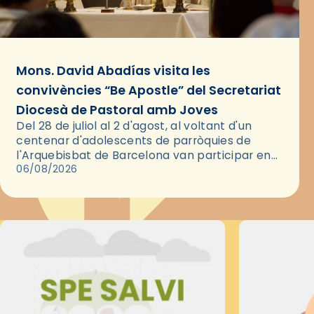
Mons. David Abadías visita les
convivències “Be Apostle” del Secretariat
Diocesà de Pastoral amb Joves
Del 28 de juliol al 2 d'agost, al voltant d'un
centenar d'adolescents de parròquies de
l'Arquebisbat de Barcelona van participar en
les convivències Be Apostle, organitzades pel
06/08/2026
Secretariat Diocesà de Pastoral amb…