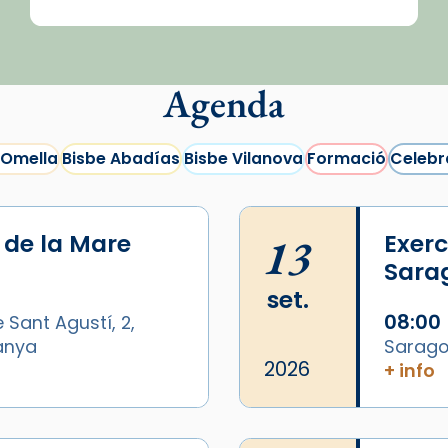
Agenda
 Omella
Bisbe Abadías
Bisbe Vilanova
Formació
Celebr
i de la Mare
13
Exerc
Sara
set.
08:00
 Sant Agustí, 2,
panya
Sarago
2026
+ info