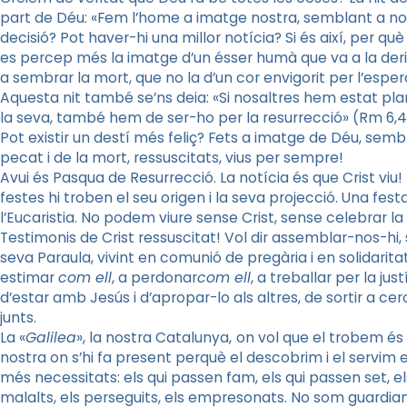
part de Déu: «Fem l’home a imatge nostra, semblant a nosa
decisió? Pot haver-hi una millor notícia? Si és així, per qu
es percep més la imatge d’un ésser humà que va a la deriva
a sembrar la mort, que no la d’un cor envigorit per l’esper
Aquesta nit també se’ns deia: «Si nosaltres hem estat pl
la seva, també hem de ser-ho per la resurrecció» (Rm 6,4
Pot existir un destí més feliç? Fets a imatge de Déu, sembl
pecat i de la mort, ressuscitats, vius per sempre!
Avui és Pasqua de Resurrecció. La notícia és que Crist viu!
festes hi troben el seu origen i la seva projecció. Una f
l’Eucaristia. No podem viure sense Crist, sense celebrar la
Testimonis de Crist ressuscitat! Vol dir assemblar-nos-hi, s
seva Paraula, vivint en comunió de pregària i en solidarita
estimar
com ell
, a perdonar
com ell
, a treballar per la just
d’estar amb Jesús i d’apropar-lo als altres, de sortir a cer
junts.
La «
Galilea
», la nostra Catalunya,
on vol que el trobem és
nostra on s’hi fa present perquè el descobrim i el servim
més necessitats: els qui passen fam, els qui passen set, els
malalts, els perseguits, els empresonats. No som guardians