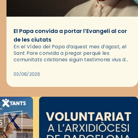
El Papa convida a portar l’Evangeli al cor
de les ciutats
En el Vídeo del Papa d’aquest mes d’agost, el
Sant Pare convida a pregar perquè les
comunitats cristianes siguin testimonis vius de
l’Evangeli enmig de les ciutats. A través d’una
pregària, el…
03/08/2026