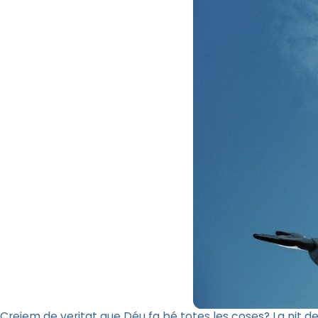
Creiem de veritat que Déu fa bé totes les coses? La nit d