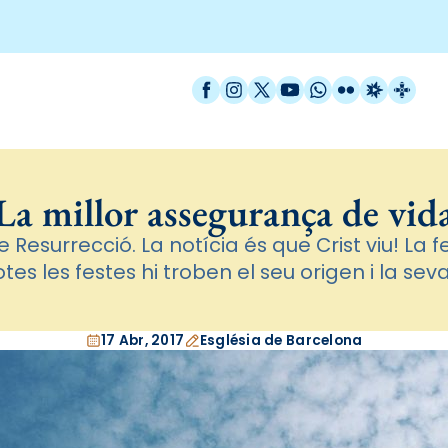
Facebook
Instagram
X / Twitter
YouTube
WhatsApp
Flickr
Radio Est
Catal
La millor assegurança de vid
 Resurrecció. La notícia és que Crist viu! La
totes les festes hi troben el seu origen i la sev
17 Abr, 2017
Església de Barcelona