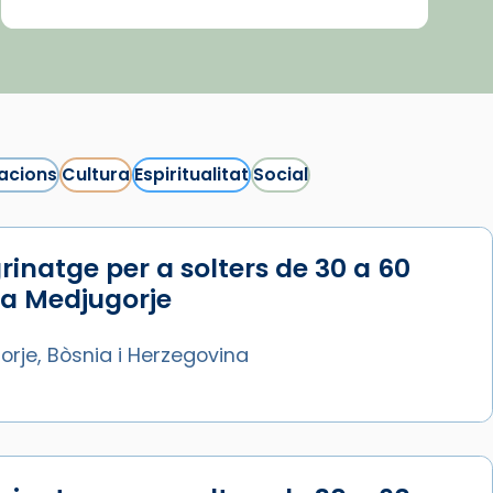
acions
Cultura
Espiritualitat
Social
rinatge per a solters de 30 a 60
 a Medjugorje
rje, Bòsnia i Herzegovina