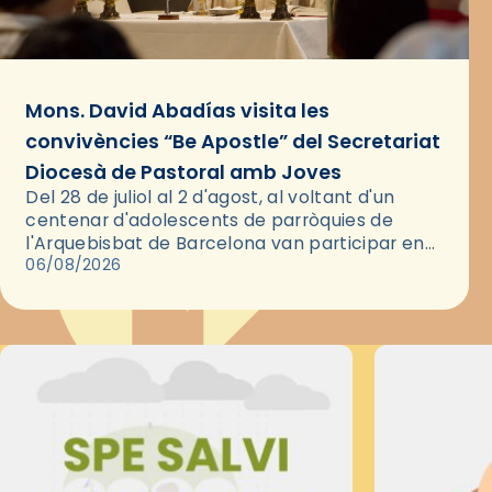
Mons. David Abadías visita les
convivències “Be Apostle” del Secretariat
Diocesà de Pastoral amb Joves
Del 28 de juliol al 2 d'agost, al voltant d'un
centenar d'adolescents de parròquies de
l'Arquebisbat de Barcelona van participar en
les convivències Be Apostle, organitzades pel
06/08/2026
Secretariat Diocesà de Pastoral amb…