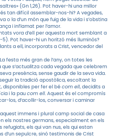
ltres» (Gn 1,26). Pot haver-hi una millor
è és tan difícil assemblar-nos-hi? A vegades,
 o la d’un món que fuig de la vida i s’obstina
ança i inflamat per l’amor.
antats vora d’ell per aquesta mort semblant a
-5). Pot haver-hi un horitzó més lluminós?
ants a ell, incorporats a Crist, vencedor del
 La festa més gran de l’any, on totes les
esta que s’actualitza cada vegada que celebrem
 seva presència, sense gaudir de la seva vida.
eguir la tradició apostòlica, escoltant la
t, disponibles per fer el bé
com ell
, decidits a
ícia i la pau
com ell
. Aquest és el compromís
car-los, d’acollir-los, conversar i caminar
 aquest immens i plural camp social de casa
 en els nostres germans, especialment en els
 refugiats, els qui van nus, els qui estan
 d’un sepulcre, sinó testimonis de Crist