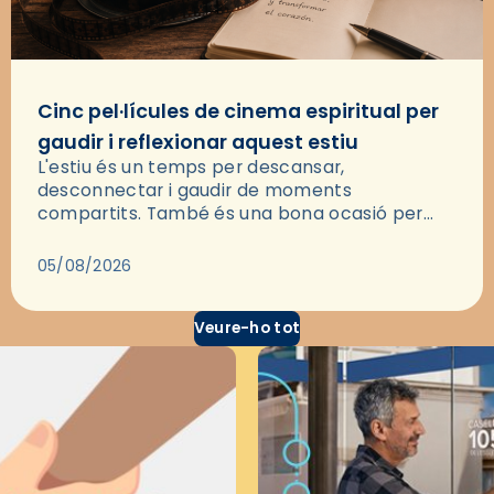
Cinc pel·lícules de cinema espiritual per
gaudir i reflexionar aquest estiu
L'estiu és un temps per descansar,
desconnectar i gaudir de moments
compartits. També és una bona ocasió per
deixar-se portar per una bona història i, a
través del cinema, reflexionar sobre les…
05/08/2026
Veure-ho tot