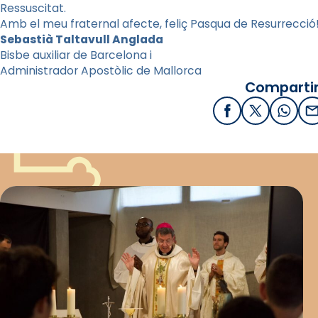
Ressuscitat.
Amb el meu fraternal afecte, feliç Pasqua de Resurrecció
Sebastià Taltavull Anglada
Bisbe auxiliar de Barcelona i
Administrador Apostòlic de Mallorca
Compartir
Facebook
X / Twitter
What
E