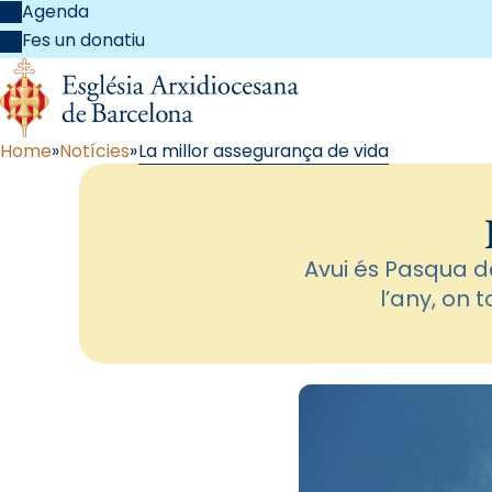
Agenda
Fes un donatiu
Home
Notícies
La millor assegurança de vida
Avui és Pasqua de
l’any, on 