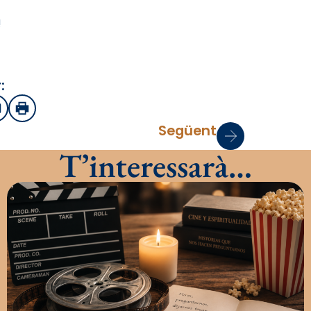
!
:
sApp
mail
Imprimir
Següent
T’interessarà…