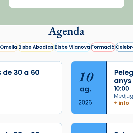
Agenda
 Omella
Bisbe Abadías
Bisbe Vilanova
Formació
Celebr
s de 30 a 60
10
Peleg
anys
ag.
10:00
Medjugo
2026
+ info