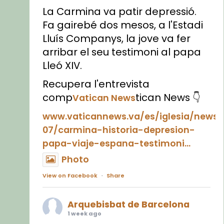
La Carmina va patir depressió.
Fa gairebé dos mesos, a l'Estadi
Lluís Companys, la jove va fer
arribar el seu testimoni al papa
Lleó XIV.
Recupera l'entrevista
comp
tican News 👇
Vatican News
www.vaticannews.va/es/iglesia/news
07/carmina-historia-depresion-
papa-viaje-espana-testimoni...
Photo
View on Facebook
·
Share
Arquebisbat de Barcelona
1 week ago