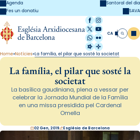
Agenda
Santoral del dia
SAVA
Fes un donatiu
Facebook
Instagram
X / Twitter
YouTube
CA
Me
Cerca
WhatsApp
Flickr
Radio Estel
Catalunya Cristi
Home
Notícies
La família, el pilar que sosté la societat
La família, el pilar que sosté la
societat
La basílica gaudiniana, plena a vessar per
celebrar la Jornada Mundial de la Família
en una missa presidida pel Cardenal
Omella
02 Gen, 2019
Església de Barcelona