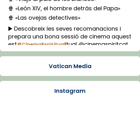
🍿 «León XIV, el hombre detrás del Papa»
🍿 «Las ovejas detectives»
▶️ Descobreix les seves recomanacions i
prepara una bona sessió de cinema aquest
est
itual @cinemaspiritcat
#CinemaEspiritual
Imatge: Generada amb IA (OpenAI)
Video
Vatican Media
View on Facebook
·
Share
Instagram
Arquebisbat de Barcelona
1 week ago
La Carmina va patir depressió. Fa gairebé
dos mesos, a l'Estadi Lluís Companys, la
jove va fer arribar el seu testimoni al papa
Lleó XIV.