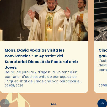
Mons. David Abadías visita les
Cinc
convivències “Be Apostle” del
gaud
L'es
Secretariat Diocesà de Pastoral amb
desc
Joves
comp
Del 28 de juliol al 2 d'agost, al voltant d'un
deix
centenar d'adolescents de parròquies de
trav
l'Arquebisbat de Barcelona van participar en
les convivències Be Apostle, organitzades
06/08/2026
05/0
pel Secretariat Diocesà de Pastoral amb…