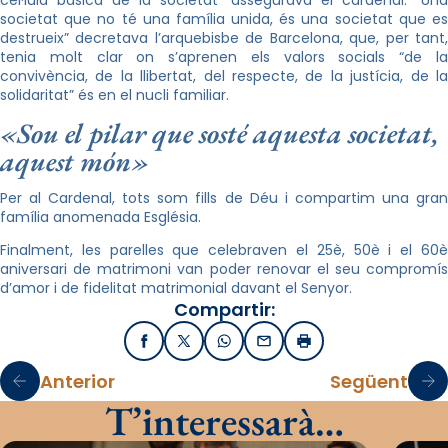
cèl·lula bàsica de la societat” assegurava el cardenal. “Una
societat que no té una família unida, és una societat que es
destrueix” decretava l’arquebisbe de Barcelona, que, per tant,
tenia molt clar on s’aprenen els valors socials “de la
convivència, de la llibertat, del respecte, de la justícia, de la
solidaritat” és en el nucli familiar.
«Sou el pilar que sosté aquesta societat,
aquest món»
Per al Cardenal, tots som fills de Déu i compartim una gran
família anomenada Església.
Finalment, les parelles que celebraven el 25è, 50è i el 60è
aniversari de matrimoni van poder renovar el seu compromís
d’amor i de fidelitat matrimonial davant el Senyor.
Compartir:
Facebook
X / Twitter
WhatsApp
Email
Imprimir
Anterior
Següent
T’interessarà…