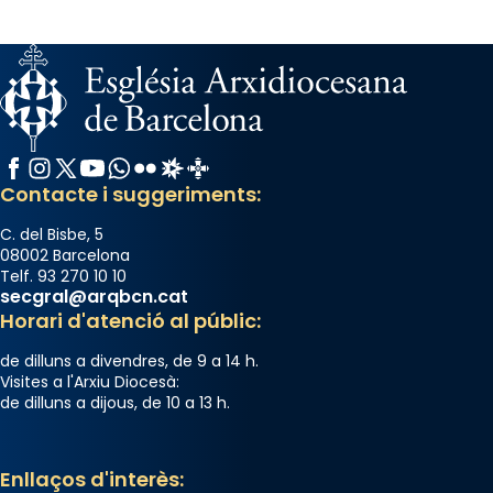
📸 Dr. G. Simón
Photo
View on Facebook
·
Share
Arquebisbat de Barcelona
Facebook
Instagram
X / Twitter
YouTube
WhatsApp
Flickr
Radio Estel
Catalunya Cristiana
2 weeks ago
Contacte i suggeriments:
Memòria de les santes Juliana i
Semproniana, verges i màrtirs.
C. del Bisbe, 5
08002 Barcelona
Acompanyant la història de sant Cugat, a
Telf. 93 270 10 10
secgral@arqbcn.cat
partir de l’Edat Mitjana sorgeix la tradició
Horari d'atenció al públic:
que les santes Juliana (“relatiu a Júlia”) i
Semproniana (“relatiu a Semprònia =
de dilluns a divendres, de 9 a 14 h.
eterna”) són deixebles seves. I l’any 1667, el
Visites a l'Arxiu Diocesà:
de dilluns a dijous, de 10 a 13 h.
frare Joan Gaspar Roig, afirma en una obra
que les santes són filles de l’antiga Iluro.
Mataró en reivindicarà les relíquies fins que
Enllaços d'interès:
les aconseguirà el 1772. L’ofici que es canta