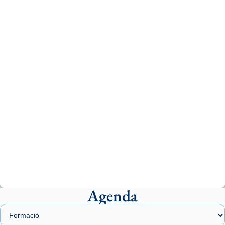
Recupera l'entrevista comp
Vatican
tican News 👇
News
www.vaticannews.va/es/iglesia/news/2026-
07/carmina-historia-depresion-papa-viaje-
espana-testimoni...
Photo
View on Facebook
·
Share
Arquebisbat de Barcelona
1 week ago
«Avui les santes Juliana i Semproniana ens
ajuden a alçar la mirada»
Mons. Sergi Gordo, bisbe de Tortosa, ha
presidit aquest 27 de juliol la missa de Les
Agenda
Santes de Mataró.
🔗
tinyurl.com/cvu5jmbk