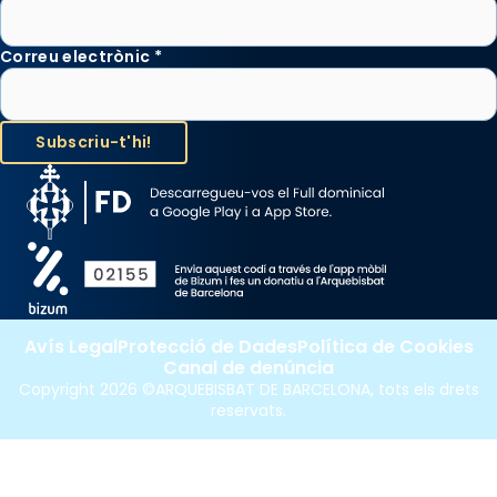
Correu electrònic
*
Avís Legal
Protecció de Dades
Política de Cookies
Canal de denúncia
Copyright 2026 ©ARQUEBISBAT DE BARCELONA, tots els drets
reservats.