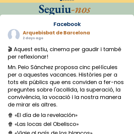
Seguiu
-nos
Facebook
Arquebisbat de Barcelona
2 days ago
🎬 Aquest estiu, cinema per gaudir i també
per reflexionar!
Mn. Peio Sánchez proposa cinc pel·lícules
per a aquestes vacances. Històries per a
tots els públics que ens conviden a fer-nos
preguntes sobre l'acollida, la superació, la
convivència, la vocació i la nostra manera
de mirar els altres.
🍿 «El día de la revelación»
🍿 «Las locas del Obelisco»
🍿 «Viaje al país de los blancos»