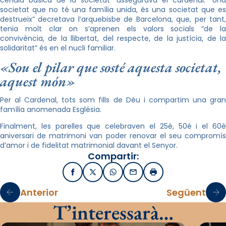
cèl·lula bàsica de la societat” assegurava el cardenal. “Una
societat que no té una família unida, és una societat que es
destrueix” decretava l’arquebisbe de Barcelona, que, per tant,
tenia molt clar on s’aprenen els valors socials “de la
convivència, de la llibertat, del respecte, de la justícia, de la
solidaritat” és en el nucli familiar.
«Sou el pilar que sosté aquesta societat,
aquest món»
Per al Cardenal, tots som fills de Déu i compartim una gran
família anomenada Església.
Finalment, les parelles que celebraven el 25è, 50è i el 60è
aniversari de matrimoni van poder renovar el seu compromís
d’amor i de fidelitat matrimonial davant el Senyor.
Compartir:
Facebook
X / Twitter
WhatsApp
Email
Imprimir
Anterior
Següent
T’interessarà…