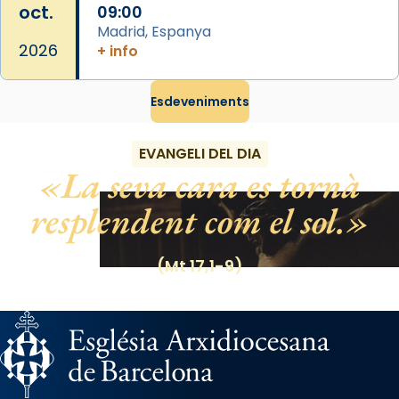
oct.
09:00
Madrid, Espanya
2026
+ info
Esdeveniments
EVANGELI DEL DIA
La seva cara es tornà
resplendent com el sol.
(Mt 17,1-9)