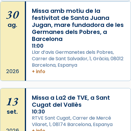
Memòria de les santes Juliana i
Semproniana, verges i màrtirs.
30
Missa amb motiu de la
festivitat de Santa Juana
Acompanyant la història de sant Cugat, a
ag.
Jugan, mare fundadora de les
partir de l’Edat Mitjana sorgeix la tradició
Germanes dels Pobres, a
que les santes Juliana (“relatiu a Júlia”) i
Barcelona
Semproniana (“relatiu a Semprònia =
11:00
eterna”) són deixebles seves. I l’any 1667, el
Llar d’avis Germanetes dels Pobres,
frare Joan Gaspar Roig, afirma en una obra
Carrer de Sant Salvador, 1, Gràcia, 08012
que les santes són filles de l’antiga Iluro.
Barcelona, Espanya
Mataró en reivindicarà les relíquies fins que
2026
+ info
les aconseguirà el 1772. L’ofici que es canta
a la “Missa de les Santes” (“Missa de
Glòria”) fou composta el 1848 per Mn.
13
Missa a La2 de TVE, a Sant
Manuel Blanch, amb aire d’òpera
Cugat del Vallès
italianitzant; s’interpreta per privilegi
set.
10:30
pontifici, amb orquestra i cor, i té una
RTVE Sant Cugat, Carrer de Mercé
duració aproximada de tres hores. Després,
Vilaret, 1, 08174 Barcelona, Espanya
processó (recuperada el 1972) al voltant
2026
+ info