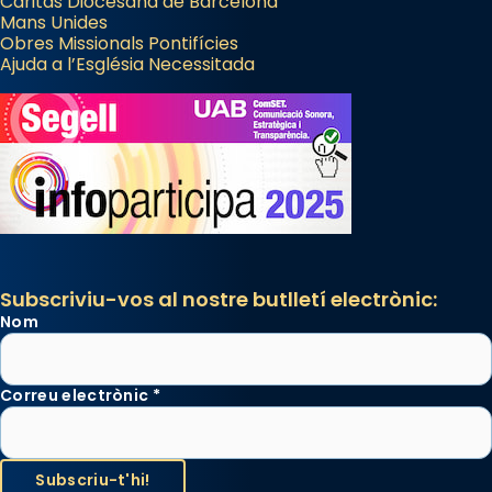
Càritas Diocesana de Barcelona
Mans Unides
Obres Missionals Pontifícies
Ajuda a l’Església Necessitada
Subscriviu-vos al nostre butlletí electrònic:
Nom
Correu electrònic
*