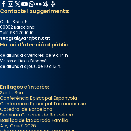
Facebook
Instagram
X / Twitter
YouTube
WhatsApp
Flickr
Radio Estel
Catalunya Cristiana
Contacte i suggeriments:
C. del Bisbe, 5
08002 Barcelona
Telf. 93 270 10 10
secgral@arqbcn.cat
Horari d'atenció al públic:
de dilluns a divendres, de 9 a 14 h.
Visites a l'Arxiu Diocesà:
de dilluns a dijous, de 10 a 13 h.
Enllaços d'interès:
Santa Seu
Conferència Episcopal Espanyola
Conferència Episcopal Tarraconense
Catedral de Barcelona
Seminari Conciliar de Barcelona
Basílica de la Sagrada Família
Any Gaudí 2026