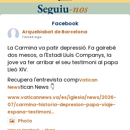
Seguiu
-nos
Facebook
Arquebisbat de Barcelona
1 week ago
La Carmina va patir depressió. Fa gairebé
dos mesos, a l'Estadi Lluís Companys, la
jove va fer arribar el seu testimoni al papa
Lleó XIV.
Recupera l'entrevista comp
Vatican
tican News 👇
News
www.vaticannews.va/es/iglesia/news/2026-
07/carmina-historia-depresion-papa-viaje-
espana-testimoni...
Photo
View on Facebook
·
Share