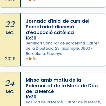
del temple amb les relíquies de les santes.
Des de 1985 hi participa també un grup de
diablesses amb música i ball propis. Festa
22
gran a Mataró.
Jornada d'inici de curs del
Secretariat diocesà
«Si vols saber què és calor, ves per les
set.
d'educació catòlica
Santes a Mataró»🥵.
18:30
Photo
Seminari Conciliar de Barcelona, Carrer
de la Diputació, 231, Eixample, 08007
View on Facebook
·
Share
Barcelona, Espanya
2026
+ info
Arquebisbat de Barcelona
2 weeks ago
Jaume, fill de Zebedeu, és juntament amb el
24
Missa amb motiu de la
seu germà Joan i Pere un dels que
Solemnitat de la Mare de Déu
acompanyava més de prop Jesús.
set.
de la Mercè
Segons el llibre dels Fets (12,2) fou el primer
10:30
apòstol màrtir, decapitat a Jerusalem per
Basílica de la Mercè, Carrer de la Mercè,