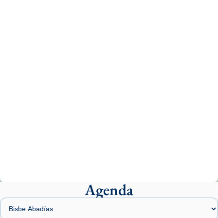
Aquest dilluns, 27 de juliol, ha tingut lloc la
missa d’acció de gràcies en agraïment al
comitè organitzador de la visita apostòlica
del Sant Pare Lleó XIV a Barcelona, i als
col·laboradors, a la Catedral de Barcelona.
L’arquebisbe de Barcelona, el cardenal Joan
Josep Omella, ha presidit la missa i l’ha
concelebrat el bisbe auxiliar de Barcelona,
Mons. David Abadías.
📸 Dr. G. Simón
Photo
View on Facebook
·
Share
Agenda
Arquebisbat de Barcelona
1 week ago