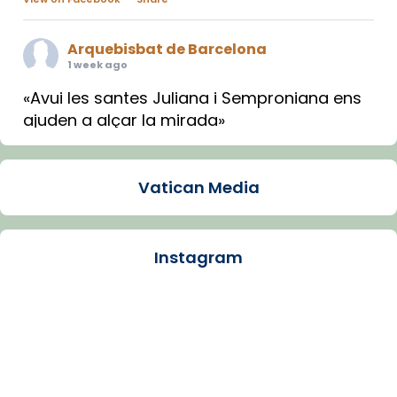
Arquebisbat de Barcelona
1 week ago
«Avui les santes Juliana i Semproniana ens
ajuden a alçar la mirada»
Mons. Sergi Gordo, bisbe de Tortosa, ha
presidit aquest 27 de juliol la missa de Les
Vatican Media
Santes de Mataró.
🔗
tinyurl.com/cvu5jmbk
📸 J. Merino
Instagram
Photo
View on Facebook
·
Share
Arquebisbat de Barcelona
is at Catedral
de Barcelona.
1 week ago