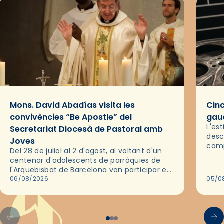
Mons. David Abadías visita les
Cinc
convivències “Be Apostle” del
gaud
L'es
Secretariat Diocesà de Pastoral amb
desc
Joves
comp
Del 28 de juliol al 2 d'agost, al voltant d'un
deix
centenar d'adolescents de parròquies de
trav
l'Arquebisbat de Barcelona van participar en
les convivències Be Apostle, organitzades
06/08/2026
05/0
pel Secretariat Diocesà de Pastoral amb…