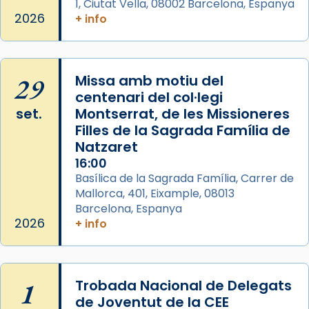
1, Ciutat Vella, 08002 Barcelona, Espanya
Herodes Agripa (vers l'any 44).
2026
+ info
Patró de Galícia, després de les invasions
musulmanes fou venerat com a patró dels
Regnes castellans i més tard de tota
29
Missa amb motiu del
Espanya.
centenari del col·legi
El seu sepulcre a Compostela fou un gran
set.
Montserrat, de les Missioneres
centre de peregrinacions medievals de tot
Filles de la Sagrada Família de
el món cristià, després de Roma i terra
Natzaret
Santa.
16:00
Basílica de la Sagrada Família, Carrer de
«A Raïms de Sant Jaume, raïms aigualits;
Mallorca, 401, Eixample, 08013
raïms de setembre te'n llepes els dits»,
Barcelona, Espanya
segons una dita popular.
2026
+ info
Photo
View on Facebook
·
Share
1
Trobada Nacional de Delegats
de Joventut de la CEE