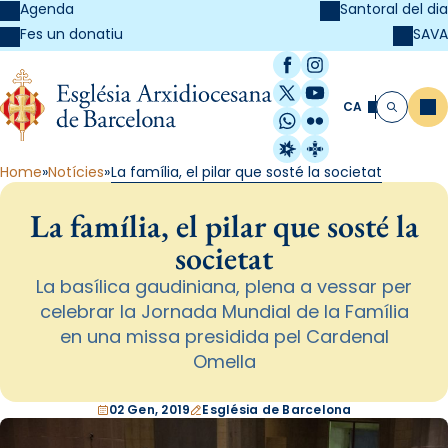
Agenda
Santoral del dia
SAVA
Fes un donatiu
Facebook
Instagram
X / Twitter
YouTube
CA
Me
Cerca
WhatsApp
Flickr
Radio Estel
Catalunya Cristi
Home
Notícies
La família, el pilar que sosté la societat
La família, el pilar que sosté la
societat
La basílica gaudiniana, plena a vessar per
celebrar la Jornada Mundial de la Família
en una missa presidida pel Cardenal
Omella
02 Gen, 2019
Església de Barcelona