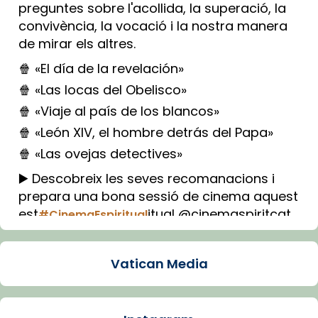
preguntes sobre l'acollida, la superació, la
convivència, la vocació i la nostra manera
de mirar els altres.
🍿 «El día de la revelación»
🍿 «Las locas del Obelisco»
🍿 «Viaje al país de los blancos»
🍿 «León XIV, el hombre detrás del Papa»
🍿 «Las ovejas detectives»
▶️ Descobreix les seves recomanacions i
prepara una bona sessió de cinema aquest
est
itual @cinemaspiritcat
#CinemaEspiritual
Imatge: Generada amb IA (OpenAI)
Video
Vatican Media
View on Facebook
·
Share