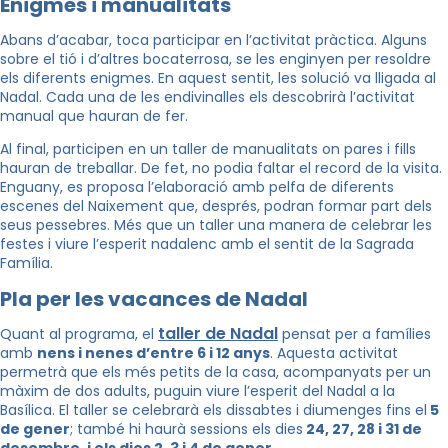
Enigmes i manualitats
Abans d’acabar, toca participar en l’activitat pràctica. Alguns
sobre el tió i d’altres bocaterrosa, se les enginyen per resoldre
els diferents enigmes. En aquest sentit, les solució va lligada al
Nadal. Cada una de les endivinalles els descobrirà l’activitat
manual que hauran de fer.
Al final, participen en un taller de manualitats on pares i fills
hauran de treballar. De fet, no podia faltar el record de la visita.
Enguany, es proposa l’elaboració amb pelfa de diferents
escenes del Naixement que, després, podran formar part dels
seus pessebres.
Més que un taller una manera de celebrar les
festes i viure l’esperit nadalenc amb el sentit de la Sagrada
Família.
Pla per les vacances de Nadal
taller de Nadal
Quant al programa, el
pensat per a famílies
amb
nens i nenes d’entre 6 i 12 anys
. Aquesta activitat
permetrà que els més petits de la casa, acompanyats per un
màxim de dos adults, puguin viure l’esperit del Nadal a la
Basílica. El taller se celebrarà els dissabtes i diumenges fins el
5
de gener
; també hi haurà sessions els dies
24, 27, 28 i 31 de