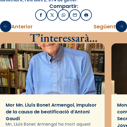
desembre, i els dies 2, 3 i 4 de gener
.
Compartir:
Facebook
X / Twitter
WhatsApp
Email
Imprimir
Anterior
Següent
T’interessarà…
Mor Mn. Lluís Bonet Armengol, impulsor
Mons
de la causa de beatificació d’Antoni
conv
Gaudí
Sec
Mn. Lluís Bonet Armengol ha mort aquest
Jov