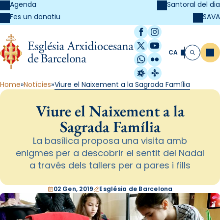
Agenda
Santoral del dia
SAVA
Fes un donatiu
Facebook
Instagram
X / Twitter
YouTube
CA
Me
Cerca
WhatsApp
Flickr
Radio Estel
Catalunya Cristi
Home
Notícies
Viure el Naixement a la Sagrada Família
Viure el Naixement a la
Sagrada Família
La basílica proposa una visita amb
enigmes per a descobrir el sentit del Nadal
a través dels tallers per a pares i fills
02 Gen, 2019
Església de Barcelona