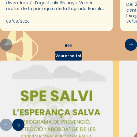
divendres 7 d’agost, als 95 anys. Va ser
Del 2
rector de la parròquia de la Sagrada Família
cent
de Barcelona durant 25 anys, entre 1993 i
l'Ar
2018,…
08/08/2026
les 
06/0
pel 
Veure-ho tot