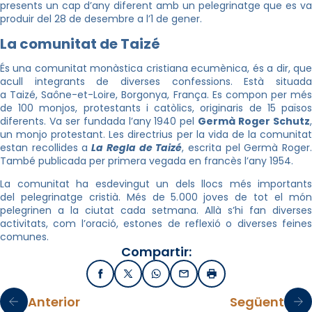
presents un cap d’any diferent amb un pelegrinatge que es va
produir del 28 de desembre a l’1 de gener.
La comunitat de Taizé
És una comunitat monàstica cristiana ecumènica, és a dir, que
acull integrants de diverses confessions. Està situada
a Taizé, Saône-et-Loire, Borgonya, França. Es compon per més
de 100 monjos, protestants i catòlics, originaris de 15 països
diferents. Va ser fundada l’any 1940 pel
Germà Roger Schutz
un monjo protestant. Les directrius per la vida de la comunitat
estan recollides a
La Regla de Taizé
, escrita pel Germà Roger
També publicada per primera vegada en francès l’any 1954.
La comunitat ha esdevingut un dels llocs més importants
del pelegrinatge cristià. Més de 5.000 joves de tot el món
pelegrinen a la ciutat cada setmana. Allà s’hi fan diverses
activitats, com l’oració, estones de reflexió o diverses feines
comunes.
Compartir:
Facebook
X / Twitter
WhatsApp
Email
Imprimir
Anterior
Següent