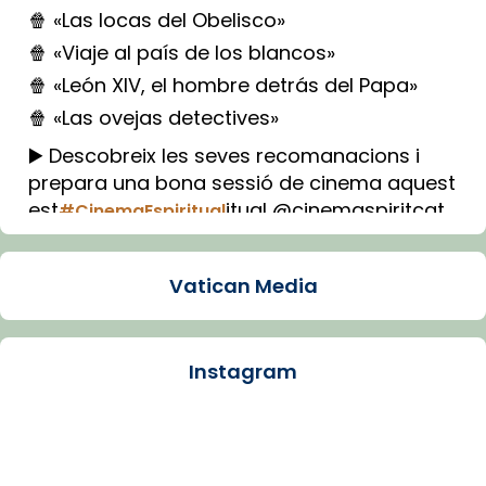
🍿 «Las locas del Obelisco»
🍿 «Viaje al país de los blancos»
🍿 «León XIV, el hombre detrás del Papa»
🍿 «Las ovejas detectives»
▶️ Descobreix les seves recomanacions i
prepara una bona sessió de cinema aquest
est
itual @cinemaspiritcat
#CinemaEspiritual
Imatge: Generada amb IA (OpenAI)
Video
Vatican Media
View on Facebook
·
Share
Instagram
Arquebisbat de Barcelona
1 week ago
La Carmina va patir depressió. Fa gairebé
dos mesos, a l'Estadi Lluís Companys, la