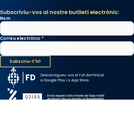
Subscriviu-vos al nostre butlletí electrònic:
Nom
Correu electrònic
*
Avís Legal
Protecció de Dades
Política de Cookies
Canal de denúncia
Copyright 2026 ©ARQUEBISBAT DE BARCELONA, tots els drets
reservats.