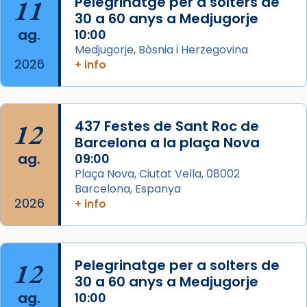
11
Pelegrinatge per a solters de
concelebrat el bisbe auxiliar de Barcelona,
30 a 60 anys a Medjugorje
Mons. David Abadías.
ag.
10:00
📸 Dr. G. Simón
Medjugorje, Bòsnia i Herzegovina
2026
+ info
Photo
View on Facebook
·
Share
12
437 Festes de Sant Roc de
Arquebisbat de Barcelona
2 weeks ago
Barcelona a la plaça Nova
ag.
09:00
Memòria de les santes Juliana i
Plaça Nova, Ciutat Vella, 08002
Semproniana, verges i màrtirs.
Barcelona, Espanya
2026
Acompanyant la història de sant Cugat, a
+ info
partir de l’Edat Mitjana sorgeix la tradició
que les santes Juliana (“relatiu a Júlia”) i
Semproniana (“relatiu a Semprònia =
12
Pelegrinatge per a solters de
eterna”) són deixebles seves. I l’any 1667, el
30 a 60 anys a Medjugorje
frare Joan Gaspar Roig, afirma en una obra
ag.
10:00