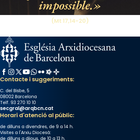
impossible.
View on Facebook
·
Share
(Mt 17,14-20)
Facebook
Instagram
X / Twitter
YouTube
WhatsApp
Flickr
Radio Estel
Catalunya Cristiana
Contacte i suggeriments:
C. del Bisbe, 5
08002 Barcelona
Telf. 93 270 10 10
secgral@arqbcn.cat
Horari d'atenció al públic:
de dilluns a divendres, de 9 a 14 h.
Visites a l'Arxiu Diocesà:
de dilluns a dijous, de 10 a 13 h.