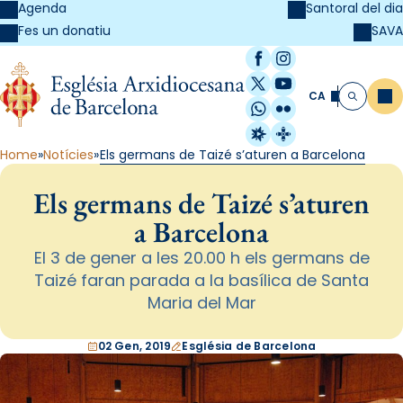
Agenda
Santoral del dia
SAVA
Fes un donatiu
Facebook
Instagram
X / Twitter
YouTube
CA
Me
Cerca
WhatsApp
Flickr
Radio Estel
Catalunya Cristi
Home
Notícies
Els germans de Taizé s’aturen a Barcelona
Els germans de Taizé s’aturen
a Barcelona
El 3 de gener a les 20.00 h els germans de
Taizé faran parada a la basílica de Santa
Maria del Mar
02 Gen, 2019
Església de Barcelona