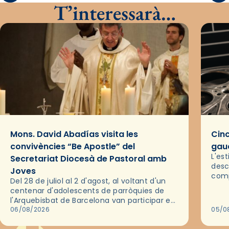
T’interessarà…
Mons. David Abadías visita les
Cinc
convivències “Be Apostle” del
gaud
L'es
Secretariat Diocesà de Pastoral amb
desc
Joves
comp
Del 28 de juliol al 2 d'agost, al voltant d'un
deix
centenar d'adolescents de parròquies de
trav
l'Arquebisbat de Barcelona van participar en
les convivències Be Apostle, organitzades
06/08/2026
05/0
pel Secretariat Diocesà de Pastoral amb…