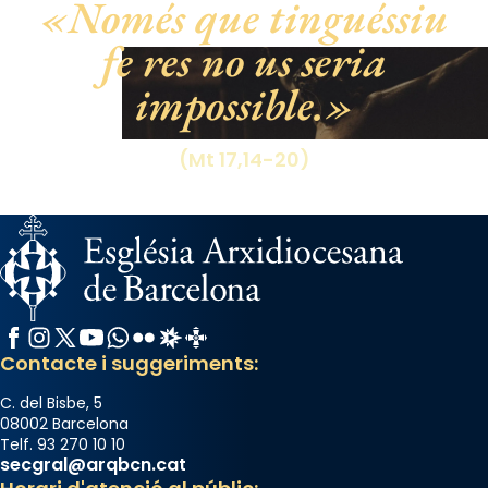
Només que tinguéssiu
Santes a Mataró»🥵.
fe res no us seria
Photo
impossible.
View on Facebook
·
Share
(Mt 17,14-20)
Facebook
Instagram
X / Twitter
YouTube
WhatsApp
Flickr
Radio Estel
Catalunya Cristiana
Contacte i suggeriments:
C. del Bisbe, 5
08002 Barcelona
Telf. 93 270 10 10
secgral@arqbcn.cat