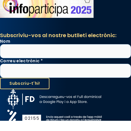
Subscriviu-vos al nostre butlletí electrònic:
Nom
Correu electrònic
*