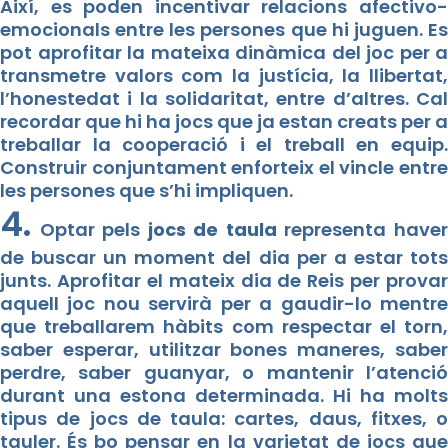
Així, es poden incentivar relacions afectivo-
emocionals entre les persones que hi juguen. Es
pot aprofitar la mateixa dinàmica del joc per a
transmetre valors com la justícia, la llibertat,
l’honestedat i la solidaritat, entre d’altres. Cal
recordar que hi ha jocs que ja estan creats per a
treballar la cooperació i el treball en equip.
Construir conjuntament enforteix el vincle entre
les persones que s’hi impliquen.
4.
Optar pels
jocs de taula
representa have
de buscar un moment del dia per a estar tots
junts. Aprofitar el mateix dia de Reis per provar
aquell joc nou servirà per a gaudir-lo mentre
que treballarem hàbits com respectar el torn,
saber esperar, utilitzar bones maneres, saber
perdre, saber guanyar, o mantenir l’atenció
durant una estona determinada. Hi ha molts
tipus de jocs de taula: cartes, daus, fitxes, o
tauler. És bo pensar en la varietat de jocs que