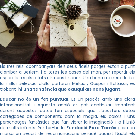
Els tres reis, acompanyats dels seus fidels patges estan a punt
d’arribar a Betlem, i a totes les cases del món, per repartir els
esperats regals a tots els nens i nenes. Una bona manera de fer
la millor selecció d’allò portaran Melcior, Gaspar i Baltasar; és
trobant-hi
una tendència que eduqui als nens jugant
.
Educar no és un fet puntual
. És un procés amb una clar
intencionalitat i aquesta acció es pot continuar treballant
durant aquestes dates tan especials que s’acosten: dates
carregades de components com la màgia, els colors i uns
personatges fantàstics que fan vibrar la imaginació i la il·lusió
de molts infants. Per fer-ho la
Fundació Pere Tarrés
posa en
marxa un seguit de recomanacions perquè aquest Nadal els