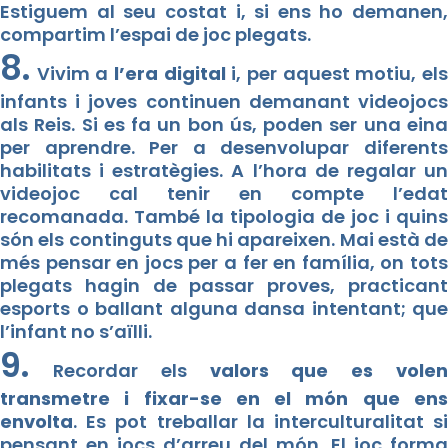
Estiguem al seu costat i, si ens ho demanen,
compartim l’espai de joc plegats.
8.
Vivim a
l’era digital
i, per aquest motiu, el
infants i joves continuen demanant videojocs
als Reis. Si es fa un bon ús, poden ser una eina
per aprendre. Per a desenvolupar diferents
habilitats i estratègies. A l’hora de regalar un
videojoc cal tenir en compte l’edat
recomanada. També la tipologia de joc i quins
són els continguts que hi apareixen. Mai està de
més pensar en jocs per a fer en família, on tots
plegats hagin de passar proves, practicant
esports o ballant alguna dansa intentant; que
l’infant no s’aïlli.
9.
Recordar els
valors que es vole
transmetre i fixar-se en el món que ens
envolta
. Es pot treballar la interculturalitat si
pensant en jocs d’arreu del món. El joc forma