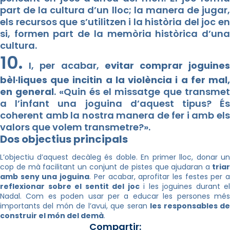
part de la cultura d’un lloc; la manera de jugar,
els recursos que s’utilitzen i la història del joc en
si, formen part de la memòria històrica d’una
cultura.
10.
I, per acabar,
evitar comprar joguine
bèl·liques que incitin a la violència i a fer mal,
en general
. «Quin és el missatge que transmet
a l’infant una joguina d’aquest tipus? És
coherent amb la nostra manera de fer i amb els
valors que volem transmetre?».
Dos objectius principals
L’objectiu d’aquest decàleg és doble. En primer lloc, donar un
cop de mà facilitant un conjunt de pistes que ajudaran a
tria
amb seny una joguina
. Per acabar, aprofitar les festes per 
reflexionar sobre el sentit del joc
i les joguines durant el
Nadal. Com es poden usar per a educar les persones més
importants del món de l’avui, que seran
les responsables d
construir el món del demà
.
Compartir: