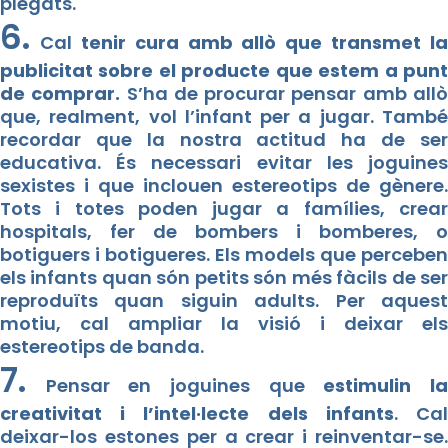
plegats.
6.
Cal
tenir cura amb allò que transmet la
publicitat sobre el producte que estem a punt
de comprar.
S’ha de procurar pensar amb all
que, realment, vol l’infant per a jugar. També
recordar que la nostra actitud ha de ser
educativa. És necessari evitar les joguines
sexistes i que inclouen estereotips de gènere.
Tots i totes poden jugar a famílies, crear
hospitals, fer de bombers i bomberes, o
botiguers i botigueres. Els models que perceben
els infants quan són petits són més fàcils de ser
reproduïts quan siguin adults. Per aquest
motiu, cal ampliar la visió i deixar els
estereotips de banda.
7.
Pensar en joguines que
estimulin l
creativitat i l’intel·lecte dels infants
. Ca
deixar-los estones per a crear i reinventar-se.