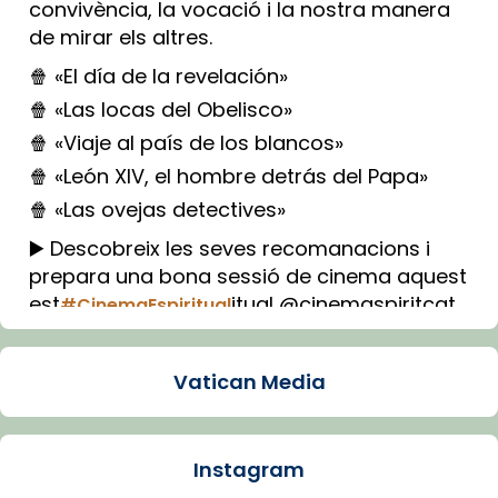
convivència, la vocació i la nostra manera
de mirar els altres.
🍿 «El día de la revelación»
🍿 «Las locas del Obelisco»
🍿 «Viaje al país de los blancos»
🍿 «León XIV, el hombre detrás del Papa»
🍿 «Las ovejas detectives»
▶️ Descobreix les seves recomanacions i
prepara una bona sessió de cinema aquest
est
itual @cinemaspiritcat
#CinemaEspiritual
Imatge: Generada amb IA (OpenAI)
Video
Vatican Media
View on Facebook
·
Share
Instagram
Arquebisbat de Barcelona
1 week ago