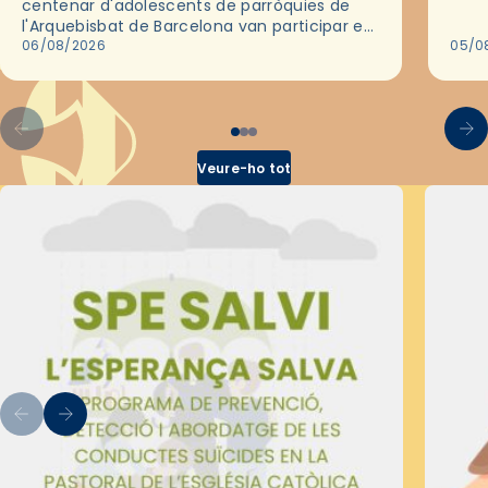
centenar d'adolescents de parròquies de
trav
l'Arquebisbat de Barcelona van participar en
les convivències Be Apostle, organitzades
06/08/2026
05/0
pel Secretariat Diocesà de Pastoral amb…
Veure-ho tot