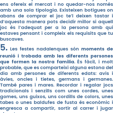
ens ofereix el mercat i no quedar-nos només
amb una sola tipologia. Existeixen botigues on
abans de comprar el joc te’l deixen tastar i
d’aquesta manera pots decidir millor si aquell
joc és l’adequat per a la persona amb qui
estaves pensant i compleix els requisits que tu
buscaves.
5.
Les festes nadalenques són
moments d
reunió i trobada amb les diferents persones
que formen la nostra família
. És fàcil, i molt
probable, que es comparteixi alguna estona del
dia amb persones de diferents edats: avis i
àvies, oncles i tietes, germans i germanes.
També pares i mares. Recordar i regalar jocs
tradicionals i senzills com unes cordes, unes
gomes, uns guixos, uns cordills de colors, unes
tabes o unes baldufes de fusta és econòmic i
engresca a compartir, sortir al carrer i jugar