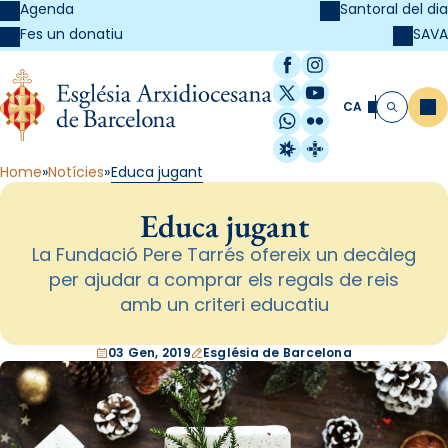
Agenda
Santoral del dia
SAVA
Fes un donatiu
Facebook
Instagram
X / Twitter
YouTube
CA
Me
Cerca
WhatsApp
Flickr
Radio Estel
Catalunya Cristi
Home
Notícies
Educa jugant
Educa jugant
La Fundació Pere Tarrés ofereix un decàleg
per ajudar a comprar els regals de reis
amb un criteri educatiu
03 Gen, 2019
Església de Barcelona