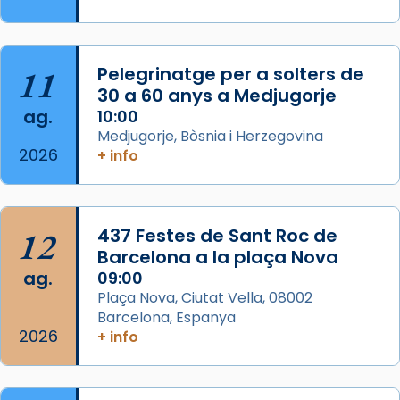
L’arquebisbe de Barcelona, el cardenal Joan
Josep Omella, ha presidit la missa i l’ha
11
Pelegrinatge per a solters de
concelebrat el bisbe auxiliar de Barcelona,
30 a 60 anys a Medjugorje
Mons. David Abadías.
ag.
10:00
📸 Dr. G. Simón
Medjugorje, Bòsnia i Herzegovina
2026
+ info
Photo
View on Facebook
·
Share
12
437 Festes de Sant Roc de
Arquebisbat de Barcelona
2 weeks ago
Barcelona a la plaça Nova
ag.
09:00
Memòria de les santes Juliana i
Plaça Nova, Ciutat Vella, 08002
Semproniana, verges i màrtirs.
Barcelona, Espanya
2026
Acompanyant la història de sant Cugat, a
+ info
partir de l’Edat Mitjana sorgeix la tradició
que les santes Juliana (“relatiu a Júlia”) i