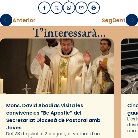
Facebook
X / Twitter
WhatsApp
Email
Imprimir
Anterior
Següent
T’interessarà…
Mons. David Abadías visita les
Cinc
convivències “Be Apostle” del
gaud
L'es
Secretariat Diocesà de Pastoral amb
desc
Joves
comp
Del 28 de juliol al 2 d'agost, al voltant d'un
deix