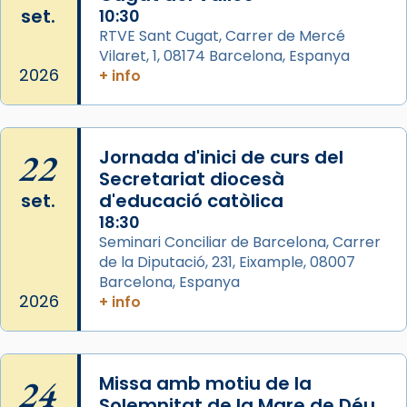
set.
10:30
pontifici, amb orquestra i cor, i té una
RTVE Sant Cugat, Carrer de Mercé
duració aproximada de tres hores. Després,
Vilaret, 1, 08174 Barcelona, Espanya
processó (recuperada el 1972) al voltant
2026
+ info
del temple amb les relíquies de les santes.
Des de 1985 hi participa també un grup de
diablesses amb música i ball propis. Festa
22
gran a Mataró.
Jornada d'inici de curs del
Secretariat diocesà
«Si vols saber què és calor, ves per les
set.
d'educació catòlica
Santes a Mataró»🥵.
18:30
Photo
Seminari Conciliar de Barcelona, Carrer
de la Diputació, 231, Eixample, 08007
View on Facebook
·
Share
Barcelona, Espanya
2026
+ info
Arquebisbat de Barcelona
2 weeks ago
Jaume, fill de Zebedeu, és juntament amb el
24
Missa amb motiu de la
seu germà Joan i Pere un dels que
Solemnitat de la Mare de Déu