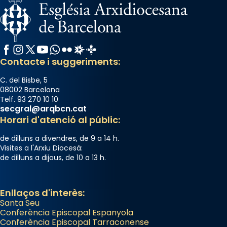
Facebook
Instagram
X / Twitter
YouTube
WhatsApp
Flickr
Radio Estel
Catalunya Cristiana
Contacte i suggeriments:
C. del Bisbe, 5
08002 Barcelona
Telf. 93 270 10 10
secgral@arqbcn.cat
Horari d'atenció al públic:
de dilluns a divendres, de 9 a 14 h.
Visites a l'Arxiu Diocesà:
de dilluns a dijous, de 10 a 13 h.
Enllaços d'interès:
Santa Seu
Conferència Episcopal Espanyola
Conferència Episcopal Tarraconense