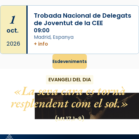
View on Facebook
·
Share
1
Trobada Nacional de Delegats
de Joventut de la CEE
oct.
09:00
Madrid, Espanya
2026
+ info
Esdeveniments
EVANGELI DEL DIA
La seva cara es tornà
resplendent com el sol.
(Mt 17,1-9)