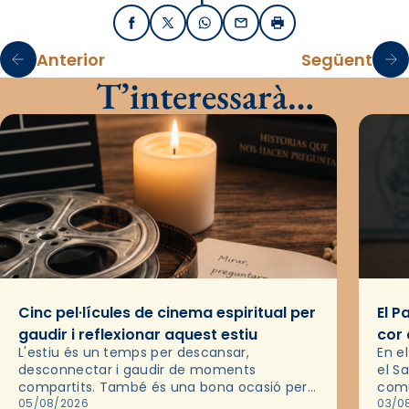
Facebook
X / Twitter
WhatsApp
Email
Imprimir
Anterior
Següent
T’interessarà…
Cinc pel·lícules de cinema espiritual per
El P
gaudir i reflexionar aquest estiu
cor 
L'estiu és un temps per descansar,
En e
desconnectar i gaudir de moments
el S
compartits. També és una bona ocasió per
comu
deixar-se portar per una bona història i, a
05/08/2026
de l
03/0