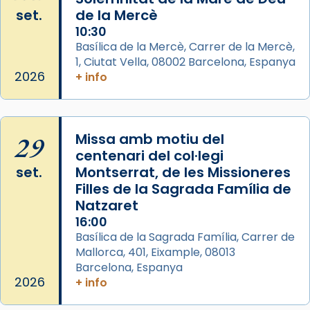
acompanyava més de prop Jesús.
set.
de la Mercè
Segons el llibre dels Fets (12,2) fou el primer
10:30
apòstol màrtir, decapitat a Jerusalem per
Basílica de la Mercè, Carrer de la Mercè,
1, Ciutat Vella, 08002 Barcelona, Espanya
Herodes Agripa (vers l'any 44).
2026
+ info
Patró de Galícia, després de les invasions
musulmanes fou venerat com a patró dels
Regnes castellans i més tard de tota
29
Missa amb motiu del
Espanya.
centenari del col·legi
El seu sepulcre a Compostela fou un gran
set.
Montserrat, de les Missioneres
centre de peregrinacions medievals de tot
Filles de la Sagrada Família de
el món cristià, després de Roma i terra
Natzaret
Santa.
16:00
Basílica de la Sagrada Família, Carrer de
«A Raïms de Sant Jaume, raïms aigualits;
Mallorca, 401, Eixample, 08013
raïms de setembre te'n llepes els dits»,
Barcelona, Espanya
segons una dita popular.
2026
+ info
Photo