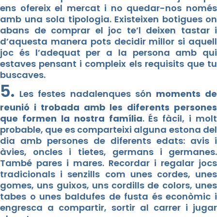
ens ofereix el mercat i no quedar-nos només
amb una sola tipologia. Existeixen botigues on
abans de comprar el joc te’l deixen tastar i
d’aquesta manera pots decidir millor si aquell
joc és l’adequat per a la persona amb qui
estaves pensant i compleix els requisits que tu
buscaves.
5.
Les festes nadalenques són
moments d
reunió i trobada amb les diferents persones
que formen la nostra família
. És fàcil, i molt
probable, que es comparteixi alguna estona del
dia amb persones de diferents edats: avis i
àvies, oncles i tietes, germans i germanes.
També pares i mares. Recordar i regalar jocs
tradicionals i senzills com unes cordes, unes
gomes, uns guixos, uns cordills de colors, unes
tabes o unes baldufes de fusta és econòmic i
engresca a compartir, sortir al carrer i jugar