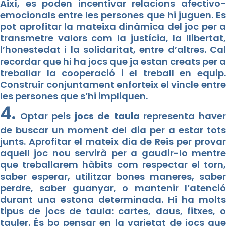
Així, es poden incentivar relacions afectivo-
emocionals entre les persones que hi juguen. Es
pot aprofitar la mateixa dinàmica del joc per a
transmetre valors com la justícia, la llibertat,
l’honestedat i la solidaritat, entre d’altres. Cal
recordar que hi ha jocs que ja estan creats per a
treballar la cooperació i el treball en equip.
Construir conjuntament enforteix el vincle entre
les persones que s’hi impliquen.
4.
Optar pels
jocs de taula
representa have
de buscar un moment del dia per a estar tots
junts. Aprofitar el mateix dia de Reis per provar
aquell joc nou servirà per a gaudir-lo mentre
que treballarem hàbits com respectar el torn,
saber esperar, utilitzar bones maneres, saber
perdre, saber guanyar, o mantenir l’atenció
durant una estona determinada. Hi ha molts
tipus de jocs de taula: cartes, daus, fitxes, o
tauler. És bo pensar en la varietat de jocs que