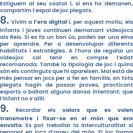
Estiguem al seu costat i, si ens ho demanen,
compartim l’espai de joc plegats.
8.
Vivim a
l’era digital
i, per aquest motiu, el
infants i joves continuen demanant videojocs
als Reis. Si es fa un bon ús, poden ser una eina
per aprendre. Per a desenvolupar diferents
habilitats i estratègies. A l’hora de regalar un
videojoc cal tenir en compte l’edat
recomanada. També la tipologia de joc i quins
són els continguts que hi apareixen. Mai està de
més pensar en jocs per a fer en família, on tots
plegats hagin de passar proves, practicant
esports o ballant alguna dansa intentant; que
l’infant no s’aïlli.
9.
Recordar els
valors que es vole
transmetre i fixar-se en el món que ens
envolta
. Es pot treballar la interculturalitat si
pensant en jocs d’arreu del món. El joc forma