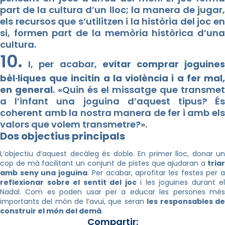
part de la cultura d’un lloc; la manera de jugar,
els recursos que s’utilitzen i la història del joc en
si, formen part de la memòria històrica d’una
cultura.
10.
I, per acabar,
evitar comprar joguine
bèl·liques que incitin a la violència i a fer mal,
en general
. «Quin és el missatge que transmet
a l’infant una joguina d’aquest tipus? És
coherent amb la nostra manera de fer i amb els
valors que volem transmetre?».
Dos objectius principals
L’objectiu d’aquest decàleg és doble. En primer lloc, donar un
cop de mà facilitant un conjunt de pistes que ajudaran a
tria
amb seny una joguina
. Per acabar, aprofitar les festes per 
reflexionar sobre el sentit del joc
i les joguines durant el
Nadal. Com es poden usar per a educar les persones més
importants del món de l’avui, que seran
les responsables d
construir el món del demà
.
Compartir: