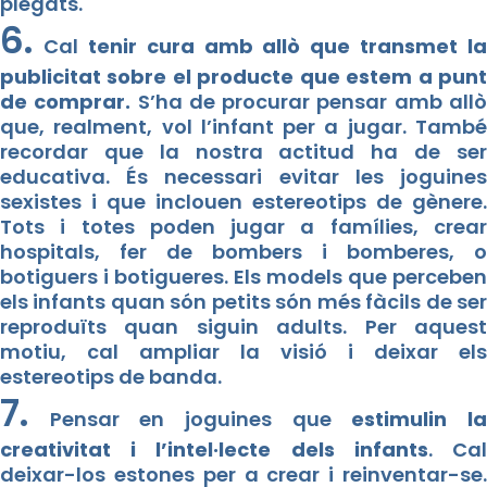
plegats.
6.
Cal
tenir cura amb allò que transmet la
publicitat sobre el producte que estem a punt
de comprar.
S’ha de procurar pensar amb all
que, realment, vol l’infant per a jugar. També
recordar que la nostra actitud ha de ser
educativa. És necessari evitar les joguines
sexistes i que inclouen estereotips de gènere.
Tots i totes poden jugar a famílies, crear
hospitals, fer de bombers i bomberes, o
botiguers i botigueres. Els models que perceben
els infants quan són petits són més fàcils de ser
reproduïts quan siguin adults. Per aquest
motiu, cal ampliar la visió i deixar els
estereotips de banda.
7.
Pensar en joguines que
estimulin l
creativitat i l’intel·lecte dels infants
. Ca
deixar-los estones per a crear i reinventar-se.