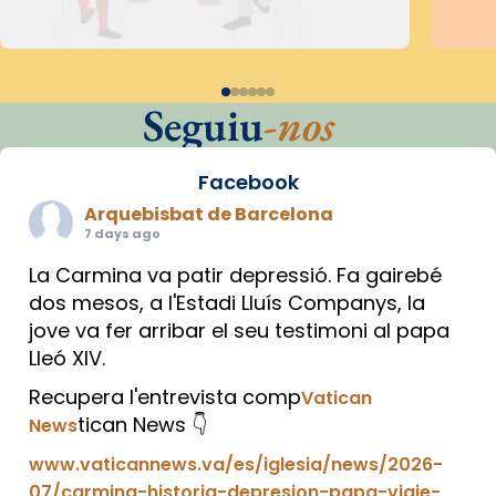
Seguiu
-nos
Facebook
Arquebisbat de Barcelona
7 days ago
La Carmina va patir depressió. Fa gairebé
dos mesos, a l'Estadi Lluís Companys, la
jove va fer arribar el seu testimoni al papa
Lleó XIV.
Recupera l'entrevista comp
Vatican
tican News 👇
News
www.vaticannews.va/es/iglesia/news/2026-
07/carmina-historia-depresion-papa-viaje-