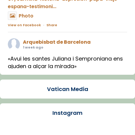
espana-testimoni...
Photo
View on Facebook
·
Share
Arquebisbat de Barcelona
1 week ago
«Avui les santes Juliana i Semproniana ens
ajuden a alçar la mirada»
Mons. Sergi Gordo, bisbe de Tortosa, ha
presidit aquest 27 de juliol la missa de Les
Vatican Media
Santes de Mataró.
🔗
tinyurl.com/cvu5jmbk
📸 J. Merino
Instagram
Photo
View on Facebook
·
Share