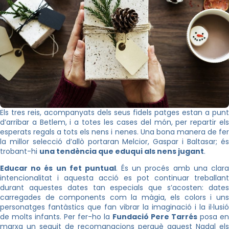
Els tres reis, acompanyats dels seus fidels patges estan a punt
d’arribar a Betlem, i a totes les cases del món, per repartir els
esperats regals a tots els nens i nenes. Una bona manera de fer
la millor selecció d’allò portaran Melcior, Gaspar i Baltasar; és
trobant-hi
una tendència que eduqui als nens jugant
.
Educar no és un fet puntual
. És un procés amb una clar
intencionalitat i aquesta acció es pot continuar treballant
durant aquestes dates tan especials que s’acosten: dates
carregades de components com la màgia, els colors i uns
personatges fantàstics que fan vibrar la imaginació i la il·lusió
de molts infants. Per fer-ho la
Fundació Pere Tarrés
posa en
marxa un seguit de recomanacions perquè aquest Nadal els