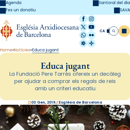
Agenda
Santoral del dia
SAVA
Fes un donatiu
Facebook
Instagram
X / Twitter
YouTube
CA
Me
Cerca
WhatsApp
Flickr
Radio Estel
Catalunya Cristi
Home
Notícies
Educa jugant
Educa jugant
La Fundació Pere Tarrés ofereix un decàleg
per ajudar a comprar els regals de reis
amb un criteri educatiu
03 Gen, 2019
Església de Barcelona