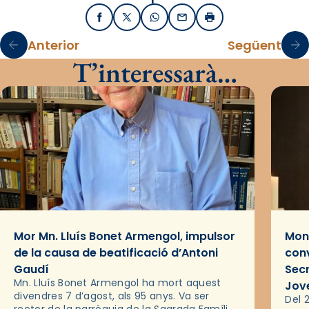
Facebook
X / Twitter
WhatsApp
Email
Imprimir
Anterior
Següent
T’interessarà…
Mor Mn. Lluís Bonet Armengol, impulsor
Mons
de la causa de beatificació d’Antoni
conv
Gaudí
Sec
Mn. Lluís Bonet Armengol ha mort aquest
Jov
divendres 7 d’agost, als 95 anys. Va ser
Del 2