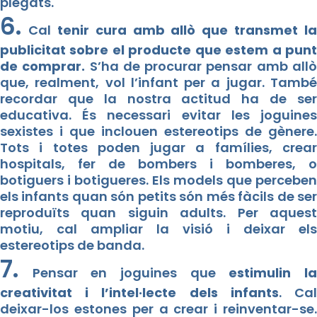
plegats.
6.
Cal
tenir cura amb allò que transmet la
publicitat sobre el producte que estem a punt
de comprar.
S’ha de procurar pensar amb all
que, realment, vol l’infant per a jugar. També
recordar que la nostra actitud ha de ser
educativa. És necessari evitar les joguines
sexistes i que inclouen estereotips de gènere.
Tots i totes poden jugar a famílies, crear
hospitals, fer de bombers i bomberes, o
botiguers i botigueres. Els models que perceben
els infants quan són petits són més fàcils de ser
reproduïts quan siguin adults. Per aquest
motiu, cal ampliar la visió i deixar els
estereotips de banda.
7.
Pensar en joguines que
estimulin l
creativitat i l’intel·lecte dels infants
. Ca
deixar-los estones per a crear i reinventar-se.