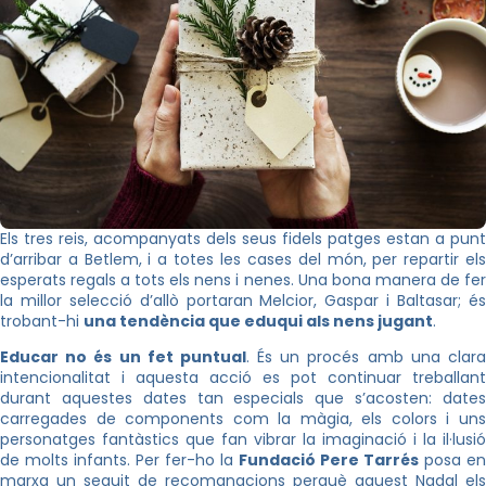
Els tres reis, acompanyats dels seus fidels patges estan a punt
d’arribar a Betlem, i a totes les cases del món, per repartir els
esperats regals a tots els nens i nenes. Una bona manera de fer
la millor selecció d’allò portaran Melcior, Gaspar i Baltasar; és
trobant-hi
una tendència que eduqui als nens jugant
.
Educar no és un fet puntual
. És un procés amb una clar
intencionalitat i aquesta acció es pot continuar treballant
durant aquestes dates tan especials que s’acosten: dates
carregades de components com la màgia, els colors i uns
personatges fantàstics que fan vibrar la imaginació i la il·lusió
de molts infants. Per fer-ho la
Fundació Pere Tarrés
posa en
marxa un seguit de recomanacions perquè aquest Nadal els