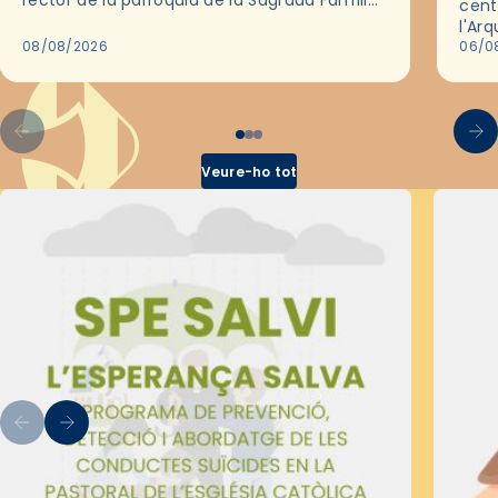
rector de la parròquia de la Sagrada Família
cent
de Barcelona durant 25 anys, entre 1993 i
l'Ar
2018,…
08/08/2026
les 
06/0
pel 
Veure-ho tot