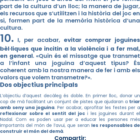
part de la cultura d’un lloc; la manera de jugar,
els recursos que s’utilitzen i la història del joc en
si, formen part de la memòria històrica d’una
cultura.
10.
I, per acabar,
evitar comprar joguine
bèl·liques que incitin a la violència i a fer mal,
en general
. «Quin és el missatge que transmet
a l’infant una joguina d’aquest tipus? És
coherent amb la nostra manera de fer i amb els
valors que volem transmetre?».
Dos objectius principals
L’objectiu d’aquest decàleg és doble. En primer lloc, donar un
cop de mà facilitant un conjunt de pistes que ajudaran a
tria
amb seny una joguina
. Per acabar, aprofitar les festes per 
reflexionar sobre el sentit del joc
i les joguines durant el
Nadal. Com es poden usar per a educar les persones més
importants del món de l’avui, que seran
les responsables d
construir el món del demà
.
Compartir: