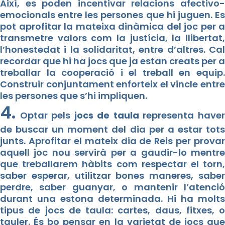
Així, es poden incentivar relacions afectivo-
emocionals entre les persones que hi juguen. Es
pot aprofitar la mateixa dinàmica del joc per a
transmetre valors com la justícia, la llibertat,
l’honestedat i la solidaritat, entre d’altres. Cal
recordar que hi ha jocs que ja estan creats per a
treballar la cooperació i el treball en equip.
Construir conjuntament enforteix el vincle entre
les persones que s’hi impliquen.
4.
Optar pels
jocs de taula
representa have
de buscar un moment del dia per a estar tots
junts. Aprofitar el mateix dia de Reis per provar
aquell joc nou servirà per a gaudir-lo mentre
que treballarem hàbits com respectar el torn,
saber esperar, utilitzar bones maneres, saber
perdre, saber guanyar, o mantenir l’atenció
durant una estona determinada. Hi ha molts
tipus de jocs de taula: cartes, daus, fitxes, o
tauler. És bo pensar en la varietat de jocs que