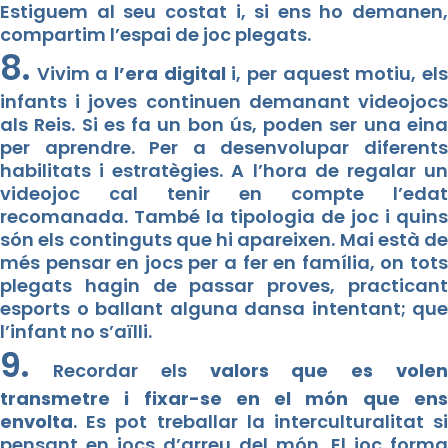
Estiguem al seu costat i, si ens ho demanen,
compartim l’espai de joc plegats.
8.
Vivim a
l’era digital
i, per aquest motiu, el
infants i joves continuen demanant videojocs
als Reis. Si es fa un bon ús, poden ser una eina
per aprendre. Per a desenvolupar diferents
habilitats i estratègies. A l’hora de regalar un
videojoc cal tenir en compte l’edat
recomanada. També la tipologia de joc i quins
són els continguts que hi apareixen. Mai està de
més pensar en jocs per a fer en família, on tots
plegats hagin de passar proves, practicant
esports o ballant alguna dansa intentant; que
l’infant no s’aïlli.
9.
Recordar els
valors que es vole
transmetre i fixar-se en el món que ens
envolta
. Es pot treballar la interculturalitat si
pensant en jocs d’arreu del món. El joc forma