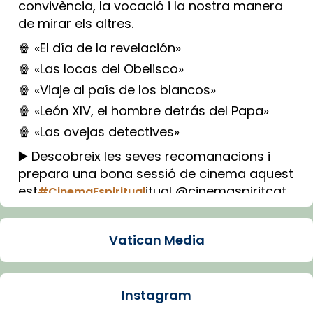
convivència, la vocació i la nostra manera
de mirar els altres.
🍿 «El día de la revelación»
🍿 «Las locas del Obelisco»
🍿 «Viaje al país de los blancos»
🍿 «León XIV, el hombre detrás del Papa»
🍿 «Las ovejas detectives»
▶️ Descobreix les seves recomanacions i
prepara una bona sessió de cinema aquest
est
itual @cinemaspiritcat
#CinemaEspiritual
Imatge: Generada amb IA (OpenAI)
Video
Vatican Media
View on Facebook
·
Share
Instagram
Arquebisbat de Barcelona
1 week ago