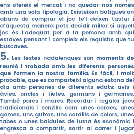
ens ofereix el mercat i no quedar-nos només
amb una sola tipologia. Existeixen botigues on
abans de comprar el joc te’l deixen tastar i
d’aquesta manera pots decidir millor si aquell
joc és l’adequat per a la persona amb qui
estaves pensant i compleix els requisits que tu
buscaves.
5.
Les festes nadalenques són
moments d
reunió i trobada amb les diferents persones
que formen la nostra família
. És fàcil, i molt
probable, que es comparteixi alguna estona del
dia amb persones de diferents edats: avis i
àvies, oncles i tietes, germans i germanes.
També pares i mares. Recordar i regalar jocs
tradicionals i senzills com unes cordes, unes
gomes, uns guixos, uns cordills de colors, unes
tabes o unes baldufes de fusta és econòmic i
engresca a compartir, sortir al carrer i jugar