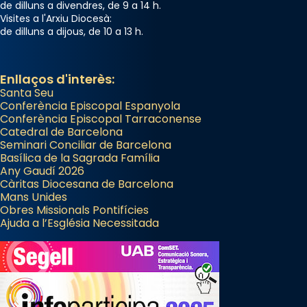
de dilluns a divendres, de 9 a 14 h.
Santes a Mataró»🥵.
Visites a l'Arxiu Diocesà:
de dilluns a dijous, de 10 a 13 h.
Photo
View on Facebook
·
Share
Enllaços d'interès:
Santa Seu
Conferència Episcopal Espanyola
Conferència Episcopal Tarraconense
Catedral de Barcelona
Seminari Conciliar de Barcelona
Basílica de la Sagrada Família
Any Gaudí 2026
Càritas Diocesana de Barcelona
Mans Unides
Obres Missionals Pontifícies
Ajuda a l’Església Necessitada