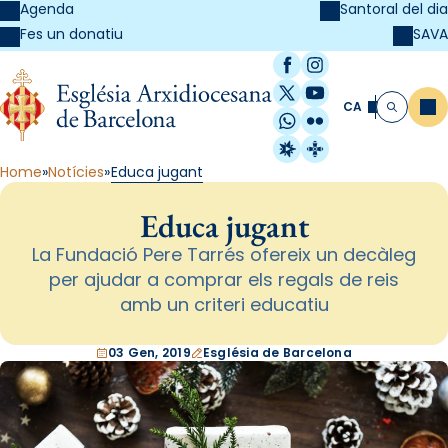
Agenda
Santoral del dia
SAVA
Fes un donatiu
Facebook
Instagram
X / Twitter
YouTube
CA
Me
Cerca
WhatsApp
Flickr
Radio Estel
Catalunya Cristi
Home
Notícies
Educa jugant
Educa jugant
La Fundació Pere Tarrés ofereix un decàleg
per ajudar a comprar els regals de reis
amb un criteri educatiu
03 Gen, 2019
Església de Barcelona