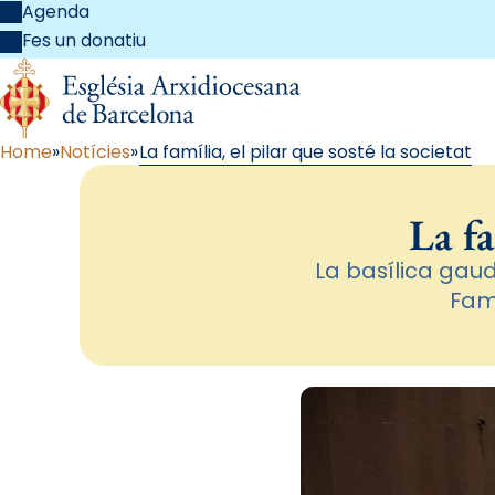
Agenda
Fes un donatiu
Home
Notícies
La família, el pilar que sosté la societat
La fa
La basílica gaud
Fam