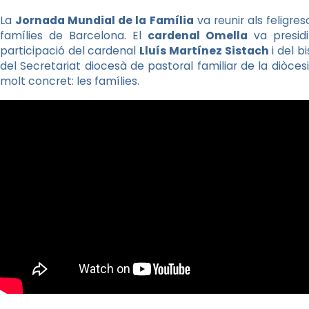
La
Jornada Mundial de la Família
va reunir als feligre
famílies de Barcelona. El
cardenal Omella
va presidi
participació del cardenal
Lluís Martínez Sistach
i del b
del Secretariat diocesà de pastoral familiar de la diòces
molt concret: les famílies.