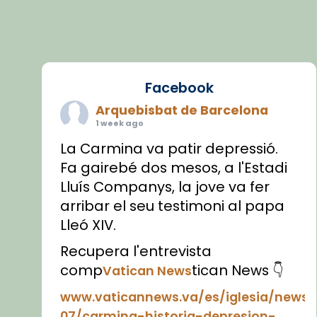
Facebook
Arquebisbat de Barcelona
1 week ago
La Carmina va patir depressió.
Fa gairebé dos mesos, a l'Estadi
Lluís Companys, la jove va fer
arribar el seu testimoni al papa
Lleó XIV.
Recupera l'entrevista
comp
tican News 👇
Vatican News
www.vaticannews.va/es/iglesia/news
07/carmina-historia-depresion-