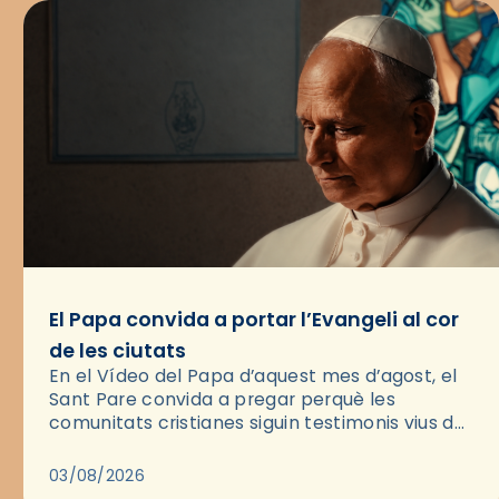
El Papa convida a portar l’Evangeli al cor
de les ciutats
En el Vídeo del Papa d’aquest mes d’agost, el
Sant Pare convida a pregar perquè les
comunitats cristianes siguin testimonis vius de
l’Evangeli enmig de les ciutats. A través d’una
pregària, el…
03/08/2026