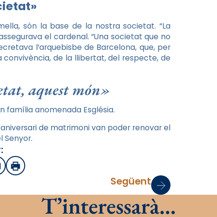
cietat»
ella, són la base de la nostra societat. “La
” assegurava el cardenal. “Una societat que no
decretava l’arquebisbe de Barcelona, que, per
a convivència, de la llibertat, del respecte, de
ietat, aquest món»
ran família anomenada Església.
è aniversari de matrimoni van poder renovar el
l Senyor.
:
sApp
mail
Imprimir
Següent
T’interessarà…