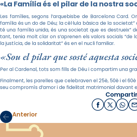
«La Família és el pilar de la nostra so
Les famílies, segons l’arquebisbe de Barcelona Card. Om
família és un do de Déu; la cèl·lula bàsica de la societat
té una família unida, és una societat que es destrueix” 
tant, tenia molt clar on s’aprenen els valors socials “de l
la justícia, de la solidaritat” és en el nucli familiar.
«Sou el pilar que sosté aquesta soc
Per al Cardenal, tots som fills de Déu i compartim una g
Finalment, les parelles que celebraven el 25è, 50è i el 60
seu compromís d’amor i de fidelitat matrimonial davant e
Compartir
Facebook
X / Twitter
What
E
Anterior