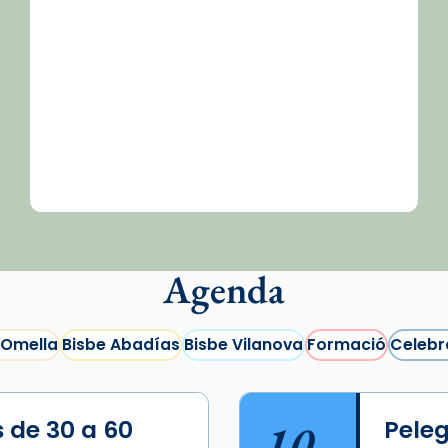
Agenda
 Omella
Bisbe Abadías
Bisbe Vilanova
Formació
Celebr
s de 30 a 60
10
Peleg