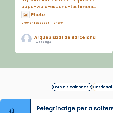
papa-viaje-espana-testimoni...
Photo
View on Facebook
·
Share
Arquebisbat de Barcelona
1 week ago
«Avui les santes Juliana i
Semproniana ens ajuden a alçar
la mirada»
Mons. Sergi Gordo, bisbe de
Tortosa, ha presidit aquest 27 de
juliol la missa de Les Santes de
Tots els calendaris
Cardenal
Mataró.
🔗
tinyurl.com/cvu5jmbk
9
Pelegrinatge per a solter
📸 J. Merino