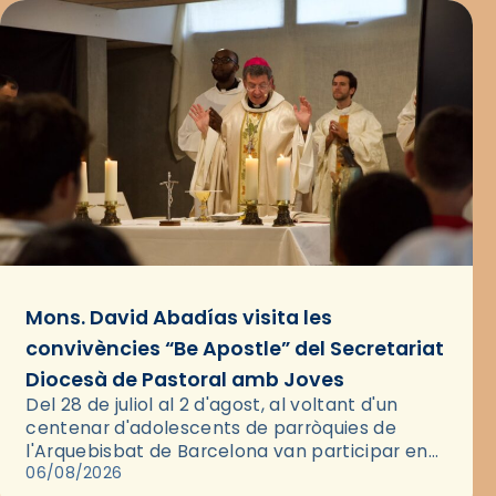
Mons. David Abadías visita les
convivències “Be Apostle” del Secretariat
Diocesà de Pastoral amb Joves
Del 28 de juliol al 2 d'agost, al voltant d'un
centenar d'adolescents de parròquies de
l'Arquebisbat de Barcelona van participar en
les convivències Be Apostle, organitzades pel
06/08/2026