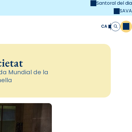
Santoral del dia
SAVA
el
unya Cristiana
CA
M
Cerca
cietat
ada Mundial de la
ella