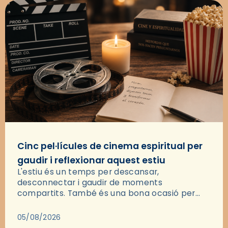
Cinc pel·lícules de cinema espiritual per
gaudir i reflexionar aquest estiu
L'estiu és un temps per descansar,
desconnectar i gaudir de moments
compartits. També és una bona ocasió per
deixar-se portar per una bona història i, a
través del cinema, reflexionar sobre les…
05/08/2026