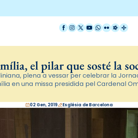
Facebook
Instagram
X / Twitter
YouTube
WhatsApp
Flickr
Radio Est
Catal
mília, el pilar que sosté la so
iniana, plena a vessar per celebrar la Jorn
ília en una missa presidida pel Cardenal Om
02 Gen, 2019
Església de Barcelona