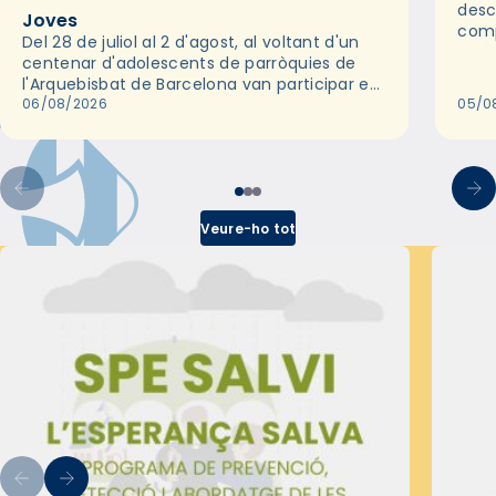
desc
Joves
comp
Del 28 de juliol al 2 d'agost, al voltant d'un
deix
centenar d'adolescents de parròquies de
trav
l'Arquebisbat de Barcelona van participar en
les convivències Be Apostle, organitzades
06/08/2026
05/0
pel Secretariat Diocesà de Pastoral amb…
Veure-ho tot