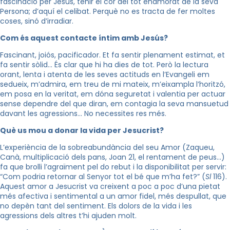
fascinació per Jesús, tenir el cor del tot enamorat de la seva
Persona; d’aquí el celibat. Perquè no es tracta de fer moltes
coses, sinó d’irradiar.
Com és aquest contacte íntim amb Jesús?
Fascinant, joiós, pacificador. Et fa sentir plenament estimat, et
fa sentir sòlid… És clar que hi ha dies de tot. Però la lectura
orant, lenta i atenta de les seves actituds en l’Evangeli em
sedueix, m’admira, em treu de mi mateix, m’eixampla l’horitzó,
em posa en la veritat, em dóna seguretat i valentia per actuar
sense dependre del que diran, em contagia la seva mansuetud
davant les agressions… No necessites res més.
Què us mou a donar la vida per Jesucrist?
L’experiència de la sobreabundància del seu Amor (Zaqueu,
Canà, multiplicació dels pans, Joan 21, el rentament de peus…)
fa que brolli l’agraïment pel do rebut i la disponibilitat per servir:
“Com podria retornar al Senyor tot el bé que m’ha fet?” (
Sl
116).
Aquest amor a Jesucrist va creixent a poc a poc d’una pietat
més afectiva i sentimental a un amor fidel, més despullat, que
no depèn tant del sentiment. Els dolors de la vida i les
agressions dels altres t’hi ajuden molt.