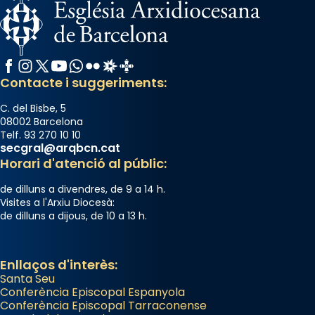
raïms de setembre te'n llepes els dits»,
segons una dita popular.
Photo
Facebook
Instagram
X / Twitter
YouTube
WhatsApp
Flickr
Radio Estel
Catalunya Cristiana
View on Facebook
·
Share
Contacte i suggeriments:
C. del Bisbe, 5
08002 Barcelona
Telf. 93 270 10 10
secgral@arqbcn.cat
Horari d'atenció al públic:
de dilluns a divendres, de 9 a 14 h.
Visites a l'Arxiu Diocesà:
de dilluns a dijous, de 10 a 13 h.
Enllaços d'interès:
Santa Seu
Conferència Episcopal Espanyola
Conferència Episcopal Tarraconense