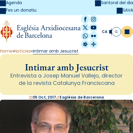
Agenda
Santoral del dia
SAVA
Fes un donatiu
Facebook
Instagram
X / Twitter
YouTube
CA
Me
Cerca
WhatsApp
Flickr
Radio Estel
Catalunya Cristi
Home
Notícies
Intimar amb Jesucrist
Intimar amb Jesucrist
Entrevista a Josep Manuel Vallejo, director
de la revista Catalunya Franciscana
05 Oct, 2017
Església de Barcelona