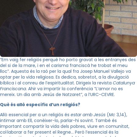
“Em vaig fer religiós perquè ho porto gravat a les entranyes des
del si de la mare, i en el carisma franciscà he trobat el meu
lloc”. Aquesta és la raó per la qual fra Josep Manuel Vallejo va
optar per la vida religiosa. Es dedica, sobretot, a la divulgació
bíblica i al conreu de l’espiritualitat. Dirigeix la revista
Catalunya
Franciscana
. Ahir va impartir la conferència “L’amor no es
mereix. Un dia amb Jesús de Natzaret”, a l’URC-CEVRE.
Què és allò específic d’un religiós?
Allò essencial per a un religiós és
estar amb Jesús
(
Mc
3,14),
intimar amb Ell, conèixer-lo, parlar-hi sovint. També és
important compartir la vida dels pobres, viure en comunitat,
col·laborar a fer present el Regne… Però l’essencial és la