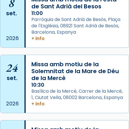
8
de Sant Adrià del Besos
a la “Missa de les Santes” (“Missa de
set.
11:00
Glòria”) fou composta el 1848 per Mn.
Parròquia de Sant Adrià de Besòs, Plaça
Manuel Blanch, amb aire d’òpera
de l'Església, 08921 Sant Adrià de Besòs,
italianitzant; s’interpreta per privilegi
Barcelona, Espanya
pontifici, amb orquestra i cor, i té una
2026
+ info
duració aproximada de tres hores. Després,
processó (recuperada el 1972) al voltant
del temple amb les relíquies de les santes.
24
Des de 1985 hi participa també un grup de
Missa amb motiu de la
Solemnitat de la Mare de Déu
diablesses amb música i ball propis. Festa
set.
de la Mercè
gran a Mataró.
10:30
«Si vols saber què és calor, ves per les
Basílica de la Mercè, Carrer de la Mercè,
Santes a Mataró»🥵.
1, Ciutat Vella, 08002 Barcelona, Espanya
2026
+ info
Photo
View on Facebook
·
Share