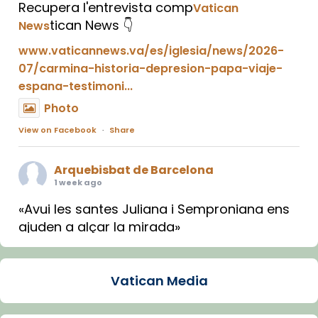
Recupera l'entrevista comp
Vatican
tican News 👇
News
www.vaticannews.va/es/iglesia/news/2026-
07/carmina-historia-depresion-papa-viaje-
espana-testimoni...
Photo
View on Facebook
·
Share
Arquebisbat de Barcelona
1 week ago
«Avui les santes Juliana i Semproniana ens
ajuden a alçar la mirada»
Mons. Sergi Gordo, bisbe de Tortosa, ha
presidit aquest 27 de juliol la missa de Les
Vatican Media
Santes de Mataró.
🔗
tinyurl.com/cvu5jmbk