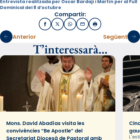
Entrevista realitzada per Òscar Bardají i Martín per al Full
Dominical del 8 d’octubre
Compartir:
Facebook
X / Twitter
WhatsApp
Email
Imprimir
Anterior
Següent
T’interessarà…
Mons. David Abadías visita les
Cinc
convivències “Be Apostle” del
gaud
L'es
Secretariat Diocesà de Pastoral amb