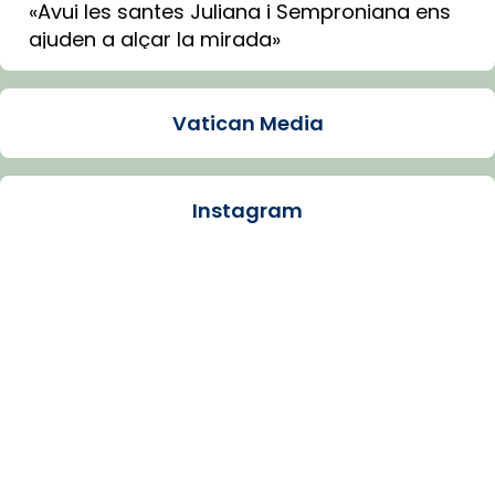
«Avui les santes Juliana i Semproniana ens
ajuden a alçar la mirada»
Mons. Sergi Gordo, bisbe de Tortosa, ha
presidit aquest 27 de juliol la missa de Les
Vatican Media
Santes de Mataró.
🔗
tinyurl.com/cvu5jmbk
📸 J. Merino
Instagram
Photo
View on Facebook
·
Share
Arquebisbat de Barcelona
is at Catedral
de Barcelona.
1 week ago
Aquest dilluns, 27 de juliol, ha tingut lloc la
missa d’acció de gràcies en agraïment al
comitè organitzador de la visita apostòlica