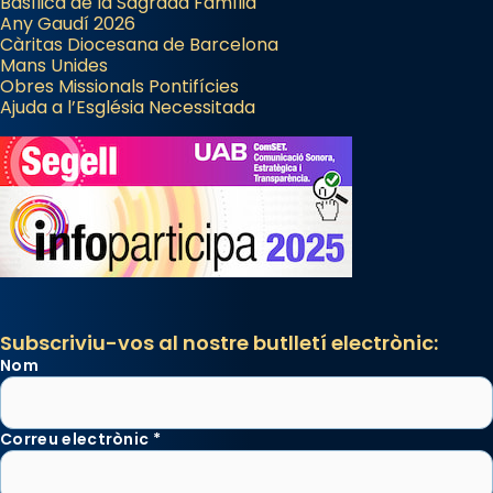
Basílica de la Sagrada Família
Espanya.
Any Gaudí 2026
Càritas Diocesana de Barcelona
El seu sepulcre a Compostela fou un gran
Mans Unides
centre de peregrinacions medievals de tot
Obres Missionals Pontifícies
Ajuda a l’Església Necessitada
el món cristià, després de Roma i terra
Santa.
«A Raïms de Sant Jaume, raïms aigualits;
raïms de setembre te'n llepes els dits»,
segons una dita popular.
Photo
View on Facebook
·
Share
Subscriviu-vos al nostre butlletí electrònic:
Nom
Correu electrònic
*