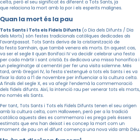
celta, però el seu significat és diferent a Tots Sants, ja
que relaciona la mort amb la por i els esperits malignes.
Quan la mort és la pau
Tots Sants i Tots els Fidels Difunts
(o Dia dels Difunts / Dia
dels Morts) són festes tradicionals catòliques dedicades als
l’avantpassat. Tots Sants deriva de la cristianització de
la festa
Samhain
, que també venera els morts. En aquest cas,
va ser el segle II quan Bonifaci IV va decidir celebrar una festa
per cada màrtir i sant cristià. Es dedicava una missa honorifica i
un pelegrinatge al cementiri per fer una visita solemne. Més
tard, amb Gregori IV, la festa s’estengué a tots els Sants i es va
fixar la data a l’1 de novembre per influenciar a la cultura celta.
A finals del segle X, es va afegir l’endemà la commemoració
dels fidels difunts. Així, la intenció rau per venerar tots els morts,
no només els Sants.
Per tant, Tots Sants i Tots els Fidels Difunts tenen el seu origen
amb la cultura celta, com Halloween, però per a la tradició
catòlica aquests dies es commemora i es prega pels éssers
estimats que ens han deixat i es concep la mort com un
moment de pau on el difunt comença una nova vida amb Déu.