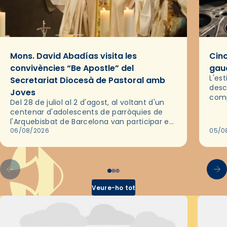
Mons. David Abadías visita les
Cinc
convivències “Be Apostle” del
gaud
L'es
Secretariat Diocesà de Pastoral amb
desc
Joves
comp
Del 28 de juliol al 2 d'agost, al voltant d'un
deix
centenar d'adolescents de parròquies de
trav
l'Arquebisbat de Barcelona van participar en
les convivències Be Apostle, organitzades
06/08/2026
05/0
pel Secretariat Diocesà de Pastoral amb…
Veure-ho tot