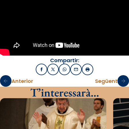
Compartir:
Facebook
X / Twitter
WhatsApp
Email
Imprimir
Anterior
Següent
T’interessarà…