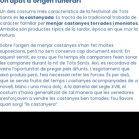
Un àpat d’origen funerari
Un dels costums més característics de la festivitat de Tots
Sants és
la castanyada
. Es tracta de la tradicional trobada de
caràcter familiar per
menjar castanyes torrades i moniatos
.
Ambdós són productes típics de la tardor, època en que mor la
natura.
Sobre l’origen de menjar castanyes s’han fet moltes
suposicions, però no se’n conserva cap document escrit. En
aquest sentit, es creu que fa temps els campaners feien sonar
les campanes durant la nit de Tots Sants. Així, es recordava als
veïns l’oportunitat de pregar pels difunts. L’esgotament que
això produïa però, feia necessari refer les forces. És per això,
que se servia fruita del temps i castanyes acompanyades de vi
novell, blanc i una mica dolç. A la darreria del segle XVIII, el
costum s’havia generalitzat de tal manera que les venedores
s’esforçaven a vendre les castanyes ben torrades; fou llavors
quan sorgí “la castanyera”.