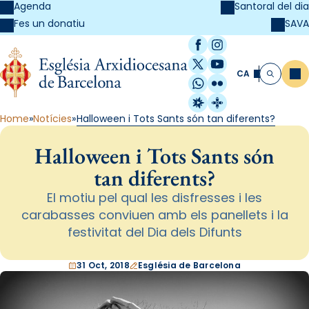
Agenda
Santoral del dia
SAVA
Fes un donatiu
Facebook
Instagram
X / Twitter
YouTube
CA
Me
Cerca
WhatsApp
Flickr
Radio Estel
Catalunya Cristi
Home
Notícies
Halloween i Tots Sants són tan diferents?
Halloween i Tots Sants són
tan diferents?
El motiu pel qual les disfresses i les
carabasses conviuen amb els panellets i la
festivitat del Dia dels Difunts
31 Oct, 2018
Església de Barcelona