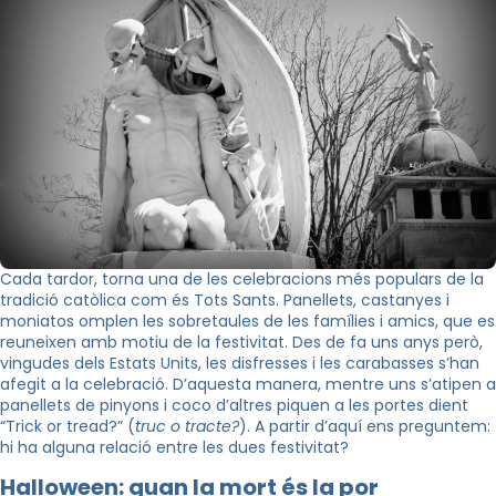
Cada tardor, torna una de les celebracions més populars de la
tradició catòlica com és Tots Sants. Panellets, castanyes i
moniatos omplen les sobretaules de les famílies i amics, que es
reuneixen amb motiu de la festivitat. Des de fa uns anys però,
vingudes dels Estats Units, les disfresses i les carabasses s’han
afegit a la celebració. D’aquesta manera, mentre uns s’atipen a
panellets de pinyons i coco d’altres piquen a les portes dient
“Trick or tread?” (
truc o tracte?
). A partir d’aquí ens preguntem:
hi ha alguna relació entre les dues festivitat?
Halloween: quan la mort és la por