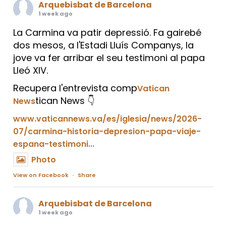
Arquebisbat de Barcelona
1 week ago
La Carmina va patir depressió. Fa gairebé
dos mesos, a l'Estadi Lluís Companys, la
jove va fer arribar el seu testimoni al papa
Lleó XIV.
Recupera l'entrevista comp
Vatican
tican News 👇
News
www.vaticannews.va/es/iglesia/news/2026-
07/carmina-historia-depresion-papa-viaje-
espana-testimoni...
Photo
View on Facebook
·
Share
Arquebisbat de Barcelona
1 week ago