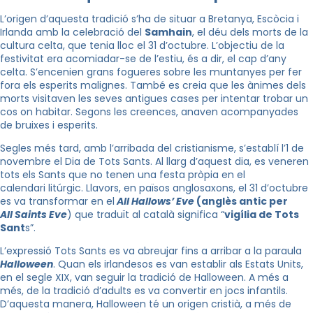
L’origen d’aquesta tradició s’ha de situar a Bretanya, Escòcia i
Irlanda amb la celebració del
Samhain
, el déu
dels morts
de la
cultura celta, que tenia lloc el 31 d’octubre. L’objectiu de la
festivitat era acomiadar-se de l’estiu, és a dir, el cap d’any
celta. S’encenien grans fogueres sobre les muntanyes per fer
fora els esperits malignes. També es creia que les ànimes dels
morts visitaven les seves antigues cases per intentar trobar un
cos on habitar. Segons les creences, anaven acompanyades
de bruixes i esperits.
Segles més tard, amb l’arribada del cristianisme, s’establí l’1 de
novembre el Dia de Tots Sants. Al llarg d’aquest dia, es veneren
tots els Sants que no tenen una festa pròpia en el
calendari litúrgic. Llavors, en països anglosaxons, el 31 d’octubre
es va transformar en
el
All
Hallows’
Eve
(anglès antic per
All
Saints
Eve
) que traduït al català significa “
vigília de Tots
Sant
s”.
L’expressió Tots Sants es va abreujar fins a arribar a la paraula
Halloween
. Quan els irlandesos es van establir als Estats Units,
en el segle XIX, van seguir la tradició de Halloween. A més a
més, de la tradició d’adults es va convertir en jocs infantils.
D’aquesta manera, Halloween té un origen cristià, a més de