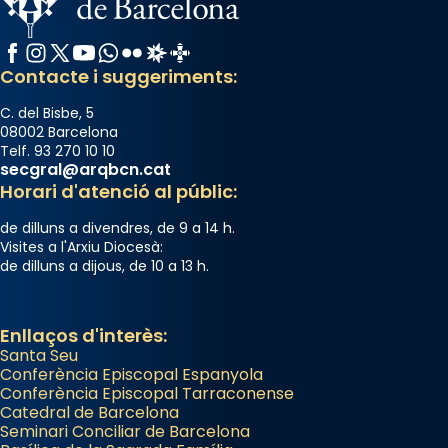
«Si vols saber què és calor, ves per les
Santes a Mataró»🥵.
Facebook
Instagram
X / Twitter
YouTube
WhatsApp
Flickr
Radio Estel
Catalunya Cristiana
Contacte i suggeriments:
Photo
View on Facebook
·
Share
C. del Bisbe, 5
08002 Barcelona
Telf. 93 270 10 10
Arquebisbat de Barcelona
secgral@arqbcn.cat
2 weeks ago
Horari d'atenció al públic:
Jaume, fill de Zebedeu, és juntament amb el
de dilluns a divendres, de 9 a 14 h.
seu germà Joan i Pere un dels que
Visites a l'Arxiu Diocesà:
de dilluns a dijous, de 10 a 13 h.
acompanyava més de prop Jesús.
Segons el llibre dels Fets (12,2) fou el primer
apòstol màrtir, decapitat a Jerusalem per
Enllaços d'interès:
Santa Seu
Herodes Agripa (vers l'any 44).
Conferència Episcopal Espanyola
Patró de Galícia, després de les invasions
Conferència Episcopal Tarraconense
Catedral de Barcelona
musulmanes fou venerat com a patró dels
Seminari Conciliar de Barcelona
Regnes castellans i més tard de tota