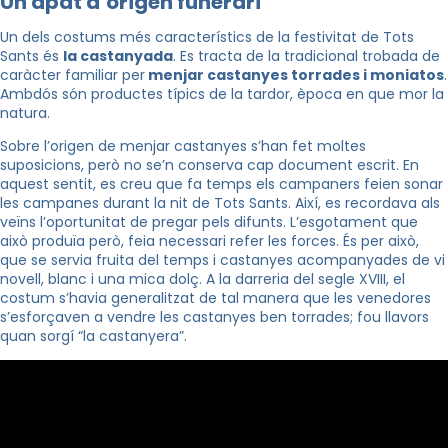
Un àpat d’origen funerari
Un dels costums més característics de la festivitat de Tots
Sants és
la castanyada
. Es tracta de la tradicional trobada de
caràcter familiar per
menjar castanyes torrades i moniatos
.
Ambdós són productes típics de la tardor, època en que mor la
natura.
Sobre l’origen de menjar castanyes s’han fet moltes
suposicions, però no se’n conserva cap document escrit. En
aquest sentit, es creu que fa temps els campaners feien sonar
les campanes durant la nit de Tots Sants. Així, es recordava als
veïns l’oportunitat de pregar pels difunts. L’esgotament que
això produïa però, feia necessari refer les forces. És per això,
que se servia fruita del temps i castanyes acompanyades de vi
novell, blanc i una mica dolç. A la darreria del segle XVIII, el
costum s’havia generalitzat de tal manera que les venedores
s’esforçaven a vendre les castanyes ben torrades; fou llavors
quan sorgí “la castanyera”.