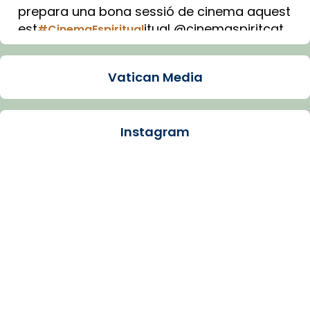
prepara una bona sessió de cinema aquest
est
itual @cinemaspiritcat
#CinemaEspiritual
Imatge: Generada amb IA (OpenAI)
Video
Vatican Media
View on Facebook
·
Share
Instagram
Arquebisbat de Barcelona
1 week ago
La Carmina va patir depressió. Fa gairebé
dos mesos, a l'Estadi Lluís Companys, la
jove va fer arribar el seu testimoni al papa
Lleó XIV.
Recupera l'entrevista comp
Vatican
tican News 👇
News
www.vaticannews.va/es/iglesia/news/2026-
07/carmina-historia-depresion-papa-viaje-