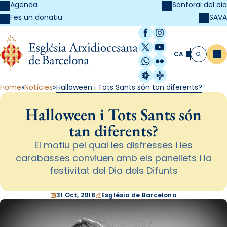
Agenda
Santoral del dia
SAVA
Fes un donatiu
Facebook
Instagram
X / Twitter
YouTube
CA
Me
Cerca
WhatsApp
Flickr
Radio Estel
Catalunya Cristi
Home
Notícies
Halloween i Tots Sants són tan diferents?
Halloween i Tots Sants són
tan diferents?
El motiu pel qual les disfresses i les
carabasses conviuen amb els panellets i la
festivitat del Dia dels Difunts
31 Oct, 2018
Església de Barcelona