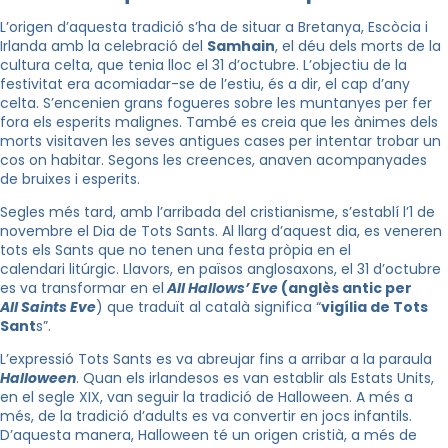
L’origen d’aquesta tradició s’ha de situar a Bretanya, Escòcia i
Irlanda amb la celebració del
Samhain
, el déu
dels morts
de la
cultura celta, que tenia lloc el 31 d’octubre. L’objectiu de la
festivitat era acomiadar-se de l’estiu, és a dir, el cap d’any
celta. S’encenien grans fogueres sobre les muntanyes per fer
fora els esperits malignes. També es creia que les ànimes dels
morts visitaven les seves antigues cases per intentar trobar un
cos on habitar. Segons les creences, anaven acompanyades
de bruixes i esperits.
Segles més tard, amb l’arribada del cristianisme, s’establí l’1 de
novembre el Dia de Tots Sants. Al llarg d’aquest dia, es veneren
tots els Sants que no tenen una festa pròpia en el
calendari litúrgic. Llavors, en països anglosaxons, el 31 d’octubre
es va transformar en
el
All
Hallows’
Eve
(anglès antic per
All
Saints
Eve
) que traduït al català significa “
vigília de Tots
Sant
s”.
L’expressió Tots Sants es va abreujar fins a arribar a la paraula
Halloween
. Quan els irlandesos es van establir als Estats Units,
en el segle XIX, van seguir la tradició de Halloween. A més a
més, de la tradició d’adults es va convertir en jocs infantils.
D’aquesta manera, Halloween té un origen cristià, a més de