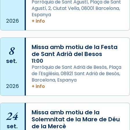
Parròquia de Sant Agustí, Plaça de Sant
Agustí, 2, Ciutat Vella, 08001 Barcelona,
Arquebisbat de Barcelona
is at Catedral
Espanya
de Barcelona.
2026
+ info
2 weeks ago
Aquest dilluns, 27 de juliol, ha tingut lloc la
missa d’acció de gràcies en agraïment al
8
Missa amb motiu de la Festa
comitè organitzador de la visita apostòlica
de Sant Adrià del Besos
del Sant Pare Lleó XIV a Barcelona, i als
set.
11:00
col·laboradors, a la Catedral de Barcelona.
Parròquia de Sant Adrià de Besòs, Plaça
L’arquebisbe de Barcelona, el cardenal Joan
de l'Església, 08921 Sant Adrià de Besòs,
Josep Omella, ha presidit la missa i l’ha
Barcelona, Espanya
2026
+ info
concelebrat el bisbe auxiliar de Barcelona,
Mons. David Abadías.
📸 Dr. G. Simón
24
Missa amb motiu de la
Photo
Solemnitat de la Mare de Déu
View on Facebook
·
Share
set.
de la Mercè