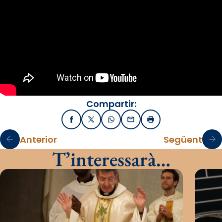
Compartir:
Facebook
X / Twitter
WhatsApp
Email
Imprimir
Anterior
Següent
T’interessarà…