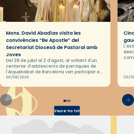
Mons. David Abadías visita les
Cinc
convivències “Be Apostle” del
gaud
L'es
Secretariat Diocesà de Pastoral amb
desc
Joves
comp
Del 28 de juliol al 2 d'agost, al voltant d'un
deix
centenar d'adolescents de parròquies de
trav
l'Arquebisbat de Barcelona van participar en
les convivències Be Apostle, organitzades
06/08/2026
05/0
pel Secretariat Diocesà de Pastoral amb…
Veure-ho tot