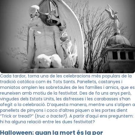
Cada tardor, torna una de les celebracions més populars de la
tradició catòlica com és Tots Sants. Panellets, castanyes i
moniatos omplen les sobretaules de les famílies i amics, que es
reuneixen amb motiu de la festivitat. Des de fa uns anys però,
vingudes dels Estats Units, les disfresses i les carabasses s’han
afegit a la celebració. D’aquesta manera, mentre uns s’atipen a
panellets de pinyons i coco d’altres piquen a les portes dient
“Trick or tread?” (
truc o tracte?
). A partir d’aquí ens preguntem:
hi ha alguna relació entre les dues festivitat?
Halloween: quan la mort és la por