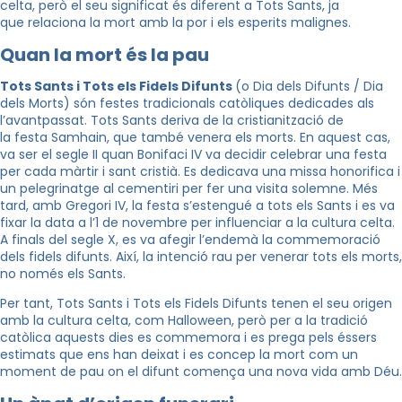
celta, però el seu significat és diferent a Tots Sants, ja
que relaciona la mort amb la por i els esperits malignes.
Quan la mort és la pau
Tots Sants i Tots els Fidels Difunts
(o Dia dels Difunts / Dia
dels Morts) són festes tradicionals catòliques dedicades als
l’avantpassat. Tots Sants deriva de la cristianització de
la festa
Samhain
, que també venera els morts. En aquest cas,
va ser el segle II quan Bonifaci IV va decidir celebrar una festa
per cada màrtir i sant cristià. Es dedicava una missa honorifica i
un pelegrinatge al cementiri per fer una visita solemne. Més
tard, amb Gregori IV, la festa s’estengué a tots els Sants i es va
fixar la data a l’1 de novembre per influenciar a la cultura celta.
A finals del segle X, es va afegir l’endemà la commemoració
dels fidels difunts. Així, la intenció rau per venerar tots els morts,
no només els Sants.
Per tant, Tots Sants i Tots els Fidels Difunts tenen el seu origen
amb la cultura celta, com Halloween, però per a la tradició
catòlica aquests dies es commemora i es prega pels éssers
estimats que ens han deixat i es concep la mort com un
moment de pau on el difunt comença una nova vida amb Déu.