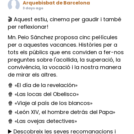
Arquebisbat de Barcelona
3 days ago
🎬 Aquest estiu, cinema per gaudir i també
per reflexionar!
Mn. Peio Sánchez proposa cinc pel·lícules
per a aquestes vacances. Històries per a
tots els públics que ens conviden a fer-nos
preguntes sobre l'acollida, la superació, la
convivència, la vocació i la nostra manera
de mirar els altres.
🍿 «El día de la revelación»
🍿 «Las locas del Obelisco»
🍿 «Viaje al país de los blancos»
🍿 «León XIV, el hombre detrás del Papa»
🍿 «Las ovejas detectives»
▶️ Descobreix les seves recomanacions i