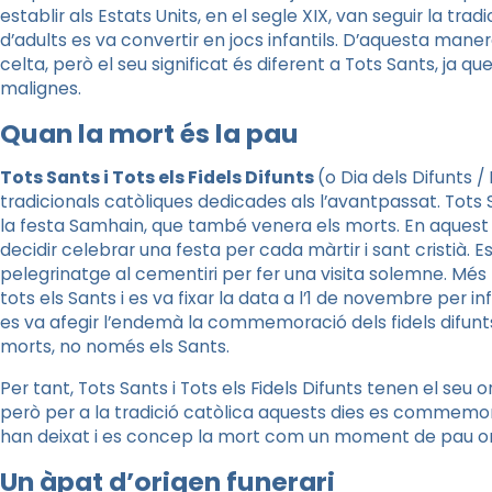
establir als Estats Units, en el segle XIX, van seguir la tra
d’adults es va convertir en jocs infantils. D’aquesta maner
celta, però el seu significat és diferent a Tots Sants, ja qu
malignes.
Quan la mort és la pau
Tots Sants i Tots els Fidels Difunts
(o Dia dels Difunts /
tradicionals catòliques dedicades als l’avantpassat. Tots S
la festa
Samhain
, que també venera els morts. En aquest c
decidir celebrar una festa per cada màrtir i sant cristià. 
pelegrinatge al cementiri per fer una visita solemne. Més 
tots els Sants i es va fixar la data a l’1 de novembre per inf
es va afegir l’endemà la commemoració dels fidels difunts. 
morts, no només els Sants.
Per tant, Tots Sants i Tots els Fidels Difunts tenen el seu
però per a la tradició catòlica aquests dies es commemor
han deixat i es concep la mort com un moment de pau o
Un àpat d’origen funerari