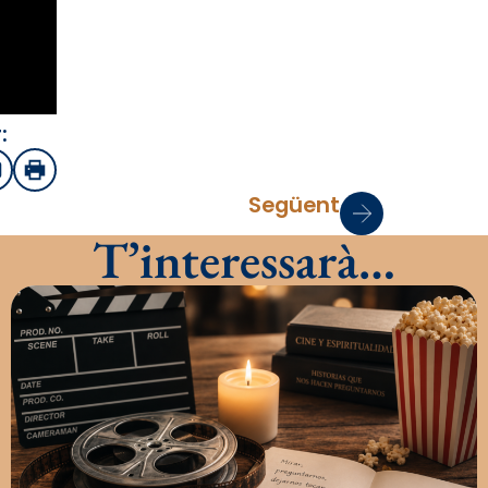
:
sApp
mail
Imprimir
Següent
T’interessarà…