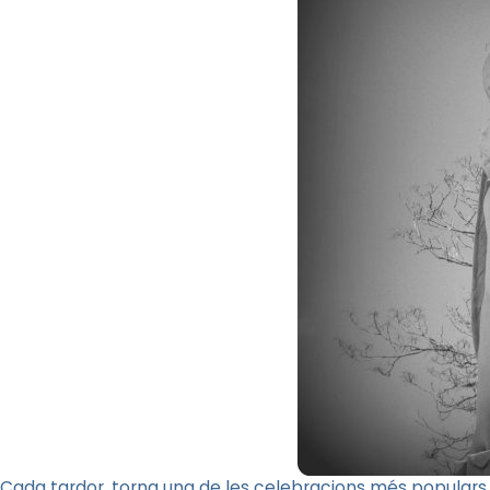
Cada tardor, torna una de les celebracions més populars d