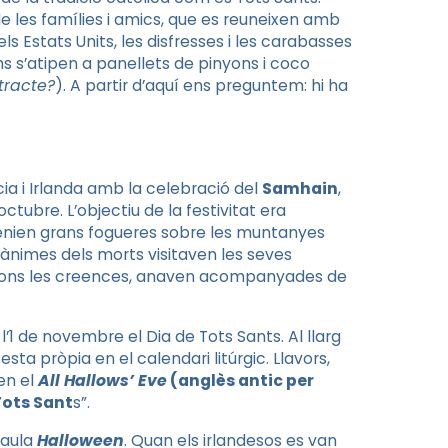
e les famílies i amics, que es reuneixen amb
ls Estats Units, les disfresses i les carabasses
s s’atipen a panellets de pinyons i coco
 tracte?
). A partir d’aquí ens preguntem: hi ha
cia i Irlanda amb la celebració del
Samhain
,
’octubre. L’objectiu de la festivitat era
encenien grans fogueres sobre les muntanyes
 ànimes dels morts visitaven les seves
Segons les creences, anaven acompanyades de
l’1 de novembre el Dia de Tots Sants. Al llarg
sta pròpia en el calendari litúrgic. Llavors,
 en
el
All
Hallows’
Eve
(anglès antic per
 Tots Sant
s”.
raula
Halloween
. Quan els irlandesos es van