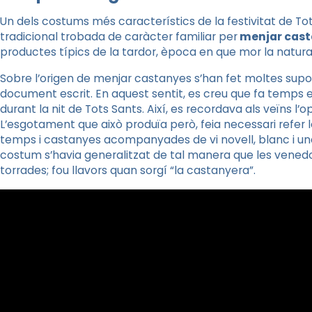
Un dels costums més característics de la festivitat de To
tradicional trobada de caràcter familiar per
menjar cast
productes típics de la tardor, època en que mor la natura
Sobre l’origen de menjar castanyes s’han fet moltes supo
document escrit. En aquest sentit, es creu que fa temps
durant la nit de Tots Sants. Així, es recordava als veïns l’
L’esgotament que això produïa però, feia necessari refer les
temps i castanyes acompanyades de vi novell, blanc i una m
costum s’havia generalitzat de tal manera que les vened
torrades; fou llavors quan sorgí “la castanyera”.