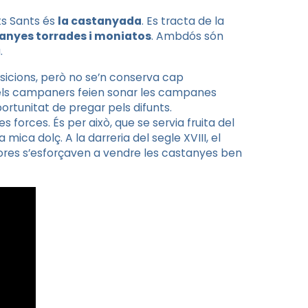
ts Sants és
la castanyada
. Es tracta de la
anyes torrades i moniatos
. Ambdós són
.
sicions, però no se’n conserva cap
 els campaners feien sonar les campanes
oportunitat de pregar pels difunts.
 forces. És per això, que se servia fruita del
ica dolç. A la darreria del segle XVIII, el
ores s’esforçaven a vendre les castanyes ben