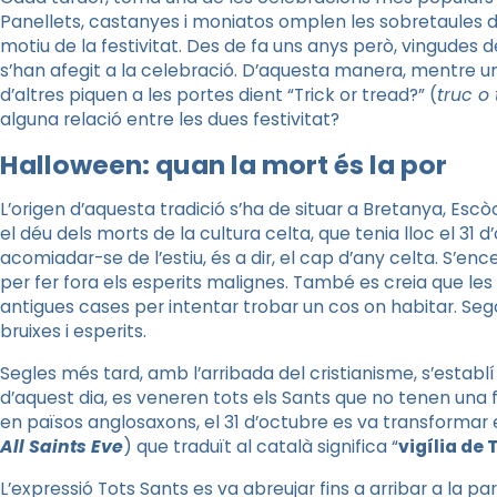
Panellets, castanyes i moniatos omplen les sobretaules d
motiu de la festivitat. Des de fa uns anys però, vingudes de
s’han afegit a la celebració. D’aquesta manera, mentre un
d’altres piquen a les portes dient “Trick or tread?” (
truc o
alguna relació entre les dues festivitat?
Halloween: quan la mort és la por
L’origen d’aquesta tradició s’ha de situar a Bretanya, Escò
el déu
dels morts
de la cultura celta, que tenia lloc el 31 d
acomiadar-se de l’estiu, és a dir, el cap d’any celta. S’
per fer fora els esperits malignes. També es creia que les
antigues cases per intentar trobar un cos on habitar. 
bruixes i esperits.
Segles més tard, amb l’arribada del cristianisme, s’establí 
d’aquest dia, es veneren tots els Sants que no tenen una fe
en països anglosaxons, el 31 d’octubre es va transformar
All
Saints
Eve
) que traduït al català significa “
vigília de
L’expressió Tots Sants es va abreujar fins a arribar a la pa