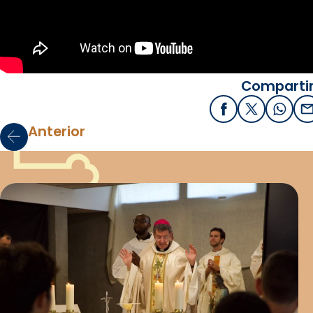
Compartir
Facebook
X / Twitter
What
E
Anterior