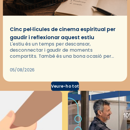
Cinc pel·lícules de cinema espiritual per
gaudir i reflexionar aquest estiu
L'estiu és un temps per descansar,
desconnectar i gaudir de moments
compartits. També és una bona ocasió per
deixar-se portar per una bona història i, a
través del cinema, reflexionar sobre les…
05/08/2026
Veure-ho tot