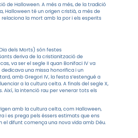
dició de Halloween. A més a més, de la tradició
a, Halloween té un origen cristià, a més de
e relaciona la mort amb la por i els esperits
 Dia dels Morts) són festes
ants deriva de la cristianització de
as, va ser el segle II quan Bonifaci IV va
Es dedicava una missa honorifica i un
tard, amb Gregori IV, la festa s’estengué a
luenciar a la cultura celta. A finals del segle X,
Així, la intenció rau per venerar tots els
 origen amb la cultura celta, com Halloween,
a i es prega pels éssers estimats que ens
n el difunt comença una nova vida amb Déu.