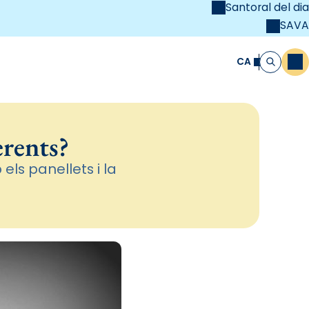
Santoral del dia
SAVA
el
unya Cristiana
CA
M
Cerca
erents?
els panellets i la