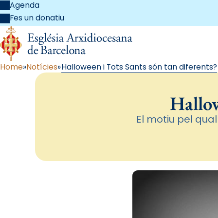
Agenda
Fes un donatiu
Home
Notícies
Halloween i Tots Sants són tan diferents?
Hallow
El motiu pel qual