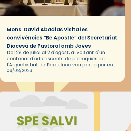
Mons. David Abadías visita les
convivències “Be Apostle” del Secretariat
Diocesà de Pastoral amb Joves
Del 28 de juliol al 2 d'agost, al voltant d'un
centenar d'adolescents de parròquies de
l'Arquebisbat de Barcelona van participar en
les convivències Be Apostle, organitzades pel
06/08/2026
Secretariat Diocesà de Pastoral amb…