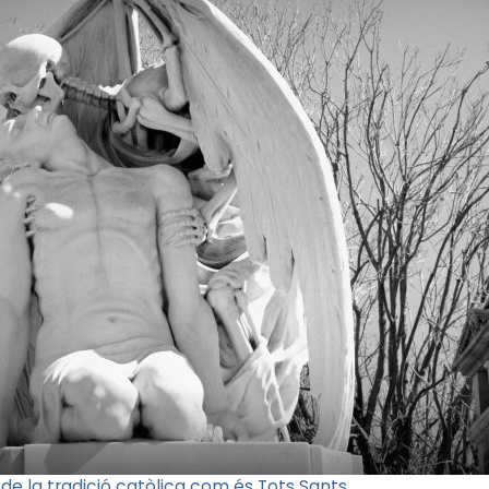
e la tradició catòlica com és Tots Sants.