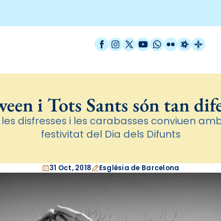
Facebook
Instagram
X / Twitter
YouTube
WhatsApp
Flickr
Radio Est
Catal
een i Tots Sants són tan dif
 les disfresses i les carabasses conviuen amb 
festivitat del Dia dels Difunts
31 Oct, 2018
Església de Barcelona