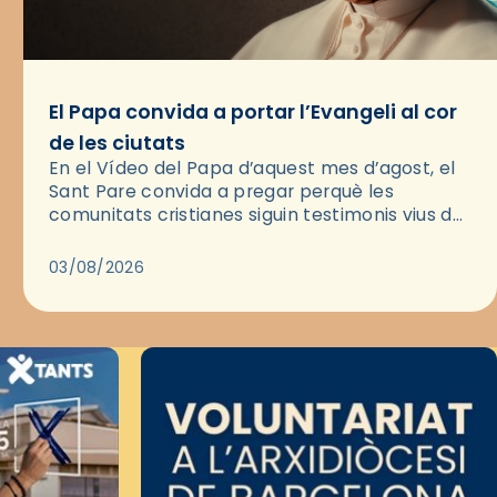
El Papa convida a portar l’Evangeli al cor
de les ciutats
En el Vídeo del Papa d’aquest mes d’agost, el
Sant Pare convida a pregar perquè les
comunitats cristianes siguin testimonis vius de
l’Evangeli enmig de les ciutats. A través d’una
pregària, el…
03/08/2026