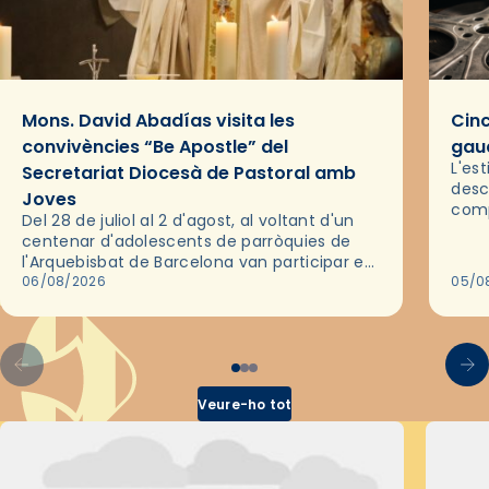
Mons. David Abadías visita les
Cinc
convivències “Be Apostle” del
gaud
L'es
Secretariat Diocesà de Pastoral amb
desc
Joves
comp
Del 28 de juliol al 2 d'agost, al voltant d'un
deix
centenar d'adolescents de parròquies de
trav
l'Arquebisbat de Barcelona van participar en
les convivències Be Apostle, organitzades
06/08/2026
05/0
pel Secretariat Diocesà de Pastoral amb…
Veure-ho tot