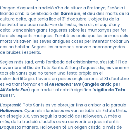
L’origen d’aquesta tradició s’ha de situar a Bretanya, Escòcia i
Irlanda amb la celebració del
Samhain
, el déu
dels morts
de la
cultura celta, que tenia lloc el 31 d’octubre. L’objectiu de la
festivitat era acomiadar-se de l’estiu, és a dir, el cap d’any
celta. S’encenien grans fogueres sobre les muntanyes per fer
fora els esperits malignes. També es creia que les ànimes dels
morts visitaven les seves antigues cases per intentar trobar un
cos on habitar. Segons les creences, anaven acompanyades
de bruixes i esperits.
Segles més tard, amb l’arribada del cristianisme, s’establí l’1 de
novembre el Dia de Tots Sants. Al llarg d’aquest dia, es veneren
tots els Sants que no tenen una festa pròpia en el
calendari litúrgic. Llavors, en països anglosaxons, el 31 d’octubre
es va transformar en
el
All
Hallows’
Eve
(anglès antic per
All
Saints
Eve
) que traduït al català significa “
vigília de Tots
Sant
s”.
L’expressió Tots Sants es va abreujar fins a arribar a la paraula
Halloween
. Quan els irlandesos es van establir als Estats Units,
en el segle XIX, van seguir la tradició de Halloween. A més a
més, de la tradició d’adults es va convertir en jocs infantils.
D’aquesta manera, Halloween té un origen cristià, a més de