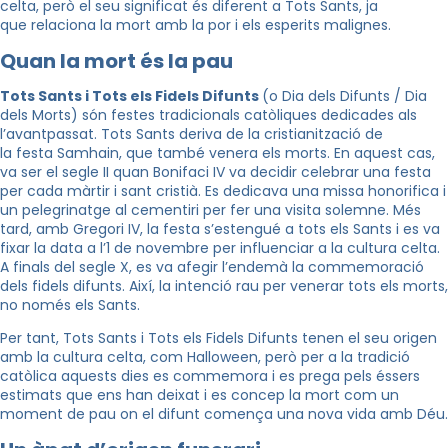
celta, però el seu significat és diferent a Tots Sants, ja
que relaciona la mort amb la por i els esperits malignes.
Quan la mort és la pau
Tots Sants i Tots els Fidels Difunts
(o Dia dels Difunts / Dia
dels Morts) són festes tradicionals catòliques dedicades als
l’avantpassat. Tots Sants deriva de la cristianització de
la festa
Samhain
, que també venera els morts. En aquest cas,
va ser el segle II quan Bonifaci IV va decidir celebrar una festa
per cada màrtir i sant cristià. Es dedicava una missa honorifica i
un pelegrinatge al cementiri per fer una visita solemne. Més
tard, amb Gregori IV, la festa s’estengué a tots els Sants i es va
fixar la data a l’1 de novembre per influenciar a la cultura celta.
A finals del segle X, es va afegir l’endemà la commemoració
dels fidels difunts. Així, la intenció rau per venerar tots els morts,
no només els Sants.
Per tant, Tots Sants i Tots els Fidels Difunts tenen el seu origen
amb la cultura celta, com Halloween, però per a la tradició
catòlica aquests dies es commemora i es prega pels éssers
estimats que ens han deixat i es concep la mort com un
moment de pau on el difunt comença una nova vida amb Déu.