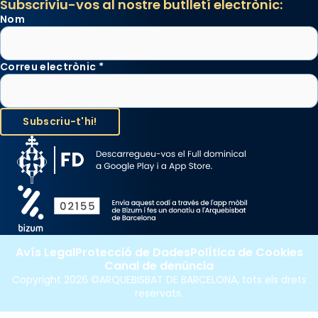
Subscriviu-vos al nostre butlletí electrònic:
Nom
Correu electrònic
*
Avís Legal
Protecció de Dades
Política de Cookies
Canal de denúncia
Copyright 2026 ©ARQUEBISBAT DE BARCELONA, tots els drets
reservats.