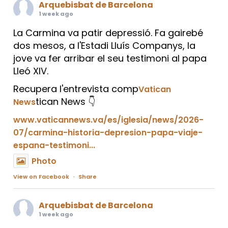
Arquebisbat de Barcelona
1 week ago
La Carmina va patir depressió. Fa gairebé
dos mesos, a l'Estadi Lluís Companys, la
jove va fer arribar el seu testimoni al papa
Lleó XIV.
Recupera l'entrevista comp
Vatican
tican News 👇
News
www.vaticannews.va/es/iglesia/news/2026-
07/carmina-historia-depresion-papa-viaje-
espana-testimoni...
Photo
View on Facebook
·
Share
Arquebisbat de Barcelona
1 week ago