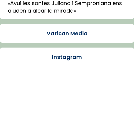
«Avui les santes Juliana i Semproniana ens
ajuden a alçar la mirada»
Mons. Sergi Gordo, bisbe de Tortosa, ha
presidit aquest 27 de juliol la missa de Les
Vatican Media
Santes de Mataró.
🔗
tinyurl.com/cvu5jmbk
📸 J. Merino
Instagram
Photo
View on Facebook
·
Share
Arquebisbat de Barcelona
is at Catedral
de Barcelona.
1 week ago
Aquest dilluns, 27 de juliol, ha tingut lloc la
missa d’acció de gràcies en agraïment al
comitè organitzador de la visita apostòlica