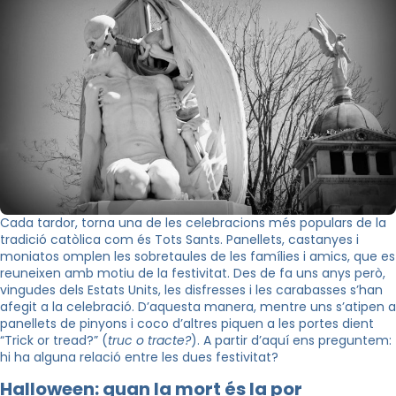
Cada tardor, torna una de les celebracions més populars de la
tradició catòlica com és Tots Sants. Panellets, castanyes i
moniatos omplen les sobretaules de les famílies i amics, que es
reuneixen amb motiu de la festivitat. Des de fa uns anys però,
vingudes dels Estats Units, les disfresses i les carabasses s’han
afegit a la celebració. D’aquesta manera, mentre uns s’atipen a
panellets de pinyons i coco d’altres piquen a les portes dient
“Trick or tread?” (
truc o tracte?
). A partir d’aquí ens preguntem:
hi ha alguna relació entre les dues festivitat?
Halloween: quan la mort és la por