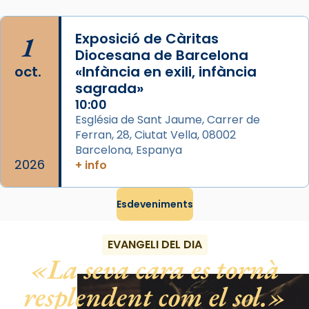
Espanya.
El seu sepulcre a Compostela fou un gran
1
Exposició de Càritas
centre de peregrinacions medievals de tot
Diocesana de Barcelona
oct.
«Infància en exili, infància
el món cristià, després de Roma i terra
sagrada»
Santa.
10:00
«A Raïms de Sant Jaume, raïms aigualits;
Església de Sant Jaume, Carrer de
raïms de setembre te'n llepes els dits»,
Ferran, 28, Ciutat Vella, 08002
segons una dita popular.
Barcelona, Espanya
2026
+ info
Photo
View on Facebook
·
Share
Esdeveniments
EVANGELI DEL DIA
La seva cara es tornà
resplendent com el sol.