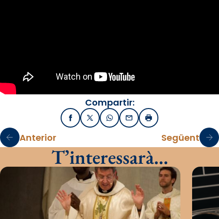
Compartir:
Facebook
X / Twitter
WhatsApp
Email
Imprimir
Anterior
Següent
T’interessarà…