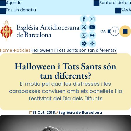
Agenda
Santoral del dia
SAVA
Fes un donatiu
Facebook
Instagram
X / Twitter
YouTube
CA
Me
Cerca
WhatsApp
Flickr
Radio Estel
Catalunya Cristi
Home
Notícies
Halloween i Tots Sants són tan diferents?
Halloween i Tots Sants són
tan diferents?
El motiu pel qual les disfresses i les
carabasses conviuen amb els panellets i la
festivitat del Dia dels Difunts
31 Oct, 2018
Església de Barcelona