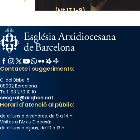
(Mt 17,1-9)
Facebook
Instagram
X / Twitter
YouTube
WhatsApp
Flickr
Radio Estel
Catalunya Cristiana
Contacte i suggeriments:
C. del Bisbe, 5
08002 Barcelona
Telf. 93 270 10 10
secgral@arqbcn.cat
Horari d'atenció al públic:
de dilluns a divendres, de 9 a 14 h.
Visites a l'Arxiu Diocesà:
de dilluns a dijous, de 10 a 13 h.