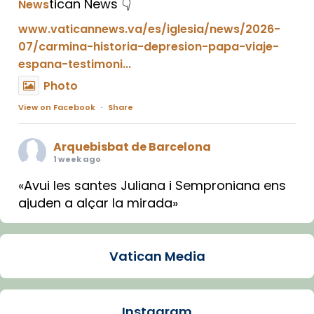
tican News 👇
News
www.vaticannews.va/es/iglesia/news/2026-
07/carmina-historia-depresion-papa-viaje-
espana-testimoni...
Photo
View on Facebook
·
Share
Arquebisbat de Barcelona
1 week ago
«Avui les santes Juliana i Semproniana ens
ajuden a alçar la mirada»
Mons. Sergi Gordo, bisbe de Tortosa, ha
presidit aquest 27 de juliol la missa de Les
Vatican Media
Santes de Mataró.
🔗
tinyurl.com/cvu5jmbk
📸 J. Merino
Instagram