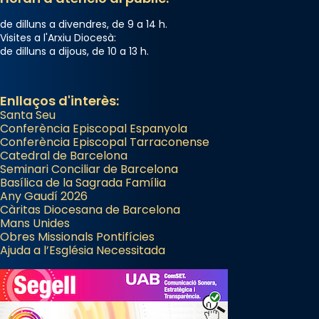
Jaume, fill de Zebedeu, és juntament amb el
de dilluns a divendres, de 9 a 14 h.
seu germà Joan i Pere un dels que
Visites a l'Arxiu Diocesà:
de dilluns a dijous, de 10 a 13 h.
acompanyava més de prop Jesús.
Segons el llibre dels Fets (12,2) fou el primer
apòstol màrtir, decapitat a Jerusalem per
Enllaços d'interès:
Santa Seu
Herodes Agripa (vers l'any 44).
Conferència Episcopal Espanyola
Patró de Galícia, després de les invasions
Conferència Episcopal Tarraconense
Catedral de Barcelona
musulmanes fou venerat com a patró dels
Seminari Conciliar de Barcelona
Regnes castellans i més tard de tota
Basílica de la Sagrada Família
Espanya.
Any Gaudí 2026
Càritas Diocesana de Barcelona
El seu sepulcre a Compostela fou un gran
Mans Unides
centre de peregrinacions medievals de tot
Obres Missionals Pontifícies
Ajuda a l’Església Necessitada
el món cristià, després de Roma i terra
Santa.
«A Raïms de Sant Jaume, raïms aigualits;
raïms de setembre te'n llepes els dits»,