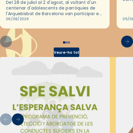
Del 28 de juliol al 2 d'agost, al voltant d'un
deix
centenar d'adolescents de parròquies de
trav
l'Arquebisbat de Barcelona van participar en
les convivències Be Apostle, organitzades
06/08/2026
05/0
pel Secretariat Diocesà de Pastoral amb…
Veure-ho tot