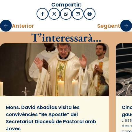
Compartir:
Facebook
X / Twitter
WhatsApp
Email
Imprimir
Anterior
Següent
T’interessarà…
Mons. David Abadías visita les
Cinc
convivències “Be Apostle” del
gaud
L'es
Secretariat Diocesà de Pastoral amb
desc
Joves
comp