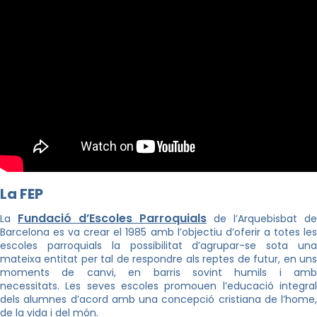
La FEP
Fundació d’Escoles Parroquials
La
de l’Arquebisbat de
Barcelona es va crear el 1985 amb l’objectiu d’oferir a totes les
escoles parroquials la possibilitat d’agrupar-se sota una
mateixa entitat per tal de respondre als reptes de futur, en uns
moments de canvi, en barris sovint humils i amb
necessitats. Les seves escoles promouen l’educació integral
dels alumnes d’acord amb una concepció cristiana de l’home,
de la vida i del món.