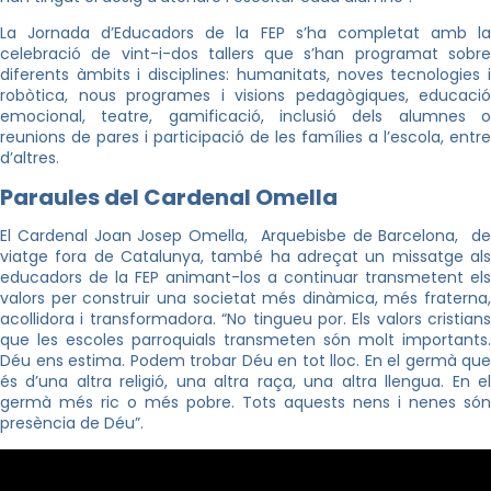
La Jornada d’Educadors de la FEP s’ha completat amb la
celebració de vint-i-dos tallers que s’han programat sobre
diferents àmbits i disciplines: humanitats, noves tecnologies i
robòtica, nous programes i visions pedagògiques, educació
emocional, teatre, gamificació, inclusió dels alumnes o
reunions de pares i participació de les famílies a l’escola, entre
d’altres.
Paraules del Cardenal Omella
El Cardenal Joan Josep Omella, Arquebisbe de Barcelona, de
viatge fora de Catalunya, també ha adreçat un missatge als
educadors de la FEP animant-los a continuar transmetent els
valors per construir una societat més dinàmica, més fraterna,
acollidora i transformadora. “No tingueu por. Els valors cristians
que les escoles parroquials transmeten són molt importants.
Déu ens estima. Podem trobar Déu en tot lloc. En el germà que
és d’una altra religió, una altra raça, una altra llengua. En el
germà més ric o més pobre. Tots aquests nens i nenes són
presència de Déu”.