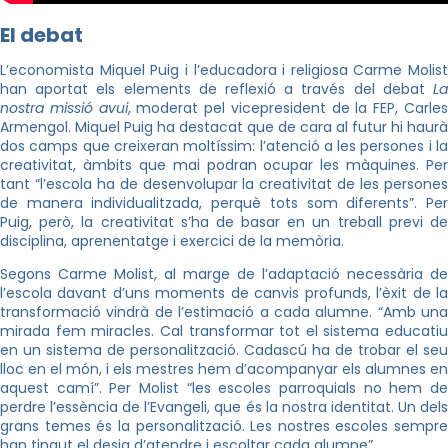
El debat
L’economista Miquel Puig i l’educadora i religiosa Carme Molist
han aportat els elements de reflexió a través del debat
La
nostra missió avui
, moderat pel vicepresident de la FEP, Carle
Armengol. Miquel Puig ha destacat que de cara al futur hi haurà
dos camps que creixeran moltíssim: l’atenció a les persones i la
creativitat, àmbits que mai podran ocupar les màquines. Per
tant “l’escola ha de desenvolupar la creativitat de les persones
de manera individualitzada, perquè tots som diferents”. Per
Puig, però, la creativitat s’ha de basar en un treball previ de
disciplina, aprenentatge i exercici de la memòria.
Segons Carme Molist, al marge de l’adaptació necessària de
l’escola davant d’uns moments de canvis profunds, l’èxit de la
transformació vindrà de l’estimació a cada alumne. “Amb una
mirada fem miracles. Cal transformar tot el sistema educatiu
en un sistema de personalització. Cadascú ha de trobar el seu
lloc en el món, i els mestres hem d’acompanyar els alumnes en
aquest camí”. Per Molist “les escoles parroquials no hem de
perdre l’essència de l’Evangeli, que és la nostra identitat. Un dels
grans temes és la personalització. Les nostres escoles sempre
han tingut el desig d’atendre i escoltar cada alumne”.