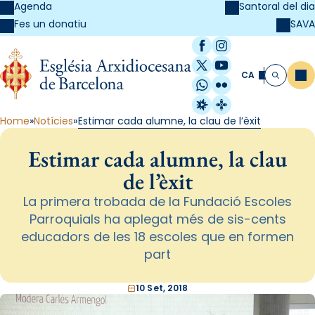
Agenda
Santoral del dia
SAVA
Fes un donatiu
Facebook
Instagram
X / Twitter
YouTube
CA
Me
Cerca
WhatsApp
Flickr
Radio Estel
Catalunya Cristi
Home
Notícies
Estimar cada alumne, la clau de l’èxit
Estimar cada alumne, la clau
de l’èxit
La primera trobada de la Fundació Escoles
Parroquials ha aplegat més de sis-cents
educadors de les 18 escoles que en formen
part
10 Set, 2018