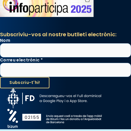
segons una dita popular.
Photo
View on Facebook
·
Share
Subscriviu-vos al nostre butlletí electrònic:
Nom
Correu electrònic
*