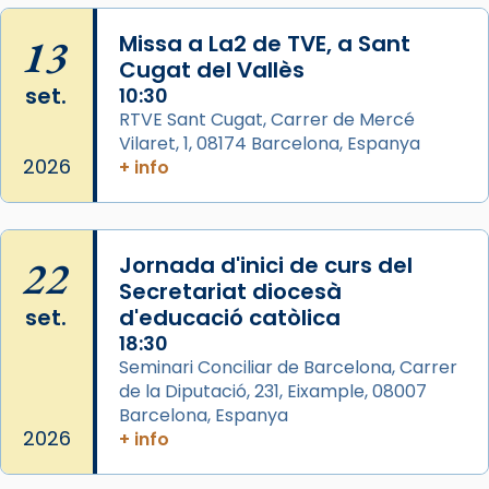
col·laboradors, a la Catedral de Barcelona.
13
Missa a La2 de TVE, a Sant
L’arquebisbe de Barcelona, el cardenal Joan
Cugat del Vallès
Josep Omella, ha presidit la missa i l’ha
set.
10:30
concelebrat el bisbe auxiliar de Barcelona,
RTVE Sant Cugat, Carrer de Mercé
Mons. David Abadías.
Vilaret, 1, 08174 Barcelona, Espanya
2026
+ info
📸 Dr. G. Simón
Photo
View on Facebook
·
Share
22
Jornada d'inici de curs del
Secretariat diocesà
Arquebisbat de Barcelona
set.
d'educació catòlica
2 weeks ago
18:30
Seminari Conciliar de Barcelona, Carrer
Memòria de les santes Juliana i
de la Diputació, 231, Eixample, 08007
Semproniana, verges i màrtirs.
Barcelona, Espanya
Acompanyant la història de sant Cugat, a
2026
+ info
partir de l’Edat Mitjana sorgeix la tradició