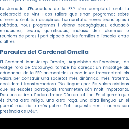
La Jornada d’Educadors de la FEP s’ha completat amb la
celebració de vint-i-dos tallers que s’han programat sobre
diferents àmbits i disciplines: humanitats, noves tecnologies i
robòtica, nous programes i visions pedagògiques, educació
emocional, teatre, gamificació, inclusió dels alumnes o
reunions de pares i participació de les famílies a l’escola, entre
d’altres.
Paraules del Cardenal Omella
El Cardenal Joan Josep Omella, Arquebisbe de Barcelona, de
viatge fora de Catalunya, també ha adreçat un missatge als
educadors de la FEP animant-los a continuar transmetent els
valors per construir una societat més dinàmica, més fraterna,
acollidora i transformadora. “No tingueu por. Els valors cristians
que les escoles parroquials transmeten són molt importants.
Déu ens estima. Podem trobar Déu en tot lloc. En el germà que
és d’una altra religió, una altra raça, una altra llengua. En el
germà més ric o més pobre. Tots aquests nens i nenes són
presència de Déu”.