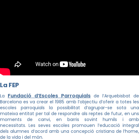
La FEP
Fundació d’Escoles Parroquials
La
de l’Arquebisbat de
Barcelona es va crear el 1985 amb l’objectiu d’oferir a totes les
escoles parroquials la possibilitat d’agrupar-se sota una
mateixa entitat per tal de respondre als reptes de futur, en uns
moments de canvi, en barris sovint humils i amb
necessitats. Les seves escoles promouen l’educació integral
dels alumnes d’acord amb una concepció cristiana de l’home,
de la vida i del món.