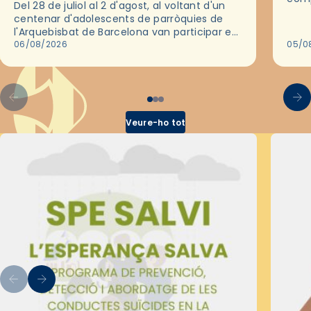
Del 28 de juliol al 2 d'agost, al voltant d'un
deix
centenar d'adolescents de parròquies de
trav
l'Arquebisbat de Barcelona van participar en
les convivències Be Apostle, organitzades
06/08/2026
05/0
pel Secretariat Diocesà de Pastoral amb…
Veure-ho tot