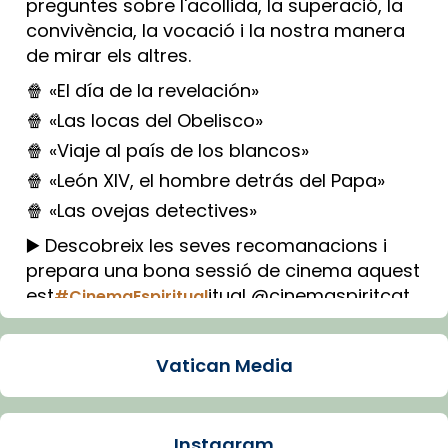
preguntes sobre l'acollida, la superació, la
convivència, la vocació i la nostra manera
de mirar els altres.
🍿 «El día de la revelación»
🍿 «Las locas del Obelisco»
🍿 «Viaje al país de los blancos»
🍿 «León XIV, el hombre detrás del Papa»
🍿 «Las ovejas detectives»
▶️ Descobreix les seves recomanacions i
prepara una bona sessió de cinema aquest
est
itual @cinemaspiritcat
#CinemaEspiritual
Imatge: Generada amb IA (OpenAI)
Video
Vatican Media
View on Facebook
·
Share
Instagram