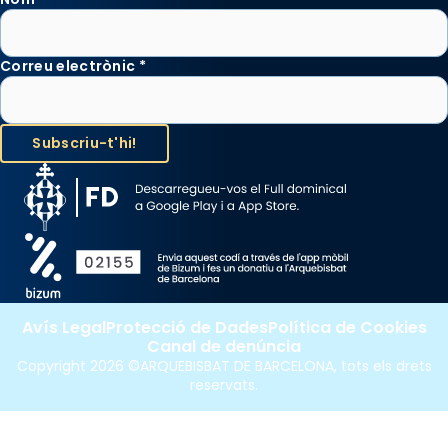
Correu electrònic
*
Avís Legal
Protecció de Dades
Política de Cookies
Canal de denúncia
Copyright 2026 ©ARQUEBISBAT DE BARCELONA, tots els drets
reservats.