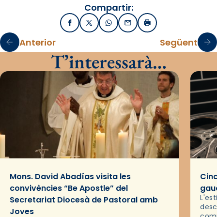
Compartir:
Facebook
X / Twitter
WhatsApp
Email
Imprimir
Anterior
Següent
T’interessarà…
Mons. David Abadías visita les
Cinc
convivències “Be Apostle” del
gaud
L'es
Secretariat Diocesà de Pastoral amb
desc
Joves
comp