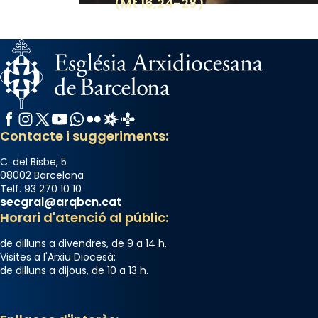
(Mt 16,24-28)
Facebook
Instagram
X / Twitter
YouTube
WhatsApp
Flickr
Radio Estel
Catalunya Cristiana
Contacte i suggeriments:
C. del Bisbe, 5
08002 Barcelona
Telf. 93 270 10 10
secgral@arqbcn.cat
Horari d'atenció al públic:
de dilluns a divendres, de 9 a 14 h.
Visites a l'Arxiu Diocesà:
de dilluns a dijous, de 10 a 13 h.