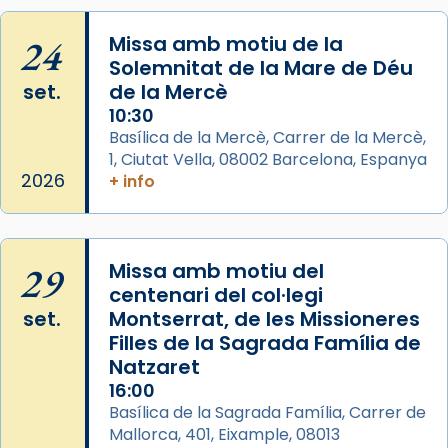
que les santes Juliana (“relatiu a Júlia”) i
Semproniana (“relatiu a Semprònia =
24
Missa amb motiu de la
eterna”) són deixebles seves. I l’any 1667, el
Solemnitat de la Mare de Déu
frare Joan Gaspar Roig, afirma en una obra
set.
de la Mercè
que les santes són filles de l’antiga Iluro.
10:30
Mataró en reivindicarà les relíquies fins que
Basílica de la Mercè, Carrer de la Mercè,
les aconseguirà el 1772. L’ofici que es canta
1, Ciutat Vella, 08002 Barcelona, Espanya
a la “Missa de les Santes” (“Missa de
2026
+ info
Glòria”) fou composta el 1848 per Mn.
Manuel Blanch, amb aire d’òpera
italianitzant; s’interpreta per privilegi
29
Missa amb motiu del
pontifici, amb orquestra i cor, i té una
centenari del col·legi
duració aproximada de tres hores. Després,
set.
Montserrat, de les Missioneres
processó (recuperada el 1972) al voltant
Filles de la Sagrada Família de
del temple amb les relíquies de les santes.
Natzaret
Des de 1985 hi participa també un grup de
16:00
diablesses amb música i ball propis. Festa
Basílica de la Sagrada Família, Carrer de
gran a Mataró.
Mallorca, 401, Eixample, 08013