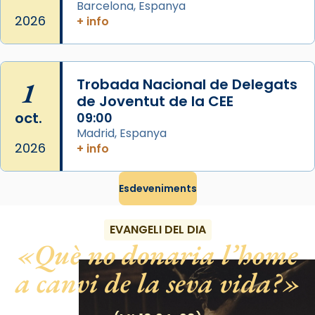
Barcelona, Espanya
«Si vols saber què és calor, ves per les
2026
+ info
Santes a Mataró»🥵.
Photo
View on Facebook
·
Share
1
Trobada Nacional de Delegats
de Joventut de la CEE
oct.
09:00
Madrid, Espanya
2026
+ info
Esdeveniments
EVANGELI DEL DIA
Què no donaria l’home
a canvi de la seva vida?