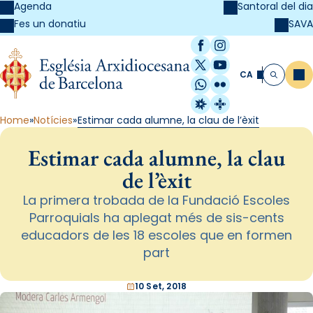
Agenda
Santoral del dia
SAVA
Fes un donatiu
Facebook
Instagram
X / Twitter
YouTube
CA
Me
Cerca
WhatsApp
Flickr
Radio Estel
Catalunya Cristi
Home
Notícies
Estimar cada alumne, la clau de l’èxit
Estimar cada alumne, la clau
de l’èxit
La primera trobada de la Fundació Escoles
Parroquials ha aplegat més de sis-cents
educadors de les 18 escoles que en formen
part
10 Set, 2018