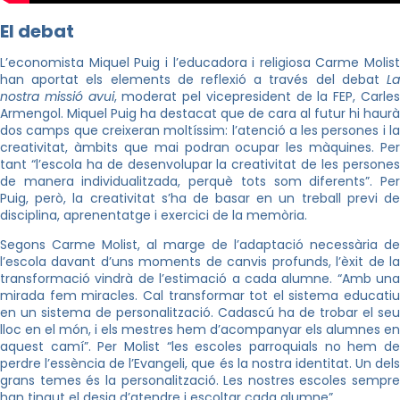
El debat
L’economista Miquel Puig i l’educadora i religiosa Carme Molist
han aportat els elements de reflexió a través del debat
La
nostra missió avui
, moderat pel vicepresident de la FEP, Carle
Armengol. Miquel Puig ha destacat que de cara al futur hi haurà
dos camps que creixeran moltíssim: l’atenció a les persones i la
creativitat, àmbits que mai podran ocupar les màquines. Per
tant “l’escola ha de desenvolupar la creativitat de les persones
de manera individualitzada, perquè tots som diferents”. Per
Puig, però, la creativitat s’ha de basar en un treball previ de
disciplina, aprenentatge i exercici de la memòria.
Segons Carme Molist, al marge de l’adaptació necessària de
l’escola davant d’uns moments de canvis profunds, l’èxit de la
transformació vindrà de l’estimació a cada alumne. “Amb una
mirada fem miracles. Cal transformar tot el sistema educatiu
en un sistema de personalització. Cadascú ha de trobar el seu
lloc en el món, i els mestres hem d’acompanyar els alumnes en
aquest camí”. Per Molist “les escoles parroquials no hem de
perdre l’essència de l’Evangeli, que és la nostra identitat. Un dels
grans temes és la personalització. Les nostres escoles sempre
han tingut el desig d’atendre i escoltar cada alumne”.