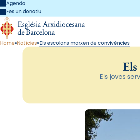
Agenda
Fes un donatiu
Home
Notícies
Els escolans marxen de convivències
Els
Els joves ser