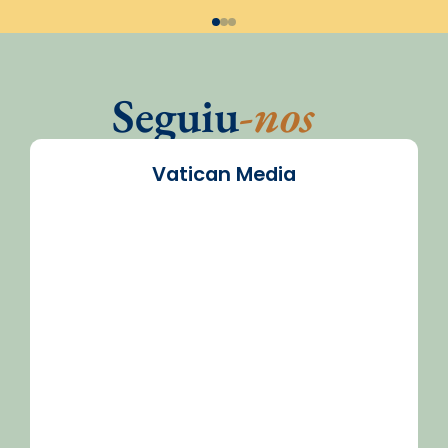
Seguiu
-nos
Vatican Media