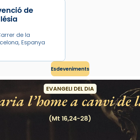
venció de
glésia
arrer de la
arcelona, Espanya
Esdeveniments
EVANGELI DEL DIA
ria l’home a canvi de l
(Mt 16,24-28)