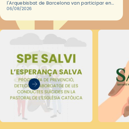
l'Arquebisbat de Barcelona van participar en
les convivències Be Apostle, organitzades pel
06/08/2026
Secretariat Diocesà de Pastoral amb…