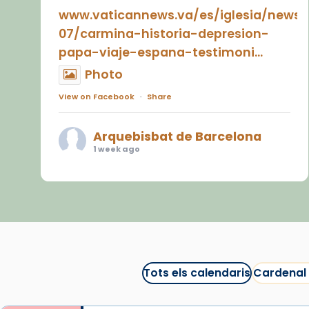
www.vaticannews.va/es/iglesia/news
07/carmina-historia-depresion-
papa-viaje-espana-testimoni...
Photo
View on Facebook
·
Share
Arquebisbat de Barcelona
1 week ago
«Avui les santes Juliana i
Semproniana ens ajuden a alçar
la mirada»
Mons. Sergi Gordo, bisbe de
Tortosa, ha presidit aquest 27 de
juliol la missa de Les Santes de
Tots els calendaris
Cardenal
Mataró.