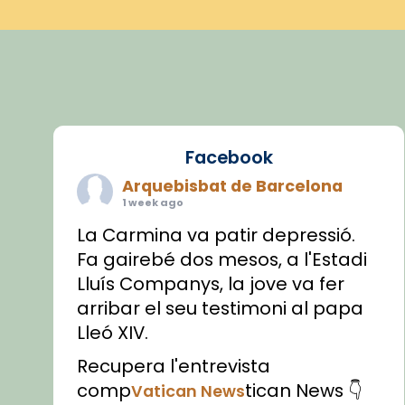
Facebook
Arquebisbat de Barcelona
1 week ago
La Carmina va patir depressió.
Fa gairebé dos mesos, a l'Estadi
Lluís Companys, la jove va fer
arribar el seu testimoni al papa
Lleó XIV.
Recupera l'entrevista
comp
tican News 👇
Vatican News