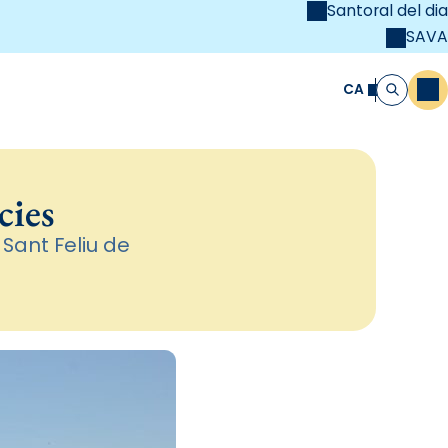
Santoral del dia
SAVA
el
unya Cristiana
CA
M
Cerca
cies
 Sant Feliu de