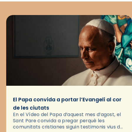
El Papa convida a portar l’Evangeli al cor
de les ciutats
En el Vídeo del Papa d’aquest mes d’agost, el
Sant Pare convida a pregar perquè les
comunitats cristianes siguin testimonis vius de