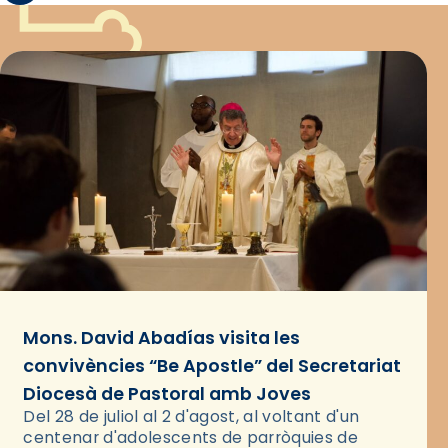
Mons. David Abadías visita les
convivències “Be Apostle” del Secretariat
Diocesà de Pastoral amb Joves
Del 28 de juliol al 2 d'agost, al voltant d'un
centenar d'adolescents de parròquies de