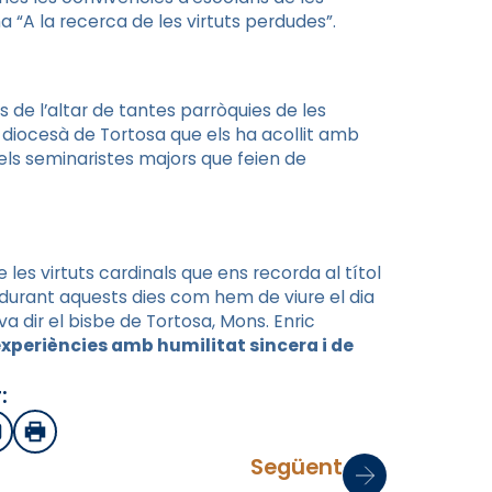
a “A la recerca de les virtuts perdudes”.
s de l’altar de tantes parròquies de les
ri diocesà de Tortosa que els ha acollit amb
ls seminaristes majors que feien de
les virtuts cardinals que ens recorda al títol
 durant aquests dies com hem de viure el dia
a dir el bisbe de Tortosa, Mons. Enric
xperiències amb humilitat sincera i de
:
sApp
mail
Imprimir
Següent