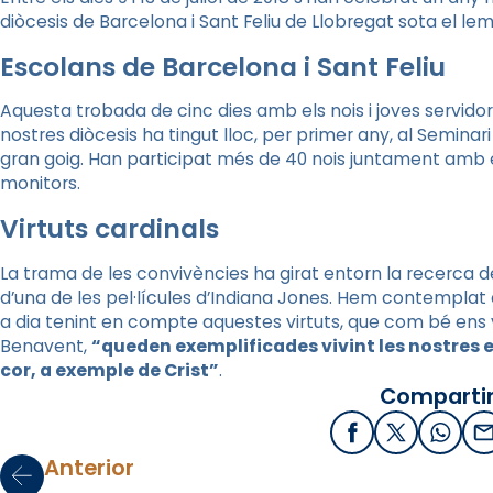
diòcesis de Barcelona i Sant Feliu de Llobregat sota el lem
Escolans de Barcelona i Sant Feliu
Aquesta trobada de cinc dies amb els nois i joves servidor
nostres diòcesis ha tingut lloc, per primer any, al Semina
gran goig. Han participat més de 40 nois juntament amb e
monitors.
Virtuts cardinals
La trama de les convivències ha girat entorn la recerca de 
d’una de les pel·lícules d’Indiana Jones. Hem contemplat
a dia tenint en compte aquestes virtuts, que com bé ens v
Benavent,
“queden exemplificades vivint les nostres e
cor, a exemple de Crist”
.
Compartir
Facebook
X / Twitter
What
E
Anterior