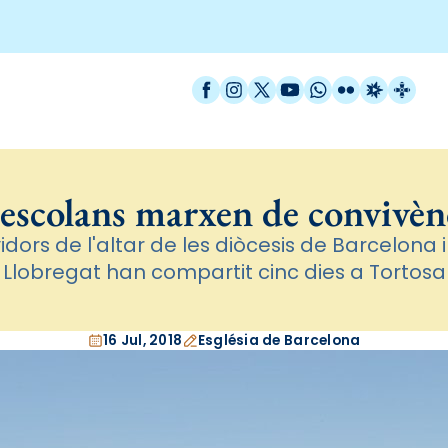
Facebook
Instagram
X / Twitter
YouTube
WhatsApp
Flickr
Radio Est
Catal
 escolans marxen de convivèn
vidors de l'altar de les diòcesis de Barcelona i
Llobregat han compartit cinc dies a Tortosa
16 Jul, 2018
Església de Barcelona