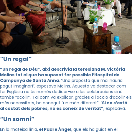
“Un regal”
“Un regal de Déu”, així descrivia la teresiana M. Victòria
Molins tot el que ha suposat fer possible l’Hospital de
Campanya de Santa Anna
. “Una proposta que mai hauria
pogut imaginar!”, exposava Molins. Aquesta va destacar com
fer Església no és només dedicar-se a les celebracions sinó
també “acollir”. Tal com va explicar, gràcies a l’acció d’acollir els
més necessitats, ha conegut “un món diferent”. “
Si no s’està
al costat dels pobres, no es coneix de veritat”
, explicava.
“Un somni”
En la mateixa línia,
el Padre Ángel
, que els ha guiat en el