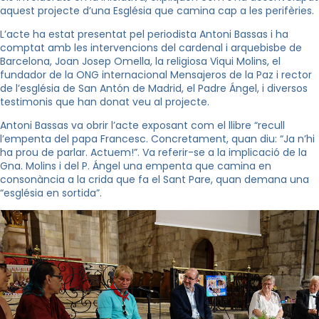
aquest projecte d’una Església que camina cap a les perifèries.
L’acte ha estat presentat pel periodista Antoni Bassas i ha
comptat amb les intervencions del cardenal i arquebisbe de
Barcelona, Joan Josep Omella, la religiosa Viqui Molins, el
fundador de la ONG internacional Mensajeros de la Paz i rector
de l’església de San Antón de Madrid, el Padre Ángel, i diversos
testimonis que han donat veu al projecte.
Antoni Bassas va obrir l’acte exposant com el llibre “recull
l’empenta del papa Francesc. Concretament, quan diu: “Ja n’hi
ha prou de parlar. Actuem!”. Va referir-se a la implicació de la
Gna. Molins i del P. Ángel una empenta que camina en
consonància a la crida que fa el Sant Pare, quan demana una
“església en sortida”.