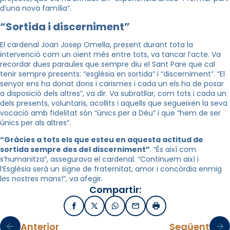
d’una nova família”.
“Sortida i discerniment”
El cardenal Joan Josep Omella, present durant tota la
intervenció com un oient més entre tots, va tancar l’acte. Va
recordar dues paraules que sempre diu el Sant Pare que cal
tenir sempre presents: “església en sortida” i “discerniment”. “El
senyor ens ha donat dons i carismes i cada un els ha de posar
a disposició dels altres”, va dir. Va subratllar, com tots i cada un
dels presents, voluntaris, acollits i aquells que segueixen la seva
vocació amb fidelitat són “únics per a Déu” i que “hem de ser
únics per als altres”.
“Gràcies a tots els que esteu en aquesta actitud de
sortida sempre des del discerniment”
. “És així com
s’humanitza”, assegurava el cardenal. “Continuem així i
l’Església serà un signe de fraternitat, amor i concòrdia enmig
les nostres mans!”, va afegir.
Compartir:
Facebook
X / Twitter
WhatsApp
Email
Imprimir
Anterior
Següent