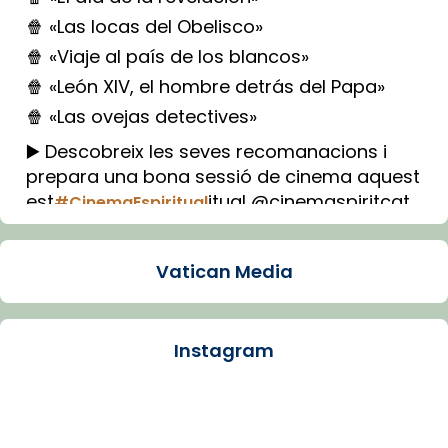
🍿 «Las locas del Obelisco»
🍿 «Viaje al país de los blancos»
🍿 «León XIV, el hombre detrás del Papa»
🍿 «Las ovejas detectives»
▶️ Descobreix les seves recomanacions i
prepara una bona sessió de cinema aquest
est
itual @cinemaspiritcat
#CinemaEspiritual
Imatge: Generada amb IA (OpenAI)
Video
Vatican Media
View on Facebook
·
Share
Instagram
Arquebisbat de Barcelona
1 week ago
La Carmina va patir depressió. Fa gairebé
dos mesos, a l'Estadi Lluís Companys, la