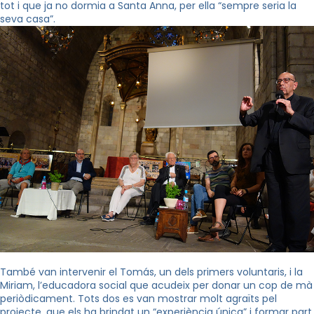
tot i que ja no dormia a Santa Anna, per ella “sempre seria la
seva casa”.
També van intervenir el Tomás, un dels primers voluntaris, i la
Miriam, l’educadora social que acudeix per donar un cop de mà
periòdicament. Tots dos es van mostrar molt agraïts pel
projecte, que els ha brindat un “experiència única” i formar part