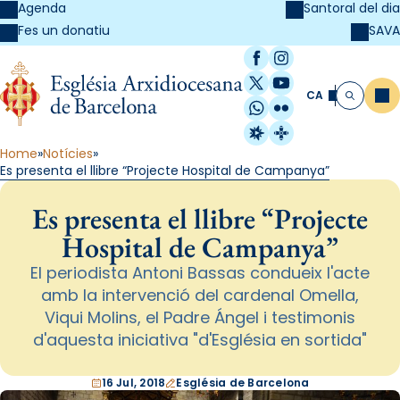
Agenda
Santoral del dia
SAVA
Fes un donatiu
Facebook
Instagram
X / Twitter
YouTube
CA
Me
Cerca
WhatsApp
Flickr
Radio Estel
Catalunya Cristi
Home
Notícies
Es presenta el llibre “Projecte Hospital de Campanya”
Es presenta el llibre “Projecte
Hospital de Campanya”
El periodista Antoni Bassas condueix l'acte
amb la intervenció del cardenal Omella,
Viqui Molins, el Padre Ángel i testimonis
d'aquesta iniciativa "d'Església en sortida"
16 Jul, 2018
Església de Barcelona