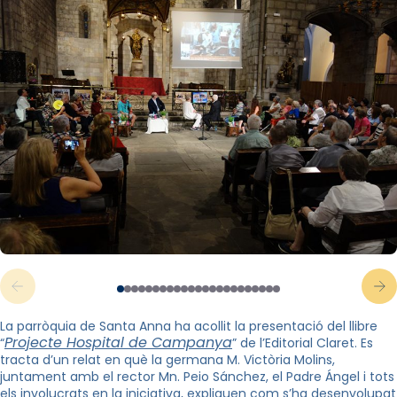
La parròquia de Santa Anna ha acollit la presentació del llibre
Projecte Hospital de Campanya
“
” de l’Editorial Claret. Es
tracta d’un relat en què la germana M. Victòria Molins,
juntament amb el rector Mn. Peio Sánchez, el Padre Ángel i tots
els involucrats en la iniciativa, expliquen com s’ha desenvolupat