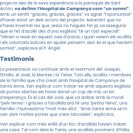
projecte des de la seva experiència a la parròquia de Sant
Antón,
va definir l’Hospital de Campanya com “un somni”.
Amb un sentit “gràcies, gràcies, gràcies” va agrair “l’oportunitat”
d’haver estat un dels actors del projecte. Advertint que no
s’havia inventat res que Jesús no hagués fet ja, va assegurar
que el fet d’acollir des d’una església “té un tast especial”.
“Vénen a resar en aquest oasi d’oració, i quan veiem els acollits
i els voluntaris bolcats en ajudar pensem: això és el que havíem
somiat”, explicava el P. Ángel.
Testimonis
La presentació va continuar amb el testimoni del Joaquin,
l’Emilio, el José, la Montse i la Tania. Tots ells, acollits i membres
de la família que s’ha creat amb l’Hospital de Campanya de
Santa Anna. Van explicar com trobar-se amb aquesta església
de portes obertes els havia donat un cop de mà, un bri
d’esperança. És el cas del José, que va arribar amb la moral
“pels terres” i gràcies a l’acollida ara té una “petita feina”, una
família i l’autoestima “molt més alta”. “Amb Santa Anna se’m
van obrir moltes portes que creia tancades”, explicava.
Van explicar com més enllà d’un lloc d’acollida havien trobat
una casa. Tal com deia la Tania, una acollida provinent d’Itàlia,