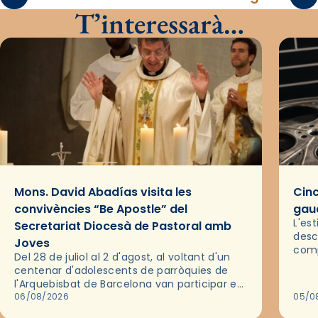
T’interessarà…
Mons. David Abadías visita les
Cinc
convivències “Be Apostle” del
gaud
L'es
Secretariat Diocesà de Pastoral amb
desc
Joves
comp
Del 28 de juliol al 2 d'agost, al voltant d'un
deix
centenar d'adolescents de parròquies de
trav
l'Arquebisbat de Barcelona van participar en
les convivències Be Apostle, organitzades
06/08/2026
05/0
pel Secretariat Diocesà de Pastoral amb…