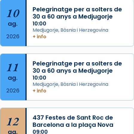
concelebrat el bisbe auxiliar de Barcelona,
10
Pelegrinatge per a solters de
Mons. David Abadías.
30 a 60 anys a Medjugorje
📸 Dr. G. Simón
ag.
10:00
Medjugorje, Bòsnia i Herzegovina
Photo
2026
+ info
View on Facebook
·
Share
Arquebisbat de Barcelona
11
Pelegrinatge per a solters de
2 weeks ago
30 a 60 anys a Medjugorje
Memòria de les santes Juliana i
ag.
10:00
Semproniana, verges i màrtirs.
Medjugorje, Bòsnia i Herzegovina
2026
+ info
Acompanyant la història de sant Cugat, a
partir de l’Edat Mitjana sorgeix la tradició
que les santes Juliana (“relatiu a Júlia”) i
Semproniana (“relatiu a Semprònia =
12
437 Festes de Sant Roc de
eterna”) són deixebles seves. I l’any 1667, el
Barcelona a la plaça Nova
frare Joan Gaspar Roig, afirma en una obra
ag.
09:00