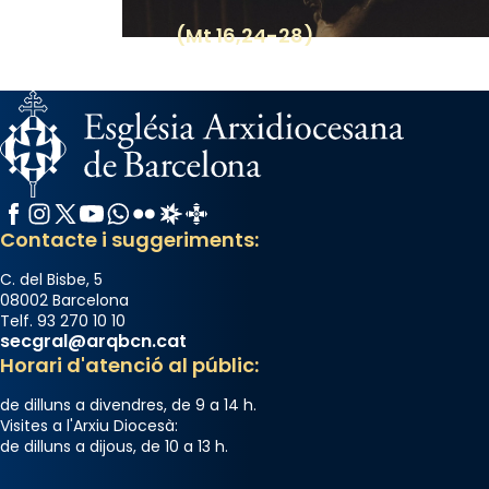
View on Facebook
·
Share
(Mt 16,24-28)
Facebook
Instagram
X / Twitter
YouTube
WhatsApp
Flickr
Radio Estel
Catalunya Cristiana
Contacte i suggeriments:
C. del Bisbe, 5
08002 Barcelona
Telf. 93 270 10 10
secgral@arqbcn.cat
Horari d'atenció al públic:
de dilluns a divendres, de 9 a 14 h.
Visites a l'Arxiu Diocesà:
de dilluns a dijous, de 10 a 13 h.