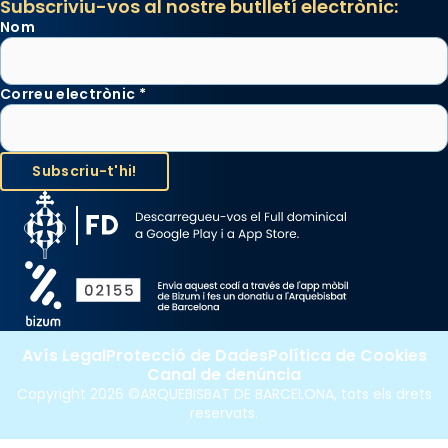
Subscriviu-vos al nostre butlletí electrònic:
Nom
Correu electrònic
*
Avís Legal
Protecció de Dades
Política de Cookies
Canal de denúncia
Copyright 2026 ©ARQUEBISBAT DE BARCELONA, tots els drets
reservats.