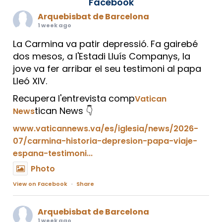
Facebook
Arquebisbat de Barcelona
1 week ago
La Carmina va patir depressió. Fa gairebé
dos mesos, a l'Estadi Lluís Companys, la
jove va fer arribar el seu testimoni al papa
Lleó XIV.
Recupera l'entrevista comp
Vatican
tican News 👇
News
www.vaticannews.va/es/iglesia/news/2026-
07/carmina-historia-depresion-papa-viaje-
espana-testimoni...
Photo
View on Facebook
·
Share
Arquebisbat de Barcelona
1 week ago