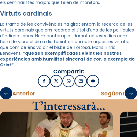
els seminaristes majors que feien de monitors.
Virtuts cardinals
La trama de les convivències ha girat entorn la recerca de les
virtuts cardinals que ens recorda al títol d’una de les pel·lícules
d’Indiana Jones. Hem contemplat durant aquests dies com
hem de viure el dia a dia tenint en compte aquestes virtuts,
que com bé ens va dir el bisbe de Tortosa, Mons. Enric
Benavent,
“queden exemplificades vivint les nostres
experiències amb humilitat sincera i de cor, a exemple de
Crist”
.
Compartir:
Facebook
X / Twitter
WhatsApp
Email
Imprimir
Anterior
Següent
T’interessarà…