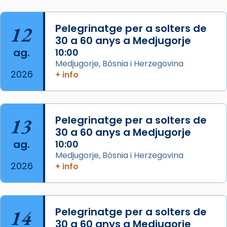
gran a Mataró.
«Si vols saber què és calor, ves per les
12
Pelegrinatge per a solters de
Santes a Mataró»🥵.
30 a 60 anys a Medjugorje
ag.
10:00
Photo
Medjugorje, Bòsnia i Herzegovina
View on Facebook
·
Share
2026
+ info
Arquebisbat de Barcelona
2 weeks ago
13
Pelegrinatge per a solters de
Jaume, fill de Zebedeu, és juntament amb el
30 a 60 anys a Medjugorje
seu germà Joan i Pere un dels que
ag.
10:00
acompanyava més de prop Jesús.
Medjugorje, Bòsnia i Herzegovina
2026
+ info
Segons el llibre dels Fets (12,2) fou el primer
apòstol màrtir, decapitat a Jerusalem per
Herodes Agripa (vers l'any 44).
Patró de Galícia, després de les invasions
14
Pelegrinatge per a solters de
musulmanes fou venerat com a patró dels
30 a 60 anys a Medjugorje