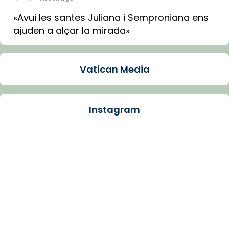
«Avui les santes Juliana i Semproniana ens
ajuden a alçar la mirada»
Mons. Sergi Gordo, bisbe de Tortosa, ha
presidit aquest 27 de juliol la missa de Les
Vatican Media
Santes de Mataró.
🔗
tinyurl.com/cvu5jmbk
📸 J. Merino
Instagram
Photo
View on Facebook
·
Share
Arquebisbat de Barcelona
is at Catedral
de Barcelona.
1 week ago
Aquest dilluns, 27 de juliol, ha tingut lloc la
missa d’acció de gràcies en agraïment al