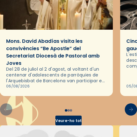
Mons. David Abadías visita les
Cinc
convivències “Be Apostle” del
gaud
L'es
Secretariat Diocesà de Pastoral amb
desc
Joves
comp
Del 28 de juliol al 2 d'agost, al voltant d'un
deix
centenar d'adolescents de parròquies de
trav
l'Arquebisbat de Barcelona van participar en
les convivències Be Apostle, organitzades
06/08/2026
05/0
pel Secretariat Diocesà de Pastoral amb…
Veure-ho tot