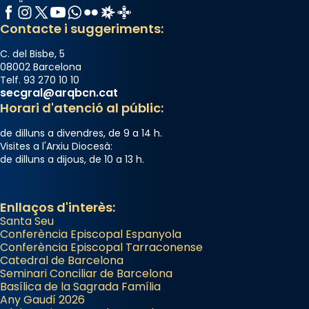
Facebook
Instagram
X / Twitter
YouTube
WhatsApp
Flickr
Radio Estel
Catalunya Cristiana
Contacte i suggeriments:
C. del Bisbe, 5
08002 Barcelona
Telf. 93 270 10 10
secgral@arqbcn.cat
Horari d'atenció al públic:
de dilluns a divendres, de 9 a 14 h.
Visites a l'Arxiu Diocesà:
de dilluns a dijous, de 10 a 13 h.
Enllaços d'interès:
Santa Seu
Conferència Episcopal Espanyola
Conferència Episcopal Tarraconense
Catedral de Barcelona
Seminari Conciliar de Barcelona
Basílica de la Sagrada Família
Any Gaudí 2026