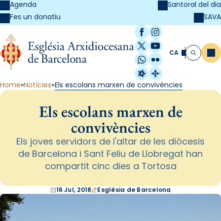
Agenda
Santoral del dia
SAVA
Fes un donatiu
Facebook
Instagram
X / Twitter
YouTube
CA
Me
Cerca
WhatsApp
Flickr
Radio Estel
Catalunya Cristi
Home
Notícies
Els escolans marxen de convivències
Els escolans marxen de
convivències
Els joves servidors de l'altar de les diòcesis
de Barcelona i Sant Feliu de Llobregat han
compartit cinc dies a Tortosa
16 Jul, 2018
Església de Barcelona