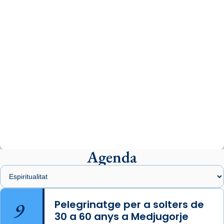
comitè organitzador de la visita apostòlica
del Sant Pare Lleó XIV a Barcelona, i als
col·laboradors, a la Catedral de Barcelona.
L’arquebisbe de Barcelona, el cardenal Joan
Josep Omella, ha presidit la missa i l’ha
concelebrat el bisbe auxiliar de Barcelona,
Mons. David Abadías.
📸 Dr. G. Simón
Photo
View on Facebook
·
Share
Agenda
Arquebisbat de Barcelona
2 weeks ago
Memòria de les santes Juliana i
Semproniana, verges i màrtirs.
9
Pelegrinatge per a solters de
30 a 60 anys a Medjugorje
Acompanyant la història de sant Cugat, a