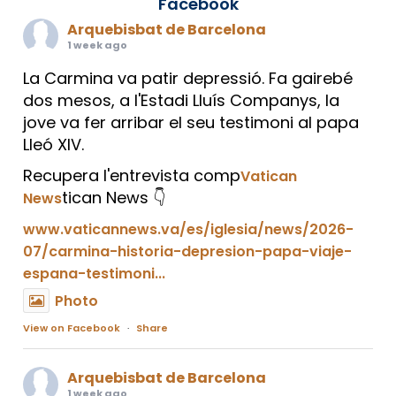
Facebook
Arquebisbat de Barcelona
1 week ago
La Carmina va patir depressió. Fa gairebé
dos mesos, a l'Estadi Lluís Companys, la
jove va fer arribar el seu testimoni al papa
Lleó XIV.
Recupera l'entrevista comp
Vatican
tican News 👇
News
www.vaticannews.va/es/iglesia/news/2026-
07/carmina-historia-depresion-papa-viaje-
espana-testimoni...
Photo
View on Facebook
·
Share
Arquebisbat de Barcelona
1 week ago