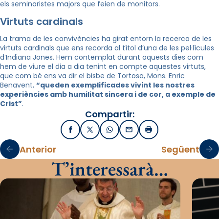
els seminaristes majors que feien de monitors.
Virtuts cardinals
La trama de les convivències ha girat entorn la recerca de les
virtuts cardinals que ens recorda al títol d’una de les pel·lícules
d’Indiana Jones. Hem contemplat durant aquests dies com
hem de viure el dia a dia tenint en compte aquestes virtuts,
que com bé ens va dir el bisbe de Tortosa, Mons. Enric
Benavent,
“queden exemplificades vivint les nostres
experiències amb humilitat sincera i de cor, a exemple de
Crist”
.
Compartir:
Facebook
X / Twitter
WhatsApp
Email
Imprimir
Anterior
Següent
T’interessarà…