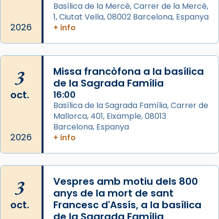
gran a Mataró.
Basílica de la Mercè, Carrer de la Mercè,
1, Ciutat Vella, 08002 Barcelona, Espanya
«Si vols saber què és calor, ves per les
2026
+ info
Santes a Mataró»🥵.
Photo
View on Facebook
·
Share
3
Missa francòfona a la basílica
de la Sagrada Família
Arquebisbat de Barcelona
oct.
16:00
2 weeks ago
Basílica de la Sagrada Família, Carrer de
Mallorca, 401, Eixample, 08013
Jaume, fill de Zebedeu, és juntament amb el
Barcelona, Espanya
seu germà Joan i Pere un dels que
2026
+ info
acompanyava més de prop Jesús.
Segons el llibre dels Fets (12,2) fou el primer
apòstol màrtir, decapitat a Jerusalem per
3
Vespres amb motiu dels 800
Herodes Agripa (vers l'any 44).
anys de la mort de sant
Patró de Galícia, després de les invasions
oct.
Francesc d'Assís, a la basílica
musulmanes fou venerat com a patró dels
de la Sagrada Família