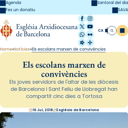
Agenda
Santoral del dia
SAVA
Fes un donatiu
Facebook
Instagram
X / Twitter
YouTube
CA
Me
Cerca
WhatsApp
Flickr
Radio Estel
Catalunya Cristi
Home
Notícies
Els escolans marxen de convivències
Els escolans marxen de
convivències
Els joves servidors de l'altar de les diòcesis
de Barcelona i Sant Feliu de Llobregat han
compartit cinc dies a Tortosa
16 Jul, 2018
Església de Barcelona