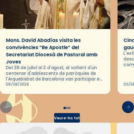
Mons. David Abadías visita les
Cinc
convivències “Be Apostle” del
gaud
L'es
Secretariat Diocesà de Pastoral amb
desc
Joves
comp
Del 28 de juliol al 2 d'agost, al voltant d'un
deix
centenar d'adolescents de parròquies de
trav
l'Arquebisbat de Barcelona van participar en
les convivències Be Apostle, organitzades
06/08/2026
05/0
pel Secretariat Diocesà de Pastoral amb…
Veure-ho tot