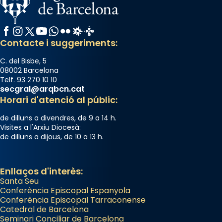
Facebook
Instagram
X / Twitter
YouTube
WhatsApp
Flickr
Radio Estel
Catalunya Cristiana
Contacte i suggeriments:
C. del Bisbe, 5
08002 Barcelona
Telf. 93 270 10 10
secgral@arqbcn.cat
Horari d'atenció al públic:
de dilluns a divendres, de 9 a 14 h.
Visites a l'Arxiu Diocesà:
de dilluns a dijous, de 10 a 13 h.
Enllaços d'interès:
Santa Seu
Conferència Episcopal Espanyola
Conferència Episcopal Tarraconense
Catedral de Barcelona
Seminari Conciliar de Barcelona