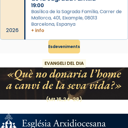
Regnes castellans i més tard de tota
19:00
Basílica de la Sagrada Família, Carrer de
Espanya.
Mallorca, 401, Eixample, 08013
El seu sepulcre a Compostela fou un gran
Barcelona, Espanya
centre de peregrinacions medievals de tot
2026
+ info
el món cristià, després de Roma i terra
Santa.
Esdeveniments
«A Raïms de Sant Jaume, raïms aigualits;
raïms de setembre te'n llepes els dits»,
EVANGELI DEL DIA
segons una dita popular.
Què no donaria l’home
Photo
a canvi de la seva vida?
View on Facebook
·
Share
(Mt 16,24-28)