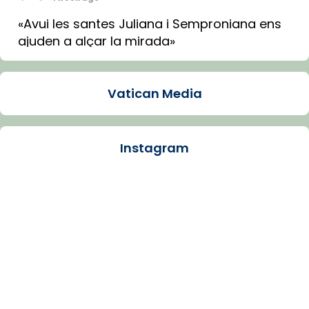
«Avui les santes Juliana i Semproniana ens
ajuden a alçar la mirada»
Mons. Sergi Gordo, bisbe de Tortosa, ha
presidit aquest 27 de juliol la missa de Les
Vatican Media
Santes de Mataró.
🔗
tinyurl.com/cvu5jmbk
📸 J. Merino
Instagram
Photo
View on Facebook
·
Share
Arquebisbat de Barcelona
is at Catedral
de Barcelona.
1 week ago
Aquest dilluns, 27 de juliol, ha tingut lloc la
missa d’acció de gràcies en agraïment al