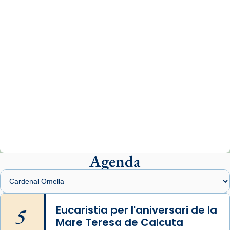
comitè organitzador de la visita apostòlica
del Sant Pare Lleó XIV a Barcelona, i als
col·laboradors, a la Catedral de Barcelona.
L’arquebisbe de Barcelona, el cardenal Joan
Josep Omella, ha presidit la missa i l’ha
concelebrat el bisbe auxiliar de Barcelona,
Mons. David Abadías.
📸 Dr. G. Simón
Photo
View on Facebook
·
Share
Agenda
Arquebisbat de Barcelona
2 weeks ago
Memòria de les santes Juliana i
Semproniana, verges i màrtirs.
5
Eucaristia per l'aniversari de la
Mare Teresa de Calcuta
Acompanyant la història de sant Cugat, a