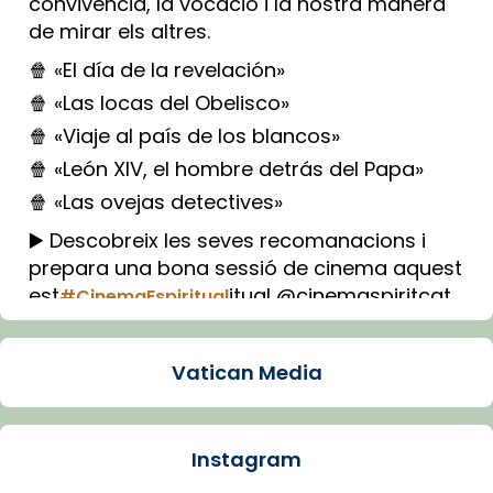
convivència, la vocació i la nostra manera
de mirar els altres.
🍿 «El día de la revelación»
🍿 «Las locas del Obelisco»
🍿 «Viaje al país de los blancos»
🍿 «León XIV, el hombre detrás del Papa»
🍿 «Las ovejas detectives»
▶️ Descobreix les seves recomanacions i
prepara una bona sessió de cinema aquest
est
itual @cinemaspiritcat
#CinemaEspiritual
Imatge: Generada amb IA (OpenAI)
Video
Vatican Media
View on Facebook
·
Share
Instagram
Arquebisbat de Barcelona
2 weeks ago