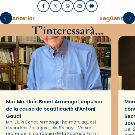
Facebook
X / Twitter
WhatsApp
Email
Imprimir
Anterior
Següent
T’interessarà…
Mor Mn. Lluís Bonet Armengol, impulsor
Mons
de la causa de beatificació d’Antoni
conv
Gaudí
Sec
Mn. Lluís Bonet Armengol ha mort aquest
Jov
divendres 7 d’agost, als 95 anys. Va ser
Del 2
rector de la parròquia de la Sagrada Família