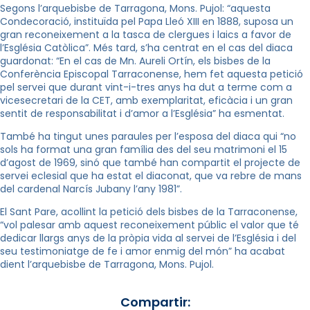
Segons l’arquebisbe de Tarragona, Mons. Pujol: “aquesta
Condecoració, instituïda pel Papa Lleó XIII en 1888, suposa un
gran reconeixement a la tasca de clergues i laics a favor de
l’Església Catòlica”. Més tard, s’ha centrat en el cas del diaca
guardonat: “En el cas de Mn. Aureli Ortín, els bisbes de la
Conferència Episcopal Tarraconense, hem fet aquesta petició
pel servei que durant vint-i-tres anys ha dut a terme com a
vicesecretari de la CET, amb exemplaritat, eficàcia i un gran
sentit de responsabilitat i d’amor a l’Església” ha esmentat.
També ha tingut unes paraules per l’esposa del diaca qui “no
sols ha format una gran família des del seu matrimoni el 15
d’agost de 1969, sinó que també han compartit el projecte de
servei eclesial que ha estat el diaconat, que va rebre de mans
del cardenal Narcís Jubany l’any 1981”.
El Sant Pare, acollint la petició dels bisbes de la Tarraconense,
“vol palesar amb aquest reconeixement públic el valor que té
dedicar llargs anys de la pròpia vida al servei de l’Església i del
seu testimoniatge de fe i amor enmig del món” ha acabat
dient l’arquebisbe de Tarragona, Mons. Pujol.
Compartir: