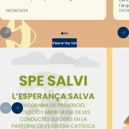
cent
de Barcelona durant 25 anys, entre 1993 i
l'Ar
2018,…
08/08/2026
les 
06/0
pel 
Veure-ho tot