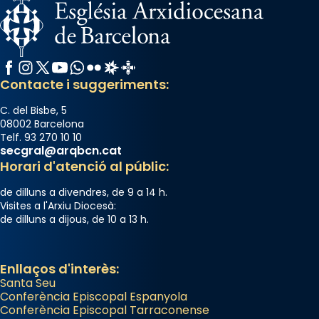
L’arquebisbe de Barcelona, el cardenal Joan
Josep Omella, ha presidit la missa i l’ha
concelebrat el bisbe auxiliar de Barcelona,
Facebook
Instagram
X / Twitter
YouTube
WhatsApp
Flickr
Radio Estel
Catalunya Cristiana
Mons. David Abadías.
Contacte i suggeriments:
📸 Dr. G. Simón
C. del Bisbe, 5
Photo
08002 Barcelona
Telf. 93 270 10 10
View on Facebook
·
Share
secgral@arqbcn.cat
Horari d'atenció al públic:
Arquebisbat de Barcelona
de dilluns a divendres, de 9 a 14 h.
2 weeks ago
Visites a l'Arxiu Diocesà:
de dilluns a dijous, de 10 a 13 h.
Memòria de les santes Juliana i
Semproniana, verges i màrtirs.
Acompanyant la història de sant Cugat, a
Enllaços d'interès:
Santa Seu
partir de l’Edat Mitjana sorgeix la tradició
Conferència Episcopal Espanyola
que les santes Juliana (“relatiu a Júlia”) i
Conferència Episcopal Tarraconense