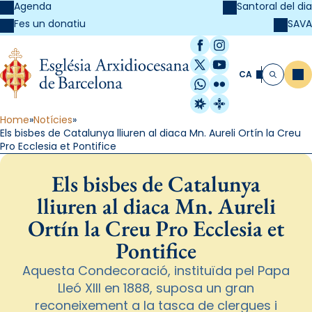
Agenda
Santoral del dia
SAVA
Fes un donatiu
Facebook
Instagram
X / Twitter
YouTube
CA
Me
Cerca
WhatsApp
Flickr
Radio Estel
Catalunya Cristi
Home
Notícies
Els bisbes de Catalunya lliuren al diaca Mn. Aureli Ortín la Creu
Pro Ecclesia et Pontifice
Els bisbes de Catalunya
lliuren al diaca Mn. Aureli
Ortín la Creu Pro Ecclesia et
Pontifice
Aquesta Condecoració, instituïda pel Papa
Lleó XIII en 1888, suposa un gran
reconeixement a la tasca de clergues i