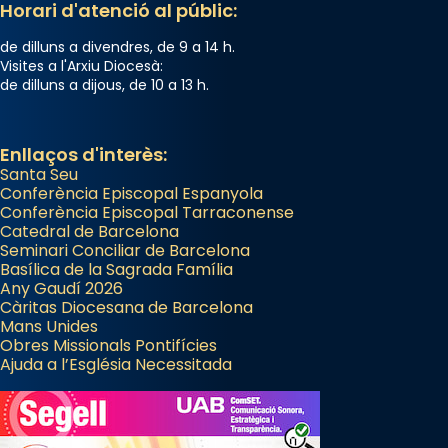
Semproniana (“relatiu a Semprònia =
Horari d'atenció al públic:
eterna”) són deixebles seves. I l’any 1667, el
de dilluns a divendres, de 9 a 14 h.
frare Joan Gaspar Roig, afirma en una obra
Visites a l'Arxiu Diocesà:
que les santes són filles de l’antiga Iluro.
de dilluns a dijous, de 10 a 13 h.
Mataró en reivindicarà les relíquies fins que
les aconseguirà el 1772. L’ofici que es canta
a la “Missa de les Santes” (“Missa de
Enllaços d'interès:
Santa Seu
Glòria”) fou composta el 1848 per Mn.
Conferència Episcopal Espanyola
Manuel Blanch, amb aire d’òpera
Conferència Episcopal Tarraconense
italianitzant; s’interpreta per privilegi
Catedral de Barcelona
pontifici, amb orquestra i cor, i té una
Seminari Conciliar de Barcelona
Basílica de la Sagrada Família
duració aproximada de tres hores. Després,
Any Gaudí 2026
processó (recuperada el 1972) al voltant
Càritas Diocesana de Barcelona
del temple amb les relíquies de les santes.
Mans Unides
Obres Missionals Pontifícies
Des de 1985 hi participa també un grup de
Ajuda a l’Església Necessitada
diablesses amb música i ball propis. Festa
gran a Mataró.
«Si vols saber què és calor, ves per les