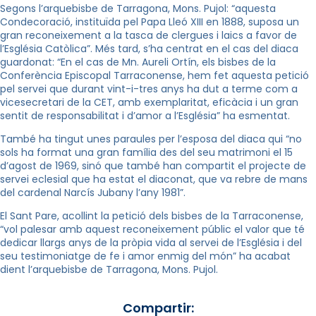
Segons l’arquebisbe de Tarragona, Mons. Pujol: “aquesta
Condecoració, instituïda pel Papa Lleó XIII en 1888, suposa un
gran reconeixement a la tasca de clergues i laics a favor de
l’Església Catòlica”. Més tard, s’ha centrat en el cas del diaca
guardonat: “En el cas de Mn. Aureli Ortín, els bisbes de la
Conferència Episcopal Tarraconense, hem fet aquesta petició
pel servei que durant vint-i-tres anys ha dut a terme com a
vicesecretari de la CET, amb exemplaritat, eficàcia i un gran
sentit de responsabilitat i d’amor a l’Església” ha esmentat.
També ha tingut unes paraules per l’esposa del diaca qui “no
sols ha format una gran família des del seu matrimoni el 15
d’agost de 1969, sinó que també han compartit el projecte de
servei eclesial que ha estat el diaconat, que va rebre de mans
del cardenal Narcís Jubany l’any 1981”.
El Sant Pare, acollint la petició dels bisbes de la Tarraconense,
“vol palesar amb aquest reconeixement públic el valor que té
dedicar llargs anys de la pròpia vida al servei de l’Església i del
seu testimoniatge de fe i amor enmig del món” ha acabat
dient l’arquebisbe de Tarragona, Mons. Pujol.
Compartir: