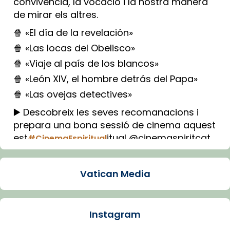
convivència, la vocació i la nostra manera
de mirar els altres.
🍿 «El día de la revelación»
🍿 «Las locas del Obelisco»
🍿 «Viaje al país de los blancos»
🍿 «León XIV, el hombre detrás del Papa»
🍿 «Las ovejas detectives»
▶️ Descobreix les seves recomanacions i
prepara una bona sessió de cinema aquest
est
itual @cinemaspiritcat
#CinemaEspiritual
Imatge: Generada amb IA (OpenAI)
Video
Vatican Media
View on Facebook
·
Share
Instagram
Arquebisbat de Barcelona
1 week ago