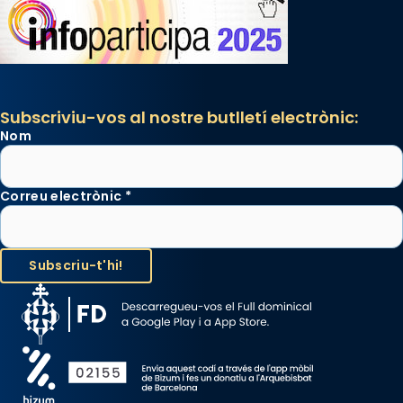
Santes a Mataró»🥵.
Photo
View on Facebook
·
Share
Subscriviu-vos al nostre butlletí electrònic:
Nom
Correu electrònic
*