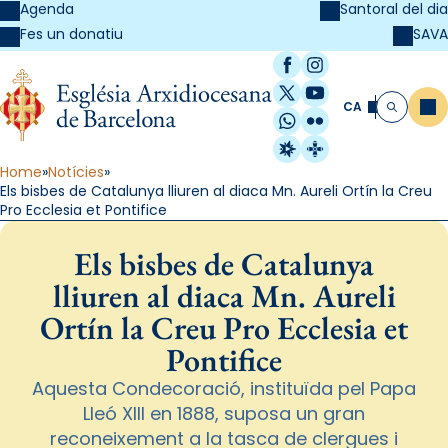
Agenda
Santoral del dia
SAVA
Fes un donatiu
Facebook
Instagram
X / Twitter
YouTube
CA
Me
Cerca
WhatsApp
Flickr
Radio Estel
Catalunya Cristi
Home
Notícies
Els bisbes de Catalunya lliuren al diaca Mn. Aureli Ortín la Creu
Pro Ecclesia et Pontifice
Els bisbes de Catalunya
lliuren al diaca Mn. Aureli
Ortín la Creu Pro Ecclesia et
Pontifice
Aquesta Condecoració, instituïda pel Papa
Lleó XIII en 1888, suposa un gran
reconeixement a la tasca de clergues i