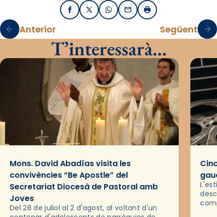
Facebook
X / Twitter
WhatsApp
Email
Imprimir
Anterior
Següent
T’interessarà…
Mons. David Abadías visita les
Cinc
convivències “Be Apostle” del
gaud
L'es
Secretariat Diocesà de Pastoral amb
desc
Joves
comp
Del 28 de juliol al 2 d'agost, al voltant d'un
deix