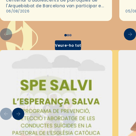
centenar d'adolescents de parròquies de
trav
l'Arquebisbat de Barcelona van participar en
les convivències Be Apostle, organitzades
06/08/2026
05/0
pel Secretariat Diocesà de Pastoral amb…
Veure-ho tot