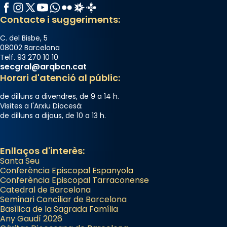
Facebook
Instagram
X / Twitter
YouTube
WhatsApp
Flickr
Radio Estel
Catalunya Cristiana
Contacte i suggeriments:
C. del Bisbe, 5
08002 Barcelona
Telf. 93 270 10 10
secgral@arqbcn.cat
Horari d'atenció al públic:
de dilluns a divendres, de 9 a 14 h.
Visites a l'Arxiu Diocesà:
de dilluns a dijous, de 10 a 13 h.
Enllaços d'interès:
Santa Seu
Conferència Episcopal Espanyola
Conferència Episcopal Tarraconense
Catedral de Barcelona
Seminari Conciliar de Barcelona
Basílica de la Sagrada Família
Any Gaudí 2026