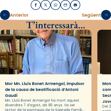
Facebook
X / Twitter
WhatsApp
Email
Imprimir
Anterior
Següent
T’interessarà…
Mor Mn. Lluís Bonet Armengol, impulsor
Mons
de la causa de beatificació d’Antoni
conv
Gaudí
Sec
Mn. Lluís Bonet Armengol ha mort aquest
Jov
divendres 7 d’agost, als 95 anys. Va ser
Del 2
rector de la parròquia de la Sagrada Família