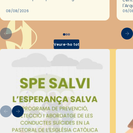
cent
de Barcelona durant 25 anys, entre 1993 i
l'Ar
2018,…
08/08/2026
les 
06/0
pel 
Veure-ho tot