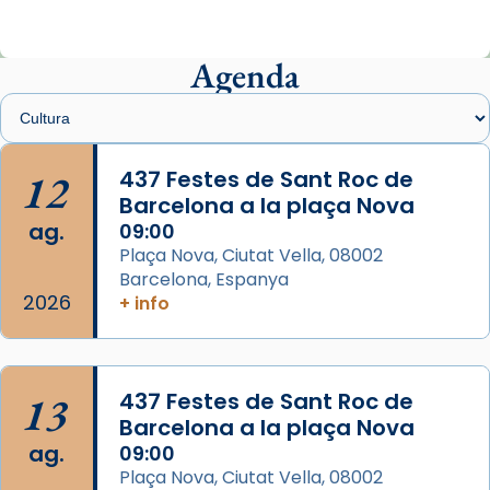
ajuden a alçar la mirada»
Mons. Sergi Gordo, bisbe de Tortosa, ha
presidit aquest 27 de juliol la missa de Les
Agenda
Santes de Mataró.
🔗
tinyurl.com/cvu5jmbk
📸 J. Merino
12
437 Festes de Sant Roc de
Barcelona a la plaça Nova
Photo
ag.
09:00
View on Facebook
·
Share
Plaça Nova, Ciutat Vella, 08002
Barcelona, Espanya
Arquebisbat de Barcelona
2026
is at Catedral
+ info
de Barcelona.
2 weeks ago
Aquest dilluns, 27 de juliol, ha tingut lloc la
13
437 Festes de Sant Roc de
missa d’acció de gràcies en agraïment al
Barcelona a la plaça Nova
comitè organitzador de la visita apostòlica
ag.
09:00
del Sant Pare Lleó XIV a Barcelona, i als
Plaça Nova, Ciutat Vella, 08002
col·laboradors, a la Catedral de Barcelona.