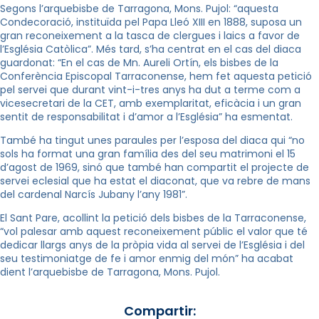
Segons l’arquebisbe de Tarragona, Mons. Pujol: “aquesta
Condecoració, instituïda pel Papa Lleó XIII en 1888, suposa un
gran reconeixement a la tasca de clergues i laics a favor de
l’Església Catòlica”. Més tard, s’ha centrat en el cas del diaca
guardonat: “En el cas de Mn. Aureli Ortín, els bisbes de la
Conferència Episcopal Tarraconense, hem fet aquesta petició
pel servei que durant vint-i-tres anys ha dut a terme com a
vicesecretari de la CET, amb exemplaritat, eficàcia i un gran
sentit de responsabilitat i d’amor a l’Església” ha esmentat.
També ha tingut unes paraules per l’esposa del diaca qui “no
sols ha format una gran família des del seu matrimoni el 15
d’agost de 1969, sinó que també han compartit el projecte de
servei eclesial que ha estat el diaconat, que va rebre de mans
del cardenal Narcís Jubany l’any 1981”.
El Sant Pare, acollint la petició dels bisbes de la Tarraconense,
“vol palesar amb aquest reconeixement públic el valor que té
dedicar llargs anys de la pròpia vida al servei de l’Església i del
seu testimoniatge de fe i amor enmig del món” ha acabat
dient l’arquebisbe de Tarragona, Mons. Pujol.
Compartir: