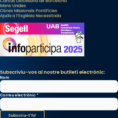
Càritas Diocesana de Barcelona
Mans Unides
Obres Missionals Pontifícies
Ajuda a l’Església Necessitada
Subscriviu-vos al nostre butlletí electrònic:
Nom
Correu electrònic
*