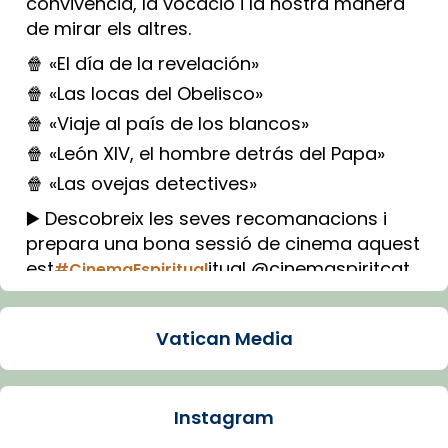
convivència, la vocació i la nostra manera
de mirar els altres.
🍿 «El día de la revelación»
🍿 «Las locas del Obelisco»
🍿 «Viaje al país de los blancos»
🍿 «León XIV, el hombre detrás del Papa»
🍿 «Las ovejas detectives»
▶️ Descobreix les seves recomanacions i
prepara una bona sessió de cinema aquest
est
itual @cinemaspiritcat
#CinemaEspiritual
Imatge: Generada amb IA (OpenAI)
Video
Vatican Media
View on Facebook
·
Share
Instagram
Arquebisbat de Barcelona
1 week ago