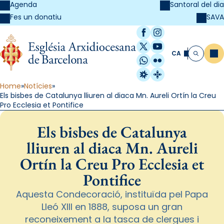
Agenda
Santoral del dia
SAVA
Fes un donatiu
Facebook
Instagram
X / Twitter
YouTube
CA
Me
Cerca
WhatsApp
Flickr
Radio Estel
Catalunya Cristi
Home
Notícies
Els bisbes de Catalunya lliuren al diaca Mn. Aureli Ortín la Creu
Pro Ecclesia et Pontifice
Els bisbes de Catalunya
lliuren al diaca Mn. Aureli
Ortín la Creu Pro Ecclesia et
Pontifice
Aquesta Condecoració, instituïda pel Papa
Lleó XIII en 1888, suposa un gran
reconeixement a la tasca de clergues i