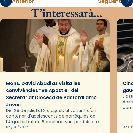
Anterior
Següent
T’interessarà…
Mons. David Abadías visita les
Cinc
convivències “Be Apostle” del
gaud
L'es
Secretariat Diocesà de Pastoral amb
desc
Joves
comp
Del 28 de juliol al 2 d'agost, al voltant d'un
deix
centenar d'adolescents de parròquies de
trav
l'Arquebisbat de Barcelona van participar en
les convivències Be Apostle, organitzades
06/08/2026
05/0