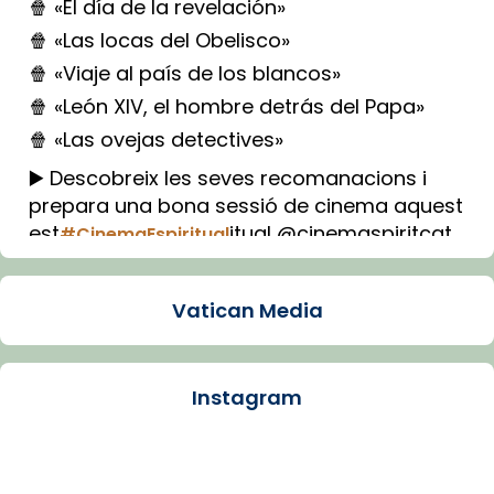
🍿 «El día de la revelación»
🍿 «Las locas del Obelisco»
🍿 «Viaje al país de los blancos»
🍿 «León XIV, el hombre detrás del Papa»
🍿 «Las ovejas detectives»
▶️ Descobreix les seves recomanacions i
prepara una bona sessió de cinema aquest
est
itual @cinemaspiritcat
#CinemaEspiritual
Imatge: Generada amb IA (OpenAI)
Video
Vatican Media
View on Facebook
·
Share
Instagram
Arquebisbat de Barcelona
1 week ago
La Carmina va patir depressió. Fa gairebé
dos mesos, a l'Estadi Lluís Companys, la