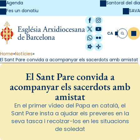
Agenda
Santoral del dia
SAVA
Fes un donatiu
Facebook
Instagram
X / Twitter
YouTube
CA
Me
Cerca
WhatsApp
Flickr
Radio Estel
Catalunya Cristi
Home
Notícies
El Sant Pare convida a acompanyar els sacerdots amb amistat
El Sant Pare convida a
acompanyar els sacerdots amb
amistat
En el primer vídeo del Papa en català, el
Sant Pare insta a ajudar els preveres en la
seva tasca i recolzar-los en les situacions
de soledat