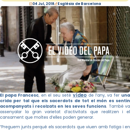
04 Jul, 2018
Església de Barcelona
vídeo
El papa Francesc
, en el seu setè
de l’any, va fer
un
crida per tal que els sacerdots de tot el món es sentin
acompanyats i recolzats en les seves funcions
. També va
assenyalar la gran varietat d’activitats que realitzen i el
cansament que moltes d’elles poden generar.
“Preguem junts perquè els sacerdots que viuen amb fatiga i en