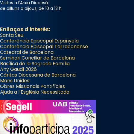
Visites a l'Arxiu Diocesà:
que les santes són filles de l’antiga Iluro.
de dilluns a dijous, de 10 a 13 h.
Mataró en reivindicarà les relíquies fins que
les aconseguirà el 1772. L’ofici que es canta
a la “Missa de les Santes” (“Missa de
Enllaços d'interès:
Santa Seu
Glòria”) fou composta el 1848 per Mn.
Conferència Episcopal Espanyola
Manuel Blanch, amb aire d’òpera
Conferència Episcopal Tarraconense
italianitzant; s’interpreta per privilegi
Catedral de Barcelona
pontifici, amb orquestra i cor, i té una
Seminari Conciliar de Barcelona
Basílica de la Sagrada Família
duració aproximada de tres hores. Després,
Any Gaudí 2026
processó (recuperada el 1972) al voltant
Càritas Diocesana de Barcelona
del temple amb les relíquies de les santes.
Mans Unides
Obres Missionals Pontifícies
Des de 1985 hi participa també un grup de
Ajuda a l’Església Necessitada
diablesses amb música i ball propis. Festa
gran a Mataró.
«Si vols saber què és calor, ves per les
Santes a Mataró»🥵.
Photo