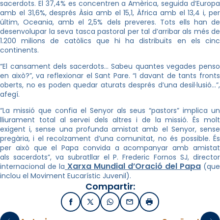
sacerdots. El 37,4% es concentren a Amèrica, seguida d’Europa
amb el 31,6%, després Àsia amb el 15,1, Àfrica amb el 13,4 i, per
últim, Oceania, amb el 2,5% dels preveres. Tots ells han de
desenvolupar la seva tasca pastoral per tal d’arribar als més de
1.200 milions de catòlics que hi ha distribuïts en els cinc
continents.
“El cansament dels sacerdots… Sabeu quantes vegades penso
en això?”, va reflexionar el Sant Pare. “I davant de tants fronts
oberts, no es poden quedar aturats després d’una desil·lusió…”,
afegí.
“La missió que confia el Senyor als seus “pastors” implica un
lliurament total al servei dels altres i de la missió. És molt
exigent i, sense una profunda amistat amb el Senyor, sense
pregària, i el recolzament d’una comunitat, no és possible. És
per això que el Papa convida a acompanyar amb amistat
als sacerdots”, va subratllar el P. Frederic Fornos SJ, director
Xarxa Mundial d’Oració del Papa
internacional de la
(que
inclou el Moviment Eucarístic Juvenil).
Compartir:
Facebook
X / Twitter
WhatsApp
Email
Imprimir