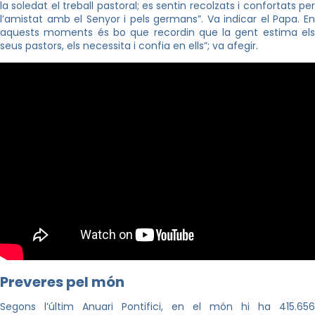
la soledat el treball pastoral; es sentin recolzats i confortats per
l’amistat amb el Senyor i pels germans”. Va indicar el Papa. En
aquests moments és bo que recordin que la gent estima els
seus pastors, els necessita i confia en ells”; va afegir.
Preveres pel món
Segons l’últim Anuari Pontifici, en el món hi ha 415.656