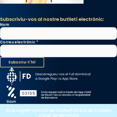
View on Facebook
·
Share
Subscriviu-vos al nostre butlletí electrònic:
Nom
Correu electrònic
*
Avís Legal
Protecció de Dades
Política de Cookies
Canal de denúncia