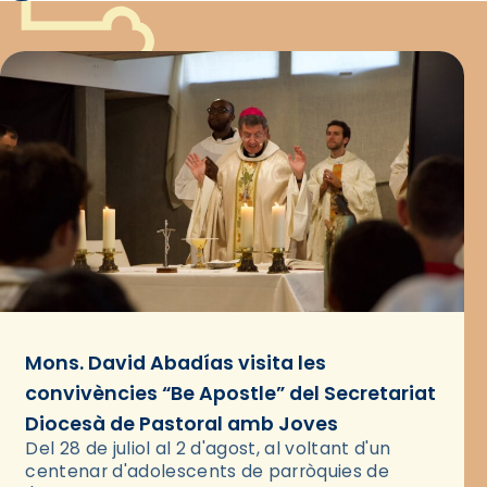
Mons. David Abadías visita les
convivències “Be Apostle” del Secretariat
Diocesà de Pastoral amb Joves
Del 28 de juliol al 2 d'agost, al voltant d'un
centenar d'adolescents de parròquies de