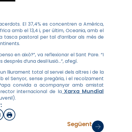
 sacerdots. El 37,4% es concentren a Amèrica,
frica amb el 13,4 i, per últim, Oceania, amb el
a tasca pastoral per tal d’arribar als més de
ontinents.
o en això?”, va reflexionar el Sant Pare. “I
després d’una desil·lusió…”, afegí.
n lliurament total al servei dels altres i de la
b el Senyor, sense pregària, i el recolzament
el Papa convida a acompanyar amb amistat
Xarxa Mundial
irector internacional de la
venil).
:
sApp
mail
Imprimir
Següent