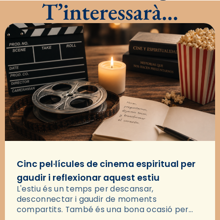
T’interessarà…
Cinc pel·lícules de cinema espiritual per
gaudir i reflexionar aquest estiu
L'estiu és un temps per descansar,
desconnectar i gaudir de moments
compartits. També és una bona ocasió per
deixar-se portar per una bona història i, a