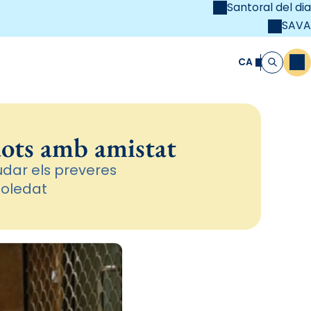
Santoral del dia
SAVA
el
unya Cristiana
CA
M
Cerca
dots amb amistat
udar els preveres
soledat