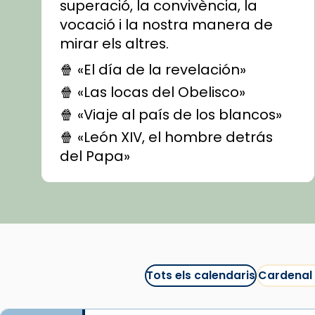
superació, la convivència, la
vocació i la nostra manera de
mirar els altres.
🍿 «El día de la revelación»
🍿 «Las locas del Obelisco»
🍿 «Viaje al país de los blancos»
🍿 «León XIV, el hombre detrás
del Papa»
🍿 «Las ovejas detectives»
▶️ Descobreix les seves
recomanacions i prepara una
bona sessió de cinema aquest
est
itual
#CinemaEspiritual
Tots els calendaris
Cardenal
@cinemaspiritcat
Imatge: Generada amb IA