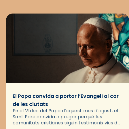
El Papa convida a portar l’Evangeli al cor
de les ciutats
En el Vídeo del Papa d’aquest mes d’agost, el
Sant Pare convida a pregar perquè les
comunitats cristianes siguin testimonis vius de
l’Evangeli enmig de les ciutats. A través d’una