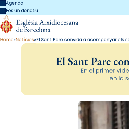
Agenda
Fes un donatiu
Home
Notícies
El Sant Pare convida a acompanyar els 
El Sant Pare co
En el primer víd
en la 