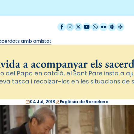
Facebook
Instagram
X / Twitter
YouTube
WhatsApp
Flickr
Radio Est
Catal
sacerdots amb amistat
nvida a acompanyar els sacer
eo del Papa en català, el Sant Pare insta a aj
seva tasca i recolzar-los en les situacions de 
04 Jul, 2018
Església de Barcelona