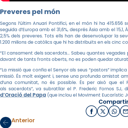
Preveres pel món
Segons l’últim Anuari Pontifici, en el món hi ha 415.656
seguida d’Europa amb el 31,6%, després Àsia amb el 15,1, À
2,5% dels preveres. Tots ells han de desenvolupar la sev
1.200 milions de catòlics que hi ha distribuïts en els cinc c
“El cansament dels sacerdots… Sabeu quantes vegades pens
davant de tants fronts oberts, no es poden quedar aturats 
“La missió que confia el Senyor als seus “pastors” implica u
missió. És molt exigent i, sense una profunda amistat am
d’una comunitat, no és possible. És per això que 
als sacerdots”, va subratllar el P. Frederic Fornos SJ, d
d’Oració del Papa
(que inclou el Moviment Eucarístic Ju
Compartir
Facebook
X / Twitter
What
E
Anterior