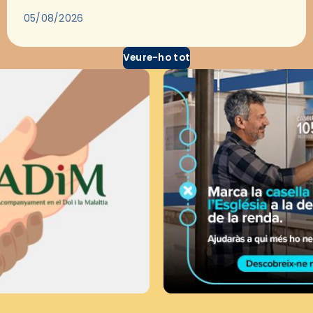
través del cinema, reflexionar sobre les…
05/08/2026
Veure-ho tot