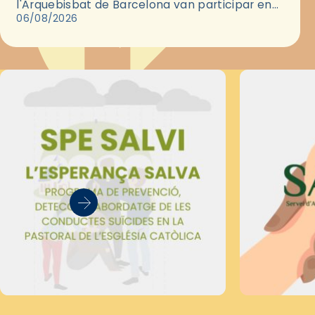
l'Arquebisbat de Barcelona van participar en
les convivències Be Apostle, organitzades pel
06/08/2026
Secretariat Diocesà de Pastoral amb…