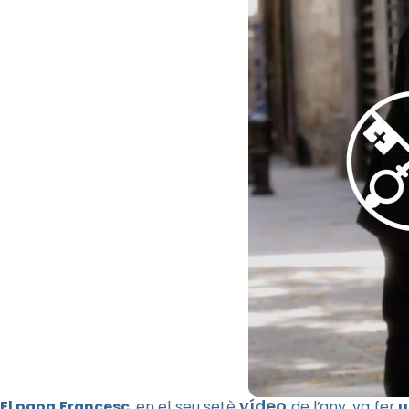
vídeo
El papa Francesc
, en el seu setè
de l’any, va fer
u