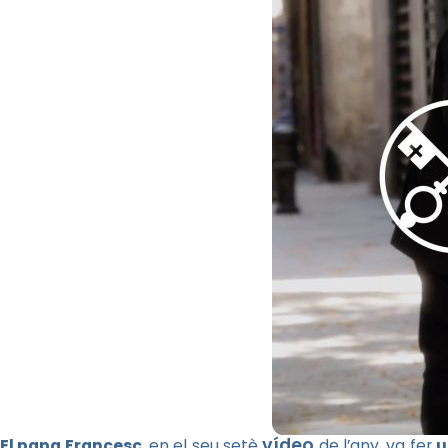
vídeo
El papa Francesc
, en el seu setè
de l’any, va fer
u