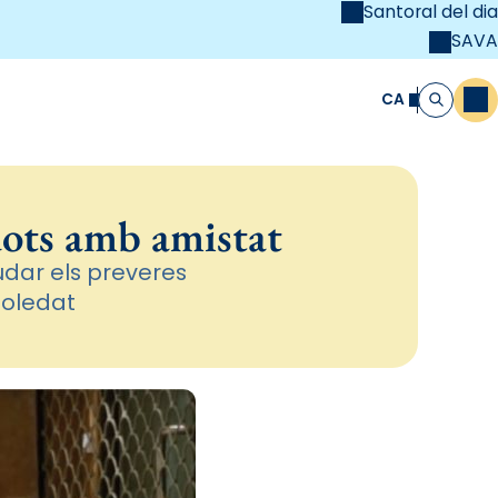
Santoral del dia
SAVA
el
unya Cristiana
CA
M
Cerca
dots amb amistat
udar els preveres
soledat