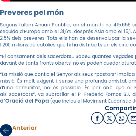
Preveres pel món
Segons l’últim Anuari Pontifici, en el món hi ha 415.656
seguida d’Europa amb el 31,6%, després Àsia amb el 15,1, À
2,5% dels preveres. Tots ells han de desenvolupar la sev
1.200 milions de catòlics que hi ha distribuïts en els cinc c
“El cansament dels sacerdots… Sabeu quantes vegades pens
davant de tants fronts oberts, no es poden quedar aturats 
“La missió que confia el Senyor als seus “pastors” implica u
missió. És molt exigent i, sense una profunda amistat am
d’una comunitat, no és possible. És per això que 
als sacerdots”, va subratllar el P. Frederic Fornos SJ, d
d’Oració del Papa
(que inclou el Moviment Eucarístic Ju
Compartir
Facebook
X / Twitter
What
E
Anterior