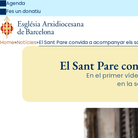
Agenda
Fes un donatiu
Home
Notícies
El Sant Pare convida a acompanyar els 
El Sant Pare co
En el primer víd
en la 