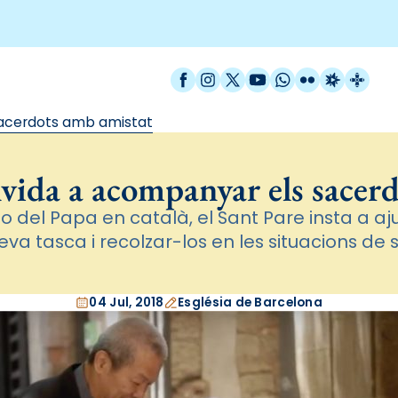
Facebook
Instagram
X / Twitter
YouTube
WhatsApp
Flickr
Radio Est
Catal
sacerdots amb amistat
nvida a acompanyar els sacer
eo del Papa en català, el Sant Pare insta a aj
seva tasca i recolzar-los en les situacions de 
04 Jul, 2018
Església de Barcelona