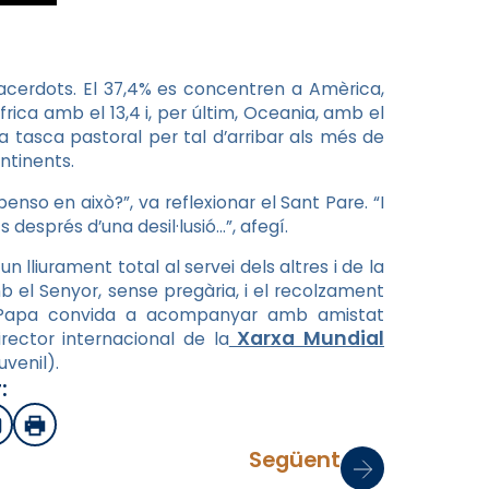
 sacerdots. El 37,4% es concentren a Amèrica,
frica amb el 13,4 i, per últim, Oceania, amb el
a tasca pastoral per tal d’arribar als més de
ontinents.
o en això?”, va reflexionar el Sant Pare. “I
després d’una desil·lusió…”, afegí.
n lliurament total al servei dels altres i de la
b el Senyor, sense pregària, i el recolzament
el Papa convida a acompanyar amb amistat
Xarxa Mundial
irector internacional de la
venil).
:
sApp
mail
Imprimir
Següent