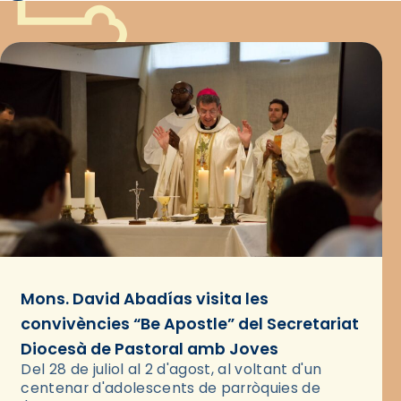
Mons. David Abadías visita les
convivències “Be Apostle” del Secretariat
Diocesà de Pastoral amb Joves
Del 28 de juliol al 2 d'agost, al voltant d'un
centenar d'adolescents de parròquies de