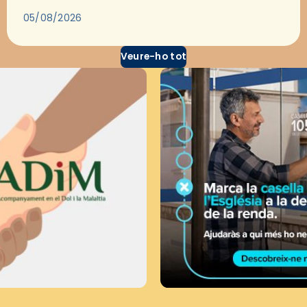
través del cinema, reflexionar sobre les…
05/08/2026
Veure-ho tot