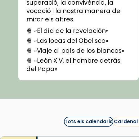
superació, la convivència, la
vocació i la nostra manera de
mirar els altres.
🍿 «El día de la revelación»
🍿 «Las locas del Obelisco»
🍿 «Viaje al país de los blancos»
🍿 «León XIV, el hombre detrás
del Papa»
🍿 «Las ovejas detectives»
▶️ Descobreix les seves
recomanacions i prepara una
bona sessió de cinema aquest
est
itual
#CinemaEspiritual
Tots els calendaris
Cardenal
@cinemaspiritcat
Imatge: Generada amb IA