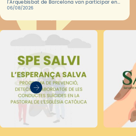
l'Arquebisbat de Barcelona van participar en
les convivències Be Apostle, organitzades pel
06/08/2026
Secretariat Diocesà de Pastoral amb…