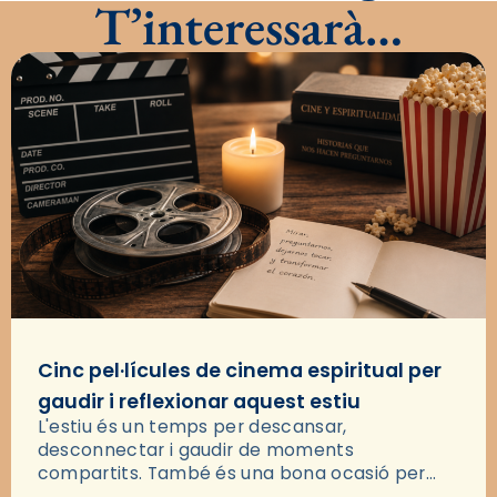
T’interessarà…
Cinc pel·lícules de cinema espiritual per
gaudir i reflexionar aquest estiu
L'estiu és un temps per descansar,
desconnectar i gaudir de moments
compartits. També és una bona ocasió per
deixar-se portar per una bona història i, a