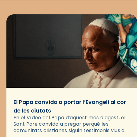
El Papa convida a portar l’Evangeli al cor
de les ciutats
En el Vídeo del Papa d’aquest mes d’agost, el
Sant Pare convida a pregar perquè les
comunitats cristianes siguin testimonis vius de
l’Evangeli enmig de les ciutats. A través d’una