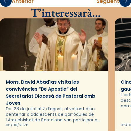
Anterior
Següent
T’interessarà…
Mons. David Abadías visita les
Cinc
convivències “Be Apostle” del
gaud
L'es
Secretariat Diocesà de Pastoral amb
desc
Joves
comp
Del 28 de juliol al 2 d'agost, al voltant d'un
deix
centenar d'adolescents de parròquies de
trav
l'Arquebisbat de Barcelona van participar en
les convivències Be Apostle, organitzades
06/08/2026
05/0