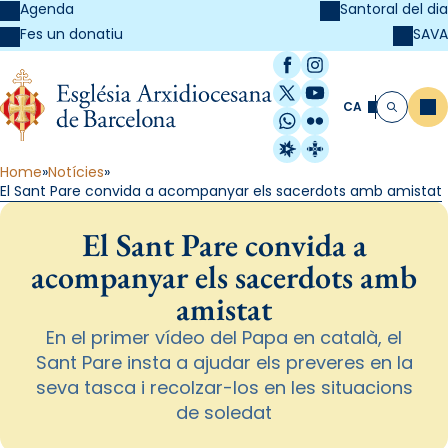
Agenda
Santoral del dia
SAVA
Fes un donatiu
Facebook
Instagram
X / Twitter
YouTube
CA
Me
Cerca
WhatsApp
Flickr
Radio Estel
Catalunya Cristi
Home
Notícies
El Sant Pare convida a acompanyar els sacerdots amb amistat
El Sant Pare convida a
acompanyar els sacerdots amb
amistat
En el primer vídeo del Papa en català, el
Sant Pare insta a ajudar els preveres en la
seva tasca i recolzar-los en les situacions
de soledat