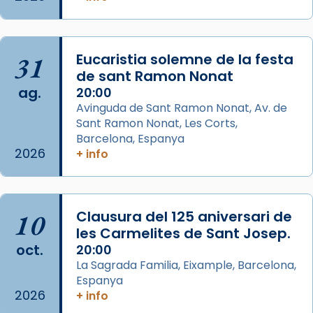
pontifici, amb orquestra i cor, i té una
duració aproximada de tres hores. Després,
processó (recuperada el 1972) al voltant
del temple amb les relíquies de les santes.
31
Eucaristia solemne de la festa
Des de 1985 hi participa també un grup de
de sant Ramon Nonat
ag.
diablesses amb música i ball propis. Festa
20:00
Avinguda de Sant Ramon Nonat, Av. de
gran a Mataró.
Sant Ramon Nonat, Les Corts,
«Si vols saber què és calor, ves per les
Barcelona, Espanya
Santes a Mataró»🥵.
2026
+ info
Photo
View on Facebook
·
Share
10
Clausura del 125 aniversari de
les Carmelites de Sant Josep.
Arquebisbat de Barcelona
oct.
20:00
2 weeks ago
La Sagrada Familia, Eixample, Barcelona,
Jaume, fill de Zebedeu, és juntament amb el
Espanya
seu germà Joan i Pere un dels que
2026
+ info
acompanyava més de prop Jesús.