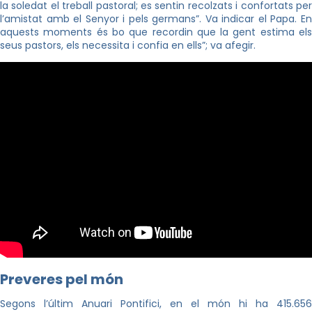
la soledat el treball pastoral; es sentin recolzats i confortats per
l’amistat amb el Senyor i pels germans”. Va indicar el Papa. En
aquests moments és bo que recordin que la gent estima els
seus pastors, els necessita i confia en ells”; va afegir.
Preveres pel món
Segons l’últim Anuari Pontifici, en el món hi ha 415.656