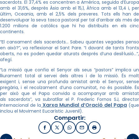
sacerdots. El 37,4% es concentren a Amèrica, seguida d’Europa
amb el 31,6%, després Àsia amb el 15,1, Àfrica amb el 13,4 i, per
últim, Oceania, amb el 2,5% dels preveres. Tots ells han de
desenvolupar la seva tasca pastoral per tal d’arribar als més de
1.200 milions de catòlics que hi ha distribuïts en els cinc
continents.
“El cansament dels sacerdots… Sabeu quantes vegades penso
en això?”, va reflexionar el Sant Pare. “I davant de tants fronts
oberts, no es poden quedar aturats després d’una desil·lusió…”,
afegí.
“La missió que confia el Senyor als seus “pastors” implica un
lliurament total al servei dels altres i de la missió. És molt
exigent i, sense una profunda amistat amb el Senyor, sense
pregària, i el recolzament d’una comunitat, no és possible. És
per això que el Papa convida a acompanyar amb amistat
als sacerdots”, va subratllar el P. Frederic Fornos SJ, director
Xarxa Mundial d’Oració del Papa
internacional de la
(que
inclou el Moviment Eucarístic Juvenil).
Compartir:
Facebook
X / Twitter
WhatsApp
Email
Imprimir