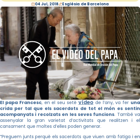
04 Jul, 2018
Església de Barcelona
vídeo
El papa Francesc
, en el seu setè
de l’any, va fer
un
crida per tal que els sacerdots de tot el món es sentin
acompanyats i recolzats en les seves funcions
. També va
assenyalar la gran varietat d’activitats que realitzen i el
cansament que moltes d’elles poden generar.
“Preguem junts perquè els sacerdots que viuen amb fatiga i en