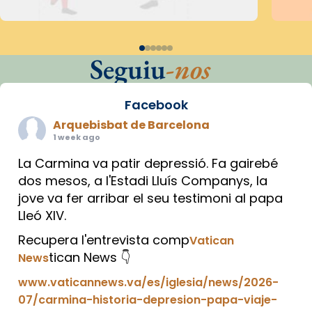
Seguiu
-nos
Facebook
Arquebisbat de Barcelona
1 week ago
La Carmina va patir depressió. Fa gairebé
dos mesos, a l'Estadi Lluís Companys, la
jove va fer arribar el seu testimoni al papa
Lleó XIV.
Recupera l'entrevista comp
Vatican
tican News 👇
News
www.vaticannews.va/es/iglesia/news/2026-
07/carmina-historia-depresion-papa-viaje-