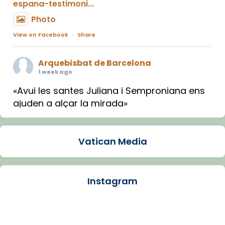
espana-testimoni...
Photo
View on Facebook
·
Share
Arquebisbat de Barcelona
1 week ago
«Avui les santes Juliana i Semproniana ens
ajuden a alçar la mirada»
Mons. Sergi Gordo, bisbe de Tortosa, ha
presidit aquest 27 de juliol la missa de Les
Vatican Media
Santes de Mataró.
🔗
tinyurl.com/cvu5jmbk
📸 J. Merino
Instagram
Photo
View on Facebook
·
Share