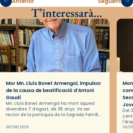
Anterior
Següent
T’interessarà…
Mor Mn. Lluís Bonet Armengol, impulsor
Mons
de la causa de beatificació d’Antoni
conv
Gaudí
Sec
Mn. Lluís Bonet Armengol ha mort aquest
Jov
divendres 7 d’agost, als 95 anys. Va ser
Del 2
rector de la parròquia de la Sagrada Família
cent
de Barcelona durant 25 anys, entre 1993 i
l'Ar
2018,…
08/08/2026
les 
06/0