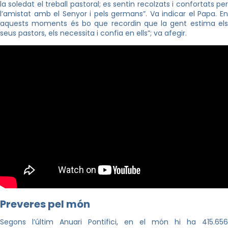
la soledat el treball pastoral; es sentin recolzats i confortats per
l’amistat amb el Senyor i pels germans”. Va indicar el Papa. En
aquests moments és bo que recordin que la gent estima els
seus pastors, els necessita i confia en ells”; va afegir.
Preveres pel món
Segons l’últim Anuari Pontifici, en el món hi ha 415.656