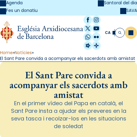
Agenda
Santoral del dia
SAVA
Fes un donatiu
Facebook
Instagram
X / Twitter
YouTube
CA
Me
Cerca
WhatsApp
Flickr
Radio Estel
Catalunya Cristi
Home
Notícies
El Sant Pare convida a acompanyar els sacerdots amb amistat
El Sant Pare convida a
acompanyar els sacerdots amb
amistat
En el primer vídeo del Papa en català, el
Sant Pare insta a ajudar els preveres en la
seva tasca i recolzar-los en les situacions
de soledat