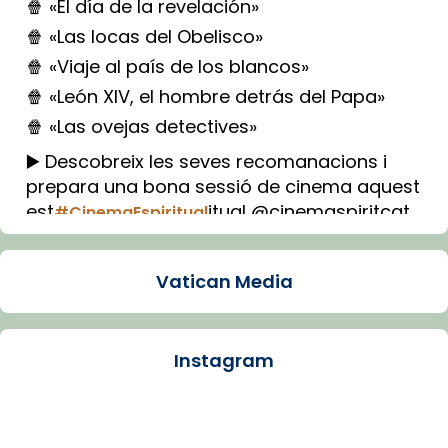
🍿 «El día de la revelación»
🍿 «Las locas del Obelisco»
🍿 «Viaje al país de los blancos»
🍿 «León XIV, el hombre detrás del Papa»
🍿 «Las ovejas detectives»
▶️ Descobreix les seves recomanacions i
prepara una bona sessió de cinema aquest
est
itual @cinemaspiritcat
#CinemaEspiritual
Imatge: Generada amb IA (OpenAI)
Video
Vatican Media
View on Facebook
·
Share
Instagram
Arquebisbat de Barcelona
1 week ago
La Carmina va patir depressió. Fa gairebé
dos mesos, a l'Estadi Lluís Companys, la