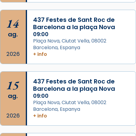
concelebrat el bisbe auxiliar de Barcelona,
Mons. David Abadías.
14
437 Festes de Sant Roc de
📸 Dr. G. Simón
Barcelona a la plaça Nova
ag.
09:00
Photo
Plaça Nova, Ciutat Vella, 08002
View on Facebook
·
Share
Barcelona, Espanya
2026
+ info
Arquebisbat de Barcelona
2 weeks ago
Memòria de les santes Juliana i
15
437 Festes de Sant Roc de
Semproniana, verges i màrtirs.
Barcelona a la plaça Nova
ag.
09:00
Acompanyant la història de sant Cugat, a
Plaça Nova, Ciutat Vella, 08002
partir de l’Edat Mitjana sorgeix la tradició
Barcelona, Espanya
que les santes Juliana (“relatiu a Júlia”) i
2026
+ info
Semproniana (“relatiu a Semprònia =
eterna”) són deixebles seves. I l’any 1667, el
frare Joan Gaspar Roig, afirma en una obra