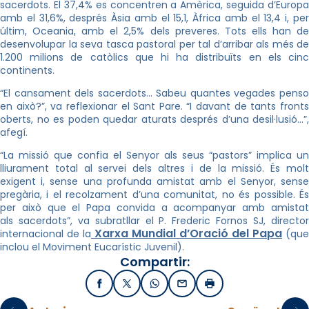
sacerdots. El 37,4% es concentren a Amèrica, seguida d’Europa
amb el 31,6%, després Àsia amb el 15,1, Àfrica amb el 13,4 i, per
últim, Oceania, amb el 2,5% dels preveres. Tots ells han de
desenvolupar la seva tasca pastoral per tal d’arribar als més de
1.200 milions de catòlics que hi ha distribuïts en els cinc
continents.
“El cansament dels sacerdots… Sabeu quantes vegades penso
en això?”, va reflexionar el Sant Pare. “I davant de tants fronts
oberts, no es poden quedar aturats després d’una desil·lusió…”,
afegí.
“La missió que confia el Senyor als seus “pastors” implica un
lliurament total al servei dels altres i de la missió. És molt
exigent i, sense una profunda amistat amb el Senyor, sense
pregària, i el recolzament d’una comunitat, no és possible. És
per això que el Papa convida a acompanyar amb amistat
als sacerdots”, va subratllar el P. Frederic Fornos SJ, director
Xarxa Mundial d’Oració del Papa
internacional de la
(que
inclou el Moviment Eucarístic Juvenil).
Compartir:
Facebook
X / Twitter
WhatsApp
Email
Imprimir