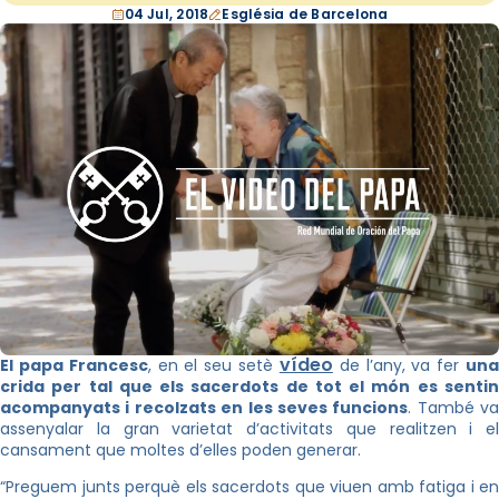
04 Jul, 2018
Església de Barcelona
vídeo
El papa Francesc
, en el seu setè
de l’any, va fer
un
crida per tal que els sacerdots de tot el món es sentin
acompanyats i recolzats en les seves funcions
. També va
assenyalar la gran varietat d’activitats que realitzen i el
cansament que moltes d’elles poden generar.
“Preguem junts perquè els sacerdots que viuen amb fatiga i en