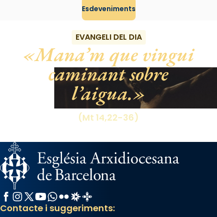
Esdeveniments
View on Facebook
·
Share
EVANGELI DEL DIA
Mana’m que vingui
caminant sobre
l’aigua.
(Mt 14,22-36)
Facebook
Instagram
X / Twitter
YouTube
WhatsApp
Flickr
Radio Estel
Catalunya Cristiana
Contacte i suggeriments: