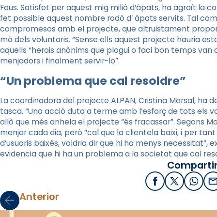
Faus.
Satisfet per aquest mig milió d’àpats, ha agraït la c
fet
possible aquest nombre rodó d’ àpats servits. Tal com h
compromesos amb el projecte, que altruistament proporci
mà dels voluntaris.
“Sense ells aquest projecte hauria esta
aquells “herois anònims que plogui o faci bon temps van a
menjadors i finalment servir-lo”.
“Un problema que cal resoldre”
La coordinadora del projecte ALPAN, Cristina Marsal, ha 
tasca. “Una acció duta a terme amb l’esforç de tots els vo
allò que més anhela el projecte “és fracassar”. Segons Ma
menjar cada dia, però “cal que la clientela baixi, i per tant
d’usuaris baixés, voldria dir que hi ha menys necessitat”, exp
evidencia que hi ha un problema a la societat que cal reso
Compartir
Facebook
X / Twitter
What
E
Anterior