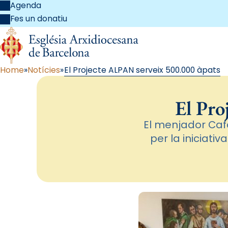
Agenda
Fes un donatiu
Home
Notícies
El Projecte ALPAN serveix 500.000 àpats
El Pro
El menjador Caf
per la iniciativ