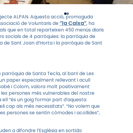
Projecte ALPAN. Aquesta acció, promoguda
”la Caixa”
Associació de Voluntaris de
, ha
cials que en total reparteixen 450 menús diaris
rs socials de 4 parròquies: la parròquia de
a de Sant Joan d’Horta i la parròquia de Sant
a parròquia de Santa Tecla, al barri de Les
n paper especialment rellevant i acull
Sabé i Colom, valora molt positivament
 les persones més vulnerables del nostre
a ell “és un goig formar part d’aquesta
geli cap als més necessitats”. “No volem que
les persones se sentin còmodes i acollides”,
uden a difondre l’Església en sortida