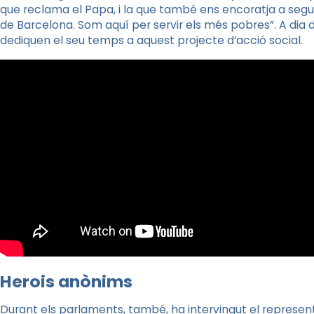
que
reclama el Papa, i la que també ens encoratja a seg
de
Barcelona. Som aquí per servir els més pobres”. A dia d
dediquen
el seu temps a aquest projecte d’acció social.
Herois anònims
Durant els parlaments, també, ha intervingut el represen