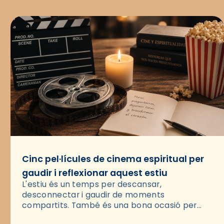
Cinc pel·lícules de cinema espiritual per
gaudir i reflexionar aquest estiu
L'estiu és un temps per descansar,
desconnectar i gaudir de moments
compartits. També és una bona ocasió per
deixar-se portar per una bona història i, a