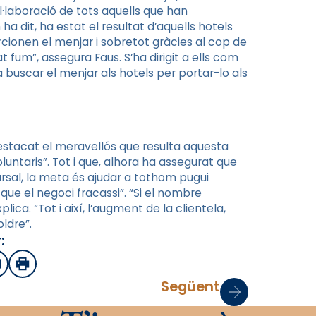
ol·laboració de tots aquells que han
a dit, ha estat el resultat d’aquells hotels
onen el menjar i sobretot gràcies al cop de
t fum”, assegura Faus. S’ha dirigit a ells com
 buscar el menjar als hotels per portar-lo als
destacat el meravellós que resulta aquesta
luntaris”. Tot i que, alhora ha assegurat que
rsal, la meta és ajudar a tothom pugui
 que el negoci fracassi”. “Si el nombre
lica. “Tot i així, l’augment de la clientela,
ldre”.
:
sApp
mail
Imprimir
Següent