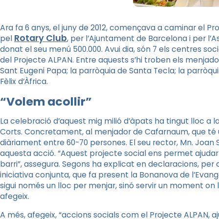
Ara fa 6 anys, el juny de 2012, començava a caminar el 
Rotary Club
pel
, per l’Ajuntament de Barcelona i per l’
donat el seu
menú 500.000.
Avui dia, són 7 els centres so
del Projecte ALPAN. Entre aquests
s’hi troben els menjado
Sant Eugeni Papa; la parròquia de
Santa Tecla; la parròqui
Fèlix d’Àfrica.
“Volem acollir”
La celebració d’aquest mig milió d’àpats ha tingut lloc a l
Corts. Concretament, al menjador de Cafarnaum, que té u
diàriament entre 60-70 persones. El seu rector,
Mn. Joan 
aquesta acció. “Aquest projecte social ens permet ajudar
barri”, assegura. Segons ha explicat en declaracions, per 
iniciativa conjunta, que fa present la Bonanova de l’Evan
sigui només un lloc per menjar, sinó servir un moment on 
afegeix.
A més, afegeix, “accions socials com el Projecte ALPAN, aj