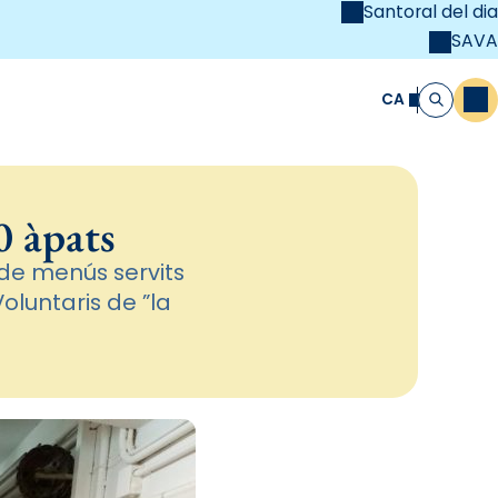
Santoral del dia
SAVA
el
unya Cristiana
CA
M
Cerca
0 àpats
de menús servits
Voluntaris de ”la