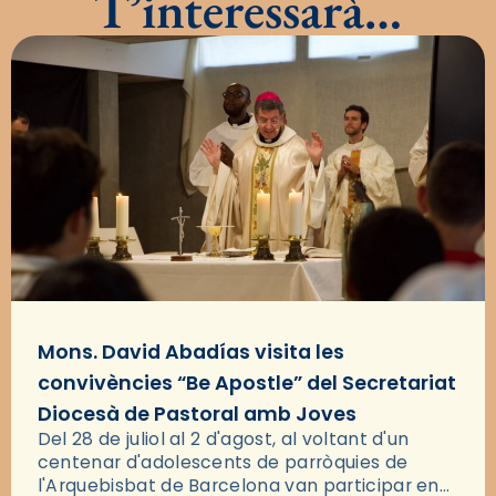
T’interessarà…
Mons. David Abadías visita les
convivències “Be Apostle” del Secretariat
Diocesà de Pastoral amb Joves
Del 28 de juliol al 2 d'agost, al voltant d'un
centenar d'adolescents de parròquies de
l'Arquebisbat de Barcelona van participar en