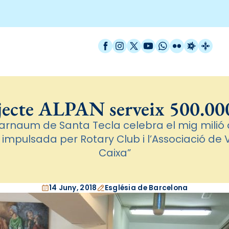
Facebook
Instagram
X / Twitter
YouTube
WhatsApp
Flickr
Radio Est
Catal
jecte ALPAN serveix 500.00
arnaum de Santa Tecla celebra el mig milió 
a impulsada per Rotary Club i l’Associació de 
Caixa”
14 Juny, 2018
Església de Barcelona