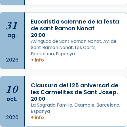
duració aproximada de tres hores. Després,
processó (recuperada el 1972) al voltant
del temple amb les relíquies de les santes.
31
Eucaristia solemne de la festa
Des de 1985 hi participa també un grup de
de sant Ramon Nonat
ag.
diablesses amb música i ball propis. Festa
20:00
Avinguda de Sant Ramon Nonat, Av. de
gran a Mataró.
Sant Ramon Nonat, Les Corts,
«Si vols saber què és calor, ves per les
Barcelona, Espanya
Santes a Mataró»🥵.
2026
+ info
Photo
View on Facebook
·
Share
10
Clausura del 125 aniversari de
les Carmelites de Sant Josep.
Arquebisbat de Barcelona
oct.
20:00
2 weeks ago
La Sagrada Familia, Eixample, Barcelona,
Jaume, fill de Zebedeu, és juntament amb el
Espanya
seu germà Joan i Pere un dels que
2026
+ info
acompanyava més de prop Jesús.