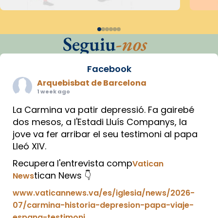
Seguiu
-nos
Facebook
Arquebisbat de Barcelona
1 week ago
La Carmina va patir depressió. Fa gairebé
dos mesos, a l'Estadi Lluís Companys, la
jove va fer arribar el seu testimoni al papa
Lleó XIV.
Recupera l'entrevista comp
Vatican
tican News 👇
News
www.vaticannews.va/es/iglesia/news/2026-
07/carmina-historia-depresion-papa-viaje-
espana-testimoni...