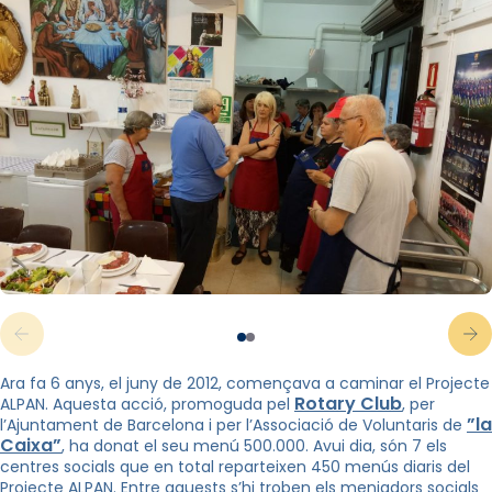
Ara fa 6 anys, el juny de 2012, començava a caminar el Projecte
Rotary Club
ALPAN. Aquesta acció, promoguda pel
, per
”la
l’Ajuntament de Barcelona i per l’Associació de Voluntaris de
Caixa”
, ha donat el seu
menú 500.000.
Avui dia, són 7 els
centres socials que en total reparteixen 450 menús diaris del
Projecte ALPAN. Entre aquests
s’hi troben els menjadors socials