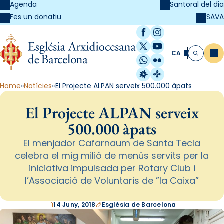
Agenda
Santoral del dia
SAVA
Fes un donatiu
Facebook
Instagram
X / Twitter
YouTube
CA
Me
Cerca
WhatsApp
Flickr
Radio Estel
Catalunya Cristi
Home
Notícies
El Projecte ALPAN serveix 500.000 àpats
El Projecte ALPAN serveix
500.000 àpats
El menjador Cafarnaum de Santa Tecla
celebra el mig milió de menús servits per la
iniciativa impulsada per Rotary Club i
l’Associació de Voluntaris de ”la Caixa”
14 Juny, 2018
Església de Barcelona