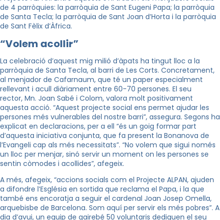
de 4 parròquies: la parròquia de Sant Eugeni Papa; la parròquia
de
Santa Tecla; la parròquia de Sant Joan d’Horta i la parròquia
de Sant Fèlix d’Àfrica.
“Volem acollir”
La celebració d’aquest mig milió d’àpats ha tingut lloc a la
parròquia de Santa Tecla, al barri de Les Corts. Concretament,
al menjador de Cafarnaum, que té un paper especialment
rellevant i acull diàriament entre 60-70 persones. El seu
rector,
Mn. Joan Sabé i Colom, valora molt positivament
aquesta acció. “Aquest projecte social ens permet ajudar les
persones més vulnerables del nostre barri”, assegura. Segons ha
explicat en declaracions, per a ell “és un goig formar part
d’aquesta iniciativa conjunta, que fa present la Bonanova de
l’Evangeli cap als més necessitats”. “No volem que sigui només
un lloc per menjar, sinó servir un moment on les persones se
sentin còmodes i acollides”, afegeix.
A més, afegeix, “accions socials com el Projecte ALPAN, ajuden
a difondre l’Església en sortida que
reclama el Papa, i la que
també ens encoratja a seguir el cardenal Joan Josep Omella,
arquebisbe de
Barcelona. Som aquí per servir els més pobres”. A
dia d’avui, un equip de gairebé 50 voluntaris dediquen
el seu