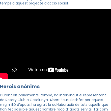
temps a aquest projecte d’acció social.
Herois anònims
Durant els parlaments, també, ha intervingut el representant
de Rotary Club a Catalunya, Albert Faus.
Satisfet per aquest
mig milió d’àpats, ha agraït la col·laboració de tots aquells que
han fet
possible aquest nombre rodó d’ àpats servits. Tal com