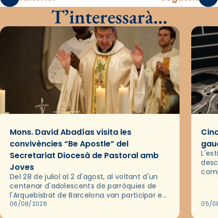
T’interessarà…
Mons. David Abadías visita les
Cinc
convivències “Be Apostle” del
gaud
L'es
Secretariat Diocesà de Pastoral amb
desc
Joves
comp
Del 28 de juliol al 2 d'agost, al voltant d'un
deix
centenar d'adolescents de parròquies de
trav
l'Arquebisbat de Barcelona van participar en
les convivències Be Apostle, organitzades
06/08/2026
05/0
pel Secretariat Diocesà de Pastoral amb…