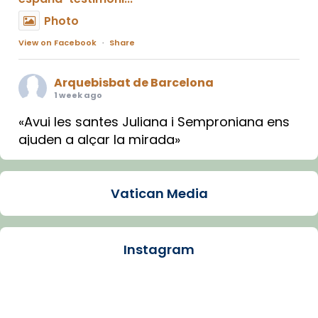
Photo
View on Facebook
·
Share
Arquebisbat de Barcelona
1 week ago
«Avui les santes Juliana i Semproniana ens
ajuden a alçar la mirada»
Mons. Sergi Gordo, bisbe de Tortosa, ha
presidit aquest 27 de juliol la missa de Les
Vatican Media
Santes de Mataró.
🔗
tinyurl.com/cvu5jmbk
📸 J. Merino
Instagram
Photo
View on Facebook
·
Share