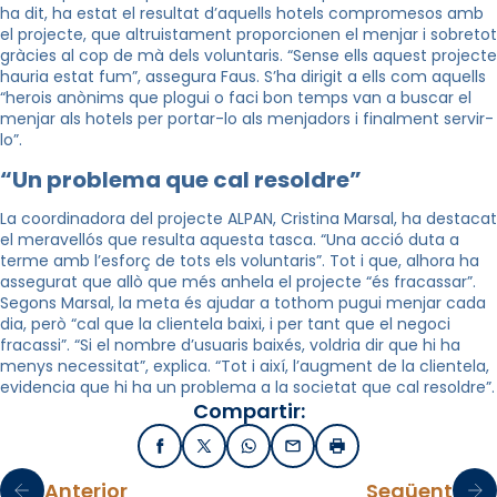
ha dit, ha estat el resultat d’aquells hotels compromesos amb
el projecte, que altruistament proporcionen el menjar i sobretot
gràcies al cop de mà dels voluntaris.
“Sense ells aquest projecte
hauria estat fum”, assegura Faus. S’ha dirigit a ells com aquells
“herois anònims que plogui o faci bon temps van a buscar el
menjar als hotels per portar-lo als menjadors i finalment servir-
lo”.
“Un problema que cal resoldre”
La coordinadora del projecte ALPAN, Cristina Marsal, ha destacat
el meravellós que resulta aquesta tasca. “Una acció duta a
terme amb l’esforç de tots els voluntaris”. Tot i que, alhora ha
assegurat que allò que més anhela el projecte “és fracassar”.
Segons Marsal, la meta és ajudar a tothom pugui menjar cada
dia, però “cal que la clientela baixi, i per tant que el negoci
fracassi”. “Si el nombre d’usuaris baixés, voldria dir que hi ha
menys necessitat”, explica. “Tot i així, l’augment de la clientela,
evidencia que hi ha un problema a la societat que cal resoldre”.
Compartir:
Facebook
X / Twitter
WhatsApp
Email
Imprimir
Anterior
Següent