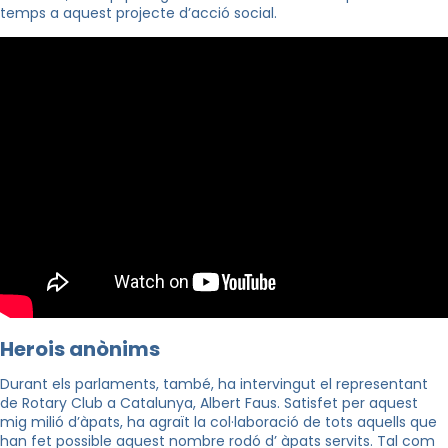
temps a aquest projecte d’acció social.
Herois anònims
Durant els parlaments, també, ha intervingut el representant
de Rotary Club a Catalunya, Albert Faus.
Satisfet per aquest
mig milió d’àpats, ha agraït la col·laboració de tots aquells que
han fet
possible aquest nombre rodó d’ àpats servits. Tal com