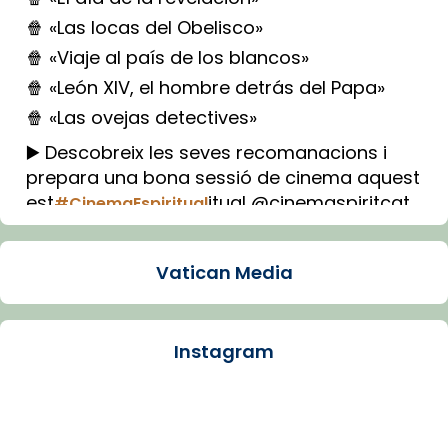
🍿 «Las locas del Obelisco»
🍿 «Viaje al país de los blancos»
🍿 «León XIV, el hombre detrás del Papa»
🍿 «Las ovejas detectives»
▶️ Descobreix les seves recomanacions i
prepara una bona sessió de cinema aquest
est
itual @cinemaspiritcat
#CinemaEspiritual
Imatge: Generada amb IA (OpenAI)
Video
Vatican Media
View on Facebook
·
Share
Instagram
Arquebisbat de Barcelona
1 week ago
La Carmina va patir depressió. Fa gairebé
dos mesos, a l'Estadi Lluís Companys, la