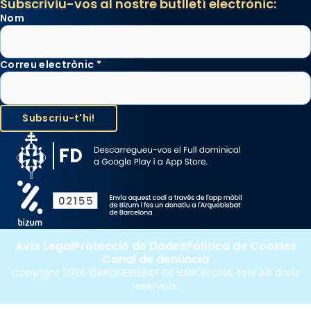
Subscriviu-vos al nostre butlletí electrònic:
Nom
Correu electrònic
*
Avís Legal
Protecció de Dades
Política de Cookies
Canal de denúncia
Copyright 2026 ©ARQUEBISBAT DE BARCELONA, tots els drets
reservats.