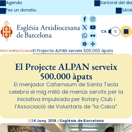
Agenda
Santoral del dia
SAVA
Fes un donatiu
Facebook
Instagram
X / Twitter
YouTube
CA
Me
Cerca
WhatsApp
Flickr
Radio Estel
Catalunya Cristi
Home
Notícies
El Projecte ALPAN serveix 500.000 àpats
El Projecte ALPAN serveix
500.000 àpats
El menjador Cafarnaum de Santa Tecla
celebra el mig milió de menús servits per la
iniciativa impulsada per Rotary Club i
l’Associació de Voluntaris de ”la Caixa”
14 Juny, 2018
Església de Barcelona