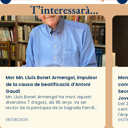
T’interessarà…
Mor Mn. Lluís Bonet Armengol, impulsor
Mons
de la causa de beatificació d’Antoni
conv
Gaudí
Sec
Mn. Lluís Bonet Armengol ha mort aquest
Jov
divendres 7 d’agost, als 95 anys. Va ser
Del 2
rector de la parròquia de la Sagrada Família
cent
de Barcelona durant 25 anys, entre 1993 i
l'Ar
2018,…
08/08/2026
les 
06/0
pel 