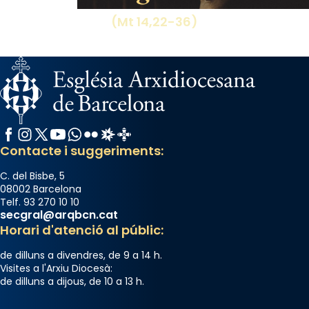
View on Facebook
·
Share
(Mt 14,22-36)
Facebook
Instagram
X / Twitter
YouTube
WhatsApp
Flickr
Radio Estel
Catalunya Cristiana
Contacte i suggeriments:
C. del Bisbe, 5
08002 Barcelona
Telf. 93 270 10 10
secgral@arqbcn.cat
Horari d'atenció al públic:
de dilluns a divendres, de 9 a 14 h.
Visites a l'Arxiu Diocesà:
de dilluns a dijous, de 10 a 13 h.