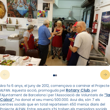
Ara fa 6 anys, el juny de 2012, començava a caminar el Projecte
Rotary Club
ALPAN. Aquesta acció, promoguda pel
, per
”la
l’Ajuntament de Barcelona i per l’Associació de Voluntaris de
Caixa”
, ha donat el seu
menú 500.000.
Avui dia, són 7 els
centres socials que en total reparteixen 450 menús diaris del
Projecte ALPAN. Entre aquests
s’hi troben els menjadors socials