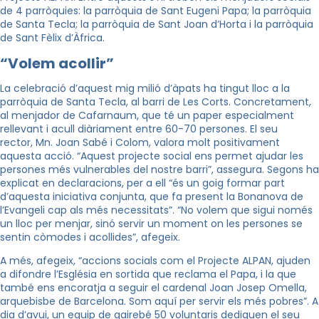
de 4 parròquies: la parròquia de Sant Eugeni Papa; la parròquia
de
Santa Tecla; la parròquia de Sant Joan d’Horta i la parròquia
de Sant Fèlix d’Àfrica.
“Volem acollir”
La celebració d’aquest mig milió d’àpats ha tingut lloc a la
parròquia de Santa Tecla, al barri de Les Corts. Concretament,
al menjador de Cafarnaum, que té un paper especialment
rellevant i acull diàriament entre 60-70 persones. El seu
rector,
Mn. Joan Sabé i Colom, valora molt positivament
aquesta acció. “Aquest projecte social ens permet ajudar les
persones més vulnerables del nostre barri”, assegura. Segons ha
explicat en declaracions, per a ell “és un goig formar part
d’aquesta iniciativa conjunta, que fa present la Bonanova de
l’Evangeli cap als més necessitats”. “No volem que sigui només
un lloc per menjar, sinó servir un moment on les persones se
sentin còmodes i acollides”, afegeix.
A més, afegeix, “accions socials com el Projecte ALPAN, ajuden
a difondre l’Església en sortida que
reclama el Papa, i la que
també ens encoratja a seguir el cardenal Joan Josep Omella,
arquebisbe de
Barcelona. Som aquí per servir els més pobres”. A
dia d’avui, un equip de gairebé 50 voluntaris dediquen
el seu