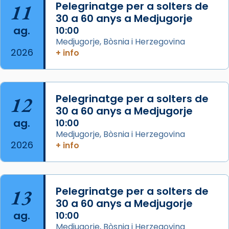
11
Pelegrinatge per a solters de
concelebrat el bisbe auxiliar de Barcelona,
30 a 60 anys a Medjugorje
Mons. David Abadías.
ag.
10:00
📸 Dr. G. Simón
Medjugorje, Bòsnia i Herzegovina
2026
+ info
Photo
View on Facebook
·
Share
12
Pelegrinatge per a solters de
Arquebisbat de Barcelona
2 weeks ago
30 a 60 anys a Medjugorje
ag.
10:00
Memòria de les santes Juliana i
Medjugorje, Bòsnia i Herzegovina
Semproniana, verges i màrtirs.
2026
+ info
Acompanyant la història de sant Cugat, a
partir de l’Edat Mitjana sorgeix la tradició
que les santes Juliana (“relatiu a Júlia”) i
13
Pelegrinatge per a solters de
Semproniana (“relatiu a Semprònia =
30 a 60 anys a Medjugorje
eterna”) són deixebles seves. I l’any 1667, el
ag.
10:00
frare Joan Gaspar Roig, afirma en una obra
Medjugorje, Bòsnia i Herzegovina