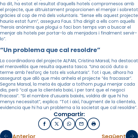
ha dit, ha estat el resultat d’aquells hotels compromesos amb
el projecte, que altruistament proporcionen el menjar i sobretot
gràcies al cop de mà dels voluntaris.
“Sense ells aquest projecte
hauria estat fum”, assegura Faus. S’ha dirigit a ells com aquells
“herois anònims que plogui o faci bon temps van a buscar el
menjar als hotels per portar-lo als menjadors i finalment servir-
lo”.
“Un problema que cal resoldre”
La coordinadora del projecte ALPAN, Cristina Marsal, ha destacat
el meravellós que resulta aquesta tasca. “Una acció duta a
terme amb l’esforç de tots els voluntaris”. Tot i que, alhora ha
assegurat que allò que més anhela el projecte “és fracassar”.
Segons Marsal, la meta és ajudar a tothom pugui menjar cada
dia, però “cal que la clientela baixi, i per tant que el negoci
fracassi”. “Si el nombre d’usuaris baixés, voldria dir que hi ha
menys necessitat”, explica. “Tot i així, l’augment de la clientela,
evidencia que hi ha un problema a la societat que cal resoldre”.
Compartir:
Facebook
X / Twitter
WhatsApp
Email
Imprimir
Anterior
Següent