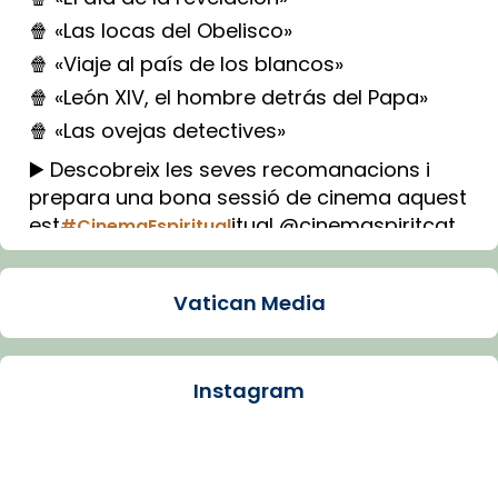
🍿 «Las locas del Obelisco»
🍿 «Viaje al país de los blancos»
🍿 «León XIV, el hombre detrás del Papa»
🍿 «Las ovejas detectives»
▶️ Descobreix les seves recomanacions i
prepara una bona sessió de cinema aquest
est
itual @cinemaspiritcat
#CinemaEspiritual
Imatge: Generada amb IA (OpenAI)
Video
Vatican Media
View on Facebook
·
Share
Instagram
Arquebisbat de Barcelona
1 week ago
La Carmina va patir depressió. Fa gairebé
dos mesos, a l'Estadi Lluís Companys, la