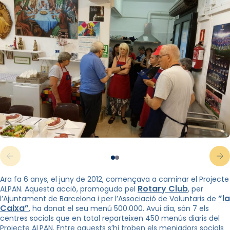
Ara fa 6 anys, el juny de 2012, començava a caminar el Projecte
Rotary Club
ALPAN. Aquesta acció, promoguda pel
, per
”la
l’Ajuntament de Barcelona i per l’Associació de Voluntaris de
Caixa”
, ha donat el seu
menú 500.000.
Avui dia, són 7 els
centres socials que en total reparteixen 450 menús diaris del
Projecte ALPAN. Entre aquests
s’hi troben els menjadors socials