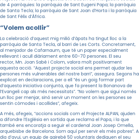
de 4 parròquies: la parròquia de Sant Eugeni Papa; la parròquia
de
Santa Tecla; la parròquia de Sant Joan d’Horta i la parròquia
de Sant Fèlix d’Àfrica.
“Volem acollir”
La celebració d’aquest mig milió d’àpats ha tingut lloc a la
parròquia de Santa Tecla, al barri de Les Corts. Concretament,
al menjador de Cafarnaum, que té un paper especialment
rellevant i acull diàriament entre 60-70 persones. El seu
rector,
Mn. Joan Sabé i Colom, valora molt positivament
aquesta acció. “Aquest projecte social ens permet ajudar les
persones més vulnerables del nostre barri”, assegura. Segons ha
explicat en declaracions, per a ell “és un goig formar part
d’aquesta iniciativa conjunta, que fa present la Bonanova de
l’Evangeli cap als més necessitats”. “No volem que sigui només
un lloc per menjar, sinó servir un moment on les persones se
sentin còmodes i acollides”, afegeix.
A més, afegeix, “accions socials com el Projecte ALPAN, ajuden
a difondre l’Església en sortida que
reclama el Papa, i la que
també ens encoratja a seguir el cardenal Joan Josep Omella,
arquebisbe de
Barcelona. Som aquí per servir els més pobres”. A
dia d’avui, un equip de gairebé 50 voluntaris dediquen
el seu