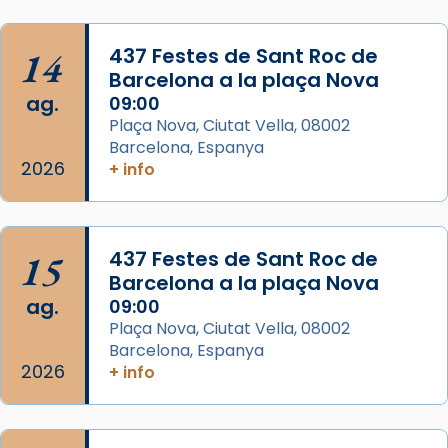
concelebrat el bisbe auxiliar de Barcelona,
Mons. David Abadías.
14
437 Festes de Sant Roc de
📸 Dr. G. Simón
Barcelona a la plaça Nova
ag.
09:00
Photo
Plaça Nova, Ciutat Vella, 08002
View on Facebook
·
Share
Barcelona, Espanya
2026
+ info
Arquebisbat de Barcelona
2 weeks ago
Memòria de les santes Juliana i
15
437 Festes de Sant Roc de
Semproniana, verges i màrtirs.
Barcelona a la plaça Nova
ag.
09:00
Acompanyant la història de sant Cugat, a
Plaça Nova, Ciutat Vella, 08002
partir de l’Edat Mitjana sorgeix la tradició
Barcelona, Espanya
que les santes Juliana (“relatiu a Júlia”) i
2026
+ info
Semproniana (“relatiu a Semprònia =
eterna”) són deixebles seves. I l’any 1667, el
frare Joan Gaspar Roig, afirma en una obra