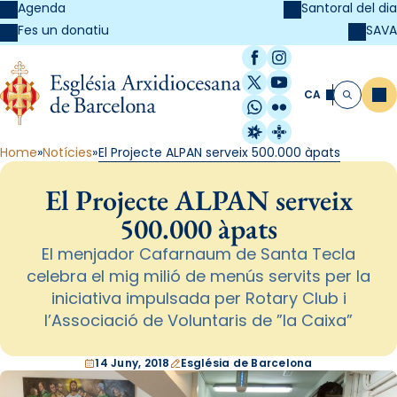
Agenda
Santoral del dia
SAVA
Fes un donatiu
Facebook
Instagram
X / Twitter
YouTube
CA
Me
Cerca
WhatsApp
Flickr
Radio Estel
Catalunya Cristi
Home
Notícies
El Projecte ALPAN serveix 500.000 àpats
El Projecte ALPAN serveix
500.000 àpats
El menjador Cafarnaum de Santa Tecla
celebra el mig milió de menús servits per la
iniciativa impulsada per Rotary Club i
l’Associació de Voluntaris de ”la Caixa”
14 Juny, 2018
Església de Barcelona