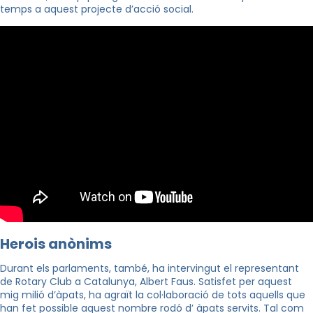
temps a aquest projecte d’acció social.
Herois anònims
Durant els parlaments, també, ha intervingut el representant
de Rotary Club a Catalunya, Albert Faus.
Satisfet per aquest
mig milió d’àpats, ha agraït la col·laboració de tots aquells que
han fet
possible aquest nombre rodó d’ àpats servits. Tal com