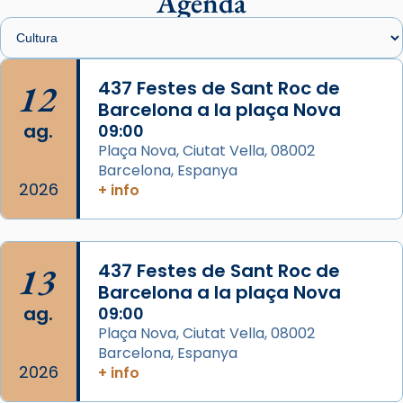
Agenda
Santes de Mataró.
🔗
tinyurl.com/cvu5jmbk
📸 J. Merino
12
437 Festes de Sant Roc de
Barcelona a la plaça Nova
Photo
ag.
09:00
View on Facebook
·
Share
Plaça Nova, Ciutat Vella, 08002
Barcelona, Espanya
Arquebisbat de Barcelona
2026
is at Catedral
+ info
de Barcelona.
2 weeks ago
Aquest dilluns, 27 de juliol, ha tingut lloc la
13
437 Festes de Sant Roc de
missa d’acció de gràcies en agraïment al
Barcelona a la plaça Nova
comitè organitzador de la visita apostòlica
ag.
09:00
del Sant Pare Lleó XIV a Barcelona, i als
Plaça Nova, Ciutat Vella, 08002
col·laboradors, a la Catedral de Barcelona.
Barcelona, Espanya
L’arquebisbe de Barcelona, el cardenal Joan
2026
+ info
Josep Omella, ha presidit la missa i l’ha