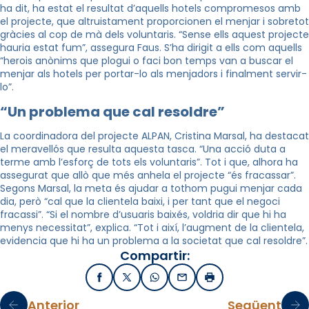
ha dit, ha estat el resultat d’aquells hotels compromesos amb
el projecte, que altruistament proporcionen el menjar i sobretot
gràcies al cop de mà dels voluntaris.
“Sense ells aquest projecte
hauria estat fum”, assegura Faus. S’ha dirigit a ells com aquells
“herois anònims que plogui o faci bon temps van a buscar el
menjar als hotels per portar-lo als menjadors i finalment servir-
lo”.
“Un problema que cal resoldre”
La coordinadora del projecte ALPAN, Cristina Marsal, ha destacat
el meravellós que resulta aquesta tasca. “Una acció duta a
terme amb l’esforç de tots els voluntaris”. Tot i que, alhora ha
assegurat que allò que més anhela el projecte “és fracassar”.
Segons Marsal, la meta és ajudar a tothom pugui menjar cada
dia, però “cal que la clientela baixi, i per tant que el negoci
fracassi”. “Si el nombre d’usuaris baixés, voldria dir que hi ha
menys necessitat”, explica. “Tot i així, l’augment de la clientela,
evidencia que hi ha un problema a la societat que cal resoldre”.
Compartir:
Facebook
X / Twitter
WhatsApp
Email
Imprimir
Anterior
Següent