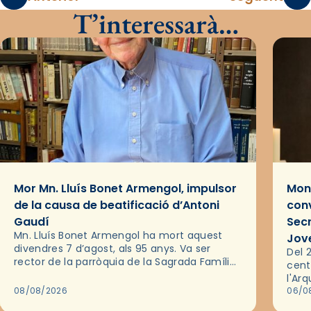
T’interessarà…
Mor Mn. Lluís Bonet Armengol, impulsor
Mons
de la causa de beatificació d’Antoni
conv
Gaudí
Sec
Mn. Lluís Bonet Armengol ha mort aquest
Jov
divendres 7 d’agost, als 95 anys. Va ser
Del 2
rector de la parròquia de la Sagrada Família
cent
de Barcelona durant 25 anys, entre 1993 i
l'Ar
2018,…
08/08/2026
les 
06/0
pel 