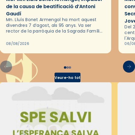
de la causa de beatificació d’Antoni
conv
Gaudí
Sec
Mn. Lluís Bonet Armengol ha mort aquest
Jov
divendres 7 d’agost, als 95 anys. Va ser
Del 2
rector de la parròquia de la Sagrada Família
cent
de Barcelona durant 25 anys, entre 1993 i
l'Ar
2018,…
08/08/2026
les 
06/0
pel 
Veure-ho tot