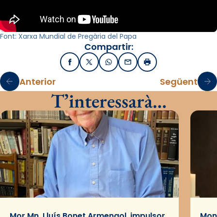
Font: Xarxa Mundial de Pregària del Papa
Compartir:
Facebook
X / Twitter
WhatsApp
Email
Imprimir
Anterior
Següent
T’interessarà…
Mor Mn. Lluís Bonet Armengol, impulsor
Mons