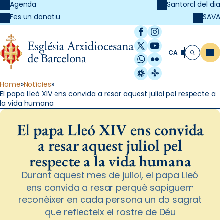
Agenda
Santoral del dia
SAVA
Fes un donatiu
Facebook
Instagram
X / Twitter
YouTube
CA
Me
Cerca
WhatsApp
Flickr
Radio Estel
Catalunya Cristi
Home
Notícies
El papa Lleó XIV ens convida a resar aquest juliol pel respecte a
la vida humana
El papa Lleó XIV ens convida
a resar aquest juliol pel
respecte a la vida humana
Durant aquest mes de juliol, el papa Lleó
ens convida a resar perquè sapiguem
reconèixer en cada persona un do sagrat
que reflecteix el rostre de Déu