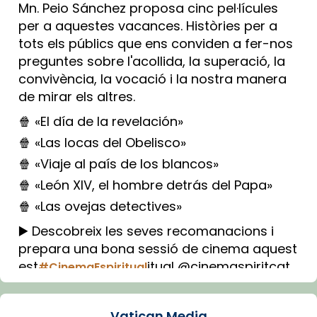
Mn. Peio Sánchez proposa cinc pel·lícules
per a aquestes vacances. Històries per a
tots els públics que ens conviden a fer-nos
preguntes sobre l'acollida, la superació, la
convivència, la vocació i la nostra manera
de mirar els altres.
🍿 «El día de la revelación»
🍿 «Las locas del Obelisco»
🍿 «Viaje al país de los blancos»
🍿 «León XIV, el hombre detrás del Papa»
🍿 «Las ovejas detectives»
▶️ Descobreix les seves recomanacions i
prepara una bona sessió de cinema aquest
est
itual @cinemaspiritcat
#CinemaEspiritual
Imatge: Generada amb IA (OpenAI)
Video
Vatican Media