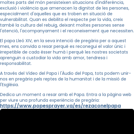
moltes parts del món persisteixen situacions d'indiferència,
exclusió i violència que amenacen la dignitat de les persones,
especialment d'aquelles que es troben en situació de
vulnerabilitat. Quan es debilita el respecte per la vida, creix
també la cultura del rebuig, deixant moltes persones sense
l'atenció, l'acompanyament i el reconeixement que necessiten.
El papa Lleó XIV, en la seva intenció de pregària per a aquest
mes, ens convida a resar perquè es reconegui el valor únic i
irrepetible de cada ésser humà i perquè les nostres societats
aprenguin a custodiar la vida amb amor, tendresa i
responsabilitat.
A través del Vídeo del Papa i l'Àudio del Papa, tots podem unir-
nos en pregària pels reptes de la humanitat i de la missió de
l'Església.
Dedica un moment a resar amb el Papa. Entra a la pàgina web
per viure una profunda experiència de pregària:
https://www.popesprayer.va/es/rezaconelpapa