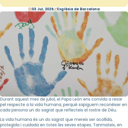
03 Jul, 2026
Església de Barcelona
Durant aquest mes de juliol, el Papa León ens convida a resar
pel respecte a la vida humana, perquè sapiguem reconèixer en
cada persona un do sagrat que reflecteix el rostre de Déu.
La vida humana és un do sagrat que mereix ser acollida,
protegida i cuidada en totes les seves etapes. Tanmateix, en