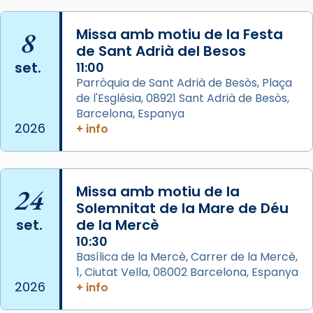
Mataró en reivindicarà les relíquies fins que
les aconseguirà el 1772. L’ofici que es canta
8
Missa amb motiu de la Festa
de Sant Adrià del Besos
a la “Missa de les Santes” (“Missa de
set.
11:00
Glòria”) fou composta el 1848 per Mn.
Parròquia de Sant Adrià de Besòs, Plaça
Manuel Blanch, amb aire d’òpera
de l'Església, 08921 Sant Adrià de Besòs,
italianitzant; s’interpreta per privilegi
Barcelona, Espanya
pontifici, amb orquestra i cor, i té una
2026
+ info
duració aproximada de tres hores. Després,
processó (recuperada el 1972) al voltant
del temple amb les relíquies de les santes.
24
Des de 1985 hi participa també un grup de
Missa amb motiu de la
Solemnitat de la Mare de Déu
diablesses amb música i ball propis. Festa
set.
de la Mercè
gran a Mataró.
10:30
«Si vols saber què és calor, ves per les
Basílica de la Mercè, Carrer de la Mercè,
Santes a Mataró»🥵.
1, Ciutat Vella, 08002 Barcelona, Espanya
2026
+ info
Photo
View on Facebook
·
Share