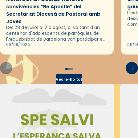
convivències “Be Apostle” del
gaud
L'es
Secretariat Diocesà de Pastoral amb
desc
Joves
comp
Del 28 de juliol al 2 d'agost, al voltant d'un
deix
centenar d'adolescents de parròquies de
trav
l'Arquebisbat de Barcelona van participar en
les convivències Be Apostle, organitzades
06/08/2026
05/0
pel Secretariat Diocesà de Pastoral amb…
Veure-ho tot