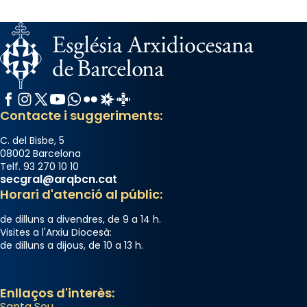
Santa.
«A Raïms de Sant Jaume, raïms aigualits;
raïms de setembre te'n llepes els dits»,
segons una dita popular.
Photo
Facebook
Instagram
X / Twitter
YouTube
WhatsApp
Flickr
Radio Estel
Catalunya Cristiana
View on Facebook
·
Share
Contacte i suggeriments:
C. del Bisbe, 5
08002 Barcelona
Telf. 93 270 10 10
secgral@arqbcn.cat
Horari d'atenció al públic:
de dilluns a divendres, de 9 a 14 h.
Visites a l'Arxiu Diocesà:
de dilluns a dijous, de 10 a 13 h.
Enllaços d'interès:
Santa Seu