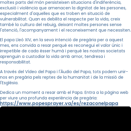
moltes parts del món persisteixen situacions d'indiferència,
exclusió i violència que amenacen la dignitat de les persones,
especialment d'aquelles que es troben en situació de
vulnerabilitat. Quan es debilita el respecte per la vida, creix
també la cultura del rebuig, deixant moltes persones sense
l'atenció, l'acompanyament i el reconeixement que necessiten.
El papa Lleó XIV, en la seva intenció de pregària per a aquest
mes, ens convida a resar perquè es reconegui el valor únic i
irrepetible de cada ésser humà i perquè les nostres societats
aprenguin a custodiar la vida amb amor, tendresa i
responsabilitat.
A través del Vídeo del Papa i l'Àudio del Papa, tots podem unir-
nos en pregària pels reptes de la humanitat i de la missió de
l'Església.
Dedica un moment a resar amb el Papa. Entra a la pàgina web
per viure una profunda experiència de pregària:
https://www.popesprayer.va/es/rezaconelpapa