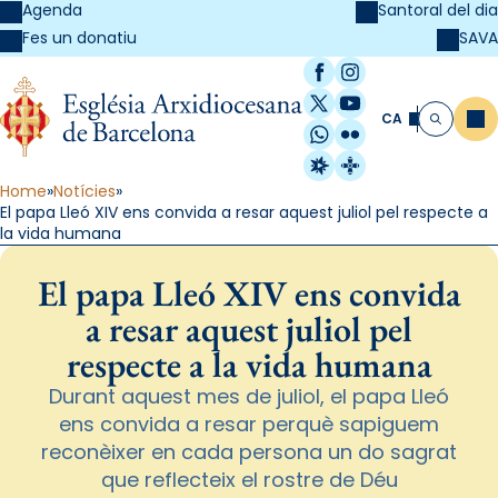
Agenda
Santoral del dia
SAVA
Fes un donatiu
Facebook
Instagram
X / Twitter
YouTube
CA
Me
Cerca
WhatsApp
Flickr
Radio Estel
Catalunya Cristi
Home
Notícies
El papa Lleó XIV ens convida a resar aquest juliol pel respecte a
la vida humana
El papa Lleó XIV ens convida
a resar aquest juliol pel
respecte a la vida humana
Durant aquest mes de juliol, el papa Lleó
ens convida a resar perquè sapiguem
reconèixer en cada persona un do sagrat
que reflecteix el rostre de Déu