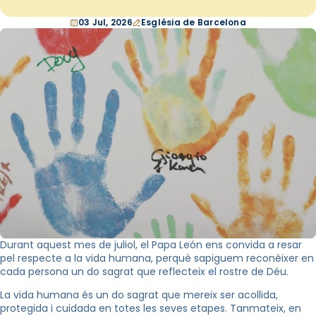
03 Jul, 2026
Església de Barcelona
Durant aquest mes de juliol, el Papa León ens convida a resar
pel respecte a la vida humana, perquè sapiguem reconèixer en
cada persona un do sagrat que reflecteix el rostre de Déu.
La vida humana és un do sagrat que mereix ser acollida,
protegida i cuidada en totes les seves etapes. Tanmateix, en