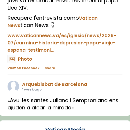
jove va fer arribar el seu testimoni al papa
Lleó XIV.
Recupera l'entrevista comp
Vatican
tican News 👇
News
www.vaticannews.va/es/iglesia/news/2026-
07/carmina-historia-depresion-papa-viaje-
espana-testimoni...
Photo
View on Facebook
·
Share
Arquebisbat de Barcelona
1 week ago
«Avui les santes Juliana i Semproniana ens
ajuden a alçar la mirada»
Mons. Sergi Gordo, bisbe de Tortosa, ha
presidit aquest 27 de juliol la missa de Les
Vatican Media