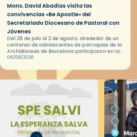
Mons. David Abadías visita las
convivencias «Be Apostle» del
Secretariado Diocesano de Pastoral con
Jóvenes
Del 28 de julio al 2 de agosto, alrededor de un
centenar de adolescentes de parroquias de la
Archidiócesis de Barcelona participaron en las
convivencias Be Apostle, organizadas por el
06/08/2026
Secretariado Diocesano…