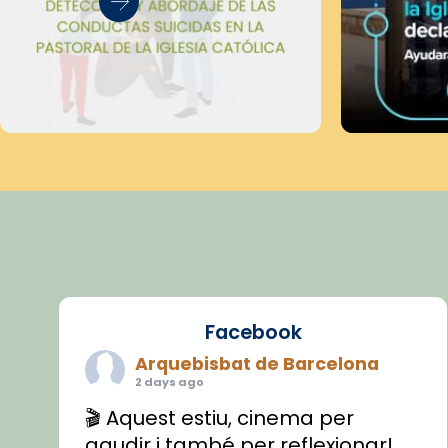
Facebook
Arquebisbat de Barcelona
2 days ago
🎬 Aquest estiu, cinema per
gaudir i també per reflexionar!