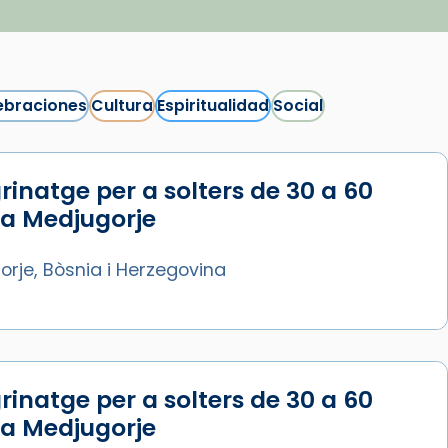
ebraciones
Cultura
Espiritualidad
Social
rinatge per a solters de 30 a 60
Síguenos en Instagram
 a Medjugorje
Cargar más...
rje, Bòsnia i Herzegovina
rinatge per a solters de 30 a 60
 a Medjugorje