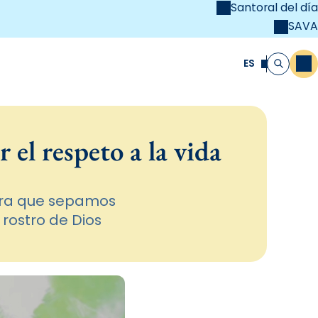
Santoral del día
SAVA
el
unya Cristiana
ES
M
Buscar
 el respeto a la vida
para que sepamos
rostro de Dios