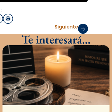
:
sApp
mail
Imprimir
Siguiente
Te interesará…