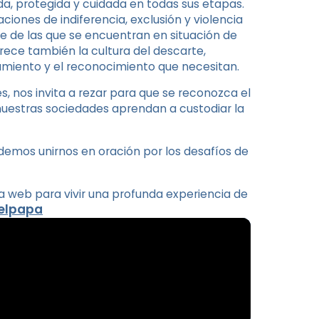
a, protegida y cuidada en todas sus etapas.
iones de indiferencia, exclusión y violencia
 de las que se encuentran en situación de
 crece también la cultura del descarte,
miento y el reconocimiento que necesitan.
s, nos invita a rezar para que se reconozca el
nuestras sociedades aprendan a custodiar la
odemos unirnos en oración por los desafíos de
 web para vivir una profunda experiencia de
elpapa