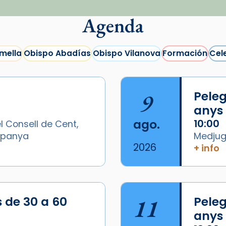
Agenda
mella
Obispo Abadías
Obispo Vilanova
Formación
Cel
9
Peleg
anys
ago.
10:00
l Consell de Cent,
Espanya
Medjugo
2026
+ info
/2026-
s de 30 a 60
11
Peleg
anys