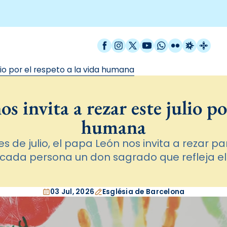
Facebook
Instagram
X / Twitter
YouTube
WhatsApp
Flickr
Radio Est
Catal
ulio por el respeto a la vida humana
 invita a rezar este julio por
humana
s de julio, el papa León nos invita a rezar 
cada persona un don sagrado que refleja el 
03 Jul, 2026
Església de Barcelona