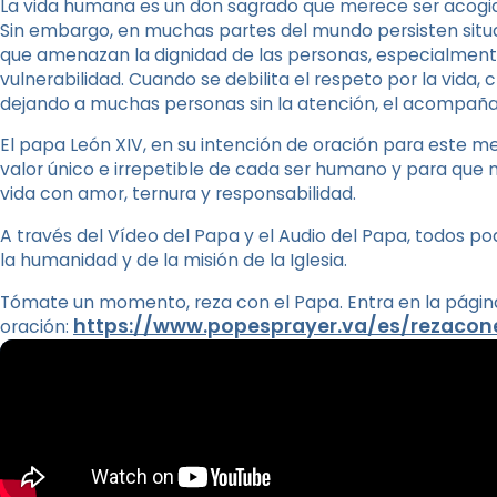
La vida humana es un don sagrado que merece ser acogid
Sin embargo, en muchas partes del mundo persisten situac
que amenazan la dignidad de las personas, especialmente
vulnerabilidad. Cuando se debilita el respeto por la vida,
dejando a muchas personas sin la atención, el acompaña
El papa León XIV, en su intención de oración para este me
valor único e irrepetible de cada ser humano y para que 
vida con amor, ternura y responsabilidad.
A través del Vídeo del Papa y el Audio del Papa, todos p
la humanidad y de la misión de la Iglesia.
Tómate un momento, reza con el Papa. Entra en la página
https://www.popesprayer.va/es/rezacon
oración: