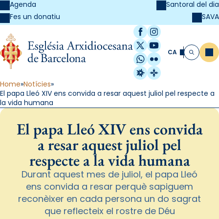
Agenda
Santoral del dia
SAVA
Fes un donatiu
Facebook
Instagram
X / Twitter
YouTube
CA
Me
Cerca
WhatsApp
Flickr
Radio Estel
Catalunya Cristi
Home
Notícies
El papa Lleó XIV ens convida a resar aquest juliol pel respecte a
la vida humana
El papa Lleó XIV ens convida
a resar aquest juliol pel
respecte a la vida humana
Durant aquest mes de juliol, el papa Lleó
ens convida a resar perquè sapiguem
reconèixer en cada persona un do sagrat
que reflecteix el rostre de Déu