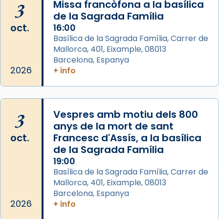
3
Missa francòfona a la basílica
de la Sagrada Família
Arquebisbat de Barcelona
oct.
16:00
2 weeks ago
Basílica de la Sagrada Família, Carrer de
Mallorca, 401, Eixample, 08013
Jaume, fill de Zebedeu, és juntament amb el
Barcelona, Espanya
seu germà Joan i Pere un dels que
2026
+ info
acompanyava més de prop Jesús.
Segons el llibre dels Fets (12,2) fou el primer
apòstol màrtir, decapitat a Jerusalem per
3
Vespres amb motiu dels 800
Herodes Agripa (vers l'any 44).
anys de la mort de sant
Patró de Galícia, després de les invasions
oct.
Francesc d'Assís, a la basílica
musulmanes fou venerat com a patró dels
de la Sagrada Família
Regnes castellans i més tard de tota
19:00
Basílica de la Sagrada Família, Carrer de
Espanya.
Mallorca, 401, Eixample, 08013
El seu sepulcre a Compostela fou un gran
Barcelona, Espanya
centre de peregrinacions medievals de tot
2026
+ info
el món cristià, després de Roma i terra