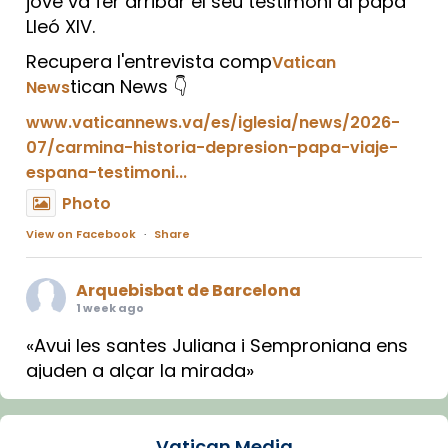
jove va fer arribar el seu testimoni al papa
Lleó XIV.
Recupera l'entrevista comp
Vatican
tican News 👇
News
www.vaticannews.va/es/iglesia/news/2026-
07/carmina-historia-depresion-papa-viaje-
espana-testimoni...
Photo
View on Facebook
·
Share
Arquebisbat de Barcelona
1 week ago
«Avui les santes Juliana i Semproniana ens
ajuden a alçar la mirada»
Mons. Sergi Gordo, bisbe de Tortosa, ha
presidit aquest 27 de juliol la missa de Les
Vatican Media