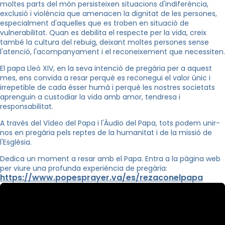
moltes parts del món persisteixen situacions d'indiferència,
exclusió i violència que amenacen la dignitat de les persones,
especialment d'aquelles que es troben en situació de
vulnerabilitat. Quan es debilita el respecte per la vida, creix
també la cultura del rebuig, deixant moltes persones sense
l'atenció, l'acompanyament i el reconeixement que necessiten.
El papa Lleó XIV, en la seva intenció de pregària per a aquest
mes, ens convida a resar perquè es reconegui el valor únic i
irrepetible de cada ésser humà i perquè les nostres societats
aprenguin a custodiar la vida amb amor, tendresa i
responsabilitat.
A través del Vídeo del Papa i l'Àudio del Papa, tots podem unir-
nos en pregària pels reptes de la humanitat i de la missió de
l'Església.
Dedica un moment a resar amb el Papa. Entra a la pàgina web
per viure una profunda experiència de pregària:
https://www.popesprayer.va/es/rezaconelpapa