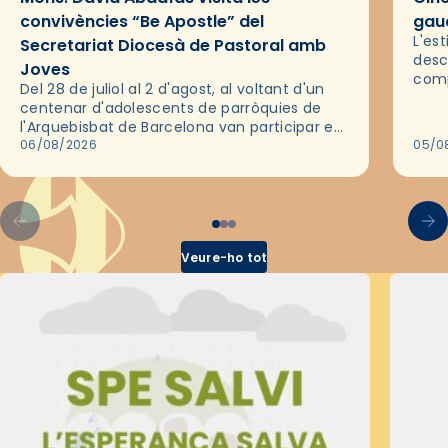
convivències “Be Apostle” del
gaud
L'es
Secretariat Diocesà de Pastoral amb
desc
Joves
comp
Del 28 de juliol al 2 d'agost, al voltant d'un
deix
centenar d'adolescents de parròquies de
trav
l'Arquebisbat de Barcelona van participar en
les convivències Be Apostle, organitzades
06/08/2026
05/0
pel Secretariat Diocesà de Pastoral amb…
Veure-ho tot