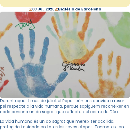
03 Jul, 2026
Església de Barcelona
Durant aquest mes de juliol, el Papa León ens convida a resar
pel respecte a la vida humana, perquè sapiguem reconèixer en
cada persona un do sagrat que reflecteix el rostre de Déu.
La vida humana és un do sagrat que mereix ser acollida,
protegida i cuidada en totes les seves etapes. Tanmateix, en