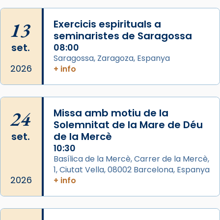
Mataró en reivindicarà les relíquies fins que
13
les aconseguirà el 1772. L’ofici que es canta
Exercicis espirituals a
seminaristes de Saragossa
a la “Missa de les Santes” (“Missa de
set.
08:00
Glòria”) fou composta el 1848 per Mn.
Saragossa, Zaragoza, Espanya
Manuel Blanch, amb aire d’òpera
2026
+ info
italianitzant; s’interpreta per privilegi
pontifici, amb orquestra i cor, i té una
duració aproximada de tres hores. Després,
processó (recuperada el 1972) al voltant
24
Missa amb motiu de la
del temple amb les relíquies de les santes.
Solemnitat de la Mare de Déu
Des de 1985 hi participa també un grup de
set.
de la Mercè
diablesses amb música i ball propis. Festa
10:30
gran a Mataró.
Basílica de la Mercè, Carrer de la Mercè,
1, Ciutat Vella, 08002 Barcelona, Espanya
«Si vols saber què és calor, ves per les
2026
+ info
Santes a Mataró»🥵.
Photo
View on Facebook
·
Share