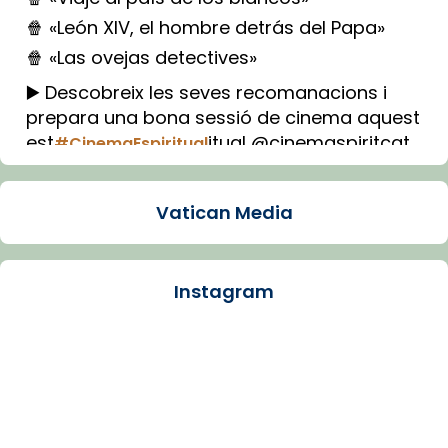
🍿 «León XIV, el hombre detrás del Papa»
🍿 «Las ovejas detectives»
▶️ Descobreix les seves recomanacions i
prepara una bona sessió de cinema aquest
est
itual @cinemaspiritcat
#CinemaEspiritual
Imatge: Generada amb IA (OpenAI)
Video
Vatican Media
View on Facebook
·
Share
Instagram
Arquebisbat de Barcelona
1 week ago
La Carmina va patir depressió. Fa gairebé
dos mesos, a l'Estadi Lluís Companys, la
jove va fer arribar el seu testimoni al papa
Lleó XIV.