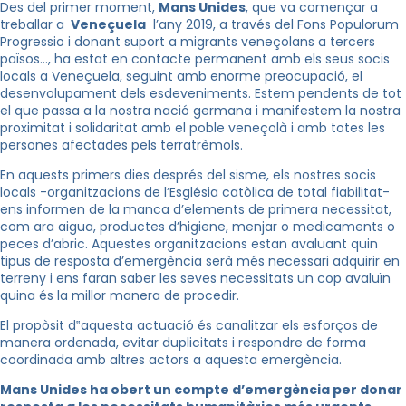
Des del primer moment,
Mans Unides
, que va començar a
treballar a
Veneçuela
l’any 2019, a través del Fons Populorum
Progressio i donant suport a migrants veneçolans a tercers
països…, ha estat en contacte permanent amb els seus socis
locals a Veneçuela, seguint amb enorme preocupació, el
desenvolupament dels esdeveniments. Estem pendents de tot
el que passa a la nostra nació germana i manifestem la nostra
proximitat i solidaritat amb el poble veneçolà i amb totes les
persones afectades pels terratrèmols.
En aquests primers dies després del sisme, els nostres socis
locals -organitzacions de l’Església catòlica de total fiabilitat-
ens informen de la manca d’elements de primera necessitat,
com ara aigua, productes d’higiene, menjar o medicaments o
peces d’abric. Aquestes organitzacions estan avaluant quin
tipus de resposta d’emergència serà més necessari adquirir en
terreny i ens faran saber les seves necessitats un cop avaluïn
quina és la millor manera de procedir.
El propòsit d‟aquesta actuació és canalitzar els esforços de
manera ordenada, evitar duplicitats i respondre de forma
coordinada amb altres actors a aquesta emergència.
Mans Unides ha obert un compte d’emergència per donar