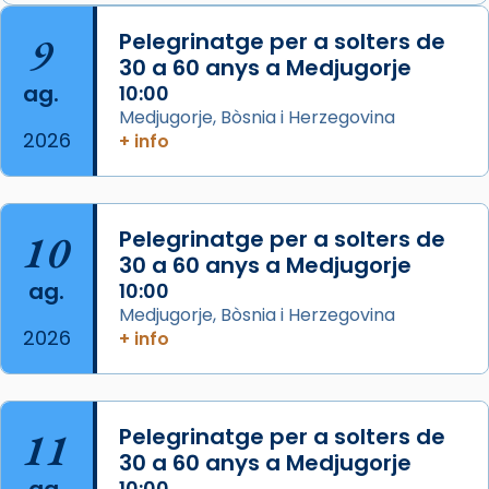
📸 J. Merino
9
Pelegrinatge per a solters de
30 a 60 anys a Medjugorje
Photo
ag.
10:00
View on Facebook
·
Share
Medjugorje, Bòsnia i Herzegovina
2026
+ info
Arquebisbat de Barcelona
is at Catedral
de Barcelona.
2 weeks ago
Aquest dilluns, 27 de juliol, ha tingut lloc la
10
Pelegrinatge per a solters de
missa d’acció de gràcies en agraïment al
30 a 60 anys a Medjugorje
ag.
comitè organitzador de la visita apostòlica
10:00
Medjugorje, Bòsnia i Herzegovina
del Sant Pare Lleó XIV a Barcelona, i als
2026
+ info
col·laboradors, a la Catedral de Barcelona.
L’arquebisbe de Barcelona, el cardenal Joan
Josep Omella, ha presidit la missa i l’ha
11
Pelegrinatge per a solters de
concelebrat el bisbe auxiliar de Barcelona,
30 a 60 anys a Medjugorje
Mons. David Abadías.
10:00