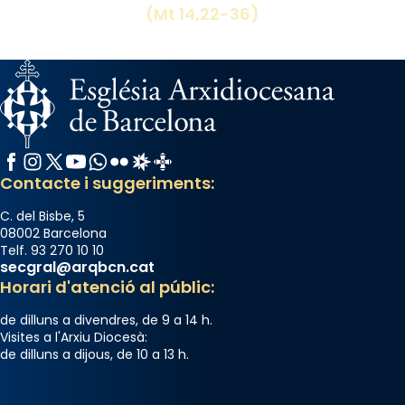
(Mt 14,22-36)
Facebook
Instagram
X / Twitter
YouTube
WhatsApp
Flickr
Radio Estel
Catalunya Cristiana
Contacte i suggeriments:
C. del Bisbe, 5
08002 Barcelona
Telf. 93 270 10 10
secgral@arqbcn.cat
Horari d'atenció al públic:
de dilluns a divendres, de 9 a 14 h.
Visites a l'Arxiu Diocesà:
de dilluns a dijous, de 10 a 13 h.