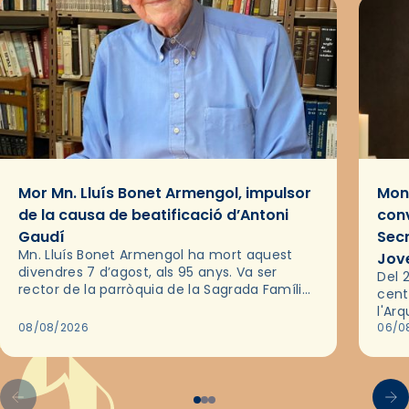
Mor Mn. Lluís Bonet Armengol, impulsor
Mons
de la causa de beatificació d’Antoni
conv
Gaudí
Sec
Mn. Lluís Bonet Armengol ha mort aquest
Jov
divendres 7 d’agost, als 95 anys. Va ser
Del 2
rector de la parròquia de la Sagrada Família
cent
de Barcelona durant 25 anys, entre 1993 i
l'Ar
2018,…
08/08/2026
les 
06/0
pel 