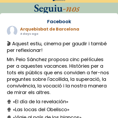
Seguiu
-nos
Facebook
Arquebisbat de Barcelona
4 days ago
🎬 Aquest estiu, cinema per gaudir i també
per reflexionar!
Mn. Peio Sánchez proposa cinc pel·lícules
per a aquestes vacances. Històries per a
tots els públics que ens conviden a fer-nos
preguntes sobre l'acollida, la superació, la
convivència, la vocació i la nostra manera
de mirar els altres.
🍿 «El día de la revelación»
🍿 «Las locas del Obelisco»
🍿 «Viaje al país de los blancos»