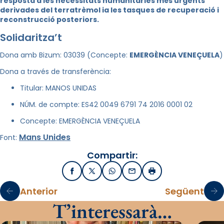
resposta a les necessitats humanitàries més urgents
derivades del terratrèmol ia les tasques de recuperació i
reconstrucció posteriors.
Solidaritza’t
Dona amb Bizum: 03039 (Concepte:
EMERGÈNCIA VENEÇUELA
)
Dona a través de transferència:
Titular: MANOS UNIDAS
NÚM. de compte: ES42 0049 6791 74 2016 0001 02
Concepte: EMERGÈNCIA VENEÇUELA
Mans Unides
Font:
Compartir:
Facebook
X / Twitter
WhatsApp
Email
Imprimir
Anterior
Següent
T’interessarà…