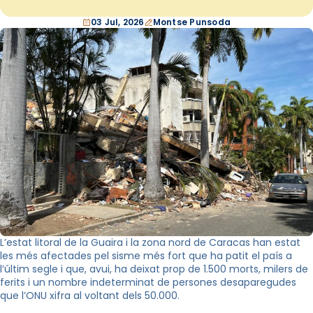
03 Jul, 2026
Montse Punsoda
L’estat litoral de la Guaira i la zona nord de Caracas han estat
les més afectades pel sisme més fort que ha patit el país a
l’últim segle i que, avui, ha deixat prop de 1.500 morts, milers de
ferits i un nombre indeterminat de persones desaparegudes
que l’ONU xifra al voltant dels 50.000.