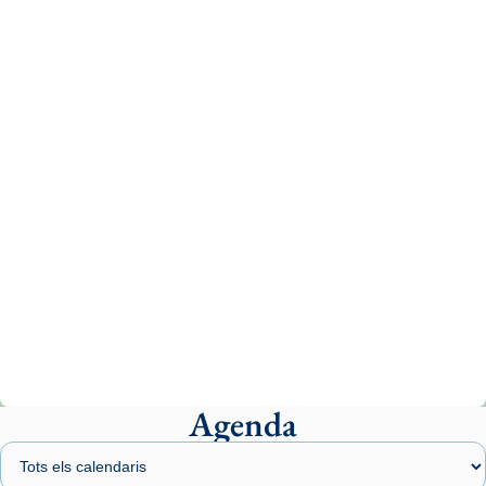
Recupera l'entrevista comp
Vatican
tican News 👇
News
www.vaticannews.va/es/iglesia/news/2026-
07/carmina-historia-depresion-papa-viaje-
espana-testimoni...
Photo
View on Facebook
·
Share
Arquebisbat de Barcelona
2 weeks ago
«Avui les santes Juliana i Semproniana ens
ajuden a alçar la mirada»
Mons. Sergi Gordo, bisbe de Tortosa, ha
presidit aquest 27 de juliol la missa de Les
Agenda
Santes de Mataró.
🔗
tinyurl.com/cvu5jmbk