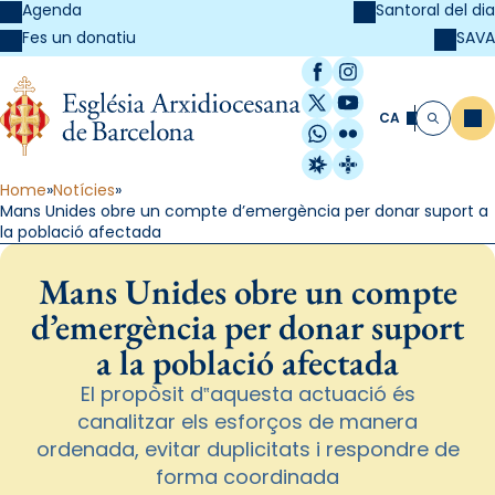
Agenda
Santoral del dia
SAVA
Fes un donatiu
Facebook
Instagram
X / Twitter
YouTube
CA
Me
Cerca
WhatsApp
Flickr
Radio Estel
Catalunya Cristi
Home
Notícies
Mans Unides obre un compte d’emergència per donar suport a
la població afectada
Mans Unides obre un compte
d’emergència per donar suport
a la població afectada
El propòsit d‟aquesta actuació és
canalitzar els esforços de manera
ordenada, evitar duplicitats i respondre de
forma coordinada