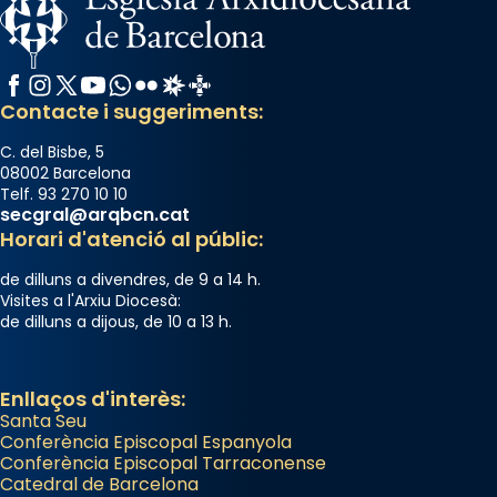
col·laboradors, a la Catedral de Barcelona.
L’arquebisbe de Barcelona, el cardenal Joan
Facebook
Instagram
X / Twitter
YouTube
WhatsApp
Flickr
Radio Estel
Catalunya Cristiana
Josep Omella, ha presidit la missa i l’ha
Contacte i suggeriments:
concelebrat el bisbe auxiliar de Barcelona,
Mons. David Abadías.
C. del Bisbe, 5
08002 Barcelona
📸 Dr. G. Simón
Telf. 93 270 10 10
secgral@arqbcn.cat
Photo
Horari d'atenció al públic:
View on Facebook
·
Share
de dilluns a divendres, de 9 a 14 h.
Visites a l'Arxiu Diocesà:
Arquebisbat de Barcelona
de dilluns a dijous, de 10 a 13 h.
2 weeks ago
Memòria de les santes Juliana i
Enllaços d'interès:
Semproniana, verges i màrtirs.
Santa Seu
Acompanyant la història de sant Cugat, a
Conferència Episcopal Espanyola
Conferència Episcopal Tarraconense
partir de l’Edat Mitjana sorgeix la tradició
Catedral de Barcelona
que les santes Juliana (“relatiu a Júlia”) i