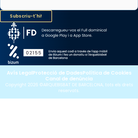
«Si vols saber què és calor, ves per les
Santes a Mataró»🥵.
Photo
View on Facebook
·
Share
Avís Legal
Protecció de Dades
Política de Cookies
Canal de denúncia
Copyright 2026 ©ARQUEBISBAT DE BARCELONA, tots els drets
reservats.