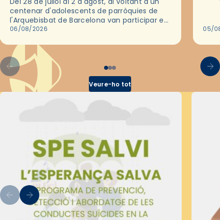
Del 28 de juliol al 2 d'agost, al voltant d'un
deix
centenar d'adolescents de parròquies de
trav
l'Arquebisbat de Barcelona van participar en
les convivències Be Apostle, organitzades
06/08/2026
05/0
pel Secretariat Diocesà de Pastoral amb…
Veure-ho tot