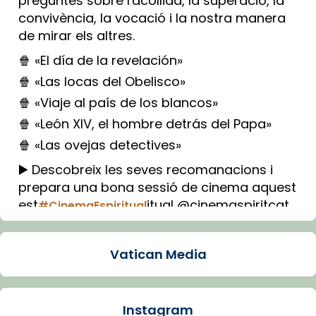
preguntes sobre l'acollida, la superació, la
convivència, la vocació i la nostra manera
de mirar els altres.
🍿 «El día de la revelación»
🍿 «Las locas del Obelisco»
🍿 «Viaje al país de los blancos»
🍿 «León XIV, el hombre detrás del Papa»
🍿 «Las ovejas detectives»
▶️ Descobreix les seves recomanacions i
prepara una bona sessió de cinema aquest
est
itual @cinemaspiritcat
#CinemaEspiritual
Imatge: Generada amb IA (OpenAI)
Video
Vatican Media
View on Facebook
·
Share
Instagram
Arquebisbat de Barcelona