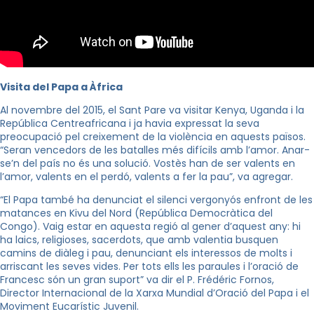
Visita del Papa a Àfrica
Al novembre del 2015, el Sant Pare va visitar Kenya, Uganda i la
República Centreafricana i ja havia expressat la seva
preocupació pel creixement de la violència en aquests països.
“Seran vencedors de les batalles més difícils amb l’amor. Anar-
se’n del país no és una solució. Vostès han de ser valents en
l’amor, valents en el perdó, valents a fer la pau”, va agregar.
“El Papa també ha denunciat el silenci vergonyós enfront de les
matances en
Kivu
del Nord (República Democràtica del
Congo). Vaig estar en aquesta regió al gener d’aquest any: hi
ha laics, religioses, sacerdots, que amb valentia busquen
camins de diàleg i pau, denunciant els interessos de molts i
arriscant les seves vides. Per tots ells les paraules i l’oració de
Francesc són un gran suport” va dir el P.
Frédéric
Fornos
,
Director Internacional de la Xarxa Mundial d’Oració del Papa i el
Moviment Eucarístic Juvenil.