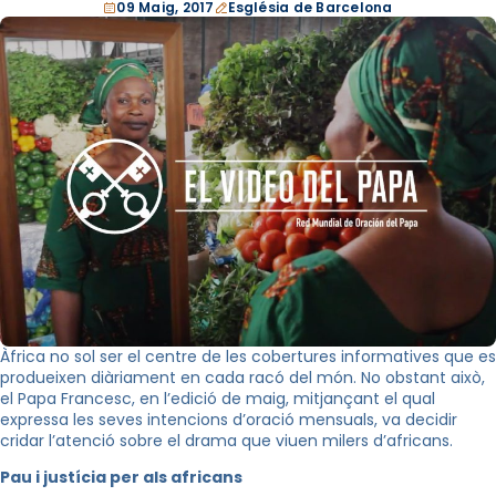
09 Maig, 2017
Església de Barcelona
Àfrica no sol ser el centre de les cobertures informatives que es
produeixen diàriament en cada racó del món. No obstant això,
el Papa Francesc, en l’edició de maig, mitjançant el qual
expressa les seves intencions d’oració mensuals, va decidir
cridar l’atenció sobre el drama que viuen milers d’africans.
Pau i justícia per als africans