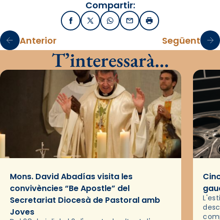
Compartir:
Facebook
X / Twitter
WhatsApp
Email
Imprimir
Anterior
Següent
T’interessarà…
Mons. David Abadías visita les
Cinc
convivències “Be Apostle” del
gaud
L'es
Secretariat Diocesà de Pastoral amb
desc
Joves
comp