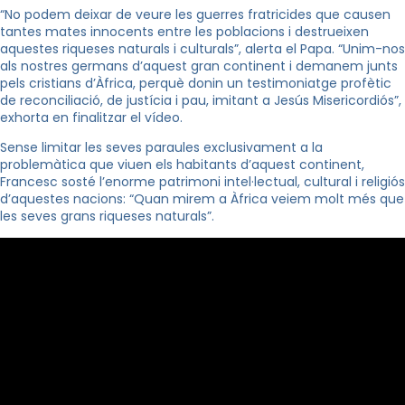
“No podem deixar de veure les guerres fratricides que causen
tantes mates innocents entre les poblacions i destrueixen
aquestes riqueses naturals i culturals”, alerta el Papa. “Unim-nos
als nostres germans d’aquest gran continent i demanem junts
pels cristians d’Àfrica, perquè donin un testimoniatge profètic
de reconciliació, de justícia i pau, imitant a Jesús Misericordiós”,
exhorta en finalitzar el vídeo.
Sense limitar les seves paraules exclusivament a la
problemàtica que viuen els habitants d’aquest continent,
Francesc sosté l’enorme patrimoni intel·lectual, cultural i religiós
d’aquestes nacions: “Quan mirem a Àfrica veiem molt més que
les seves grans riqueses naturals”.