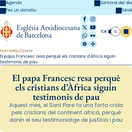
Agenda
Santoral del dia
SAVA
Fes un donatiu
Facebook
Instagram
X / Twitter
YouTube
CA
Me
Cerca
WhatsApp
Flickr
Radio Estel
Catalunya Cristi
Home
Notícies
El papa Francesc resa perquè els cristians d’Àfrica siguin
testimonis de pau
El papa Francesc resa perquè
els cristians d’Àfrica siguin
testimonis de pau
Aquest mes, el Sant Pare fa una forta crida
pels cristians del continent africà, perquè
donin el seu testimoniatge de justícia i pau