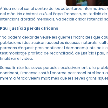
Àfrica no sol ser el centre de les cobertures informative
del món. No obstant això, el Papa Francesc, en l’edició de
intencions d’oració mensuals, va decidir cridar l’atenció s
Pau i justícia per als africans
“No podem deixar de veure les guerres fratricides que ca
poblacions i destrueixen aquestes riqueses naturals i cultu
germans d’aquest gran continent i demanem junts pels cri
testimoniatge profètic de reconciliació, de justícia i pau, 
finalitzar el vídeo.
Sense limitar les seves paraules exclusivament a la prob
continent, Francesc sosté l’enorme patrimoni intel·lectual,
mirem a Àfrica veiem molt més que les seves grans riques