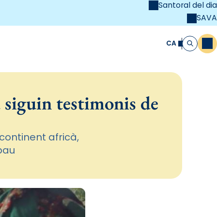
Santoral del dia
SAVA
el
unya Cristiana
CA
M
Cerca
a siguin testimonis de
continent africà,
 pau