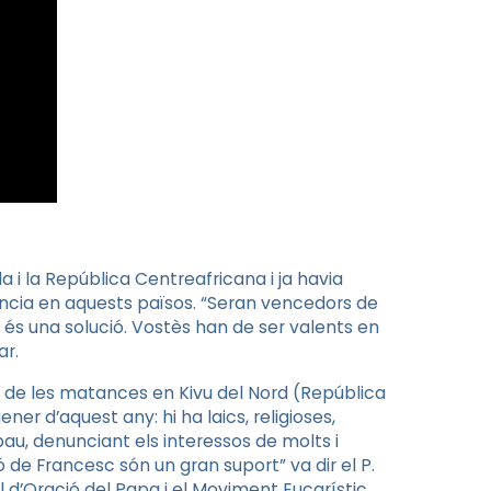
a i la República Centreafricana i ja havia
ència en aquests països. “Seran vencedors de
o és una solució. Vostès han de ser valents en
ar.
nt de les matances en
Kivu
del Nord (República
er d’aquest any: hi ha laics, religioses,
au, denunciant els interessos de molts i
ció de Francesc són un gran suport” va dir el P.
l d’Oració del Papa i el Moviment Eucarístic