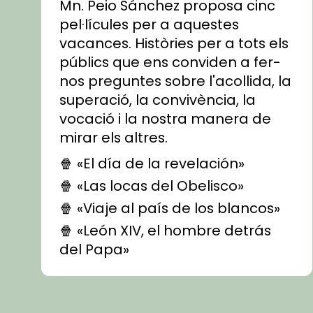
Mn. Peio Sánchez proposa cinc
pel·lícules per a aquestes
vacances. Històries per a tots els
públics que ens conviden a fer-
nos preguntes sobre l'acollida, la
superació, la convivència, la
vocació i la nostra manera de
mirar els altres.
🍿 «El día de la revelación»
🍿 «Las locas del Obelisco»
🍿 «Viaje al país de los blancos»
🍿 «León XIV, el hombre detrás
del Papa»
🍿 «Las ovejas detectives»
▶️ Descobreix les seves