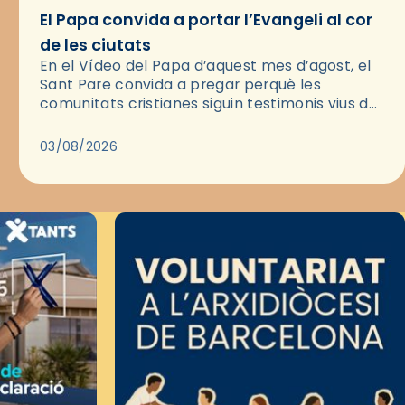
El Papa convida a portar l’Evangeli al cor
de les ciutats
En el Vídeo del Papa d’aquest mes d’agost, el
Sant Pare convida a pregar perquè les
comunitats cristianes siguin testimonis vius de
l’Evangeli enmig de les ciutats. A través d’una
pregària, el…
03/08/2026