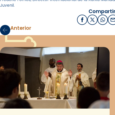
Juvenil.
Compartir
Facebook
X / Twitter
What
E
Anterior