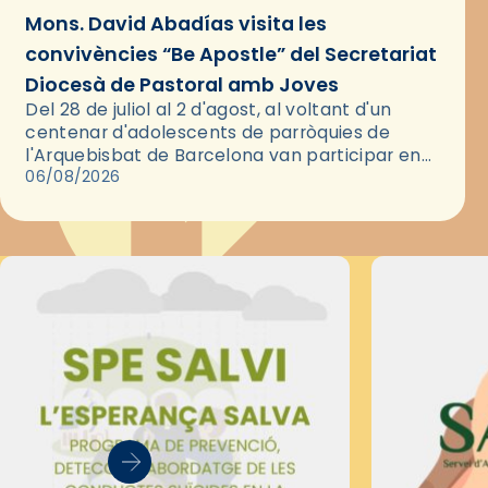
Mons. David Abadías visita les
convivències “Be Apostle” del Secretariat
Diocesà de Pastoral amb Joves
Del 28 de juliol al 2 d'agost, al voltant d'un
centenar d'adolescents de parròquies de
l'Arquebisbat de Barcelona van participar en
les convivències Be Apostle, organitzades pel
06/08/2026
Secretariat Diocesà de Pastoral amb…