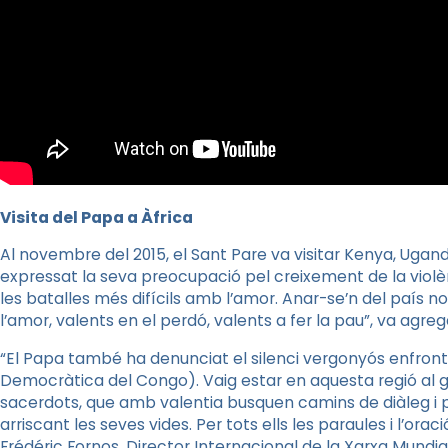
Visita del Papa a Àfrica
Al novembre del 2015, el Sant Pare va visitar Kenya, Ugand
expressat la seva preocupació pel creixement de la viol
les batalles més difícils amb l’amor. Anar-se’n del país n
l’amor, valents en el perdó, valents a fer la pau”, va agreg
“El Papa també ha denunciat el silenci vergonyós enfro
Democràtica del Congo). Vaig estar en aquesta regió al gen
sacerdots, que amb valentia busquen camins de diàleg i p
arriscant les seves vides. Per tots ells les paraules i l’ora
Frédéric
Fornos
, Director Internacional de la Xarxa Mundia