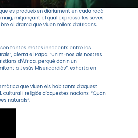
s que es produeixen diàriament en cada racó
 maig, mitjançant el qual expressa les seves
obre el drama que viuen milers d’africans.
usen tantes mates innocents entre les
rals”, alerta el Papa. “Unim-nos als nostres
stians d’Àfrica, perquè donin un
imitant a Jesús Misericordiós”, exhorta en
lemàtica que viuen els habitants d’aquest
 cultural i religiós d’aquestes nacions: “Quan
es naturals”.