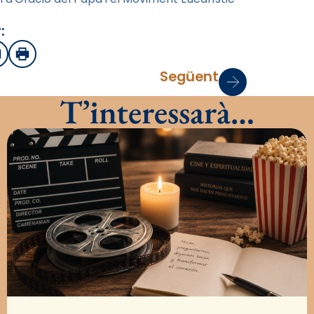
:
sApp
mail
Imprimir
Següent
T’interessarà…