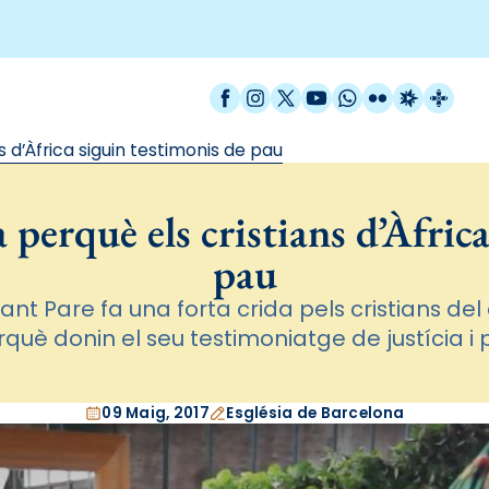
Facebook
Instagram
X / Twitter
YouTube
WhatsApp
Flickr
Radio Est
Catal
 d’Àfrica siguin testimonis de pau
 perquè els cristians d’Àfric
pau
ant Pare fa una forta crida pels cristians del 
què donin el seu testimoniatge de justícia i
09 Maig, 2017
Església de Barcelona