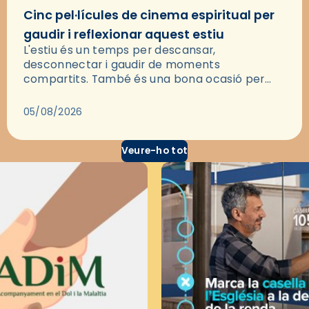
Cinc pel·lícules de cinema espiritual per
gaudir i reflexionar aquest estiu
L'estiu és un temps per descansar,
desconnectar i gaudir de moments
compartits. També és una bona ocasió per
deixar-se portar per una bona història i, a
través del cinema, reflexionar sobre les…
05/08/2026
Veure-ho tot