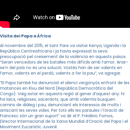
Visita del Papa a Àfrica
Al novembre del 2015, el Sant Pare va visitar Kenya, Uganda i la
República Centreafricana i ja havia expressat la seva
preocupació pel creixement de la violència en aquests països.
“Seran vencedors de les batalles més difícils amb l’amor. Anar-
se’n del país no és una solució. Vostès han de ser valents en
l’amor, valents en el perdó, valents a fer la pau”, va agregar.
“El Papa també ha denunciat el silenci vergonyós enfront de les
matances en
Kivu
del Nord (República Democràtica del
Congo). Vaig estar en aquesta regió al gener d’aquest any: hi
ha laics, religioses, sacerdots, que amb valentia busquen
camins de diàleg i pau, denunciant els interessos de molts i
arriscant les seves vides. Per tots ells les paraules i l’oració de
Francesc són un gran suport” va dir el P.
Frédéric
Fornos
,
Director Internacional de la Xarxa Mundial d’Oració del Papa i el
Moviment Eucarístic Juvenil.