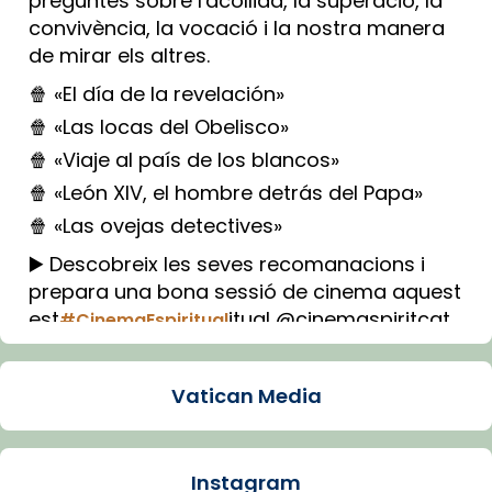
preguntes sobre l'acollida, la superació, la
convivència, la vocació i la nostra manera
de mirar els altres.
🍿 «El día de la revelación»
🍿 «Las locas del Obelisco»
🍿 «Viaje al país de los blancos»
🍿 «León XIV, el hombre detrás del Papa»
🍿 «Las ovejas detectives»
▶️ Descobreix les seves recomanacions i
prepara una bona sessió de cinema aquest
est
itual @cinemaspiritcat
#CinemaEspiritual
Imatge: Generada amb IA (OpenAI)
Video
Vatican Media
View on Facebook
·
Share
Instagram
Arquebisbat de Barcelona