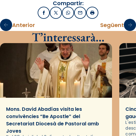
Compartir:
Facebook
X / Twitter
WhatsApp
Email
Imprimir
Anterior
Següent
T’interessarà…
Mons. David Abadías visita les
Cinc
convivències “Be Apostle” del
gaud
L'es
Secretariat Diocesà de Pastoral amb
desc
Joves
comp