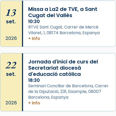
col·laboradors, a la Catedral de Barcelona.
13
Missa a La2 de TVE, a Sant
L’arquebisbe de Barcelona, el cardenal Joan
Cugat del Vallès
Josep Omella, ha presidit la missa i l’ha
set.
10:30
concelebrat el bisbe auxiliar de Barcelona,
RTVE Sant Cugat, Carrer de Mercé
Mons. David Abadías.
Vilaret, 1, 08174 Barcelona, Espanya
2026
+ info
📸 Dr. G. Simón
Photo
View on Facebook
·
Share
22
Jornada d'inici de curs del
Secretariat diocesà
Arquebisbat de Barcelona
set.
d'educació catòlica
2 weeks ago
18:30
Seminari Conciliar de Barcelona, Carrer
Memòria de les santes Juliana i
de la Diputació, 231, Eixample, 08007
Semproniana, verges i màrtirs.
Barcelona, Espanya
Acompanyant la història de sant Cugat, a
2026
+ info
partir de l’Edat Mitjana sorgeix la tradició
que les santes Juliana (“relatiu a Júlia”) i