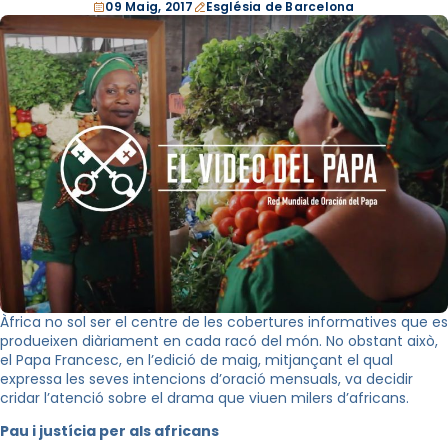
09 Maig, 2017
Església de Barcelona
Àfrica no sol ser el centre de les cobertures informatives que es
produeixen diàriament en cada racó del món. No obstant això,
el Papa Francesc, en l’edició de maig, mitjançant el qual
expressa les seves intencions d’oració mensuals, va decidir
cridar l’atenció sobre el drama que viuen milers d’africans.
Pau i justícia per als africans