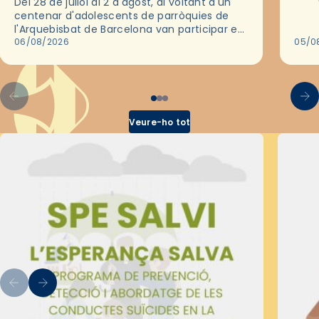
Del 28 de juliol al 2 d'agost, al voltant d'un
deix
centenar d'adolescents de parròquies de
trav
l'Arquebisbat de Barcelona van participar en
les convivències Be Apostle, organitzades
06/08/2026
05/0
pel Secretariat Diocesà de Pastoral amb…
Veure-ho tot