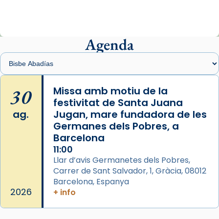
ajuden a alçar la mirada»
Mons. Sergi Gordo, bisbe de Tortosa, ha
presidit aquest 27 de juliol la missa de Les
Agenda
Santes de Mataró.
🔗
tinyurl.com/cvu5jmbk
📸 J. Merino
30
Missa amb motiu de la
festivitat de Santa Juana
Photo
ag.
Jugan, mare fundadora de les
View on Facebook
·
Share
Germanes dels Pobres, a
Barcelona
Arquebisbat de Barcelona
is at Catedral
11:00
de Barcelona.
Llar d’avis Germanetes dels Pobres,
2 weeks ago
Carrer de Sant Salvador, 1, Gràcia, 08012
Aquest dilluns, 27 de juliol, ha tingut lloc la
Barcelona, Espanya
missa d’acció de gràcies en agraïment al
2026
+ info
comitè organitzador de la visita apostòlica
del Sant Pare Lleó XIV a Barcelona, i als