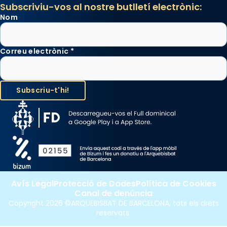
Subscriviu-vos al nostre butlletí electrònic:
Nom
Correu electrònic
*
Avís Legal
Protecció de Dades
Política de Cookies
Canal de denúncia
Copyright 2026 ©ARQUEBISBAT DE BARCELONA, tots els drets
reservats.