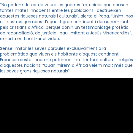
“No podem deixar de veure les guerres fratricides que causen
tantes mates innocents entre les poblacions i destrueixen
aquestes riqueses naturals i culturals”, alerta el Papa. “Unim-nos
als nostres germans d’aquest gran continent i demanem junts
pels cristians d’Àfrica, perquè donin un testimoniatge profètic
de reconciliació, de justícia i pau, imitant a Jesús Misericordiós”,
exhorta en finalitzar el vídeo.
Sense limitar les seves paraules exclusivament a la
problemàtica que viuen els habitants d’aquest continent,
Francesc sosté l’enorme patrimoni intel·lectual, cultural i religiós
d’aquestes nacions: “Quan mirem a Àfrica veiem molt més que
les seves grans riqueses naturals”.