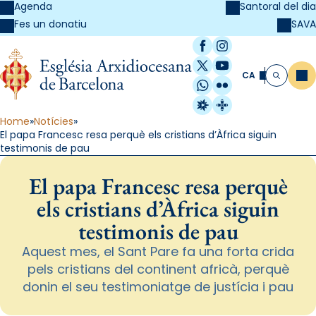
Agenda
Santoral del dia
SAVA
Fes un donatiu
Facebook
Instagram
X / Twitter
YouTube
CA
Me
Cerca
WhatsApp
Flickr
Radio Estel
Catalunya Cristi
Home
Notícies
El papa Francesc resa perquè els cristians d’Àfrica siguin
testimonis de pau
El papa Francesc resa perquè
els cristians d’Àfrica siguin
testimonis de pau
Aquest mes, el Sant Pare fa una forta crida
pels cristians del continent africà, perquè
donin el seu testimoniatge de justícia i pau