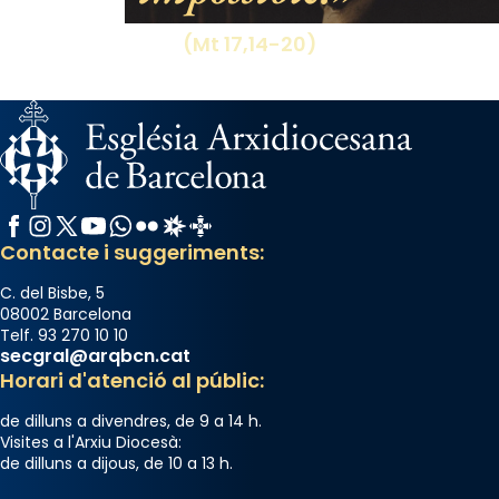
(Mt 17,14-20)
Facebook
Instagram
X / Twitter
YouTube
WhatsApp
Flickr
Radio Estel
Catalunya Cristiana
Contacte i suggeriments:
C. del Bisbe, 5
08002 Barcelona
Telf. 93 270 10 10
secgral@arqbcn.cat
Horari d'atenció al públic:
de dilluns a divendres, de 9 a 14 h.
Visites a l'Arxiu Diocesà:
de dilluns a dijous, de 10 a 13 h.