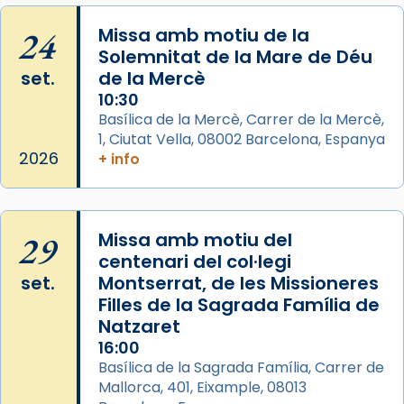
Semproniana (“relatiu a Semprònia =
24
Missa amb motiu de la
eterna”) són deixebles seves. I l’any 1667, el
Solemnitat de la Mare de Déu
frare Joan Gaspar Roig, afirma en una obra
set.
de la Mercè
que les santes són filles de l’antiga Iluro.
10:30
Mataró en reivindicarà les relíquies fins que
Basílica de la Mercè, Carrer de la Mercè,
les aconseguirà el 1772. L’ofici que es canta
1, Ciutat Vella, 08002 Barcelona, Espanya
a la “Missa de les Santes” (“Missa de
2026
+ info
Glòria”) fou composta el 1848 per Mn.
Manuel Blanch, amb aire d’òpera
italianitzant; s’interpreta per privilegi
29
Missa amb motiu del
pontifici, amb orquestra i cor, i té una
centenari del col·legi
duració aproximada de tres hores. Després,
set.
Montserrat, de les Missioneres
processó (recuperada el 1972) al voltant
Filles de la Sagrada Família de
del temple amb les relíquies de les santes.
Natzaret
Des de 1985 hi participa també un grup de
16:00
diablesses amb música i ball propis. Festa
Basílica de la Sagrada Família, Carrer de
gran a Mataró.
Mallorca, 401, Eixample, 08013