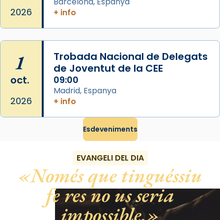
Barcelona, Espanya
«Si vols saber què és calor, ves per les
2026
+ info
Santes a Mataró»🥵.
Photo
View on Facebook
·
Share
1
Trobada Nacional de Delegats
de Joventut de la CEE
oct.
09:00
Madrid, Espanya
2026
+ info
Esdeveniments
EVANGELI DEL DIA
Només que tinguéssiu
fe res no us seria
impossible.