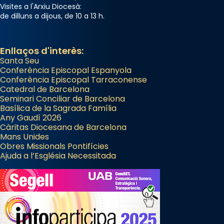
Visites a l'Arxiu Diocesà:
de dilluns a dijous, de 10 a 13 h.
Memòria de les santes Juliana i
Semproniana, verges i màrtirs.
Acompanyant la història de sant Cugat, a
Enllaços d'interès:
partir de l’Edat Mitjana sorgeix la tradició
Santa Seu
Conferència Episcopal Espanyola
que les santes Juliana (“relatiu a Júlia”) i
Conferència Episcopal Tarraconense
Semproniana (“relatiu a Semprònia =
Catedral de Barcelona
eterna”) són deixebles seves. I l’any 1667, el
Seminari Conciliar de Barcelona
Basílica de la Sagrada Família
frare Joan Gaspar Roig, afirma en una obra
Any Gaudí 2026
que les santes són filles de l’antiga Iluro.
Càritas Diocesana de Barcelona
Mataró en reivindicarà les relíquies fins que
Mans Unides
Obres Missionals Pontifícies
les aconseguirà el 1772. L’ofici que es canta
Ajuda a l’Església Necessitada
a la “Missa de les Santes” (“Missa de
Glòria”) fou composta el 1848 per Mn.
Manuel Blanch, amb aire d’òpera
italianitzant; s’interpreta per privilegi
pontifici, amb orquestra i cor, i té una
duració aproximada de tres hores. Després,