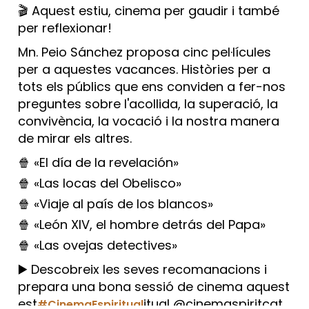
🎬 Aquest estiu, cinema per gaudir i també
per reflexionar!
Mn. Peio Sánchez proposa cinc pel·lícules
per a aquestes vacances. Històries per a
tots els públics que ens conviden a fer-nos
preguntes sobre l'acollida, la superació, la
convivència, la vocació i la nostra manera
de mirar els altres.
🍿 «El día de la revelación»
🍿 «Las locas del Obelisco»
🍿 «Viaje al país de los blancos»
🍿 «León XIV, el hombre detrás del Papa»
🍿 «Las ovejas detectives»
▶️ Descobreix les seves recomanacions i
prepara una bona sessió de cinema aquest
est
itual @cinemaspiritcat
#CinemaEspiritual