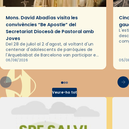
Mons. David Abadías visita les
Cinc
convivències “Be Apostle” del
gaud
L'es
Secretariat Diocesà de Pastoral amb
desc
Joves
comp
Del 28 de juliol al 2 d'agost, al voltant d'un
deix
centenar d'adolescents de parròquies de
trav
l'Arquebisbat de Barcelona van participar en
les convivències Be Apostle, organitzades
06/08/2026
05/0
pel Secretariat Diocesà de Pastoral amb…
Veure-ho tot