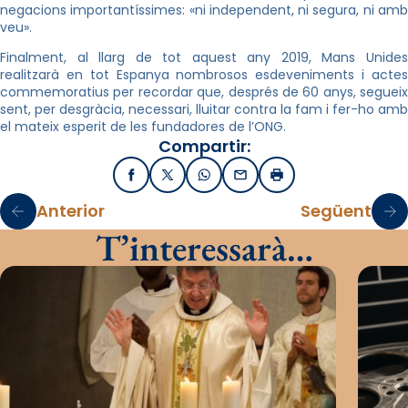
negacions importantíssimes: «ni independent, ni segura, ni amb
veu».
Finalment, al llarg de tot aquest any 2019, Mans Unides
realitzarà en tot Espanya nombrosos esdeveniments i actes
commemoratius per recordar que, després de 60 anys, segueix
sent, per desgràcia, necessari, lluitar contra la fam i fer-ho amb
el mateix esperit de les fundadores de l’ONG.
Compartir:
Facebook
X / Twitter
WhatsApp
Email
Imprimir
Anterior
Següent
T’interessarà…