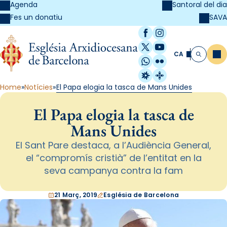
Agenda
Santoral del dia
SAVA
Fes un donatiu
Facebook
Instagram
X / Twitter
YouTube
CA
Me
Cerca
WhatsApp
Flickr
Radio Estel
Catalunya Cristi
Home
Notícies
El Papa elogia la tasca de Mans Unides
El Papa elogia la tasca de
Mans Unides
El Sant Pare destaca, a l’Audiència General,
el “compromís cristià” de l’entitat en la
seva campanya contra la fam
21 Març, 2019
Església de Barcelona