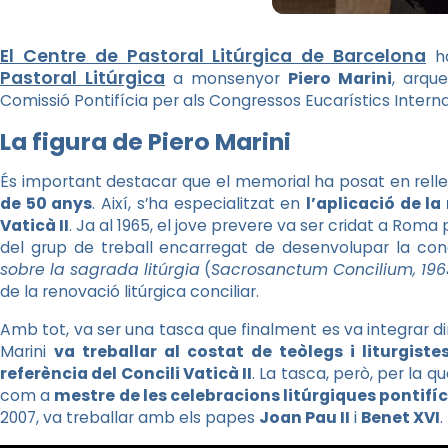
El Centre de Pastoral Litúrgica de Barcelona
ha
Pastoral Litúrgica
a monsenyor
Piero Marini
, arque
Comissió Pontifícia per als Congressos Eucarístics Interna
La figura de Piero Marini
És important destacar que el memorial ha posat en rell
de 50 anys
. Així, s’ha especialitzat en
l’aplicació de l
Vaticà II
. Ja al 1965, el jove prevere va ser cridat a Roma
del grup de treball encarregat de desenvolupar la con
sobre la sagrada litúrgia
(
Sacrosanctum Concilium, 196
de la renovació litúrgica conciliar.
Amb tot, va ser una tasca que finalment es va integrar din
Marini
va treballar al costat de teòlegs i liturgis
referència del Concili Vaticà II
. La tasca, però, per la q
com a
mestre de les celebracions litúrgiques pontifí
2007, va treballar amb els papes
Joan Pau II
i
Benet XVI
.