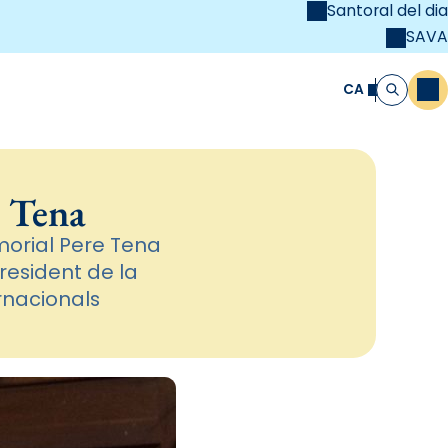
Santoral del dia
SAVA
el
unya Cristiana
CA
M
Cerca
e Tena
morial Pere Tena
president de la
ernacionals