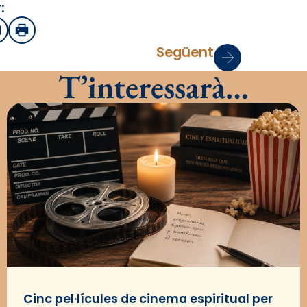
:
sApp
mail
Imprimir
Següent
T’interessarà…
Cinc pel·lícules de cinema espiritual per