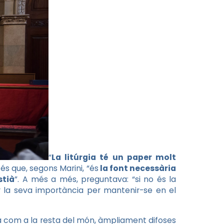
“
La litúrgia té un paper molt
I és que, segons Marini, “és
la font necessària
stià
”. A més a més, preguntava: “si no és la
tllar la seva importància per mantenir-se en el
ma com a la resta del món, àmpliament difoses