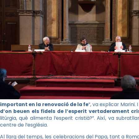
important en la renovació de la fe
”, va explicar Marini. 
d’on beuen els fidels de l’esperit vertaderament cri
litúrgia, què alimenta l’esperit cristià?”. Així, va subra
centre de l’església.
Al llarg del temps, les celebracions del Papa, tant a Ro