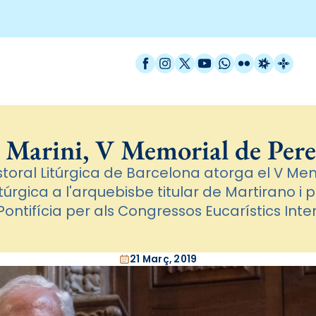
Facebook
Instagram
X / Twitter
YouTube
WhatsApp
Flickr
Radio Est
Catal
 Marini, V Memorial de Per
storal Litúrgica de Barcelona atorga el V Me
túrgica a l'arquebisbe titular de Martirano i 
ontifícia per als Congressos Eucarístics Int
21 Març, 2019