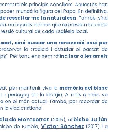
smetre els principis conciliars. Aquestes han
poder mundà la figura del Papa. En definitiva,
l de ressaltar-ne la naturalesa
. També, s’ha
anda, en aquells termes que expressen la unitat
pressió cultural de cada Església local.
assat, sinó buscar una renovació avui per
 preservar la tradició i estudiar el passat de
ps”. Per tant, ens hem “d’
inclinar a les arrels
eat per mantenir viva la
memòria del bisbe
L i pedagog de la litúrgia. A més a més, va
ésia en el món actual. També, per recordar de
 la vida cristiana.
ia de Montserrat
bisbe Julián
(2015); al
Víctor Sánchez
ebisbe de Puebla,
(2017) i a