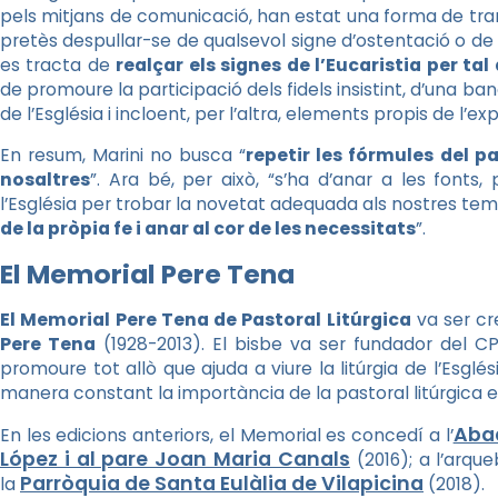
pels mitjans de comunicació, han estat una forma de tran
pretès despullar-se de qualsevol signe d’ostentació o de 
es tracta de
realçar els signes de l’Eucaristia per ta
de promoure la participació dels fidels insistint, d’una b
de l’Església i incloent, per l’altra, elements propis de l’ex
En resum, Marini no busca “
repetir les fórmules del p
nosaltres
”. Ara bé, per això, “s’ha d’anar a les fonts,
l’Església per trobar la novetat adequada als nostres tem
de la pròpia fe i anar al cor de les necessitats
”.
El Memorial Pere Tena
El Memorial Pere Tena de Pastoral Litúrgica
va ser cr
Pere Tena
(1928-2013). El bisbe va ser fundador del CP
promoure tot allò que ajuda a viure la litúrgia de l’Esgl
manera constant la importància de la pastoral litúrgica en
Abad
En les edicions anteriors, el Memorial es concedí a l’
López i al pare Joan Maria Canals
(2016); a l’arqu
Parròquia de Santa Eulàlia de Vilapicina
la
(2018).