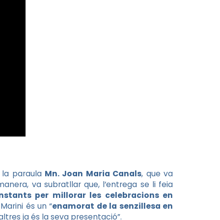
 la paraula
Mn. Joan Maria Canals
, que va
anera, va subratllar que, l’entrega se li feia
onstants per millorar les celebracions en
Marini és un “
enamorat de la senzillesa en
ltres ja és la seva presentació”.