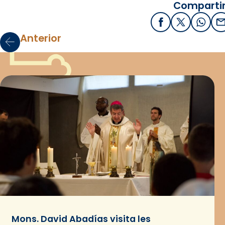
Compartir
Facebook
X / Twitter
What
E
Anterior
Mons. David Abadías visita les