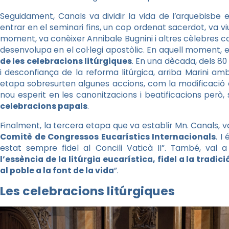
Seguidament, Canals va dividir la vida de l’arquebisbe
entrar en el seminari fins, un cop ordenat sacerdot, va v
moment, va conèixer Annibale Bugnini i altres cèlebres c
desenvolupa en el col·legi apostòlic. En aquell moment,
de les celebracions litúrgiques
. En una dècada, dels 80
i desconfiança de la reforma litúrgica, arriba Marini am
etapa sobresurten algunes accions, com la modificació del
nou esperit en les canonitzacions i beatificacions però,
celebracions papals
.
Finalment, la tercera etapa que va establir Mn. Canals, v
Comitè de Congressos Eucarístics Internacionals
. I
estat sempre fidel al Concili Vaticà II”. També, val 
l’essència de la litúrgia eucarística, fidel a la tradi
al poble a la font de la vida
”.
Les celebracions litúrgiques