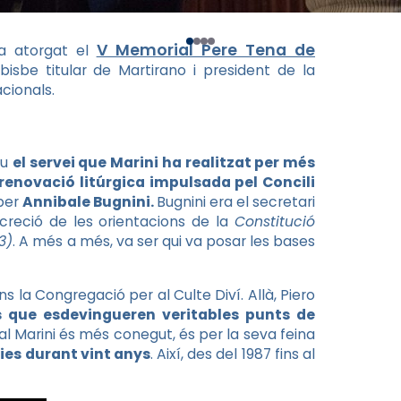
V Memorial Pere Tena de
 atorgat el
bisbe titular de Martirano i president de la
cionals.
eu
el servei que Marini ha realitzat per més
a renovació litúrgica impulsada pel Concili
 per
Annibale Bugnini.
Bugnini era el secretari
creció de les orientacions de la
Constitució
3)
. A més a més, va ser qui va posar les bases
s la Congregació per al Culte Diví. Allà, Piero
tes que esdevingueren veritables punts de
ual Marini és més conegut, és per la seva feina
cies durant vint anys
. Així, des del 1987 fins al