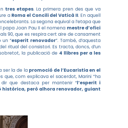
 en
tres etapes
. La primera pren des que va
iure a
Roma el Concili del Vaticà II
. En aquell
oncelebrants. La segona equival a l’etapa que
 el papa Joan Pau II el nomena
mestre d’ofici
 als 90, que es respira cert aire de cansament
b un “
esperit renovador
”. També, d’aquesta
 ritual del consistori. Es tracta, doncs, d’un
 sobretot, la publicació de
4 llibres per a les
a ser la de la
promoció de l’Eucaristia en el
 és que, com explicava el sacerdot, Marini “ha
a dir que destaca per mantenir “
l’esperit i
ció històrica, però alhora renovador, guiant