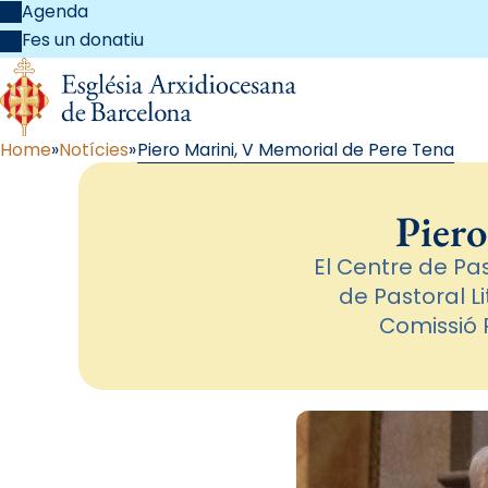
Agenda
Fes un donatiu
Home
Notícies
Piero Marini, V Memorial de Pere Tena
Piero
El Centre de Pa
de Pastoral Li
Comissió P