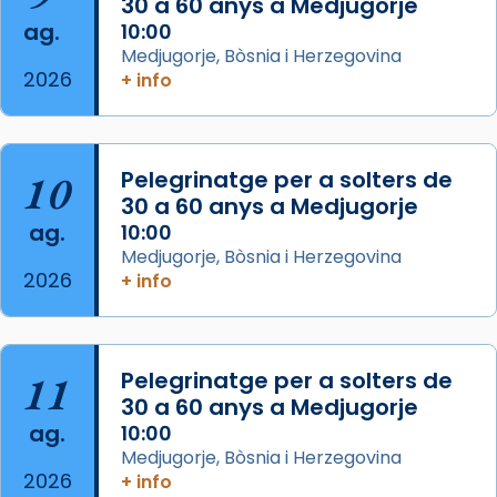
30 a 60 anys a Medjugorje
comitè organitzador de la visita apostòlica
ag.
10:00
del Sant Pare Lleó XIV a Barcelona, i als
Medjugorje, Bòsnia i Herzegovina
col·laboradors, a la Catedral de Barcelona.
2026
+ info
L’arquebisbe de Barcelona, el cardenal Joan
Josep Omella, ha presidit la missa i l’ha
concelebrat el bisbe auxiliar de Barcelona,
10
Pelegrinatge per a solters de
Mons. David Abadías.
30 a 60 anys a Medjugorje
📸 Dr. G. Simón
ag.
10:00
Medjugorje, Bòsnia i Herzegovina
Photo
2026
+ info
View on Facebook
·
Share
Arquebisbat de Barcelona
11
Pelegrinatge per a solters de
2 weeks ago
30 a 60 anys a Medjugorje
Memòria de les santes Juliana i
ag.
10:00
Semproniana, verges i màrtirs.
Medjugorje, Bòsnia i Herzegovina
2026
+ info
Acompanyant la història de sant Cugat, a