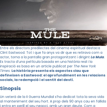
Entre els directors predilectes del cinema espiritual destaca
Clint Eastwood. Tot i que fa anys va dir que es retirava com a
actor, torna a la pantalla gran protagonitzant i dirigint
La
Mula
.
Es tracta d’una pel·lícula basada en una història real i la
inspiració es basa en un article publicat per
The New York
Times
.
La història presenta els aspectes clau que
defineixen a Eastwood: el aprofundiment en les relacions
socials, la redempció i el sentit del destí.
Sinopsis
Un veterà de la II Guerra Mundial s’ha dedicat tota la seva vida
al manteniment del seu hort. A prop dels 90 anys cau en fallida
i entra en perill el seu negoci, amb un gran deute. Com a