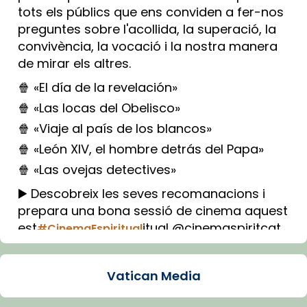
tots els públics que ens conviden a fer-nos
preguntes sobre l'acollida, la superació, la
convivència, la vocació i la nostra manera
de mirar els altres.
🍿 «El día de la revelación»
🍿 «Las locas del Obelisco»
🍿 «Viaje al país de los blancos»
🍿 «León XIV, el hombre detrás del Papa»
🍿 «Las ovejas detectives»
▶️ Descobreix les seves recomanacions i
prepara una bona sessió de cinema aquest
est
itual @cinemaspiritcat
#CinemaEspiritual
Imatge: Generada amb IA (OpenAI)
Video
Vatican Media
View on Facebook
·
Share