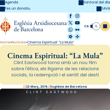
Agenda
Santoral del dia
SAVA
Fes un donatiu
Facebook
Instagram
X / Twitter
YouTube
CA
Me
Cerca
WhatsApp
Flickr
Radio Estel
Catalunya Cristi
Home
Notícies
Cinema Espiritual: “La Mula”
Cinema Espiritual: “La Mula”
Clint Eastwood torna amb un nou film
sobre l'ètica, els lligams de les relacions
socials, la redempció i el sentit del destí
22 Març, 2019
Església de Barcelona