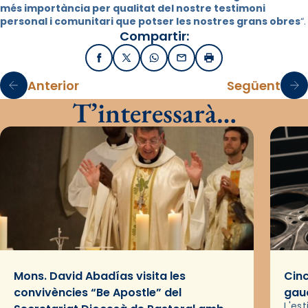
més importància per qualitat del nostre testimoni
personal i comunitari que potser les nostres grans obres
“.
Compartir:
Facebook
X / Twitter
WhatsApp
Email
Imprimir
Anterior
Següent
T’interessarà…
Mons. David Abadías visita les
Cinc
convivències “Be Apostle” del
gaud
L'es