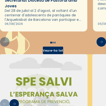
Secretariat Diocesà de Pastoral amb
desc
Joves
comp
Del 28 de juliol al 2 d'agost, al voltant d'un
deix
centenar d'adolescents de parròquies de
trav
l'Arquebisbat de Barcelona van participar en
les convivències Be Apostle, organitzades
06/08/2026
05/0
pel Secretariat Diocesà de Pastoral amb…
Veure-ho tot